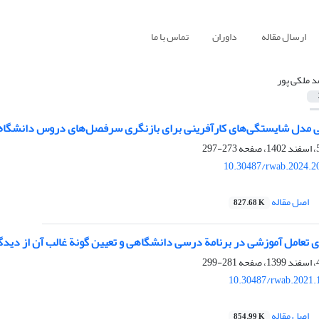
ارسال مقاله
داوران
تماس با ما
د ملکی پور
یابی مدل شایستگی‌های کارآفرینی برای بازنگری سرفصل‌های دروس دانشگاه
273-297
10.30487/rwab.2024.2
اصل مقاله
827.68 K
ای تعامل آموزشی در برنامة درسی دانشگاهی و تعیین گونة غالب آن از دیدگ
281-299
10.30487/rwab.2021.
اصل مقاله
854.99 K