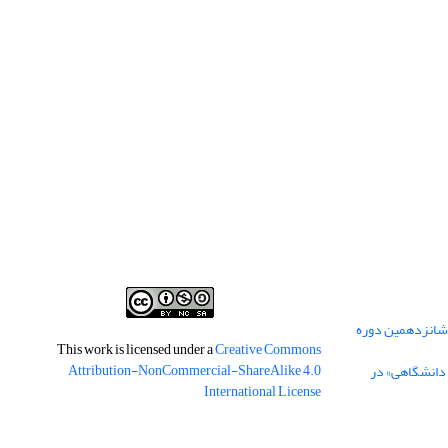
 شانزدهمین دوره
This work is licensed under a
Creative Commons
Attribution-NonCommercial-ShareAlike 4.0
 دانشگاهی» در
International License