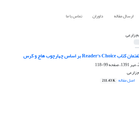
ارسال مقاله
داوران
تماس با ما
م زارعی
Rea بر اساس چهارچوب هاج و کرس
99-118
 زارعی
اصل مقاله
211.43 K