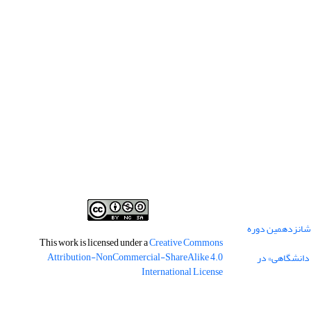
 شانزدهمین دوره
This work is licensed under a
Creative Commons
Attribution-NonCommercial-ShareAlike 4.0
 دانشگاهی» در
International License