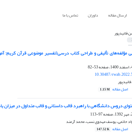
ارسال مقاله
داوران
تماس با ما
 فانیدپور
فی مؤلفه‌های تألیفی و طراحی کتاب درسی(تفسیر موضوعی قرآن کریم: آموز
53-82
10.30487/rwab.2022.
فانیدپور
اصل مقاله
1.15 M
توای دروس دانشگاهی با راهبرد قالب داستانی و قالب متداول در میزان یا
97-113
اد حاتمی، یوسف مهدوی نسب، محمد آرمند
اصل مقاله
147.52 K