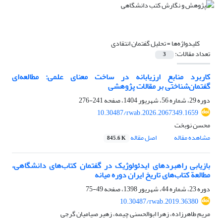
کلیدواژه‌ها =
تحلیل گفتمان انتقادی
تعداد مقالات:
3
کاربرد منابع ارزیابانه در ساخت معنای علمی: مطالعه‌ای
گفتمان‌شناختی بر مقالات پژوهشی
دوره 29، شماره 56، شهریور 1404، صفحه
241-276
10.30487/rwab.2026.2067349.1659
محسن نوبخت
مشاهده مقاله
اصل مقاله
845.6 K
بازیابی راهبردهای ایدئولوژیک در گفتمان کتاب‌های دانشگاهی،
مطالعة کتاب‌های تاریخ ایران دوره میانه
دوره 23، شماره 44، شهریور 1398، صفحه
49-75
10.30487/rwab.2019.36380
مریم طاهرزاده، زهرا ابوالحسنی چیمه، زهیر صیامیان گرجی