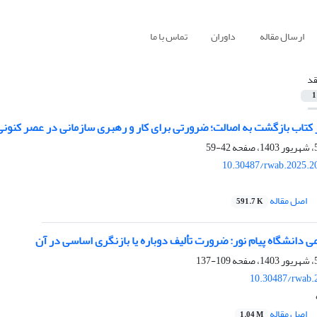
ارسال مقاله
داوران
تماس با ما
قد
1
ر کتاب بازگشت به اصالت؛ ضرورتی برای کار و رهبری سازمانی در عصر کنونی
42-59
10.30487/rwab.2025.2
اصل مقاله
591.7 K
 دانشگاه پیام نور: ضرورت تألیف دوباره یا بازنگری اساسی در آن
109-137
10.30487/rwab.
اصل مقاله
1.04 M