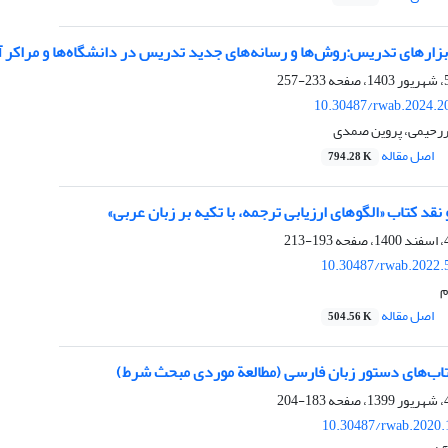
ابزارهای تدریس:روش‌ها و رسانه‌های جدید تدریس در دانشگاه‌ها و مراکر 
233-257
10.30487/rwab.2024.2
ررحیمی، پروین صمدی
اصل مقاله
794.28 K
نقد کتاب «الگوهای ارزیابی ترجمه، با تکیه بر زبان عربی»
193-213
10.30487/rwab.2022.
م
اصل مقاله
504.56 K
ب‌های دستور زبان فارسی (مطالعة موردی مبحث شرط)
183-204
10.30487/rwab.2020.