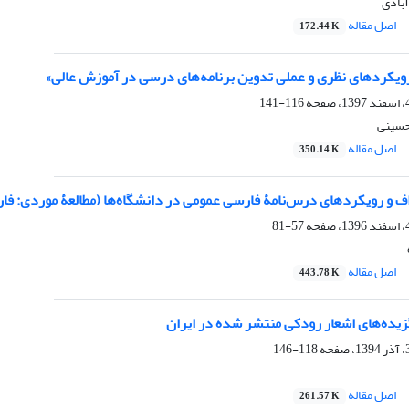
بادی
اصل مقاله
172.44 K
رویکردهای نظری و عملی تدوین برنامه‌های درسی در آموزش عالی»
116-141
سینی
اصل مقاله
350.14 K
 و رویکردهای درس‌نامۀ فارسی عمومی در دانشگاه‌ها (مطالعۀ موردی: فارس
57-81
اصل مقاله
443.78 K
گزیده‌های اشعار رودکی منتشر شده در ایران
118-146
اصل مقاله
261.57 K