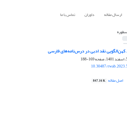
ارسال مقاله
داوران
تماس با ما
سطوره
کهن‌الگویی نقد ادبی در درس‌نامه‌های فارسی
169-188
10.30487/rwab.2023.
اصل مقاله
847.16 K