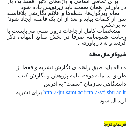
·
برای تمامی اسامی و واژه‌های لاتین فقط یک بار
در پاورقیِ همان صفحه باید زیرنویس داده شود
.
·
تمام ویرگول‌ها، نقطه‌ها و علائم نگارشی بلافاصله
پس از کلمات بیاید و بعد از آن یک فاصله ایجاد شود؛
نه برعکس
.
·
مشخصات کامل ارجاعات درون متنی می‌بایست با
رعایت شیوه‌نامه صرفاً در بخش منابع انتهایی ذکر
گردند و نه در پاورقی
.
شیوة ارسال مقاله
مقاله باید طبق راهنمای نگارش نشریه و فقط از
طریق سامانه دوفصلنامه پژوهش و نگارش کتب
دانشگاهی
سازمان "سمت"
به آدرس
http://jut.samt.ac.irttp://scj.sbu.ac.ir
برای نشریه
ارسال شود.
فرمهای لازم: