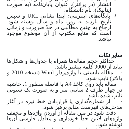
انتشار (در پرانتز). عنوان پایان‌نامه (به صورت
ایتالیک)، نام دانشگاه
.
§
پایگاه‌های اینترنتی
:
ابتدا نشانی
URL
و سپس
تاریخ بازدید به روز، ماه و سال نوشته شود.
ارجاع به چنین مطالبی در حدّ ضرورت و زمانی
است که منابع مکتوب از آن موضوع موجود
نباشد
.
سایر نکات
·
حداکثر حجم مقاله‌ها همراه با جدول‌ها و شکل‌ها
نباید از 9000 کلمه بیشتر باشد
.
·
مقاله بایستی با واژه‌پرداز
Word
(نسخه 2010 و
بالاتر) تایپ شود.
·
مقاله باید روی کاغذ
A4
با فاصله سطور 1، حاشیه
در چهار طرف 2 سانتی متر و به صورت تک ستونی
تایپ شده باشد
.
·
از شماره‌گذاری یا قراردادن خط تیره در آغاز
مدخل‌های فهرست منابع پرهیز شود
.
·
دقت شود در متن مقاله از آوردن واژه‌‌ها و مخفف
واژه‌‌های لاتین جداً خودداری و معادل فارسی آن‌‌ها
نوشته شود
.