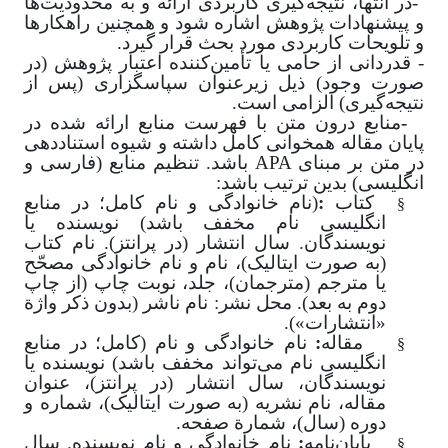
-
در انتها، نتیجه‌گیری کاربردی ارائه و به محدودیت‌ها
و پیشنهادات پژوهش اشاره شود و همچنین راهکارها
و تلویحات کاربردی مورد بحث قرار گیرد
.
- قدردانی از حامی یا تأمین‌کننده اعتبار پژوهش (در
صورت وجود) ذیل زیرعنوان سپاسگزاری (پس از
نتیجه‌گیری) الزامی است.
-
منابع درون متن با فهرست منابع ارائه شده در
پایان مقاله همخوانی کامل داشته و شیوه استناددهی
در متن بر مبنای
APA
باشد. تنظیم منابع (فارسی و
انگلیسی)
بدین ترتیب باشد
:
§
کتاب
:
(نام خانوادگی و نام کامل؛ در منابع
انگلیسی نام مخفف باشد) نویسنده یا
نویسندگان. سال انتشار (در پرانتز). نام کتاب
(به صورت ایتالیک)، نام و نام خانوادگی مصحّح
یا مترجم (مترجمان)، جلد، نوبت چاپ (از چاپ
دوم به بعد). محل نشر: نام ناشر (بدون ذکر واژة
«انتشارات»)
.
§
مقاله
:
نام خانوادگی و نام (کامل؛ در منابع
انگلیسی نام می‌تواند مخفف باشد) نویسنده یا
نویسندگان، سال انتشار (در پرانتز)، عنوان
مقاله، نام نشریه (به صورت ایتالیک)، شماره و
دوره (سال)، شمارة صفحه
.
§
پایان‌نامه
:
نام خانوادگی و نام نویسنده. سال