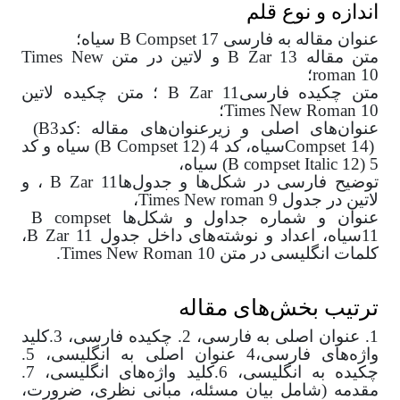
اندازه و نوع قلم
عنوان مقاله به فارسی
B Compset 17
سیاه؛
متن مقاله
B Zar 13
و لاتین در متن
Times New
roman 10
؛
متن چکیده فارسی
B Zar 11
؛ متن چکیده لاتین
Times New Roman 10
؛
عنوان‌های اصلی و زیرعنوان‌های مقاله :کد3
(B
Compset 14)
سیاه، کد 4
(B Compset 12)
سیاه و کد
5
(B compset Italic 12)
سیاه،
توضیح فارسی در شکل‌ها و جدول‌ها
B Zar 11
، و
لاتین در جدول
Times New roman 9
،
عنوان و شماره جداول و شکل
ها
B compset
11
سیاه، اعداد و نوشته‌های داخل جدول
B Zar 11
،
کلمات انگلیسی در متن
Times New Roman 10
.
ترتیب بخش‌های مقاله
1.
عنوان اصلی به فارسی، 2. چکیده فارسی، 3.کلید
واژه‌های فارسی،4 عنوان اصلی به انگلیسی، 5.
چکیده به انگلیسی، 6.کلید واژه‌های انگلیسی، 7.
مقدمه (شامل بیان‌ مسئله، مبانی نظری، ضرورت،