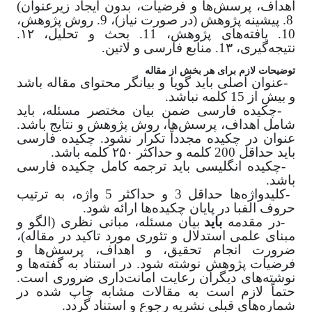
اهداف، پرسش‌ها و فرضیات، بدون ایجاد زیرعنوان)
8. پیشینه پژوهش (در صورت نیاز)، 9. روش پژوهش،
10. یافته‌های پژوهش، 11.
بحث و تحلیل، ۱۲.
نتیجه‌گیری، 1۳. منابع فارسی و لاتین
.
توضیحات لازم برای هر بخش از مقاله
-
عنوان اصلی باید گویا و بیانگر محتوای مقاله باشد
و بیش از 15 کلمه نباشد
.
-
چکیده فارسی ضمن بیان مختصر مسئله، باید
شامل اهداف، پرسش‌ها، روش‌ پژوهش و نتایج باشد.
عنوان در چکیده مجدداً تکرار نشود. چکیده فارسی
باید حداقل 200 کلمه و حداکثر ۲۵۰ کلمه باشد
.
-
چکیده انگلیسی باید ترجمه کامل چکیده فارسی
باشد.
-
کلیدواژه‌ها حداقل 3 و حداکثر 5 واژه، به ترتیب
حروف الفبا در پایان چکیده‌ها ارائه شود
.
-
در مقدمه
باید
بیان مسئله، مبانی نظری (الگو و
مبنای علمی استدلال و تئوری مورد تاکید در مقاله)،
ضرورت انجام تحقیق، و اهداف، پرسش‌ها و
فرضیات پژوهش نوشته شود. در استناد به گفته‌ها و
نوشته‌های دیگران رعایت امانت‌داری ضروری است.
حتماً لازم است به مقالات مشابه چاپ شده در
شماره‌های قبلی نشریه رجوع و استناد گردد
.