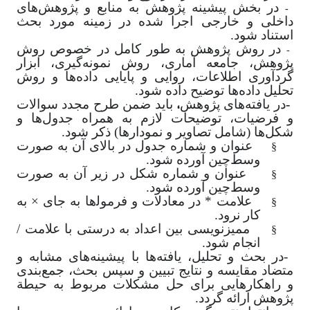
در بخش پیشینه پژوهش
به منابع و پژوهش‌های
-
داخلی و خارجی اجرا شده در زمینه مورد بحث
استناد شود
.
در روش پژوهش به طور کامل در خصوص روش
-
پژوهش، جامعه آماری، روش نمونه‌گیری، ابزار
گردآوری اطلاعات، روایی و پایایی داده‌ها و روش
تحلیل داده‌ها توضیح داده شود
.
،
-
در یافته‌های پژوهش
باید ضمن طرح مجدد سوالات
و فرضیات، توضیحات لازم به همراه جدول‌ها و
شکل‌ها (شامل تصاویر و نمودارها) ذکر شود.
§
عنوان و شماره جدول در بالای آن به صورت
وسط‌چین آورده شود.
§
عنوان و شماره شکل در زیر آن به صورت
وسط‌چین آورده شود.
§
علامت * در معادلات و فرمول‍‌ها به جای × به
کار نرود.
§
ممیزنویسی بین اعداد به درستی با علامت /
انجام شود.
-
در بحث و تحلیل، یافته‌ها با پیشینه‌های مشابه و
متضاد مقایسه و نتایج تبیین و سپس بحث، جمع‌بندی
و راهکارهایی برای حل مشکلات مربوط به حیطة
پژوهش ارائه گردد.