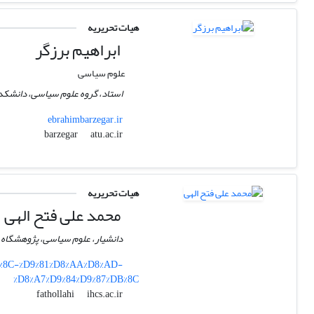
هیات تحریریه
ابراهیم برزگر
علوم سیاسی
استاد، گروه علوم سیاسی، دانشکده 
ebrahimbarzegar.ir
atu.ac.ir
barzegar
هیات تحریریه
محمد علی فتح الهی
دانشیار، علوم سیاسی، پژوهشگاه عل
DB%8C-%D9%81%D8%AA%D8%AD-
%D8%A7%D9%84%D9%87%DB%8C
ihcs.ac.ir
fathollahi