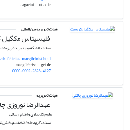
ut.ac.ir
aagaeini
هیات تحریریه بین المللی
فلیسیتاس مکگیل 
استاد دانشگاه و مدیر بخش و م
dr-felicitas-macgilchrist.html
gei.de
macgilchrist
0000-0002-2828-4127
هیات تحریریه
عبدالرضا نوروزی چا
علوم کتابداری و اطلاع رسانی
استاد، گروه علم اطلاعات و دانش ش