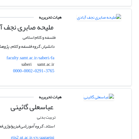
هیات تحریریه
ملیحه صابری نجف آ
فلسفه و کلام اسلامی
دانشیار، گروه فلسفه و کلام، پژو
faculty.samt.ac.ir/saberi/fa
samt.ac.ir
saberi
0000-0002-0291-3765
هیات تحریریه
عباسعلی گائینی
تربیت بدنی
استاد، گرﻭﻩ ﺁﻣﻮﺯﺷﻰ ﻓﻴﺰﻳﻮﻟﻮژی فع
rtis2.ut.ac.ir/cv/aagaeini