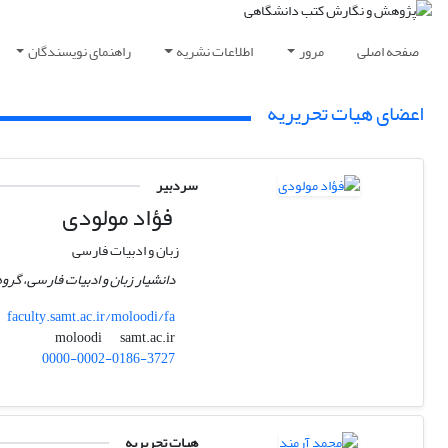
صفحه اصلی
مرور
اطلاعات نشریه
راهنمای نویسندگان
اعضای هیات تحریریه
سردبیر
فؤاد مولودی
زبان و ادبیات فارسی
دانشیار زبان و ادبیات فارسی، گرو
faculty.samt.ac.ir/moloodi/fa
samt.ac.ir
moloodi
0000-0002-0186-3727
هیات تحریریه