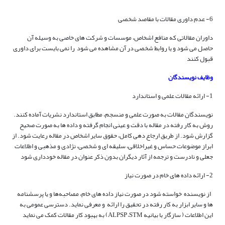
6- عدم داوری مقالات با مقاصد شخصی
داوران مقالاتی که منافع اشخاص، موسسات و شرکت های خاصی به وسیله آن
حاصل می شود و یا روابط شخصی در آن مشاهده می شود را نمی بایست برای داوری
قبول کنند
وظایف نویسندگان
1- ارائه مقالات علمی و استاندارد
نویسندگان مقالات به صورت علمی و منسجم، مطابق استاندارد نشریات آماده کنند.
روش به کار رفته در مقاله با دقت و عینی انجام گرفته و داده ها به صورت صحیح
گزارش شود. از طریق ارجاع دهی کامل، حقوق سایر اشخاص در مقاله رعایت شود. از
ابراز موضوعات حساس و غیراخلاقی، سلیقه ای و شخصی، نژادی و مذهبی و اطلاعات
جعلی و نادرست و ترجمه از آثار دیگران بدون ذکر عنوان در مقاله خودداری شود
2- ارائه داده های خام در صورت نیاز
از نویسنده خواسته شود در صورت نیاز داده های خام، مصاحبه‌ها و یا پرسشنامه
ها و سایر ابزار به کار رفته در تحقیق را ارائه و معرفی نماید. دسترسی عمومی به
این اطلاعات ( سازگار با بیانیه ALPSP –STM) به بهبود کار مقالات کمک می نماید