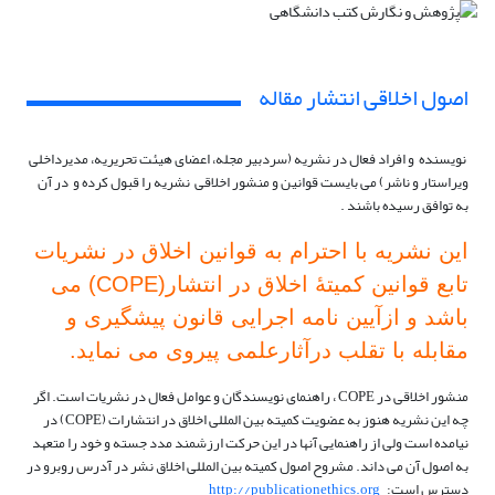
اصول اخلاقی انتشار مقاله
نویسنده و افراد فعال در نشریه (سردبیر مجله، اعضای هیئت تحریریه، مدیرداخلی
ویراستار و ناشر) می بایست قوانین و منشور اخلاقی نشریه را قبول کرده و در آن
به توافق رسیده باشند .
این نشریه با احترام به قوانین اخلاق در نشریات
تابع قوانین
کمیتۀ
اخلاق در انتشار
(COPE)
می
باشد و از
آیین
نامه
اجرایی
قانون
پیشگیری
و
مقابله
با
تقلب
در
آثار
علمی
پیروی
می
ن
ماید.
منشور اخلاقی در COPE ، راهنمای نویسندگان و عوامل فعال در نشریات است. اگر
چه این نشریه هنوز به عضویت کمیته بین المللی اخلاق در انتشارات (COPE) در
نیامده است ولی از راهنمایی آنها در این حرکت ارزشمند مدد جسته و خود را متعهد
به اصول آن می داند.
مشروح اصول کمیته بین المللی اخلاق نشر در آدرس روبرو در
دسترس است:
http://publicationethics.org