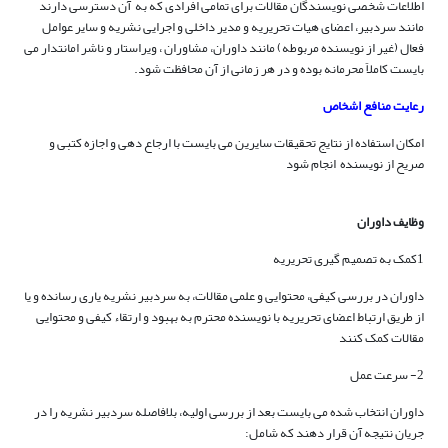
اطلاعات شخصی نویسندگان مقالات برای تمامی افرادی که به آن دسترسی دارند
مانند سردبیر، اعضای هیات تحریریه و مدیر داخلی و اجرایی نشریه و سایر عوامل
فعال (غیر از نویسنده مربوطه) مانند داوران، مشاوران ، ویراستار و ناشر امانتدار می
بایست کاملاً محرمانه بوده و در هر زمانی از آن محافظت شود.
رعایت منافع اشخاص
امکان استفاده از نتایج تحقیقات سایرین می بایست با ارجاع دهی و اجازه کتبی و
صریح از نویسنده انجام شود
وظایف داوران
1کمک به تصمیم گیری تحریریه
داوران در بررسی کیفی، محتوایی و علمی مقالات، به سردبیر نشریه یاری رسانده و یا
از طریق ارتباط اعضای تحریریه با نویسنده محترم به بهبود و ارتقاء کیفی و محتوایی
مقالات کمک کنند
2- سرعت عمل
داوران انتخاب شده می بایست بعد از بررسی اولیه، بلافاصله سردبیر نشریه را در
جریان نتیجه آن قرار دهند که شامل: