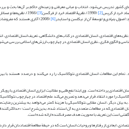
شور تدریس می‌شود، انتخاب و مبانی معرفتی و زمینه‌ای حاکم بر آن‌ها بحث و بر
صاد خرد
از کرپس
[2]
(1990)،
نظریة اقتصاد خرد
از فرگسن
[3]
(1966)،
نظریه‌ها و مسائل
د: اصول بنیادی و توسعة آن
از نیکلسن و اسنایدر
[6]
(2008) آثاری هستند که مفروضا
ریه‌های اقتصادی، انسان اقتصادی در کتاب‌های دانشگاهی، تعریف انسان اقتصادی، انت
ناسی و الگوی فکری ـ نظری انسان اقتصادی در چهارچوب ارزش‌های اسلامی بررسی می‌شو
. تمام این مطالعات انسان اقتصادی نئوکلاسیک را رد می‌کنند و درصدد هستند با بهره‌
نسان اقتصادی پرداخته است. وی ابتدا نفع‌طلبی و عقلانیت ابزاری انسان اقتصادی با رویکر
ئوکلاسیک را مورد انتقاد قرار می‌دهد و تصریح می‌کند علم اقتصاد در چهارچوب نئوکلاسی
ه بیان دیگر، انسان عقلایی نئوکلاسیکی با هزینة کمتر می‌خواهد به بیشترین رضایت‌
سان اقتصادی که در مطالعات متعددی به آن استناد شده، بدین‌شرح است: «حداکثرکنندة 
. گفتنی است این تعریف با محوریت هدف مصرف‌کننده ارائه شده است.
 انسان اقتصادی، ابعادی از رفتارها و روحیات انسان است که در حیطة مطالعة اقتصاددان قرار دار