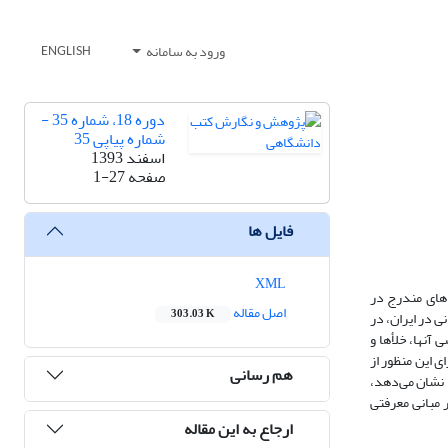
ورود به سامانه
ENGLISH
دوره 18، شماره 35 -
شماره پیاپی 35
اسفند 1393
صفحه
1-27
فایل ها
XML
‌های مندرج در
اصل مقاله
303.03 K
ی در ایران، در
آنها، خلأها و
ای این منظور از
هم رسانی
ا نشان می‌دهد،
 مبانی معرفتی
ارجاع به این مقاله