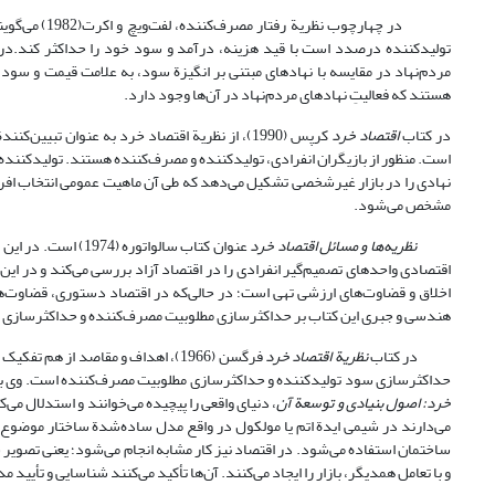
در چهارچوب 
تولیدکننده درصدد است با قید هزینه، درآمد و سود خود را حداکثر کند.در نه
مردم‌نهاد در مقایسه با نهادهای مبتنی بر انگیزة سود، به علامت قیمت و سو
هستند که فعالیتِ نهادهای مردم‌نهاد در آن‌ها وجود دارد.
در کتاب
اقتصاد خرد
کرپس (1990)، از نظریة اقتصاد خرد به عنوان ت
است. منظور از بازیگران انفرادی، تولیدکننده و مصرف‌کننده هستند. تولیدکن
نهادی را در بازار غیرشخصی تشکیل می‌دهد که طی آن ماهیت عمومی انتخاب افر
مشخص می‌شود.
نظریه‌ها و مسائل اقتصاد خرد
عنوان کتاب سالوات
اقتصادی واحدهای تصمیم‌گیر انفرادی را در اقتصاد آزاد بررسی می‌کند و در ا
اخلاق و قضاوت‌های ارزشی تهی است؛ در حالی‌که در اقتصاد دستوری، قضاوت‌
هندسی و جبری این کتاب بر حداکثرسازی مطلوبیت مصرف‌کننده و حداکثرسازی س
در کتاب
نظریة اقتصاد خرد
فرگسن (1966)، اهداف و مقاصد از ه
حداکثر‌سازی سود تولید‌کننده و حداکثرسازی مطلوبیت مصرف‌کننده است. وی بر رابطة ا
خرد: اصول بنیادی و توسعة آن
، دنیای واقعی را پیچیده می‌خوانند و استدلال می
می‌دارند در شیمی ایدة اتم یا مولکول در واقع مدل ساده‌شدة ساختار موضوع
ساختمان استفاده می‌شود. در اقتصاد نیز کار مشابه انجام می‌شود؛ یعنی تصویر 
و با تعامل همدیگر، بازار را ایجاد می‌کنند. آن‌ها تأکید می‌کنند شناسایی و تأیید 