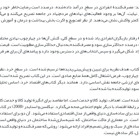
نظریة رفتار مصرف‌کننده، لفت‌ویچ و اکرت(1982) می‌گویند: مصرف‌کنندة انفرادی در سطح درآمد داده‌شده، درصدد است رضایت‌خاطر
ایت، آن‌ها بر وجود فعالیت‌های نهادهای مردم‌نهاد در جامعه تصریح می‌کنند و می‌گ
د کمتر واکنش نشان می‌دهند. از نظر لفت‌ویچ و اکرت بخش بهداشت و درمان و آموزش ع
بیین‌کنندة رفتار بازیگران انفرادی یاد شده و در سطح کلی، کنش آن‌ها در چهارچوب نهادی م
نده درصدد حداکثرسازی سود و مصرف‌کننده به‌دنبال حداکثرسازی مطلوبیت است. قیمت
اد شکل می‌گیرد و سپس انتخاب‌های در دسترس وجود دارد و پیامدهای آن برای هر فرد 
وره (1974) است. در این کتاب، هدف نظریه برای تبیین و پیش‌بینی پدیده‌ها ترسیم شده است. در سطح خرد، 
ین چهارچوب، فرض اشتغال کامل همة منابع صادق است. در این کتاب تصریح شده است اقت
های ارزشی جامعه نقش اساسی دارد. همانند دیگر کتاب‌های اقتصاد خرد، اساس تحلیل
ود تولید‌کننده بنا شده است.
م تفکیک شده است. اهداف، تولید کالا و خدمت است، اما مقاصد برای انگیزة تولید کالا و خدمت ک
قتصاد با دیگر علوم اجتماعی صحه می‌گذارد. نیکلسن و اسنایدر (2008) در کتاب
‌کنند برای ساده‌سازی دنیای واقعی از مدل اقتصادی استفاده می‌شود. آن دو برای استفاده
 است. در معماری از ماکت ساختمان، که شبیه‌سازی‌شدة ساختمان در دنیای واقعی اس
ساده‌ای از سبک و روش تصمیم افراد ارائه می‌شود؛ روشی که مصرف‌کننده و تولیدکننده ب
مدل، کار ساده‌ای نیست.