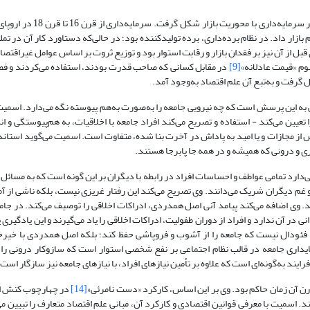
(2010) تصریح می‌کند این علم با ظهور سرمایه‌داری ب
م بازار داد. در نظام برده‌داری، برده تولیدکننده بود؛ در حالی‌که دستاورد کار آن در 
بل از آن نیز بر فقدان بازار و رقابت استوار بود و توزیع ثروت بر اساس عوامل غیراقتصا
وم «قیمت عادلانه»
[9]
در مقابل کسانی که صاحب قدرت بودند، استفاده می‌کردند و فض
کل گرفت و به‌تبع آن علم اقتصاد به‌وجود آمد.
ویی به این پرسش است که چه نیرویی جامعه را به‌صورت به‌هم پیوسته نگه می‌دارد. اسمی
یین می‌کند - استفاده و تصریح می‌کند افراد جامعه با اخلاقیات، به‌ هم‌پیوستگی و ان
مسیح بر ترس از مجازات و یا امید به پاداش در آخرت بنا شده، متفاوت است. اسمیت می‌گوید استا
ری و درونی که همیشه و در همه جا پابرجا هستند.
‌دارد تمامی عواطف و احساسات افراد در رابطه با دیگران بر این گونه است که به مسائل
ی و غم دیگران شریک می‌دانند. وی تصریح می‌کند این رفتار غریزی نیست، بلکه ناشی از 
 وی اضافه می‌کند پیامد آنی اصل همدردی، ادراکات اخلاقی را توصیف می‌کند. در جامع
 آن ندارد و افراد از دوران طفولیت، ادراکات اخلاقی را یاد می‌گیرند و این یادگیری 
فئودال نیست که جامعه را از آشوب و فروپاشی حفظ ‌کند؛ بلکه اصل همدردی با خیرخ
. پایداری جامعه در قالب نظام اجتماعی بر نفع شخصی استوار است که سازوکار درونی را
یند به‌گونه‌ای است که علاوه بر تأمین نیازهای افراد، با نیازهای جامعه نیز سازگار است.
ن زمان حاکم بود. وی بر این اساس، کارکرد «دست نامرئی»
[14]
در چهارچوب کنش ان
د. اسمیت با معرفی قوانین اقتصادی و کارکرد آن، مبانی علم اقتصاد متعارف را تبیین م