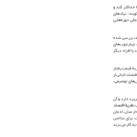
 خود را حداکثر کند و
ویند: نهادهای
الی حوزه‌هایی
ختلف بررسی شده
، چهارچوب‌های
یا افراد دیگر
نظریة قیمت رفتار
صاد اثباتی از
‌های توصیفی،
اربرد دارد و آن
نظریة اقتصاد
 از مدل، اذعان
ت، برای ساختن
ه کار می برند