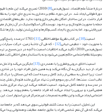
دربارة منشأ علم اقتصاد، تسول‌فیدس
[8]
دورة طولانی ایجاد شد. در این دوره، نظام برده‌داری به تدریج جای خود را به نظا
قرار داشت. در این ساختار، امکان نظریه‌پردازی وجود ندارد. نظریه‌های اقتصادی ق
جمله با محوریت فئودال و برده بود. نویسندگان اسکولاستیک در آن زمان از مفه
غیررقابتی بود. اما به‌ تدریج با ایجاد کسب‌وکارها و تجاری‌شدن تولید، بازارها ش
اسمیت
[10]
در کتاب
نظریة عواطف اخلاقی
،
[11]
(1761) درصدد پاسخ‌گ
با محوریت خود - تنظیمی جهانی
[12]
- که طی آن جاذبة زمین، حرکت سیارات را تع
تسول‌فیدس (2010) تأکید می‌کند اخلاقیات اسمیت با آنچه در دین 
به‌وسیلة نظام اجتماعی حاکم تعیین می‌شود و نه با استانداردهای اخلاقی ثابت فط
اسمیت اخلاق درونی و فطری را با «همدردی»
[13]
جایگزین می‌کند و اذعان می
افراد، از دید دیگران به آن نگاه می‌کند و به همین دلیل افراد خود را در شاد
است؛ زیرا انسان به سطحی از رشدِ کامل رسیده است که این مسائل را درک کند.
غالب است، سنت‌ها، آداب و رسوم و قدرت نهاد مرکزی مانند فئودال نقش چندانی در
در مدرسه و جامعه کامل می‌شود. اسمیت اضافه می‌کند این نهاد مرکزی مانند 
هم‌می‌آمیزد و نیرویی را ایجاد می‌کند که افراد جامعه را به‌هم پیوند می‌دهد
اجتماعی ایجاد می‌کند و این نظام به تصمیمات غیرمتمرکز فردی استوار است. این فرا
این تحلیل، اسمیت را به سمت کشف قوانینی سوق می‌دهد که بر جامعة مدرن آ
می‌کند که طی آن نفع شخصی افراد با علایق جامعه، مطابقت و همخوانی پیدا می‌کن