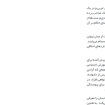
ا محوریت بازار شکل گرفت. سرمایه‌داری از قرن 16 تا قرن 18 در اروپای غربی و در یک
تملک صاحب برده
دی و سنت‌ها از
ای حاکم بر آن
ت از مدل نیوتن
سجام می‌یابند.
نداردهای اخلاقی
 پیش‌آمده برای
آموزش اجتماعی
ه‌ای که آزادی
پس از خانواده،
واهی افراد در
 برای پیوستگی
سان را معرفی
ی‌کند. به همین