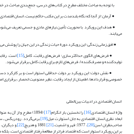
با توجه به مباحث مختلف مطرح در کتاب‌های درسی، جمع‌بندی مباحث در خ
● آرمان: از آنجا که نگاه بلندمدت بر این مکتب حاکم نیست، انسان اقتصادی ف
● هدف:این رویکرد با محوریت تأمین نیازهای مادی و جسمی تعریف می‌شود و
می‌یابند.
● افق زمانی زندگی: این رویکرد دورة حیات زندگی در این جهان را پوشش می‌
● فرض‌های الگوی حداکثرسازی: فرض‌های رقابت، کامل
[15]
است. رقابت
تولید‌کننده و مصرف‌کننده)، فرض‌های لازم برای رقابت کامل برقرار می‌شود.
● نقش دولت: این رویکرد بر دولت حداقلی استوار است و بر کارکرد دست نام
خصوصی و قراردادها، اطمینان از ایجاد رقابت، نظیر ممنوعیت انحصار، برقراری امن
انسان اقتصادی در ادبیات بین‌المللی
واژة انسان اقتصادی
[16]
را نخستین بار انگرام
[17]
(1894) مطرح و از آن به عنوان حیوانی یاد کرد که به‌دنبال پول است. با وجود این، رودریگس - سیکرت
ابعاد نظری انسان اقتصادی به جان استوارت میل
[19]
برمی‌گردد. رودریگس ـ سی
صاحب‌نظران (سن
[20]
، 1977؛ فهر و اشمیت،
[21]
1881 و هنریچ
[22]
بر این رویکرد استوار است که اقتصاد فراتر از مطالعة رفتار اقتصادی است، بلک