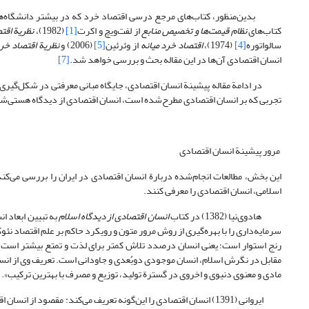
بدین‌منظور، کتاب‌های مرجع درسی اقتصاد خرد که در بیشتر دانشگاه‌های ک
کتاب‌های
نظام قیمت‌ها و تخصیص منابع
از لفت‌ویچ و اکرت
[1]
(1982)،
نظریة اقت
سالواتوره
[4]
(1974)،
اقتصاد خرد میانه
از وئرئین
[5]
(2006) و
نظریة اقتصاد خر
انسان اقتصادی آن‌ها در این مقاله بحث و بررسی خواهد شد.
[7]
در ادامة مقاله پیشینة انسان اقتصادی، جایگاه مبانی معرفتی در شکل‌گیری نظ
تجربی که بر انسان اقتصادی مطرح‌شده است، انسان اقتصادی از دیدگاه هستی‌ش
مرور پیشینة انسان اقتصادی
این بخش، مطالعات انجام‌شده دربارة انسان اقتصادی در ایران را بررسی می‌کند
اسلامی، انسان اقتصادی را معرفی کنند.
هادوی‌نیا (1382) در کتاب
انسان اقتصادی از دیدگاه اسلام
به تبیین ابعاد ا
سرمایه‌داری را با بهره‌گیری از روش مرور متون و رویکرد حاکم بر علم اقتصاد ن
رنج استوار است؛ یعنی انسان درصدد تلاش کمتر برای لذت و تمتع بیشتر است. ب
مقابل در نگرش اسلام، انسان موجودی دوبُعدی و جاودانی است. تعریف وی از ان
مادی و معنوی دنیوی و اخروی در گسترة تولید، توزیع و مصرف با بهترین ترکیب»
ایروانی (1391) انسان اقتصادی را این‌گونه تعریف می‌کند: مقصود از