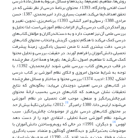
روش‌ها، مفاهیم، تعمیم‌ها، پدیده‌ها و مسائل مربوط به همان مادۀ درسی
است (فتحی واجارگاه، 1393). محتوای برنامۀ درسی از نظر نقشی که در
تحقق اهداف ایفا می‌کند، اهمیت بسیاری دارد (مهرمحمدی، 1387؛ حسن
مرادی، 1388؛ رسولی و امیر آتشانی، 1393). برنامه‌ریزی، تدوین، تغییر و
روزآمدکردن کتب درسی یکی از الزامات نظام آموزشی است، لذا تحلیل و
بررسی علمی آن نیز اهمیت دارد و به دست‌اندرکاران و مؤلفان کتاب‌های
درسی کمک می‌کند تا هنگام تدوین، گزینش و انتخاب محتوای کتاب‌های
درسی، دقت بیشتری کنند تا ضمن تسهیل یادگیری، زمینۀ پیشرفت
تحصیلی دانش‌آموزان را فراهم آورند. در حقیقت، بررسی و تحلیل محتوا
کمک می‌کند تا مفاهیم، اصول، نگرش‌ها، باورها و همۀ اجزاءِ مطرح‌شده
در قالب درس‌های کتاب، بررسی علمی شوند (یارمحمدیان، 1392). با
توجه به شرایط متحول امروزی و اتکای نظام آموزشی بر کتاب درسی
(ملکی، 1392؛ ادیب، 1374) بررسی محتوا و ساختار و مسائل مطرح‌شده
در کتاب‌های درسی اهمیتی دوچندان می‌یابد؛ به‌گونه‌ای که نتایج
تحقیقات نشان می‌دهند که کتاب‌های درسی به‌سبب ارائۀ محتوای
غیرچالش‌برانگیز و منفعل، موجب افت تحصیلی در نظام آموزشی
[3]
می‌شوند (رئیس دانا، 1380؛ رامبرگر
، 2012). بنابراین تکیۀ بیش از حد
بر محتوای کتاب‌های درسیِ عاری از موضوعات چالش‌برانگیز، سبب
می‌شود نظام آموزشی جنبۀ تحلیلی ـ انتقادی خود را از دست دهد
[4]
(ووس
و دیگران، 1991)؛ در حالی که رو‌به‌رو‌ساختن دانش‌آموزان با
موضوعات بحث‌برانگیز و دیدگاه‌های گوناگون و متضاد سبب یادگیری
بیشتر و طولانی‌مدت می‌شود (فتحی‌آذر، 1390). امروزه روان‌شناسان و