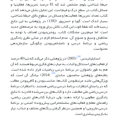
حیطۀ شناختی بلوم، مشخص شد که 81 درصد تمرین‌ها، فعالیت‏ها و
مسائل کتاب در سطح درک و فهم ‏است. این تحلیل نشان می‌دهد که در
کتاب، تعداد تمرین‌ها، فعالیت‌ها و مسائل در سطوح بالای حیطۀ شناختی،
بسیار اندک است. گویا و حسن‌پور (1392) در پژوهشی به این نتایج
رسیده‌اند که نقطۀ قوت این کتاب تلاش برای ورود به عرصه‌های جدید
است؛ اما مهم‌ترین مشکلات کتاب، روشن‌نبودن اهداف با توجه به
مخاطبان وسیع و متنوع آن، عدم انسجام لازم در مبانی نظری یادگیری
ریاضی و برنامۀ درسی و نامشخص‌بودن چگونگی سازمان‌دهی
محتواست.
[24]
استایلیانیدس
(2005) در پژوهشی ذکر می‌کند که تنها 40 درصد
از فعالیت‌های استدلال و اثبات، به مهارت‌های فکری مربوط هستند که آن
هم به طور نامتوازن در برنامۀ درسی ریاضیات قرار داده شده است.
[25]
یافته‌های پژوهشی سامسون ساندی
(2014) بیانگر آن است که
ویژگی‌هایی مانند مرتبط‌بودن کتاب‌ها، مناسب‌بودن و کافی‌بودن مطالب
که در راستای انتظارات برنامۀ درسی ریاضی هستند، با انتظارات برنامۀ
درسی ریاضی ملی مطابقت دارد و کتاب‌های بررسی‌شده قادرند تا نتایج
یادگیری مطلوبی را ارائه‌ دهند؛ ولی دربارۀ کتاب‌های تمرین ریاضی،
راهنمای معلم و فعالیت‌های سلسله‌مراتبی پیش‌رونده (مبتنی بر برنامۀ
درسی مارپیچی) و همچنین درنظر گرفتن رنگ‌های مختلف و جذاب، نیاز
به بازبینی بیشتری است.