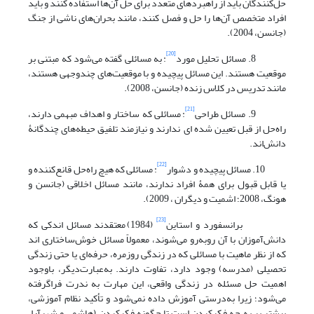
حل‌کنندگان باید از راهبردهای متعدد برای حل آن‌ها استفاده کنند و باید
افراد متخصص آن‌ها را حل و فصل کنند، مانند بحران‌های ناشی از جنگ
(جانسن، 2004).
[20]
8. مسائل تحلیل مورد
: به مسائلی گفته می‌شود که مبتنی بر
موقعیت هستند. این مسائل پیچیده و با موقعیت‌های چندوجهی هستند،
مانند تدریس در کلاس زنده (جانسن، 2008).
[21]
9. مسائل طراحی
: مسائلی که ساختار و اهداف مبهمی دارند،
راه‌حل از قبل تعیین شده ای ندارند و نیازمند تلفیق حیطه‌های چندگانۀ
دانش‌اند.
[22]
10. مسائل پیچیده و دشوار
: مسائلی که هیچ راه‌حل قانع‌کننده و
یا قابل قبول برای همۀ افراد ندارند، مانند مسائل اخلاقی (جانسن و
هونگ، 2008؛ اشمیت و دیگران ، 2009).
[23]
برانسفورد و استاین
(1984) معتقدند مسائل اندکی که
دانش‌آموزان با آن روبه‌رو می‌شوند، معمولاً مسائل خوش‌ساختاری اند
که از نظر ماهیت با مسائلی که در زندگی روزمره، حرفه‌ای یا حتی زندگی
تحصیلی (مدرسه) وجود دارد، تفاوت دارند. به‌عبارت‌دیگر، باوجود
اهمیت حل مسئله در زندگی واقعی، این مهارت به ندرت فراگرفته
می‌شود؛ زیرا به‌درستی آموزش داده نمی‌شود و تأکید نظام آموزشی،
بیشتر بر به چه فکرکردن است تا چگونه فکرکردن (هاشمی و شهرآرا،