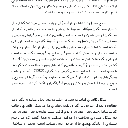
فراهم آورده است. دبیران بیان کردند که زمان اختصاص‌یافته فقط برای
ارائۀ محتوای کتاب کافی است؛ ولی در صورت کاربردی‌شدن و استفاده از
نرم‌افزارها، محدودیت زمانی وجود خواهد داشت.
نتایج تحلیل داده‌ها دربارۀ سؤال چهارم، نشان می‌دهد که از نظر
دبیران، میانگین سؤالات مربوط به ارزیابی تناسب ساختار ظاهری کتاب از
میانگین فرضی پایین‌تر است. ساختار ظاهری کتاب از نظر فراوانی تمرین و
مسائل یادگیری در فصل‌ها، سبک تایپ و شیوۀ نگارش، مناسب ارزیابی
شده است؛ اما دبیران ساختاری ظاهری را از نظر ارائۀ تصاویر، جلد،
تناسب تصاویر با متن کتاب، معرفی منابع و فهرست کتاب، مناسب
ارزیابی نکرده‌اند. این نتیجه‌گیری با یافته‌های سامسون ساندی (2014) ـ
که بر عدم رعایت ویژگی‌های ظاهری کتاب‌های مورد مطالعه تأکید کرده ـ
همسو است؛ اما با نتایج تحقیق کرمی و دیگران (1392) ـ که بر رعایت
ویژگی‌های ظاهری کتاب از قبیل کیفیت تصاویر و کمیت آن‌ها و وضوح و
تنوع و ارتباط با متن و زندگی روزمرۀ فراگیران تأکید کرده ـ غیرهمسو
است.
شکل ظاهری کتاب درسی در جلب توجه، ایجاد علاقه و انگیزه به
مطالعه و تمرکز حواس فراگیران نقش مؤثری دارد. شکل ظاهری و قالب
کتاب شامل جلد ، متن، تصاویر و نوع کاغذ است. علاوه‌بر متن، تصاویر نیز
به شکل دیداری مخاطب را درگیر می‌کند و همان‌گونه که می‌دانیم
بسیاری از یادگیری‌های ما از طریق حس بینایی است. محتوا و ساختار