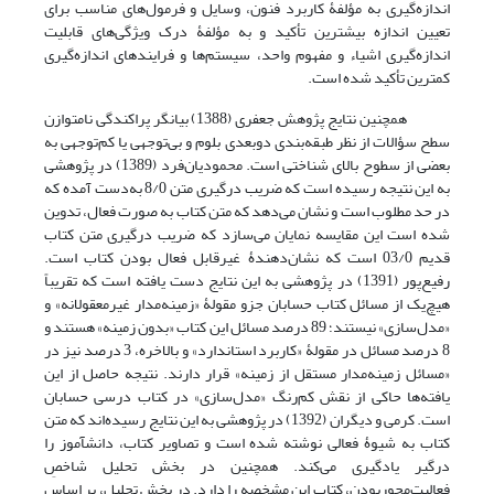
اندازه‌گیری به مؤلفۀ کاربرد فنون، وسایل و فرمول‌های مناسب برای
تعیین اندازه بیشترین تأکید و به مؤلفۀ درک ویژگی‌های قابلیت
اندازه‌گیری اشیاء و مفهوم واحد، سیستم‌ها و فرایندهای اندازه‌گیری
کمترین تأکید شده است.
همچنین نتایج پژوهش جعفری (‌1388) بیانگر پراکندگی نامتوازن
سطح سؤالات از نظر طبقه‌بندی دوبعدی بلوم و بی‌توجهی یا کم‌توجهی به
بعضی از سطوح بالای شناختی است. محمودیان‌فرد (1389) در پژوهشی
به این نتیجه رسیده است که ضریب درگیری متن 8/0 به‌دست آمده که
در حد مطلوب است و نشان می‌دهد که متن کتاب به صورت فعال، تدوین
شده است این مقایسه نمایان می‌سازد که ضریب درگیری متن کتاب
قدیم 03/0 است که نشان‌دهندۀ غیرقابل فعال بودن کتاب است.
رفیع‌پور (1391) در پژوهشی به این نتایج دست یافته است که تقریباً
هیچ‌یک از مسائل کتاب حسابان جزو مقولۀ «زمینه‌مدار غیرمعقولانه» و
«مدل‌سازی» نیستند؛ 89 درصد مسائل این کتاب «بدون زمینه» هستند و
8 درصد مسائل در مقولۀ «کاربرد استاندارد» و بالاخره، 3 درصد نیز در
«مسائل زمینه‌مدار مستقل از زمینه» قرار دارند. نتیجه حاصل از این
یافته‌ها حاکی از نقش کم‌رنگ «مدل‌سازی» در کتاب درسی حسابان
است. کرمی و دیگران (1392) در پژوهشی به این نتایج رسیده‌اند که متن
کتاب به شیوۀ فعالی نوشته شده است و تصاویر کتاب، دانش‏آموز را
درگیر یادگیری می‌‏کند. همچنین در بخش تحلیل شاخصِ
فعالیت‌محور‌بودن، کتاب این مشخصه را دارد. در بخش تحلیل، بر اساس