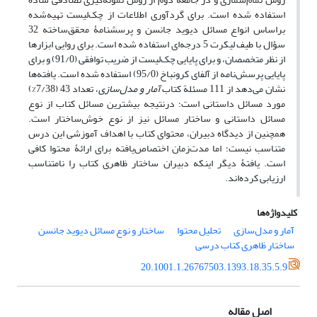
استفاده شده است. برای گردآوری اطلاعات از چک‌لیست تهیه‌شده
براساس انواع مسائل دیوید جانسن و پرسشنامۀ محقق‌ساخته 32
سؤال با طیف لیکرت 5 درجه‌ای استفاده شده است. برای روایی ابزارها
از نظر متخصصان، و برای پایایی چک‌لیست از ضریب توافقی (91/0) و برای
پایایی پرسش‌نامه از آلفای کرونباخ (95/0) استفاده شده است. یافته‌ها
نشان می‌دهد از 111 مسئلة کتاب
آمار و مدل‌سازی
، تعداد 43 (7/38%)
مورد مسائل داستانی است؛ درنتیجه بیشترین مسائل کتاب از نوع
مسائل داستانی و ساختار مسائل نیز از نوع خوش‌ساختار است.
همچنین از دیدگاه دبیران، محتوای کتاب با اهداف آموزشی این درس
متناسب نیست؛ اما مدت‌زمان اختصاص‌یافته برای ارائۀ محتوا کافی
است. یافتۀ دیگر اینکه دبیران ساختار ظاهری کتاب را نامتناسب
ارزیابی کرده‌اند.
کلیدواژه‌ها
آمار و مدل‌سازی
تحلیل محتوا
ساختار و نوع مسائل دیوید جانسن
ساختار ظاهری کتاب درسی
20.1001.1.26767503.1393.18.35.5.9
اصل مقاله