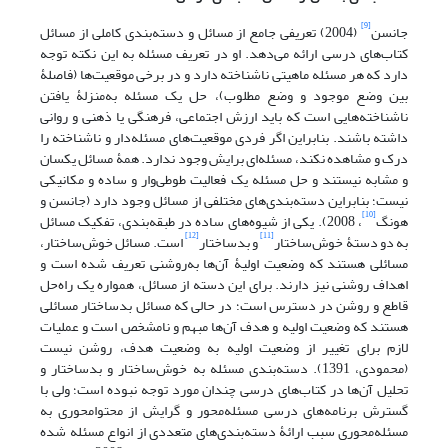
[9]
جانسن
(2004) تعریفی جامع از مسائل و دسته‌بندی کاملی از مسائل
کتاب‌های درسی ارائه می‌دهد. او در تعریف مسئله به این نکته توجه
دارد که هر مسئله ماهیتی ناشناخته دارد و در برخی موقعیت‌ها (فاصلۀ
بین وضع موجود و وضع مطلوب)، حل یک مسئله به‌منزلۀ یافتن
ناشناخته‌هایی است که باید ارزش اجتماعی، فرهنگی یا ذهنی و روانی
داشته باشند. بنابراین اگر فردی موقعیت‌های مسئله‌دار و ناشناخته را
درک و مشاهده نکند، مسئله‌ای برایش وجود ندارد. همۀ مسائل یکسان
و مشابه نیستند و حل مسئله یک فعالیت طوطی‌وار و ساده و مکانیکی
نیست؛ بنابراین دسته‌بندی‌های مختلفی از مسائل وجود دارد (جانسن و
[10]
هونگ
، 2008). یکی از شیوه‌های ساده در طبقه‌بندی، تفکیک مسائل
[12]
[11]
به دو دستۀ خوش‌ساختار
و بدساختار
است. مسائل خوش‌ساختار،
مسائلی هستند که وضعیت اولیۀ آن‌ها به‌روشنی تعریف شده است و
اهداف روشنی نیز دارند. برای این دسته از مسائل، همواره یک راه‌حل
قاطع و روشن در دسترس است؛ در حالی که مسائل بدساختار مسائلی
هستند که وضعیت اولیه و هدف آن‌ها مبهم و نامشخص است و عملیات
لازم برای تغییر از وضعیت اولیه به وضعیت هدف، روشن نیست
(محمودی، 1391). دسته‌بندی مسئله به خوش‌ساختار و بدساختار و
تحلیل آن‌ها در کتاب‌های درسی چندان مورد توجه نبوده است؛ ولی با
گسترش برنامه‌های درسی مسئله‌محور و گرایش از محتوامحوری به
مسئله‌محوری سبب ارائۀ دسته‌بندی‌های متعددی از انواع مسئله شده