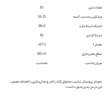
تعداد دبیر
83
میانگین به‌دست آمده
10/35
انحراف ‌استاندارد
98/6
درجۀ آزادی
82
مقدار t
07/5-
سطح معنی‌داری
001/0
میزان تناسب
نامناسب
نمودار پیوستار تناسب محتوای کتاب
آمار و مدل‌سازی
با اهداف مصوب
این درس بدین صورت است: