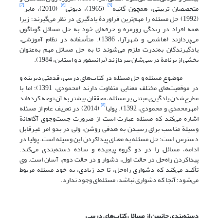
[7]
[6]
[5]
متخصصان تربیتی، همچون گانیه
(1965)، دیوئی
(2010)، مایر
(1992) حل مسئله را مهم‌ترین فراوردۀ یادگیری در نظر می‌گیرند؛ زیرا
همة افراد در زندگی روزمره و حرفه‌ای خود به حل مسائل گوناگون
می‌پردازند (هاشمی و شهرآرا، 1386). متأسفانه در نظام آموزشی،
یادگیرندگان به‌ندرت ملزم می‌شوند تا به حل مسائل مهم به‌عنوان
بخشی از برنامۀ درسی‌شان بپردازند (برانسفورد و استاین، 1984).
موضوع مسئله و حل مسئله در کتاب‌های درسی، قدمتی دیرینه و
در موقعیت‌های مختلف معنایی متفاوت دارند (محمودی، 1391)؛ اما با
مطرح‌‌شدن یادگیری مبتنی بر مسئله، محققان بیشتر به آن توجه کرده‌اند
[8]
(مهرمحمدی و محمودی، 1392). پولیا
(2014) در تعریف عام از مسئله
اشاره می‌کند که مسئله عبارت است از ضرورت جست‌وجوی آگاهانة
وسیلة مناسب برای رسیدن به هدفی روشن، ولی در بدو امر غیرقابل
دسترس است؛ حل مسئله به معنای پیداکردن این وسیله است. پولیا در
ادامه، مسائل را در دو گروه پیچیده و ساده دسته‌بندی می‌کند.
پیداکردن راه‌حل در حالت اول، دشوار و در حالت دوم، آسان است. وی
تأکید می‌کند که دشواری راه‌حل، تا حد زیادی، به خود مسئله مربوط
می‌شود؛ آنجا که دشواری نباشد، مسئله‌ای وجود ندارد.
دسته‌بندی جانسن از مسائل کتاب‌های درسی