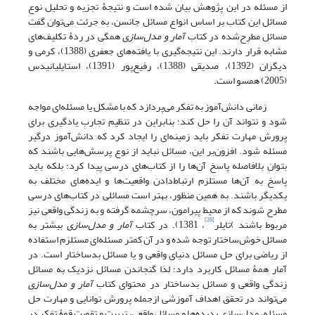
از مسئله در این پژوهش بیان شده است و نتیجۀ تجزیه و تحلیل نوع
مسائل این کتاب بر اساس انواع مسائل جانسن، به جرئت می‌توان گفت
مسائل مطرح‌شده در کتاب
آمار و مدل‌سازی
همگی در ردۀ تکلیف‌های
مشابه قرار دارند. این نتیجه‌گیری با یافته‌های جعفری (1388)، کرمی و
دیگران (1392)، صدیقی (1388)، رفیع‌پور (1391)، استایلیانیدس
(2005) همسو است.
زمانی دانش‌آموز به تفکر می‌پردازد که با مشکل یا مسئله‌ای مواجه
شود و نتواند آن را حل کند؛ بنابراین در تنظیم تجاربِ یادگیری برای
پرورش مهارت تفکر باید زمینه‌ای را ایجاد کرد که دانش‌آموز درگیر
مسئله شود. افزون‌بر این، مسائل نباید از نوع پرسش‌هایی باشند که
بتوان بلافاصله پاسخ آن‌ها را از کتاب‌های درسی پیدا کرد؛ بلکه باید
پاسخ به آن‌ها مستلزم ارتباط‌دادن واقعیت‌ها و ایده‌های مختلف به
یکدیگر باشند. به همین منظور، بهتر است مسائلی در کتاب‌های درسی
مطرح شوند که از محیط پیرامون، سرچشمه گرفته‌ و به زندگی واقعی نیز
[26]
مربوط باشند )تایلر
، 1381). در کتاب
آمار و مدل‌سازی
بیشتر به
مسائل خوش‌ساختار توجه شده و در آن کمتر مسئله‌ای مستلزم استفاده
از ریاضی برای حل مسائل دنیای واقعی و یا مسائل بدساختار است. در
آمار همۀ مسائل کاربرد دارد؛ لذا گنجاندن مسائل نزدیک به مسائل
زندگی واقعی و مسائل بدساختار در محتوای کتاب
آمار
و مدل‌سازی
می‌تواند در تحقق اهداف آموزشی ازجمله پرورش توانایی و مهارت حل
مسئله، مدل‌سازی پدیده‌‌ها و مسائل واقعی، تربیت و تقویت قوۀ تفکر در