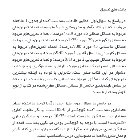
یافته‌های تحقیق
در پاسخ به سؤال اول، مطابق اطلاعات به‌دست آمده از جدول 1 ملاحظه
می‌شود که در کتاب
آمار و مدل‌سازی
دورۀ متوسطه، تعداد تمرین‌های
مربوط به مسائل منطقی 26 مورد (4/23درصد)، تعداد تمرین‌های مربوط
به مسائل الگوریتمی 39 مورد (1/35درصد)، تعداد تمرین‌های مربوط به
مسائل داستانی 43 مورد (7/38درصد)، تعداد تمرین‌های مربوط به
مسائل کاربردی و اعمال قانون 1 مورد (9/0درصد)، و تعداد تمرین‌های
مربوط به مسائل عیب‌یابی 2 مورد (8/1درصد) و تعداد تمرین‌های مربوط
به مسائل استراتژیک، تحلیل مورد، طراحی، تصمیم‌گیری و پیچیده یا
دشوار در این کتاب صفر است. بنابراین با توجه به اینکه بیشترین
تمرین‌های کتاب مذکور مربوط به مسائل داستانی هستند، در نتیجه
براساس طبقه‌بندی جانسن از مسائل، مسائل مطرح‌شده در کتاب از نوع
خوش‌ساختار هستند.
در پاسخ به سؤال دوم، طبق جدول 2، با توجه به اینکه سطح
معناداری به‌دست آمده کوچک‌تر از 05/0 است، بیانگر تفاوت آماری
معنا‌دار بین میانگین به‌دست آمده (10/35 درصد) و میانگین نظری
(39درصد) است. با توجه به کوچک‌تر بودن میانگین به‌دست آمده از
میانگین نظری، می‌توان نتیجه گرفت از دیدگاه دبیران، محتوای کتاب
آمار
و مدل‌سازی
با اهداف مصوب این درس، نامتناسب است.