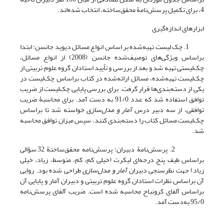
4، برای تکمیل پرسش‌نامۀ محقق‌ساخته، انتخاب شده‌اند.
ابزارهای اندازه‌گیری
1. چک لیست تهیه‌شده بر اساس انواع مسائل دیوید جانسن: ابتدا
براساس ویژگی‌های توصیف‌شده جانسن (2008) از انواع مسائل،
چک‌لیستی تهیه شد و بعد از بررسی و تأیید استادان گروه علوم تربیتی از
چک‌لیست تهیه‌شده، مسائل ارائه‌شده در کتاب براساس چک‌لیست در
یکی از دسته‌بندی‌ها قرار گرفت. برای بررسی پایایی چک‌لیست از ضریب
توافق استفاده شد که عدد 91/0 به دست آمد. برای محاسبۀ ضریب
توافقی، از سه دبیر درس
آمار و مدل‌سازی
خواسته شد تا براساس
چک‌لیست مسائل کتاب را دسته‌بندی کنند، سپس میزان توافق محاسبه
شد.
2. پرسش‌نامۀ‌ دبیران: پرسش‌نامه محقق‌ساختۀ 32 سؤالی
براساس طیف پنج درجه‌ای لیکرت (خیلی کم، کم، متوسط، زیاد، خیلی
زیاد) جهت نظرسنجی دبیران
آمار و مدل‌سازی
طراحی شده بود. روایی
آن براساس نظرات استادان گروه علوم تربیتی و دبیران آمار و پایایی آن
براساس آلفای کرونباح محاسبه شده است. ضریب آلفای پرسش‌نامه
95/0 به‌دست آمد.