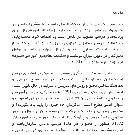
مقدمه
برنامه‌های درسی یکی از خرده‌نظام‌هایی است که نقشی اساسی در
متحول‌شدن نظام آموزشی و جامعه دارد؛ زیرا نظام آموزشی از طریق
برنامه‌های درسی مصوب در تلاش است به اهداف خود دست یابد.
برنامه‌های درسی به‌عنوان مهم‌ترین درون‌داد و قلب تپندۀ نظام
آموزشی، اهمیت بسیاری دارند و یکی از مهم‌ترین عناصر و عوامل
تأثیرگذار در تعیین میزان موفقیت و شکست نظام‌های آموزشی شمرده
[1]
می‌شوند (بارنت و کوات
، 2005).
[2]
سابار
معتقد است «یکی از موضوعات مهم در برنامه‌ریزی درسی
اهمیت‌دادن به نوسازی و تجدیدنظر در برنامه‌های درسی و
هماهنگ‌ساختن محتوا و روش‌های تدریس با شرایط در حال تغییر است»
(به نقل از مهرمحمدی و محمودی، 1391). هستۀ مرکزی هر نظام آموزشی
را محتوای برنامۀ درسی آن تشکیل می‌دهد. همواره در این نظام‌ها دو
سؤال اصلی مطرح است: شاگردان چه چیزی را باید یاد بگیرند؟ و
مدارس چه چیزی را باید تدریس کنند؟ درحقیقت این دو سؤال بر محور
محتوای برنامۀ درسی و چگونگی انتخاب محتوا دور می‌زنند (قورچیان،
1372). منظور از محتوای هر مادۀ درسی دانش سازمان‌یافته و
اندوخته‌شده، اصطلاحات، اطلاعات، واقعیات، حقایق، قوانین، اصول،