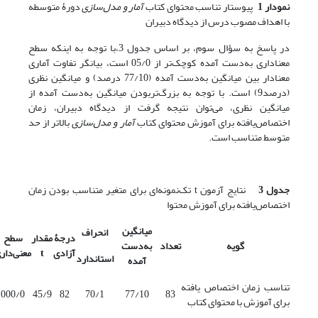
نمودار 1
پیوستار تناسب محتوای کتاب
آمار و مدل‌سازی
دورۀ متوسطه
با اهداف مصوب درس از دیدگاه دبیران
در پاسخ به سؤال سوم، بر اساس جدول 3،با توجه به اینکه سطح
معناداری به‌دست آمده کوچک‌تر از 05/0 است، بیانگر تفاوت آماری
معنا‌دار بین میانگین به‌دست آمده (77/10 درصد) و میانگین نظری
(درصد9) است. با توجه به بزرگ‌تر‌بودن میانگین به‌دست آمده از
میانگین نظری، می‌توان نتیجه گرفت از دیدگاه دبیران، زمان
اختصاص‌یافته برای آموزش محتوای کتاب
آمار و
مدل‌سازی
بالاتر از حد
متوسط متناسب است.
جدول 3
نتایج آزمون t تک‌نمونه‌ای برای متغیر متناسب بودن زمان
اختصاص‌یافته برای آموزش محتوا
میانگین
انحراف
درجۀ
مقدار
سطح
گویه
تعداد
به‌دست
آزادی
t
معنی‌دار
‌استاندارد
آمده
‌تناسب زمان اختصاص یافته
000/0
45/9
82
70/1
77/10
83
برای آموزش با محتوای کتاب