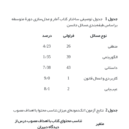
جدول 1
جدول توصیفی ساختار کتاب
آمار و مدل‌سازی
دورۀ متوسطه
براساس طبقه‌بندی مسائل جانسن
نوع مسائل
فراوانی
درصد
منطقی
26
4/23
الگوریتمی
39
1/35
داستانی
43
7/38
کاربردی و اعمال قانون
1
9/0
عیب‌یابی
2
8/1
جدول 2
نتایج آزمون t تک‌نمونه‌ای میزان تناسب محتوا با اهداف مصوب
تناسب محتوای کتاب با اهداف مصوب درس از
متغیر
دیدگاه دبیران