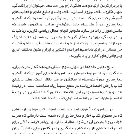
با برقرار‌کردن ارتباط و هماهنگی لازم بین هدف‌ها، می‌توان از پراکندگی،
دوباره‌کاری، اتلاف نیروی انسانی، اتلاف وقت و منابع مادی و فعالیت‌های
آموزشی در محتوای کتاب‌های درسی جلوگیری کرد. محتوای کتاب
آمار و
مدل‌سازی
دورۀ متوسطه باید به‌گونه‌ای طراحی و تدوین شود که
دانش‌آموزان را قادر سازد علاوه‌بر انجام اعمال ریاضی، کاربرد ریاضیات
را در زندگی روزمره به‌کار گیرند و به بررسی مسائل محیط اطراف
بپردازند و همچنین مهارت تجزیه و تحلیل داده‌ها و فرضیه‌ها و قدرت
حل مسائل در ارتباط با محیط اطراف و آشنایی با ابزار و فنون مختلف آماری
و نرم‌افزارهای آماری را یاد بگیرند.
نتایج تحلیل داده‌ها در سؤال سوم، نشان می‌دهد که از نظر دبیران،
میانگین سؤالات مربوط به زمان اختصاص‌یافته برای آموزش کتاب
آمار و
مدل‌سازی
دورۀ متوسطه از میانگین فرضی بالاتر است؛ یعنی محتوای
کتاب با زمان اختصاص‌یافته در سطح نسبتاً زیاد متناسب است. در زمینۀ
همسو و غیرهمسو بودن این یافته‌ها، تحقیق کاملاً مشابهی در زمینۀ
تناسب زمان اختصاص‌یافته با محتوای تعیین‌شده یافت نشد.
بر اساس نتیجۀ فوق، تعداد مفاهیم، اصول، تعمیم‌ها و نظریه‌هایی
که در محتوای کتاب
آمار و مدل‌سازی
ارائه شده است با زمانی که صرف
خواندن و فهمیدن آن می‌شود، مطابقت دارد و این امر فرصت کافی برای
انجام فعالیت‌های لازم یاددهی ـ یادگیری را در کلاس برای دانش‌آموزان