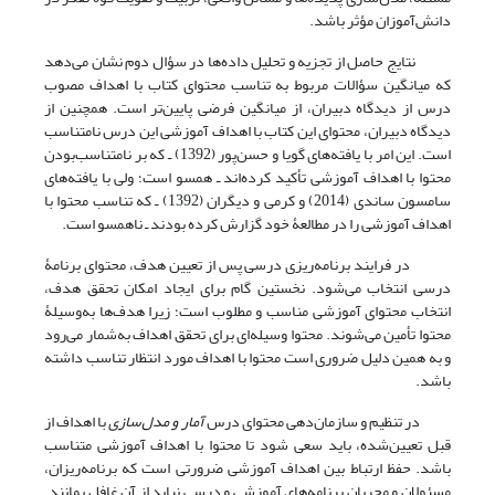
دانش‌آموزان مؤثر باشد.
نتایج حاصل از تجزیه و تحلیل داده‌ها در سؤال دوم نشان می‌دهد
که میانگین سؤالات مربوط به تناسب محتوای کتاب با اهداف مصوب
درس از دیدگاه دبیران، از میانگین فرضی پایین‌تر است. همچنین از
دیدگاه دبیران، محتوای این کتاب با اهداف آموزشی این درس نامتناسب
است. این امر با یافته‌های گویا و حسن‌پور (1392) ـ که بر نامتناسب‌بودن
محتوا با اهداف آموزشی تأکید کرده‌اند ـ همسو است؛ ولی با یافته‌های
سامسون ساندی (2014) و کرمی و دیگران (1392) ـ که تناسب محتوا با
اهداف آموزشی را در مطالعۀ خود گزارش کرده بودند ـ ناهمسو است.
در فرایند برنامه‌ریزی درسی پس از تعیین هدف، محتوای برنامۀ
درسی انتخاب می‌شود. نخستین گام برای ایجاد امکان تحقق هدف،
انتخاب محتوای آموزشی مناسب و مطلوب است؛ زیرا هدف‌ها به‌وسیلۀ
محتوا تأمین می‌شوند. محتوا وسیله‌ای برای تحقق اهداف به‌شمار می‌رود
و به همین دلیل ضروری است محتوا با اهداف مورد انتظار تناسب داشته
باشد.
در تنظیم و سازمان‌دهی محتوای درس
آمار و مدل‌سازی
با اهداف از
قبل تعیین‌شده، باید سعی شود تا محتوا با اهداف آموزشی متناسب
باشد. حفظ ارتباط بین اهداف آموزشی ضرورتی است که برنامه‌ریزان،
مسئولان و مجریان برنامه‌های آموزشی و درسی نباید از آن غافل بمانند.