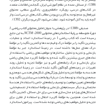
1386). از مسائل عمده در نظام آموزشی ایران، گنجاندن اطلاعات متعدد
در کتاب‌های درسی، رویکرد حافظه‌پروری، یادگیری سطحی، محتوای
غیرفعال و عدم توجه به کاربردی‌بودن مطالب کتاب‌های درسی است و از
آنچه باید به آنان آموخته شود، غفلت می‌شود (کرمی و دیگران، 1392).
صدیقی (1388) در پژوهشی با عنوان
تحلیل محتوای کتاب ریاضی 1
دورۀ متوسطه
بر پایة استانداردهای محتوایی
NCTM-2000
به این نتایج
رسیده است که کتاب ریاضی 1 در زمینة استاندارد اعداد و عملیات،
بیشترین تأکید را بر مؤلفۀ درک و فهم عددها و کمترین تأکید را بر مؤلفۀ
درک معنای عمل‌ها داشته است. در زمینۀ استاندارد جبر به مؤلفۀ
بازنمایی و تجزیه و تحلیل ساختارها و موقعیت‌های ریاضی با استفاده از
نمادهای جبری بیشترین تأکید شده و به مؤلفۀ کاربرد مدل‌های ریاضی
برای بازنمایی و درک رابطه‌های کمی و نیز مؤلفۀ تجزیه و تحلیل روند
تغییرات در زمینه‌های گوناگون تأکید نشده است. در زمینۀ استاندارد
هندسه به مؤلفۀ تجزیه و تحلیل ویژگی‌های شکل‌های هندسی دوبعدی و
سه‌بعدی و ایجاد و توسعۀ بحث دربارۀ روابط هندسی بیشترین تأکید و به
مؤلفه‌های تعیین موقعیت و توصیف رابطه‌های خاص با استفاده از هندسۀ
مختصاتی و دیگر سیستم‌های بازنمایی و مؤلفۀ استفاده از تجسم‌بخشی،
استدلال‌های ویژه و مدل‌سازی هندسی برای حل مسائل، کمترین تأکید
شده است. همچنین به مؤلفۀ کاربرد انتقال و استفاده از تقارن برای
تجزیه و تحلیل موقعیت‌های ریاضی توجه نشده است. پیرامون استاندارد