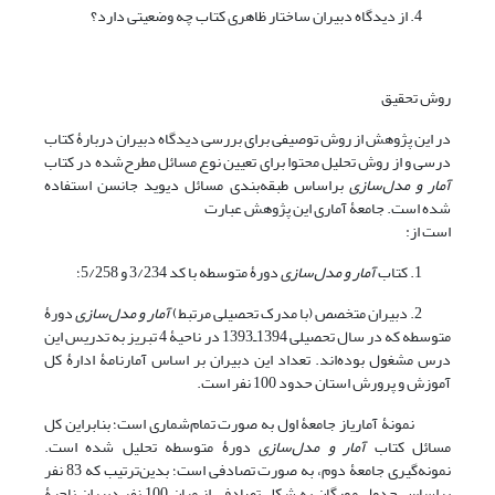
4. از دیدگاه دبیران ساختار ظاهری کتاب چه وضعیتی دارد؟
روش تحقیق
در این پژوهش از روش توصیفی برای بررسی دیدگاه دبیران دربارۀ کتاب
درسی و از روش تحلیل محتوا برای تعیین نوع مسائل مطرح‌شده در کتاب
آمار و مدل‌سازی
براساس طبقه‌بندی مسائل دیوید جانسن استفاده
شده است. جامعۀ آماری این پژوهش عبارت
است از:
1. کتاب
آمار و مدل‌سازی
دورۀ متوسطه با کد 3/234 و 5/258؛
2. دبیران متخصص (با مدرک تحصیلی مرتبط)
آمار و مدل‌سازی
دورۀ
متوسطه که در سال تحصیلی 1394ـ1393 در ناحیۀ 4 تبریز به تدریس این
درس مشغول بوده‌اند. تعداد این دبیران بر اساس آمارنامۀ ادارۀ کل
آموزش و پرورش استان حدود 100 نفر است.
نمونۀ آماریاز جامعۀ اول به صورت تمام‌شماری است؛ بنابراین کل
مسائل کتاب
آمار و مدل‌سازی
دورۀ متوسطه تحلیل شده است.
نمونه‌گیری جامعۀ دوم، به ‌صورت تصادفی است؛ بدین‌ترتیب که 83 نفر
براساس جدول مورگان به‌ شکل تصادفی از میان 100 نفر دبیران ناحیۀ