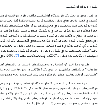
تکیه از دیدگاه آواشناسی
در فصل دوم، در بحث تکیه از دیدگاه آواشناسی، مؤلف با طرح سؤالات و فرضیه‌
شنیداریِ خود را با یافته‌های دیگران مقایسه کرده است؛ اما نکتة قابل بحث دربا
شده‌اند که تغییرات زیروبمی بر روی هجای تکیه‌بر در آن واقع می‌شود؛ اما تکیة و
حوزۀ عملکرد این دو ویژگی ساختاری با یکدیگر متفاوت است؛ تکیة واژگانی د
زیروبمی در سطح پاره‌گفتار عمل می‌کند و سبب برجستگی کاربردشناختی کلمه‌ای 
روی هجای تکیه‌برِ کلمه ایجاد می‌شود، لذا هم‌بسته‌های آکوستیکیِ تکیۀ واژگان
شدت انرژی، کاهش واکه‌ای و غیره مشخص نیست. به همین دلیل، در تحقیقات اخیر
بافت آهنگی، یعنی بافت دارای تکیة زیروبمی، در بافت فاقد تکیۀ زیروبمی و تقاب
اسپانیایی: ارتگا ـ لیبریا و دیگران، 2007؛ برای یونانی: کاستریکانی
[7]
، 2003؛ برای انگلیسی: کمپل و بکمن،
مطالعات آزمایشگاهی مشابهی را بر روی تکیة واژگانی در زبان فارسی انجام د
آواشناسی، آزمایش‌هایی را مطابق با رویکرد روش‌شناختی جدید انجام دهد و نتایج
در قسمت دیگری از بخش تکیه از دیدگاه آواشناسی، مؤلف در بررسی آراءِ 
فرکانس‌های سازه‌ای را به‌عنوان هم‌بسته‌های آکوستیکی تکیۀ واژگانی در زبا
ادامه با اشاره به مثال‌هایی از کشش جبرانی در زبان فارسی، کشش واکه را عا
سؤال‌برانگیز است. داده‌های تکیه‌ای در آزمایش‌های تولیدی و ادراکی شامل جفت
محور جانشینی و هم‌نشینی فراهم می‌کند. برای مثال، کلمة