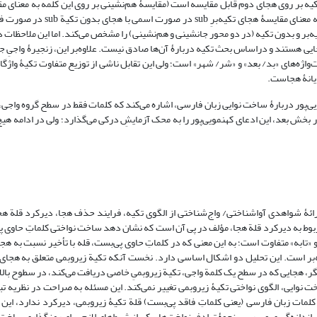
کیه بر روی هجای اول با کلمة sub'ject در مقام فعل با تکیه بر روی هجای دوم قابل مقایسه است (مقایسۀ هم‌نشینی بر روی این کلمه به
sub و ject به صورت جداگانه در صورت‌های اسمی و فعلی، و مقایسۀ جانشینی به 
‌بر و بدون تکیه (در دو محور جانشینی و هم‌نشینی) را مشخص می‌کند. اما این ملاحظات د
ی هستند و دراساس بحث تکیه دربارۀ آن‌ها صادق نیست. علاوه‌بر این، زنجیرۀ واجیِ جفت‌
ژه‌های «بد/ بعد» و «شر/ شهر» است؛ ولی این تقابل ناشی از توزیع متفاوت تکیۀ واژگا
ایانۀ هجاست.
 دومین (ص 77)، در توضیح آراءِ کهنمویی‌پور دربارۀ ساخت نوایی زبان فارسی، اشاره می‌کند که کلمات فقط در سطح گروه 
بخش بعد، این ادعای کهنمویی‌پور را به محک آزمایشِ درکی می‌گذارد؛ ولی در ادامه هیچ
رسی (ص 85ـ92)، مـؤلف تـلاش می‌کند با ارائۀ شواهدی آواشناختی/ واج‌شناختی از الگوی تکیه، فرایند حذف هجا، دیرکرد 
بوط به دیرکرد قلة هجا، مؤلف در پی آن است که نشان دهد ساخت نواختی کلماتِ حاوی پ
» و «تابه» متفاوت است؛ به این معنی که در کلماتِ حاوی پی‌بست، قله با تأخیر نسبت به هجا
ی‌بست، با تکیة پایانی، قلة H منطبق بر هجای تکیه‌بر است. این تحلیل دو اشکال اساسی دارد. نخست آنکه تکیة زیروبمی متعلق ب
یگر، هجایی که در سطح یک کلمة واجی، تکیة زیروبمیِ خاصی دریافت می‌کند، در سطوح بالا
ساخت نوایی، الگوی نواختی تکیۀ زیروبمی تغییر نمی‌کند. این مسئله به صراحت در نظریه 
ایانیِ کلمات زبان فارسی (یعنی کلماتِ فاقد پی‌بست) قلة تکیۀ زیروبمی، دیرکرد ندارد، ا
ی اندازه‌گیری و بررسی نحوۀ ترادف نواخت‌ها، یکی از شرط‌های لازم برای رمزگذاری ساخت 