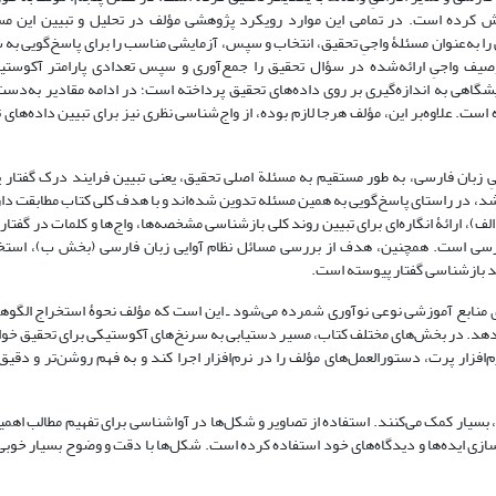
هش کرده است. در تمامی این موارد رویکرد پژوهشی مؤلف در تحلیل و تبیین این مس
ا به‌عنوان مسئلۀ واجیِ تحقیق، انتخاب و سپس، آزمایشی مناسب را برای پاسخ‌گویی به 
ف واجیِ ارائه‌شده در سؤال تحقیق را جمع‌آوری و سپس تعدادی پارامتر آکوستیکی
یشگاهی به اندازه‌گیری بر روی داده‌های تحقیق پرداخته است؛ در ادامه مقادیر به‌‌دست
است. علاوه‌بر این، مؤلف هرجا لازم بوده، از واج‌شناسی نظری نیز برای تبیین داده‌های
ِ زبان فارسی، به طور مستقیم به مسئلة اصلی تحقیق، یعنی تبیین فرایند درک گفتار
ه شد، در راستای پاسخ‌گویی به همین مسئله تدوین شده‌اند و با هدف کلی کتاب مطابقت دار
، ارائۀ انگاره‌ای برای تبیین روند کلی بازشناسی مشخصه‌ها، واج‌ها و کلمات در گفتار 
رسی است. همچنین، هدف از بررسی مسائل نظام آوایی زبان فارسی (بخش ب)، استخ
ند بازشناسی گفتار پیوسته است.
منابع آموزشی نوعی نوآوری شمرده می‌شود ـ این است که مؤلف نحوۀ استخراج الگوه
وزش می‌دهد. در بخش‌های مختلف کتاب، مسیر دستیابی به سرنخ‌های آکوستیکی برای تحقیق خو
‌افزار پرت، دستورالعمل‌های مؤلف را در نرم‌افزار اجرا کند و به فهم روشن‌تر و دقیق
ار کمک می‌کنند. استفاده از تصاویر و شکل‌ها در آواشناسی برای تفهیم مطالب اهمی
سازی ایده‌ها و دیدگاه‌های خود استفاده کرده است. شکل‌ها با دقت و وضوح بسیار خوبی 