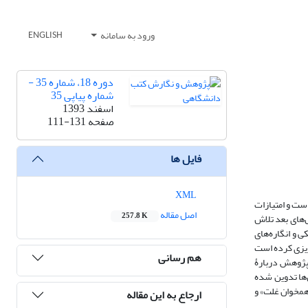
ورود به سامانه
ENGLISH
دوره 18، شماره 35 -
شماره پیاپی 35
اسفند 1393
صفحه
111-131
فایل ها
XML
ست و امتیازات
اصل مقاله
257.8 K
‌های بعد تلاش
 و انگاره‌های
ریزی کرده است
هم رسانی
 پژوهش دربارۀ
‌ها تدوین شده
«همخوان غلت» و
ارجاع به این مقاله