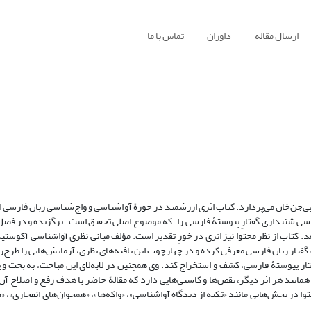
ارسال مقاله
داوران
تماس با ما
بی‌جن‌خان می‌پردازد. کتاب اثری ارزشمند در حوزۀ آواشناسی و واج‌شناسی زبان فارسی ا
سی شنیداری گفتارِ پیوستۀ فارسی را ـ که موضوع اصلی تحقیق است ـ برگزیده و در فصل
اب از نظر محتوا نیز اثری در خورِ تقدیر است. مؤلف مبانی نظری آواشناسی آکوستیکی
فتار زبان فارسی معرفی کرده و در چهارچوب این یافته‌های نظری، آزمایش‌هایی را طرح‌
تار پیوستۀ فارسی، کشف و استخراج کند. وی همچنین در لابه‌لای این مباحث، به بحث و
همانند هر اثر دیگر، نقص‌ها و کاستی‌هایی دارد که مقالۀ حاضر با هدف رفع و اصلاح آن
توا در بخش‌هایی مانند «تکیه از دیدگاه آواشناسی»، «واکه‌ها»، «همخوان‌های انفجاری»، 