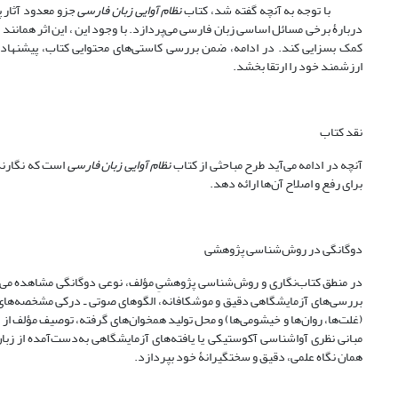
با توجه به آنچه گفته شد، کتاب
نظام آوایی زبان فارسی
جزو معدود آثار 
دربارۀ برخی مسائل اساسی زبان فارسی می‌پردازد. با وجود این ، این اثر همانند ه
کمک بسزایی کند. در ادامه، ضمن بررسی کاستی‌های محتوایی کتاب، پیشنهاداتی
ارزشمند خود را ارتقا بخشد.
نقد کتاب
آنچه در ادامه می‌آید طرح مباحثی از کتاب
نظام آوایی زبان فارسی
است که نگارند
برای رفع و اصلاح آن‌ها ارائه دهد.
دوگانگی در روش‌شناسی پژوهشی
در منطق کتاب‌نگاری و روش‌شناسی پژوهشیِ مؤلف، نوعی دوگانگی مشاهده می‌شود.
بررسی‌های آزمایشگاهی دقیق و موشکافانه، الگوهای صوتی ـ درکی مشخصه‌های م
(غلت‌ها، روان‌ها و خیشومی‌ها) و محل تولید همخوان‌های گرفته، توصیف مؤلف از 
مبانی نظری آواشناسی آکوستیکی یا یافته‌های آزمایشگاهی به‌دست‌آمده از زب
همان نگاه علمی، دقیق و سختگیرانۀ خود بپردازد.