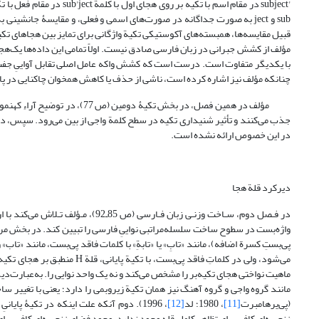
'subject در مقام اسم با ت
قبیل مقایسه‌ها، همبسته‌های آکوستیکی تکیة واژگانی برای تمایز بین هجاهای تکیه
مؤلف از کشش جبرانی در زبان فارسی صادق نیست. اولاً تمامی این داده‌ها یک‌هجای
با یکدیگر متفاوت است. درست است که کشش واکه عامل اصلی تقابل آواییِ جفت‌وا
چنانکه مؤلف نیز اشاره کرده است، ناشی از حذف یا کاهش همخوان چاکنایی در پ
مؤلف در همین فصل، در بخش تکیۀ
جذب می‌کنند و تأثیر شنیداری تکیه در سطح کلمة واجی از بین می‌رود. سپس، در 
در این خصوص ارائه نشده است.
دیرکرد قلة هجا
در فـصل دوم، سـاخت وزنـی زبان فـا
واژه‌بست در سطوح ساخت سلسله‌مراتبی نواییِ فارسی را تبیین کند. در بخش مر
پی‌بستِ کسرة اضافه)، مانند «تابِ» یا «تابةِ» با کلمات فاقد پی‌بست، مانند «تاب
می‌شود، ولی در کلماتِ فاقد پ
ماهیت نواختی هجای تکیه‌بر را مشخص می‌کند و نه یک واحد نوایی را. به‌عبارت‌د
مانند گروه واجی و گروه آهنگ نیز همان تکیة زیروبمی را دارد؛ یعنی با تغییر 
(پی‌یرهامبرت
[11]
، 1980؛ لد
[12]
، 1996). دوم آنکه علت اینکه در تکیۀ پ
زنجیره‌ای کافی برای تظاهر کامل قله وجود ندارد. وجود فضای زنجیره‌ای کافی برا