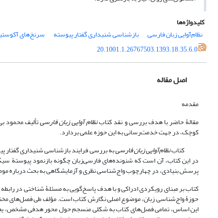
کلیدواژه‌ها
نظام‌آوایی زبان فارسی
بازشناسی شنیداری گفتار پیوسته
سرنخ‌های آکوستی
20.1001.1.26767503.1393.18.35.6.0
اصل مقاله
مقدمه
مقالۀ حاضر با هدف بررسی و نقد کتاب
نظام آوایی زبان فارسی
تألیف محمود بی
کوچک، در جهت خدمت‌رسانی به این حوزه علمی بردارد.
کتاب
نظام‌آوایی زبان فارسی
به بررسی فرایند بازشناسی شنیداری گفتار پیو
در این کتاب، آن است که شنونده‌های فارسی‌زبان چگونه بازنمود پیوستة سیگنال 
پرسش بنیادی، در چهارچوب واج‌شناسی نظری و آزمایشگاهی به بحث درباره مو
کتاب بر مبنای رویکردی ادراکی و با هدف پاسخ‌گویی به مسئلۀ شناختی در رابطه
حوزۀ واج‌شناسی زبان، موضوع اصلی نگارش کتاب است. مؤلف طی فصل‌های مختلف،
این اساس، تمامی فصل‌های کتاب به شکلی منسجم حول محور هدفی مشخص، یعنی ب