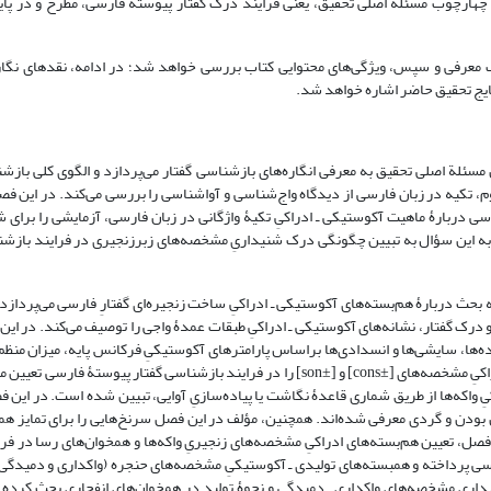
هارچوب مسئلۀ اصلی تحقیق، یعنی فرایند درک گفتار پیوستة فارسی، مطرح و در پایا
 و سپس، ویژگی‌های محتوایی کتاب بررسی خواهد شد؛ در ادامه، نقدهای نگارن
نتایج تحقیق حاضر اشاره خواهد شد.
لة اصلی تحقیق به معرفی انگاره‌های بازشناسی گفتار می‌پردازد و الگوی کلی بازش
وم، تکیه در زبان فارسی از دیدگاه واج‌شناسی و آواشناسی را بررسی می‌کند. در این 
 دربارۀ ماهیت آکوستیکی ـ ادراکیِ تکیۀ واژگانی در زبان فارسی، آزمایشی را برای 
 به این سؤال به تبیین چگونگی درک شنیداریِ مشخصه‌های زبرزنجیری در فرایند بازش
ربارۀ هم‌بسته‌های آکوستیکی ـ ادراکیِ ساخت زنجیره‌ای گفتارِ فارسی می‌پردازد.
د و درک گفتار، نشانه‌های آکوستیکی ـ ادراکیِ طبقات عمدۀ واجی را توصیف می‌کند. در ای
ده‌ها، سایشی‌ها و انسدادی‌ها براساس پارامترهای آکوستیکیِ فرکانس پایه، میزان منظ
حنجره، صافی فرکانسی و ناپیوستگی می‌پردازد و از این رهگذر، هم‌بسته‌های ادراکیِ مشخصه‌های [±cons] و [±son] را در فرایند بازشناسی گفت
ِ واکه‌ها از طریق شماری قاعدۀ نگاشت یا پیاده‌سازیِ آوایی، تبیین شده است. در این ف
ن بودن و گردی معرفی شده‌اند. همچنین، مؤلف در این فصل سرنخ‌هایی را برای تمایز هم
صل، تعیین هم‌بسته‌های ادراکیِ مشخصه‌های زنجیریِ واکه‌ها و همخوان‌های رسا در فر
ی پرداخته و همبسته‌های تولیدی ـ آکوستیکیِ مشخصه‌های حنجره (واکداری و دمیدگی)
داریِ مشخصه‌های واکداری ـ دمیدگی و نحوۀ تولید در همخوان‌های انفجاری بحث کرد