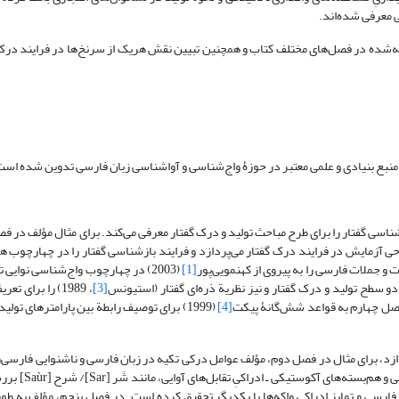
 معرفی شده‌اند.
ئه‌شده در فصل‌های مختلف کتاب و همچنین تبیین نقش هریک از سرنخ‌ها در فرایند درک
 یک منبع بنیادی و علمی معتبر در حوزۀ واج‌شناسی و آواشناسی زبان فارسی تدوین شده است
اسی گفتار را برای طرح مباحث تولید و درک گفتار معرفی می‌کند. برای مثال مؤلف در فص
آزمایش در فرایند درک گفتار می‌پردازد و فرایند بازشناسی گفتار را در چهارچوب هر ان
 و جملات فارسی را به پیروی از کهنمویی‌پور
[1]
(2003) در چهارچوب واج‌شناسی نوایی
[3]
، 1989) را برای 
فصل چهارم به قواعد شش‌گانۀ پیکت
[4]
(1999) برای توصیف رابطة بین پارامترهای تول
زد، برای مثال در فصل دوم، مؤلف عوامل درکی تکیه در زبان فارسی و ناشنوایی فارسی‌ز
این عوامل را بررسی می‌کند. در فصل چهارم، م
ارسی و تمایز ادراکیِ واکه‌ها با یکدیگر تحقیق کرده است. در فصل پنجم، مؤلف به طو