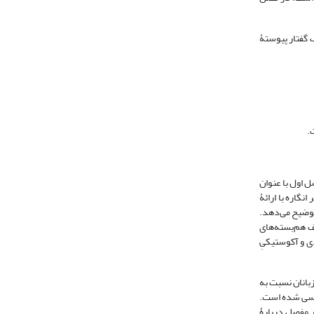
 گفتار پیوستۀ
.
ل اول با عنوان
گاره با ارائۀ
 توضیح می‌دهد.
تعریف هم‌بسته‌های
یدی و آکوستیکیِ
بانان نسبت به
سئلۀ کشش جبرانی در زبان فارسی و هم‌بسته‌های آکوستیکی ـ ادراکیِ تقابل‌های آوایی، مانند شَر [Sar]/ شرح [Saùr] بررسی شده است.
ر مفصل دربارۀ