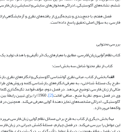
ششم، نشانه‌های آکوستیکی ـ ادراکیِ همخوان‌های سایشی و انسایشیِ زبان فارسی
فصل هفتم، با جمع‌بندی و نتیجه‌گیری از یافته‌های نظری و آزمایشگاهیِ ارا
فارسی، به سؤال اصلی تحقیق پاسخ داده است.
بررسی محتوایی
کتاب
نظام آوایی زبان فارسی
، مطابق با معیارهای یک اثر تألیفی و با هدف تولید
کتاب از نظر محتوا شامل سه بخش است:
الف)
بخشی از کتاب، مبانی نظری آواشناسی آکوستیکی و انگاره‌های نظری بازشن
«طرح یک مسئلۀ شناختی»، به معرفی انگاره‌های بازشناسی کلمه و روش‌های طراحی 
مثالی از زبان فارسی توضیح می‌دهد. در فصل دوم، مؤلف قواعد تکیه‌گذاریِ کلمات
وی در فصل سوم، نظریة منبع ـ‌ صافی (فانت
[2]
، 1960) را برای تبیین رابطۀ بین دو سطح تولید و درک گفتار و نیز نظریة ذره‌ای گفتار (استیونس
آکوستیکی ـ ادراکیِ مشخصه‌های تمایزدهندۀ آوایی معرفی می‌کند. همچنین در 
واکه‌ها می‌پردازد.
ب)
بخش دیگری از کتاب به طرح برخی مسائل نظام آواییِ زبان فارسی می‌پردا
در این فصل، مؤلف همچنین دربارۀ عوامل تأثیرگذار بر درک شنیداری واکه‌های ف