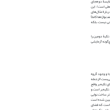
 معنای مقایسۀ دو هجای
معنای مقایسۀ هجای تکیه‌برِ sub در صورت اسمی با هجای بدون تکیة sub در صورت فعلی است). این
ربارة مثال‌های
واژه‌ها کاملاً
نی نیست، بلکه
واجی، تکیۀ دومین را
‌گونه آزمایشی
قلة هجا و وجود گروه
ی‌بست (ازجمله
ی تکیه‌بر واقع
ه هجای تکیه‌بر است و
ترِ ساخت نوایی
تبیین شده است
ین است که فضای
واجیِ تکیه‌های