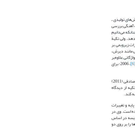
‌های تولیدی ـ
فت آهنگی بررسی
نانکه می‌دانیم
دهد، ولی تکیة
ات زیروبمی بر
یی مانند دیرش،
گانی علاوه‌بر
[
، 2006؛ برای
طی دو دهۀ اخیر، آواشناسان داده‌های تکیه‌ای را بیشتر در بافت‌های آهنگیِ مختلف بررسی و یافته‌های مربوط به تکیة واژگانی را از تکیة زیروبمی مجزا کرده‌اند. صادقی (2011)
کیه از دیدگاه
ه کند.
 پایه و تغییرات
ده است. وی در
قایسه در اساس
 را بر روی دو