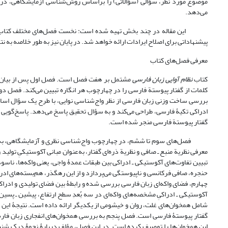
موضوع مورد نظر، سؤالی (سؤالاتی) را براساس روش‌شناسی آزمایشگاهی، در چ
می‌دهد.
این مقاله در چند بخش تهیه شده است: نخست فصل‌های مختلف کتاب معرفی
پیشنهاداتی برای اصلاح ایرادات ارائه خواهد شد. در پایان نیز به طور خلاصه به 
معرفی فصل‌های کتاب
کتاب
نظام آوایی زبان فارسی
مشتمل بر هفت فصل است. فصل اول پس از بیان مسئ
کلمات از گفتار پیوستة فارسی را در چهارچوب هر انگاره تبیین می‌کند. فصل د
بررسی ساخت وزنی زبان فارسی از نظر واج‌شناسی نوایی، با طرح یک سؤال اساسی
ادراکی تکیۀ فارسی، طراحی می‌کند و به سؤال تحقیق پاسخ می‌دهد. پاسخ‌گویی
گفتار پیوستة فارسی منجر شده است.
فصل‌های سوم تا ششم، در چهارچوب واج‌شناسی نظری و آزمایشگاهی، به بحث د
معرفی نظریة منبع ـ صافی و نظریة ذره‌ای گفتار، به‌عنوان مبانی آکوستیکیِ تولی
تبیین تفاوت‌های آکوستیکی ـ ادراکی بین طبقات عمدۀ واجی، یعنی واکه‌ها، ناسو
چهارم، فضای واکه‌ای زبان فارسی بررسی شده و رابطۀ بین فضای تولیدی و ادراکی
آکوستیکی ـ ادراکیِ مشخصه‌های واکه‌ای در سه بُعدِ سطح ارتفاع، پیشین ـ پسی
شامل همخوان‌های غلت، روان و خیشومی از یکدیگر ارائه داده است. نتیجۀ این ف
گفتار پیوستۀ فارسی است. فصل پنجم به بررسی همخوان‌های انفجاری زبان فارس
این همخوان‌ها را توصیف کرده است. در این فصل، مؤلف دربارۀ نحوۀ درک شنی