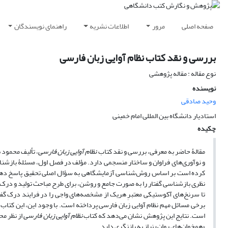
صفحه اصلی
مرور
اطلاعات نشریه
راهنمای نویسندگان
بررسی و نقد کتاب نظام آوایی زبان فارسی
نوع مقاله : مقاله پژوهشی
نویسنده
وحید صادقی
استادیار دانشگاه بین المللی امام خمینی
چکیده
مقالۀ حاضر به معرفی، بررسی و نقد کتاب
نظام آوایی زبان فارسی
، تألیف محمود 
و نوآوری‌های فراوان و ساختار منسجمی دارد. مؤلف در فصل اول، مسئلۀ بازشنا
کرده است بر اساس روش‌شناسی آزمایشگاهی به سؤال اصلی تحقیق پاسخ دهد. کت
نظری بازشناسی گفتار را به صورت جامع و روشن، برای طرح مباحث تولید و درک گ
تا سرنخ‌های آکوستیکی معتبرِ هریک از مشخصه‌های واجی را در فرایند درک گف
برخی مسائل مهم نظام آوایی زبان فارسی پرداخته است. با وجود این، این کتاب 
است. نتایج این پژوهش نشان می‌دهد که کتاب
نظام آوایی زبان فارسی
از نظر مح
«همخوان‌های روان» نیاز به بازنگری دارد.