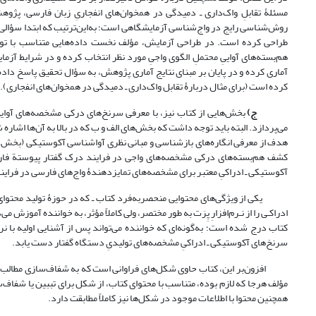
مسئلۀ تقابلِ واک‌داری ـ دمیدگی در همخوان‌های انفجاریِ زبان فارسی، پژو
روش‌شناسی رایج در واج‌شناسی آزمایشگاهی است؛ به‌این‌ترتیب که ابتدا سؤالی ر
طراحی کرده است. در طراحی آزمایش، مؤلف نخست داده‌هایی متناسب با توصی
هم‌بسته‌های آواییِ محتملِ الگوی واجیِ مورد نظر انتخاب کرده و در شرایط آزما
آماری کرده و در پایان بر مبنای نتایج آماری پژوهش، به سؤال تحقیق پاسخ داده 
کرده است (برای مثال دربارۀ تقابل واک‌داری ـ دمیدگی در همخوان‌های انفجاری).
ج)
بخش‌هایی از کتاب نیز، با معرفی سرنخ‌های درکی مشخصه‌های آوایی
می‌پردازد. البته باید توجه داشت که بخش‌های الف و ب که در بالا به آن‌ها اشار
هدف از معرفی انگاره‌های بازشناسی و مبانی نظری آواشناسی آکوستیکی (بخش الف)
کشف هم‌بسته‌های درکی مشخصه‌های واجی در فرایند درک گفتار پیوستة فا
آکوستیکی ـ ادراکیِ معتبر برای مشخصه‌های تمایزدهندۀ واج‌های فارسی در فرای
یکی از ویژگی‌های محتوایی منحصر‌به‌فرد کتاب ـ که در حوزۀ تولید محتوای 
ادراکـی را از نـرم‌افزارِ پِرَت به طور مختصر، ولی کاملاً مؤثر، به خواننده آم
کتاب درج شده است؛ به‌گونه‌ای که خواننده می‌تواند پس از آشنایی اولیه با نرم
سرنخ‌های آکوستیکی ـ ادراکیِ مشخصه‌های تولیدیِ دستگاه گفتار دست یابد.
افزون‌بر این، کتاب حاوی شکل‌های فراوانی است که به شفاف‌سازی مطالب، بسی
مؤلف هرجا که لازم بوده، متناسب با محتوای کتاب، از شکل برای تببین یا شفاف‌
همچنین محتوا با اطلاعات موجود در شکل‌ها نیز کاملاً مطابقت دارد.