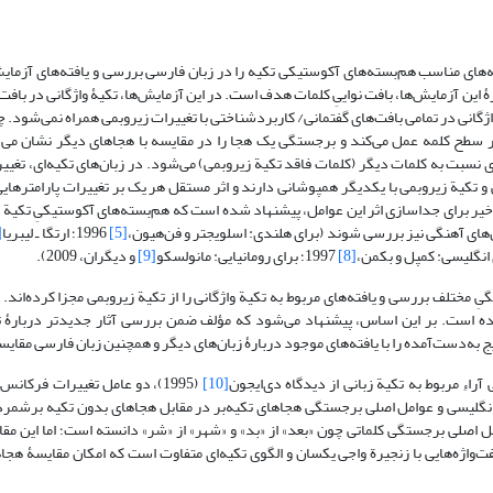
های مناسب هم‌بسته‌های آکوستیکی تکیه را در زبان فارسی بررسی و یافته‌های آزمایش
رۀ این آزمایش‌ها، بافت نواییِ کلمات هدف است. در این آزمایش‌ها، تکیۀ واژگانی در با
اژگانی در تمامی بافت‌های گفتمانی/ کاربردشناختی با تغییرات زیروبمی همراه نمی‌شود. چ
ر سطح کلمه عمل می‌کند و برجستگی یک هجا را در مقایسه با هجاهای دیگر نشان می‌
نسبت به کلمات دیگر (کلمات فاقد تکیة زیروبمی) می‌شود. در زبان‌های تکیه‌ای، تغییر
ی و تکیة زیروبمی با یکدیگر همپوشانی دارند و اثر مستقل هر یک بر تغییرات پارامترها
 برای جداسازی اثر این عوامل، پیشنهاد شده است که هم‌بسته‌های آکوستیکیِ تکیة واژ
ل‌های آهنگی نیز بررسی شوند (برای هلندی: اسلویجتر و فن‌هیون،
[5]
1996؛ ارتگا ـ لیبریا
6]
[8]
1997؛ برای رومانیایی: مانولسکو
[9]
و دیگران، 2009).
اده است. بر این اساس، پیشنهاد می‌شود که مؤلف ضمن بررسی آثار جدیدتر دربارۀ ت
 به‌دست‌آمده را با یافته‌های موجود دربارۀ زبان‌های دیگر و همچنین زبان فارسی مقایس
مربوط به تکیة زبانی از دیدگاه دی‌ایجون
[10]
(1995)، دو عامل تغییرات فرکانس
ن انگلیسی و عوامل اصلی برجستگی هجاهای تکیه‌بر در مقابل هجاهای بدون تکیه برشمر
مل اصلی برجستگی کلماتی چون «بعد» از «بد» و «شهر» از «شر» دانسته است؛ اما این م
‌واژه‌هایی با زنجیرة واجی یکسان و الگوی تکیه‌ای متفاوت است که امکان مقایسۀ هجاها