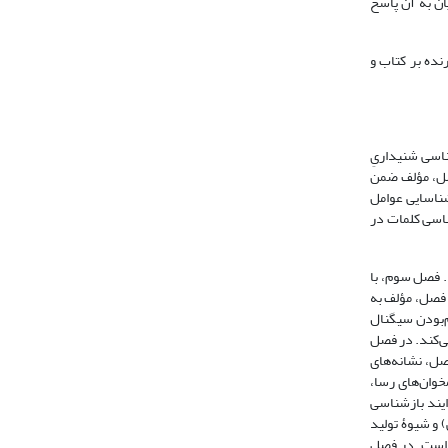
ن به آن پاسخ
ده بر کتاب و
ناسی شنیداریِ
فصل، مؤلف ضمن
شناسایی عوامل
ناسی کلمات در
 فصل سوم، با
ن فصل، مؤلف به
م‌بودن سیگنال
ار پیوستۀ فارسی تعیین می‌کند. در فصل
صل، نشانه‌های
خوان‌های رسا،
ایند بازشناسی
 و شیوۀ تولید
ه است. در فصل