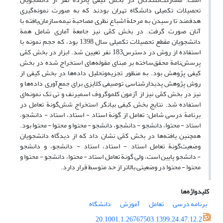
تحصیلات تکمیلی دانشگاه تهران بودند که به صورت نمونه‌گیری
هدفمند تا رسیدن به مرحلة اشباع نظری مصاحبة نیمه‌سازمان‌یافته با
آنان صورت گرفت. در بخش کمّی نیز جامعة آماری شامل همة
دانشجویان مقطع تحصیلات تکمیلی سال 1398 بود، که حجم نمونه با
استفاده از روش در دسترس183 نفر تعیین شد. ابزار در بخش کمّی
پرسش‌نامة محقق‌ساخته بر مبنای مقوله‌های استخراج شده در بخش
کیفی پژوهش بود. به منظور تجزیه‌وتحلیل داده‌ها در بخش کیفی از
روش پژوهش پدیدارشناسی توصیفی کلایزی برای جمع‌آوری داده‌ها و
نیز در بخش کمّی نیز از آزمون کلموگروف اسمیرنف و تی تک نمونه‌ای
استفاده شد. نتایج بخش کیفی بیانگر استخراج شش‌گونة تعامل در
برنامة درسی شامل: تعامل از گونة استاد - استاد، استاد - دانشجو،
استاد - محتوا، دانشجو - دانشجو، دانشجو - محتوا و محتوا - محتوا بود.
همچنین یافته‌ها در بخش کمّی نشان داد که از دیدگاه دانشجویان
وضعیت‌گونة تعامل استاد - استاد، استاد - دانشجو، و دانشجو
- دانشجو پایین است، ولی گونة تعامل استاد - محتوا، دانشجو - محتوا و
محتوا - محتوا در وضعیتی بالاتر از حد متوسط قرار دارد.
کلیدواژه‌ها
برنامه درسی
تعامل
آموزش
دانشگاه
20.1001.1.26767503.1399.24.47.12.2