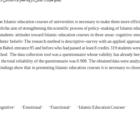
e Islamic education courses of universities is necessary to make them more effici
h the aim of strengthening the scientific process of policy-making of Islamic edu
 students 'attitudes toward Islamic education courses in three areas: cognitive, e
dents' beliefs? The research method is descriptive-survey with an applied approa
 Babol, entrance 95 and before, who had passed at least 8 credits, 319 students we
od. The data collection tool was a questionnaire whose validity has already been
n the total reliability of the questionnaire was 0.908. The obtained data were analy
indings show that in presenting Islamic education courses, it is necessary to choo
ognitive"
"Emotional"
"Functional"
"Islamic Education Courses"