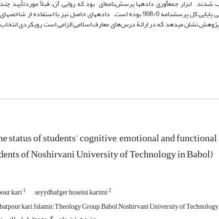
تخاب شدند. ابزار جمع‏آوری داده‏ها پرسش‌نامه‌ای بود که روایی آن، قبلاً موردتأیید چند
صاحب‏نظر در این زمینه قرار گرفته است. مقدار ضریب آلفای کرونباخ در بررسی پایایی کل پرسش‏نامه 908/0 بوده است. داده‏های حاصل نیز با
ی.اس.اس. نسخۀ 24 تحلیل شدند. یافته‏های پژوهش نشان می‏دهد که در ارائۀ درس‌های معارف اسلامی الزامی است رویکردی 
he status of students' cognitive, emotional and functiona
udents of Noshirvani University of Technology in Babol)
1
2
our kari
seyydbafger hoseini karimi
tpour kari, Islamic Theology Group, Babol Noshirvani University of Technology
عضو هیئت علمی گروه معارف اسلامی دا