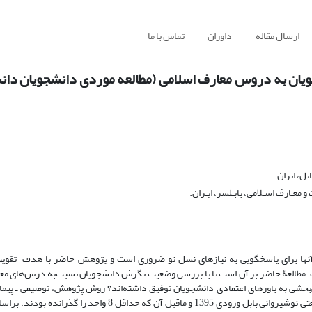
ارسال مقاله
داوران
تماس با ما
ان به دروس معارف اسلامی (مطالعه موردی دانشجویان دان
بل، ایران
معـارف اسـلامی، بابـلسر، ایـران.
آن‏ها برای پاسخ‏گویی به نیازهای نسل نو ضروری است و پژوهش حاضر با هدف تقویت
. مطالعۀ حاضر بر آن است تا با بررسی وضعیت نگرش دانشجویان نسبت‌به درس‌های مع
خشی به باورهای اعتقادی دانشجویان توفیق داشته‌اند؟ روش پژوهش، توصیفی ـ پیما
کاربردی است. بنابراین از میان تمام دانشجویان مقطع کارشناسی دانشگاه صنعتی نوشیروانی بابل ورودی 1395 و ماقبل 