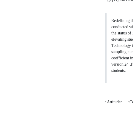
Redefining th
conducted wit
the status of
elevating stu
Technology in
sampling meth
coefficient i
version 24 .F
students.
"Attitude"
"C