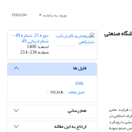
ورود به سامانه
ENGLISH
شگاه صنعتی
دوره 25، شماره 49 -
شماره پیاپی 49
اسفند 1400
صفحه
214-236
فایل ها
XML
اصل مقاله
752.21 K
 فرایند علمی
هم رسانی
ارف اسلامی در
یشی با رویکرد
ارجاع به این مقاله
آن که حداقل 8 واحد را گذرانده بودند، براساس حجم نمونۀ