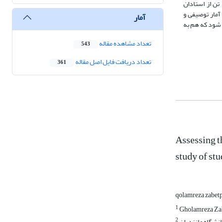
 تن از استادان
 استفاده از شاخص‏های آمار توصیفی و
آمار
انتخاب شود که هم به
تعداد مشاهده مقاله
543
تعداد دریافت فایل اصل مقاله
361
Assessing t
study of st
qolamreza zabetp
1
Gholamreza Zaba
2
نشگاه مازندران