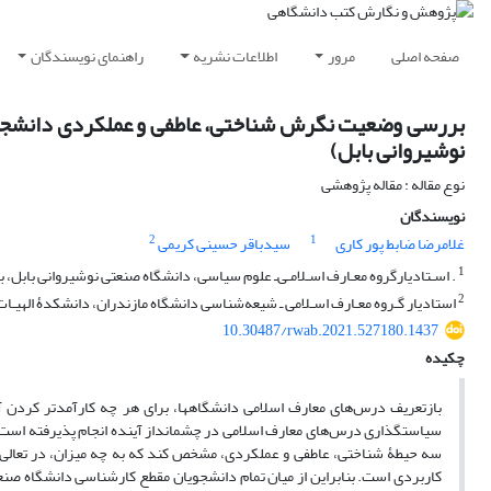
صفحه اصلی
مرور
اطلاعات نشریه
راهنمای نویسندگان
بررسی وضعیت نگرش شناختی، عاطفی و عملکردی دانشجوی
نوشیروانی بابل)
نوع مقاله : مقاله پژوهشی
نویسندگان
2
1
غلامرضا ضابط پور کاری
سیدباقر حسینی کریمی
1
. اسـتادیارگروه معـارف اسـلامـی‌ـ علوم سیاسی، دانشگاه صنعتی نوشیروانی بابل، با
2
استادیار گـروه معـارف اسـلامی ـ شیعه‌شناسی دانشگاه مازندران، دانشکدۀ الهیـات و 
10.30487/rwab.2021.527180.1437
چکیده
بازتعریف درس‌های معارف اسلامی دانشگاه‏ها، برای هر چه کارآمدتر کردن 
سیاست‏گذاری درس‌های معارف اسلامی در چشم‏انداز آینده انجام پذیرفته است
سه حیطۀ شناختی، عاطفی و عملکردی، مشخص کند که به چه میزان، در تعالی‌ب