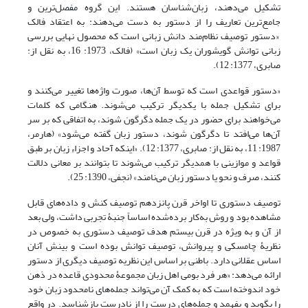
تشکیل می‌دهند، زبان‌شناسان هستند. این گروه مفصل‌ترین و
جامع‌ترین تعاریف را از دستور به دست می‌دهند: به اعتقاد فالک
«دستور توصیف نظام‌مند دانش زبانی است که محصول نهایی بررسی
زبانی توانش گویشوران یک زبان است» (فالک، 1973: 16، به نقل از:
صابری، 1377: 12).
«دستور قواعدی است که توسط آن‌ها، صورت واژه‌ها تغییر می‌کنند و
برای تشکیل جمله با یکدیگر ترکیب می‌شوند. هنگامی که کلمات
می‌خواهند برای حضور در یک جمله دگرگون شوند، به اتفاقی که بر سر
آن‌ها می‌افتد تا دگرگون شوند، دستور زبان گفته می‌شود» (هارمر،
1987: 11، به نقل از: صابری، 1377: 12). «اینکه آحاد و اجزاءِ زبان بر طبق
قواعد و موازینی با همدیگر ترکیب می‌شوند تا بتوانند بر معانی دلالت
کنند، صرف و نحو یا دستور زبان می‌نامند» (نجفی، 1390: 25).
توصیف دستوری تا اواخر قرن پانزدهم توصیف کنش و داده‌های قابل
مشاهده بود و روش به‌کار برده‌شده اساساً جنبۀ تجربی داشت، ولی بعد
از آن و به ویژه در قرن بیستم هدف توصیف دستوری به خصوص در
نظریۀ چامسکی و پیروانش، توصیف توانش بوده است و بینش آنان
اساس عقلانی دارد. باطنی بر اساس این نظریه توصیف دیگری از دستور
ارائه می‌دهد: «هر فرد بومی اهل زبان مجموعۀ محدودی قاعده در ذهن
خود اندوخته است که به کمک آن می‌تواند جمله‌های نامحدود زبان خود
را بگوید و بفهمد و جمله‌های درست را از نادرست بازشناسد. در واقع