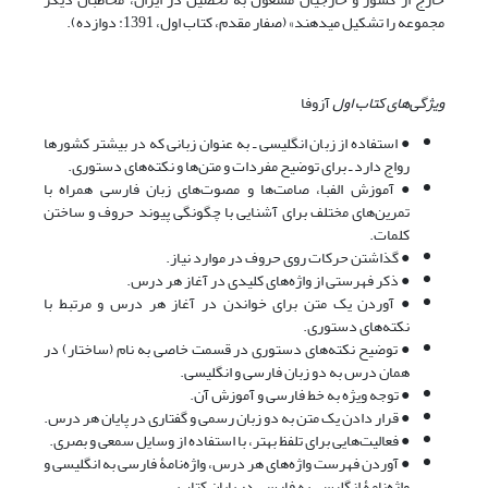
مجموعه را تشکیل می­دهند» (صفار مقدم، کتاب اول، 1391: دوازده).
ویژگی‌های کتاب اول
آزوفا
● استفاده از زبان انگلیسی ـ به عنوان زبانی که در بیشتر کشورها
رواج دارد ـ برای توضیح مفردات و متن‌ها و نکته‌های دستوری.
● آموزش الفبا، صامت‌ها و مصوت‌های زبان فارسی همراه با
تمرین‌های مختلف برای آشنایی با چگونگی پیوند حروف و ساختن
کلمات.
● گذاشتن حرکات روی حروف در موارد نیاز.
● ذکر فهرستی از واژه‌های کلیدی در آغاز هر درس.
● آوردن یک متن برای خواندن در آغاز هر درس و مرتبط با
نکته‌های دستوری.
● توضیح نکته‌های دستوری در قسمت خاصی به نام (ساختار) در
همان درس به دو زبان فارسی و انگلیسی.
● توجه ویژه به خط فارسی و آموزش آن.
● قرار دادن یک متن به دو زبان رسمی و گفتاری در پایان هر درس.
● فعالیت‌هایی برای تلفظ بهتر، با استفاده از وسایل سمعی و بصری.
● آوردن فهرست واژه‌های هر درس، واژه‌نامۀ فارسی به انگلیسی و
واژه‌نامۀ انگلیسی به فارسی در پایان کتاب.