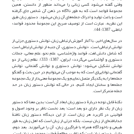
وقتی گفته می‌شود کسی زبانی را می‌داند منظور از دانستن، همین
مجموعۀ قواعد است که به طور ناآگاه در ذهن آن شخص جای گرفته
است و باعث تولید و ادراک جمله‌های آن زبان می‌شود. دستور زبان طبق
این نظریه، عبارت است از توصیف صریح این مجموعۀ محدود قواعد»
(باطنی، 1387: 44).
در سال‌های اخیر، با آغاز آموزش ارتباطی زبان، توانش دستوری جزئی از
توانش ارتباطی است. «توانش دستوری، آن جنبه از توانش ارتباطی است
که شامل دانش لغت، قواعد واژه‌شناسی، علم نحو، علم معانی، جملات
دستوری و آواشناسی می‌گردد» (براون، 1387: 333). نظام زبانی از دو
توانش تشکیل می‌شود: توانش دستوری و توانش گفتمانی. توانش
گفتمانی توانایی‌ای است که به موجب آن می‌توانیم در حین بحث و گفتگو
جمله‌ها را به یکدیگر متصل نماییم و یک مجموعۀ معنی‌دار از یک مجموعه
جمله‌ها و سخنان ایجاد کنیم، در حالی که توانش دستور زبان در حد
جمله متمرکز است.
نکتة قابل توجه دربارۀ دستور زبان ابعاد آن است؛ بدین معنا که دستور
زبان از یک نظر دارای دو بعد است: بعد نخست ناظر بر وجود اصول و
قوانینی در کاربرد هر زبان است. از این دیدگاه دستور زبان تافتۀ
جدابافته‌ای از زبان نیست، بلکه جزئی از زبان است که اهل زبان به طور
طبیعی و ناخودآگاه همراه با فراگیری زبان، آن را می‌آموزند. بعد دوم،
دانش دستور زبان است که ناظر بر مطالعۀ قوانین موجود در زبان است.