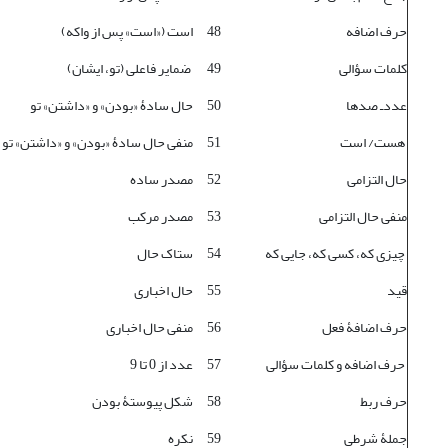
حرف اضافه
48
است («است» پس از واکه)
کلمات سؤالی
49
ضمایر فاعلی (تو، ایشان)
عدد‌ـ‌ صدها
50
حال سادۀ «بودن» و «داشتن» تو
هست/ است
51
منفی حال سادۀ «بودن» و «داشتن» تو
حال التزامی
52
مصدر ساده
منفی حال التزامی
53
مصدر مرکب
چیزی که، کسی که، جایی که
54
ستاک حال
قید
55
حال اخباری
حرف اضافۀ فعل
56
منفی حال اخباری
حرف اضافه و کلمات سؤالی
57
عدد از 0 تا 9
حرف ربط
58
شکل پیوستۀ بودن
جملۀ شرطی
59
نکره