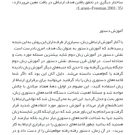
ساختار دیگری در تحقق یافتن هدف ارتباطی در بافت معین می‌پردازد»
(Larsen-Freeman, 2001: 35).
آموزش دستور
با آغاز آموزش ارتباطی زبان، بسیاری از طرف‌داران این روش به این نتیجه
رسیده‌اند که آموزش دستور به عنوان یک هدف، امری نادرست است.
نقش دستور در آموزش زبان دوم شاید بیشترین مسئله‌ مورد بحث و
مجادله است. در اوایل قرن بیستم، ‌نقش دستور در آموزش زبان‌ دوم
جایگاه بنیادین گرفته بود‌ تا حدی که جنبه‌های دیگر آموزش زبان نادیده
گرفته یا کم‌اهمیت دانسته می‌شد. دلیل آنان این بود که «اگر شما
قاعده‌های دستوری زبان را یاد گرفتید می‌توانید برای برقراری ارتباط از
زبان استفاده کنید». این مفهوم در اوایل دهۀ هفتاد میلادی با چالش
مواجه شد و مسئلۀ اهمیت شناخت دستگاه قاعده‌های دستوری زبان،
محور بحث و جدل گردید. این امر به محرکی بدل شد که توانایی ارتباط را
تحت‌الشعاع قرار می‌داد و آموزش دستور مورد انتقادهای شدید قرار
گرفت و سرانجام به این باور منجر شد که «برای اینکه کاربر شایسته زبان
باشید تنها به شناخت قاعده‌های دستوری نیاز ندارید بلکه نیازمند آن
هستید که بدانید چطور قاعده‌های دستوری را در برقراری ارتباط به کار
ببرید». در آن زمان، دستور رفته رفته موقعیتش را از دست داد ‌و در