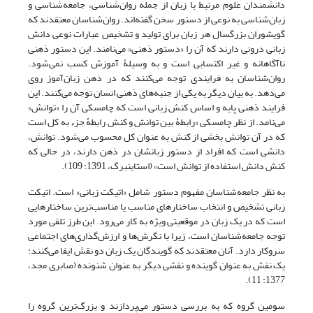
دانشمندان علوم مرتبط با زبان از جمله روان‌شناسی، جامعه‌شناسی و
زبان‌شناسی به نوعی از دستور سخن گفته‌اند. روان‌شناسان معتقدند که
گویشوران بزرگسال هر زبان برای تولید و تشخیص عبارات نوعی دانش
زبانی درونی دارند که آن را «دستور ذهنی» می‌نامند. این دستور ذهنی
ناآگاهانه و غیر اکتسابی است و به وسیلۀ آموزش کسب نمی‌‌شود.
روان‌شناسان به فرایندی توجه می‌کنند که در ذهن زبان‌آموز روی
می‌دهد. به بیان دیگر به یکی از جنبه‌های ذهنی انسان توجه می‌کنند. این
فرایند ذهنی پایه و اساس کنش زبانی است که چامسکی آن را «توانش»
می‌نامد. از نظر چامسکی «رابطۀ بین توانش و کنش رابطۀ جزء به کل است
که در آن توانش بخشی از کنش به عنوان کل محسوب می‌شود. توانش،
دانشی است که افراد از دستور زبانشان در ذهن دارند، در حالی ‌که
کنش دانش استفاده از توانش است» (استاینبرگ، 1391: 109).
به نظر جامعه‌شناسان مفهوم دستور شامل «اتیکت زبانی» است. اتیکت
زبانی تشخیص و انتخاب ساختارهای مناسب یا مناسب‌ترین ساختارهایی
است که در یک زبان در موقعیتی ویژه به کار می‌رود. این طرز تلقی مورد
توجه جامعه‌شناسان است، زیرا با نگرش‌ها و ارزش‌گذاری‌های اجتماعی
سروکار دارد. آنان معتقدند که گویندگان یک زبان دو نقش ایفا می‌کنند:
یک نقش به عنوان گوینده و نقشی دیگر به عنوان شنونده (صابری مجد،
1377: 11).
سومین گروه که به بررسی دستور می‌پردازند و بزرگ‌ترین گروه را