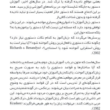
بعضی مواقع نادیده گرفته یا ترک شد. در سال‌های اخیر، ‌آموزش
دستور به جایگاه شایستة خود در برنامه‌های آموزشی زبان رسید. همه
بر این اجماع هستند که دستور حائز اهمیت بسیار است و نباید نادیده
گرفته شود و بدون شناخت کافی از
دستور، ‌زبان‌آموزان با دشواری‌های بسیاری مواجه می‌شوند. در این زمان
توافقی وجود دارد که مسئله این نیست که آیا دستور را بیاموزیم یا نه؟‌
بلکه مسئله حول این
پرسش‌ها می‌گردد که «زبان‌آموز به کدام نکات دستوری نیاز دارد؟
چگونه نکات دستوری با فعال‌ترین روش آموخته شود؟ آیا بهتر است به
روش استقرایی آموخته شود یا استنتاجی؟» (Richards & Renandya,
2002).
سال‌هاست که متون در باب آموزش زبان دوم به این مسئله پرداخته‌اند
که آیا ساختار‌ها و قواعد دستوری را باید به صـورت صریح به
زبان‌آمـوزان آموخت، یا اینکه زبان‌آمـوزان خود می‌توانند صرفاً به واسطه
قرار گرفتن در معرض موقعیت‌های بافتی آن‌ها را دریابند. تدریس صریح
دستورگونه‌ای از تدریس است که در آن قواعد دستوری به وضوح
تعریف شده و به صراحت بیان می‌شوند. برعکس، در گونه ضمنیتدریس
هرگونه نیاز به تمرکز صریح بر روی صورت مردود شمرده می‌شود. این
امر ناشی از این باور است که اگر زبان‌آموزان درونداد قابل درک کافی از
مربی دریافت کنند، می‌توانند زبان را به طور طبیعی فراگیرند (Krashen,
1982).