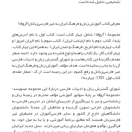
تشخیصی، تحلیل شده است.
معرفی کتاب آموزش زبان و فرهنگ ایران به غیر فارسی‌زبانان(آزوفا)
مجموعۀ (
آزوفا
) شامل چهار کتاب است: کتاب اول با نام (درس‌های
پایه)، کتاب دوم با نام (پایتخت ایران)، کتاب سوم با نام (ایران امروز) و
کتاب چهارم با نام (تاریخ، فرهنگ و تمدن ایران). به همراه این چهار کتاب،
چهار کتاب کار، یک کتاب راهنما و لوح فشرده نیز وجود دارد. احمد صفار
مقدم نگارندۀ این کتاب‌هاست و شورای گسترش زبان و ادبیات فارسی
آن را به چاپ رسانیده است. هدف مؤلف، آموزش زبان و فرهنگ ایران به
غیر فارسی‌زبانان و رفع کمبود در این زمینه است (ر.ک.: صفار مقدم،
کتاب اول، 1391: چهارده).
شورای گسترش زبان و ادبیات فارسی دربارۀ این مجموعه می­نویسد:
«مجموعۀ
آزوفا
بر پایۀ سوابق آموزشی مؤلف محترم در زمینۀ زبان و
زبان­شناسی و نیز با بهره‌گیری از تجربه­های ایشان در تدریس فارسی به
دانشجویان خارجی تدوین گردیده و مخاطبان آن عمدتاً دانشجویان
دانشگاه­های خارج از کشور و سایر فارسی‌آموزان در محیط­های غیر
فارسی­زبان هستند که مطابق برنامۀ آموزشی، و یا بنا به میل خود، به
فراگیری توأم و هم‌زمان مهارت­های زبانی می­پردازند. نسل جدید ایرانیان
خارج از کشور و خارجیان مشغول به تحصیل در ایران، مخاطبان دیگر