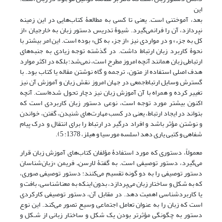
این
بعد، ‌آموختنی است. یعنی تا کسی به مطالعۀ کتاب‌هایی در این زمینه
نپردازد، آن را فرانمی‌گیرد. شیوۀ تدریس دستور زبان به خارجیان «از
کل به جزء» و در مواردی نیز «از جزء به کل» بوده است. این امر بیشتر با
نحوۀ کاربرد زبان ارتباط داشت. در گذشته توجه زیادی به جنبه‌های
ارتباطی زبان همانند آنچه امروز مطرح است، نمی‌شد؛ بلکه در اکثر موارد
هدف اصلی استفاده از متون، ترجمه و گاه نوشتن مقاله یا کتاب بود. با
گسترش وسایل ارتباط‌جمعی در جهان امروز نقش زبان و آموزش آن نیز
تغییر کرده و همراه با آن آموزش زبان نیز دچار تحول شده‌است. آنچه
اکنون بیشتر مورد توجه است، نوعی دستور زبان کاربردی است که
بتواند در ایجاد ارتباط، یعنی در کسب مهارت‌های شنیدن، گفتن، خواندن
و نوشتن مؤثر باشد و افراد درگیر در ارتباط را برای انتقال و درک پیام
شفاهی و کتبی یاری دهد (سلسه مورسیا و هیلز، 1378: 5).
معمولاً، دستوری که مورد استفادۀ مؤلفان کتاب‌های آموزش زبان قرار
می‌گیرد، دستور توصیفی است. به گفتۀ لارسن‌ـ فریمن «زبان‌شناسان
دستور توصیفی را به دو گونه تقسیم می‌کنند: دستور توصیفی صوری،
که به شکل و ساختار زبان می‌پردازد، بدون اینکه به معناشناسی، بافت و
یا کاربردشناسی اهمیت دهد. در مقابل آن، دستور توصیفی کارکردی
است که زبان را به عنوان تعامل اجتماعی وسیع تصور می‌کند. این نوع
دستور به چگونگی مؤثرتر بودن یک شکل و ساختار زبانی از شـکل و