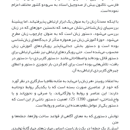
فارسی، تاکنون بیش از صدوچهل استاد به سی‌و‌دو کشور مختلف اعزام
نموده است.
با اینکه عمدتاً زبان را به عنوان یک ابزار ارتباطی پذیرفته­اند، اما پیشینۀ
بررسی­های زبان‌شناختی نشان می‌دهد که نخستین حوزه­ای که در زبان
بررسی می‌شود، دستور زبان است که به عنوان چارچوب زبان مطرح
می‌شود. حوزۀ آموزش زبان نیز همواره متأثر از دیدگاه‌های زبان‌شناسی
بوده است و دستور بخش جدایی‌ناپذیر رویکردهای آموزش زبان
محسوب می‌شده است. حتی رویکردهای ارتباطی نیز نقشی ارتباطی برای
دستور قائل بوده‌اند و اصطلاحاتی مانند «دستور کاربردی» یا «دستور در
بافت» تلاش‌هایی بوده است برای کم کردن بار تجویزی دستور و اعطای
چهره‌ای کاربردی‌ـ‌ ارتباطی به آن.
به اعتقاد روبینز «هر زبان را می‌باید به مثابه نظام یا سازگاری در نظر آورد
که خود از عناصری صورت بسته است که با یکدیگر روابط دوجانبه
دارند؛ این عناصر و روابط یا واژگانی‌اند، یا صرفی و نحوی‌اند و یا
واج‌شناختی» (صفوی، 1390: 25). اهمیت دستور ناشی از این است که
دستور یکی از عوامل نظم‌دهنده این عناصر و روابط است.
توانش دستوری که به معنای آگاهی از قواعد ساخت واژه‌ها، جمله‌ها و
متن
(بیش از یک جمله) در یک زبان است، اساس مهارت‌های چهارگانۀ تولیدی