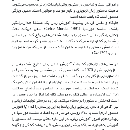
و ادراکی است و شاخص درستی و روانی تولیدات زبانی محسوب می‌شود.
ماهیت دستور زبان تجویزی و تابع قواعد و قوانین است. همین ویژگی
دستور است که باعث شده است
جایگاه و نقش آن در پیشینۀ آموزش زبان یک مسئلۀ جدال‌برانگیز
باشد. سلسه مورسیا (Celce-Murcia, 1991) سعی می‌کند بحث
جدال‌برانگیز نقش دستور را با ارائه شاخص‌هایی رفع کند. بر اساس
پیشینه‌ای که او ارائه می‌کند نگاه ما به دستور تغییر کرده است و لازم
است نقش دستور را با توجه به این نگاه جدید بازبینی کنیم (به نقل از:
غریبی، 1392: 74).
در سال‌های اولیه‌ای که بحث آموزش علمی زبان مطرح شد، یعنی از
سال‌های پیش از 1970 جایگاه دستور ثابت و مشخص بود و بحث صرف و
اشتقاق‌های واژگانی در درجۀ نخست قرار داشت. اما امروز پس از گذشت
چهار دهه با توجه به مسئلۀ زبان به عنوان ابزار ارتباط، این نقش کم‌رنگ
شده است. به اعتقاد سلسه مورسیا بر اساس دیدگاه‌های مختلف،
زبان‌آموزان علاوه بر روانی کلام به درستی کلام نیز نیاز دارند و همین امر
است که نقش دستور را برجسته می‌کند. نیاز به درستی تولیدات زبانی و
نیز آگاهی از دانش زیربنایی زبان پاسخ به این پرسش را که «آیا آموزش
دستور لازم است یا نه؟» روشن می‌سازد. به اعتقاد سلسه مورسیا در
رویکردهای امروز آموزش زبان، در این باره بحثی نیست که دستور را
آموزش بدهیم یا نه، بلکه بیشتر این پرسش باقی می‌ماند که کی و چگونه