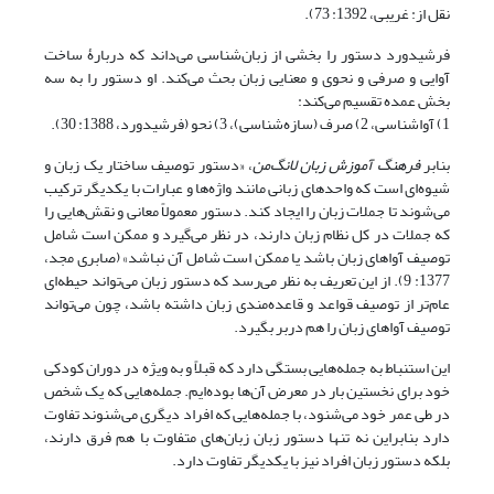
نقل از: غریبی، 1392: 73).
فرشیدورد دستور را بخشی از زبان‌شناسی می‌داند که دربارۀ ساخت
آوایی و صرفی و نحوی و معنایی زبان بحث می‌کند. او دستور را به سه
بخش عمده تقسیم می‌کند:
1) آواشناسی، 2) صرف (سازه‌شناسی)، 3) نحو (فرشیدورد، 1388: 30).
بنابر
فرهنگ آموزش زبان لانگ‌من
، «دستور توصیف ساختار یک زبان و
شیوه‌ای است که واحدهای زبانی مانند واژه‌ها و عبارات با یکدیگر ترکیب
می‌شوند تا جملات زبان را ایجاد کند. دستور معمولاً معانی و نقش‌هایی را
که جملات در کل نظام زبان دارند، در نظر می‌گیرد و ممکن است شامل
توصیف آواهای زبان باشد یا ممکن است شامل آن نباشد» (صابری مجد،
1377: 9). از این تعریف به نظر می‌رسد که دستور زبان می‌تواند حیطه‌ای
عام‌تر از توصیف قواعد و قاعده‌مندی زبان داشته باشد، چون می‌تواند
توصیف آواهای زبان را هم دربر بگیرد.
این استنباط به جمله‌هایی بستگی دارد که قبلاً و به ویژه در دوران کودکی
خود برای نخستین بار در معرض آن‌ها بوده‌ایم. جمله‌هایی که یک شخص
در طی عمر خود می‌شنود، با جمله‌هایی که افراد دیگری می‌شنوند تفاوت
دارد بنابراین نه تنها دستور زبان زبان‌های متفاوت با هم فرق دارند،
بلکه دستور زبان افراد نیز با یکدیگر تفاوت دارد.