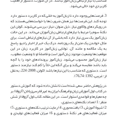
متناسب با نیاز ارتباطی زبان‌آموز نباشد. در آن صورت، دستور از اهمیت
کاربردی خود خالی می‌شود.
3. فرصت‌هایی وجود دارد تا زبان‌آموز به خلئی که در کاربرد دستور دارد
توجه کند. این فرصت‌ها نیز همان ضرورت‌ها یا خواسته‌هایی هستند که
در رویکردهای واکاوی نیاز، ذیل عنوان «نیاز» بررسی می‌شوند. کولن این
نکتۀ سوم را مرتبط با نیازهای ارتباطی زبان‌آموزان می‌داند. در این حالت
زبان‌آموز یک سری نیاز دارد که بخشی از آن نیازهای ارتباطی است. برای
مثال خواندن یک متن از یک روزنامه، درک یک خبر از اخبار رادیو، پاسخ
به یک مکالمه و مانند آن. توانایی زبان‌آموز در کاربرد زبان در این
موقعیت‌ها وضعیت موجود زبان‌آموز است و فاصلۀ او تا وضعیت مطلوب،
نیاز زبان‌آموز محسوب می‌شود. زبان‌آموز بروندادهای خود را با آنچه
باید باشد مقایسه می‌کند و برای آنکه این خلأ را کم کند نیازمند دستور
است. دستوری که متناسب با این نیازها باشد (کولن، 2008: 224، به نقل
از: غریبی، 1392: 74‌ـ‌76).
در پژوهش حاضر سعی شده است تا نشان داده شود که آموزش دستور
در کتاب اول
آموزش زبان و فرهنگ ایران به غیر فارسی‌زبانان (آزوفا)
بر
چه معیارها و قواعدی استوار است. در این مقاله، کتاب اول
آزوفا
از شش
منظر: 1) تعداد نکته‌های دستوری،
2) شیوۀ آموزش، 3) بافت‌محوری، 4) رعایت ترتیب نکته‌های دستوری، 5)
میزان فعالیت‌های هر نکتۀ دستوری و 6) میزان فعالیت‌های تولیدی و