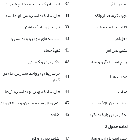
ضمیر ملکی
37
است (ترکیب است بعد از چه‌ـ‌ چی)
«ی» نکره بعد از واکه
38
حال سادۀ «داشتن» من، او، ما، شما
تا (حرف اضافۀ «تا»)
39
نفی حال سادۀ «داشتن»
فعل امر
40
شناسه‌های «بودن» و «داشتن»
منفی فعل امر
41
تکیۀ جمله
جمع اسم با «آن» و «ها»
42
به‌کار بردن یک، یکی
حرف ربط «و» و واحد شمارش «تا» در
عدد‌ـ‌ ده­ها
43
گفتار
صفت
44
حال سادۀ «بودن» و «داشتن» آن‌ها
به‌کار بردن واژۀ «خیر»
45
منفی حال سادۀ «بودن» و «داشتن» آن‌
به‌کار بردن واژۀ «دیگر»
46
اضافه
ادامة جدول 2
جمع اسم با «آن» و «ها»
47
اضافه پس از واکه