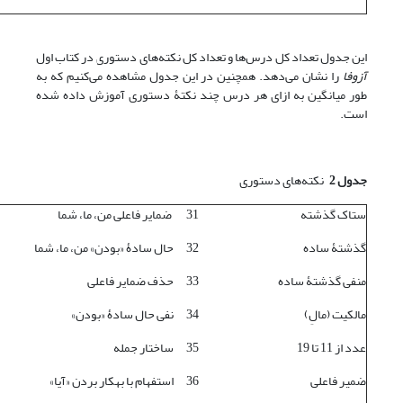
این جدول تعداد کل درس‌ها و تعداد کل نکته‌های دستوری در کتاب اول
آزوفا
را نشان می‌دهد. همچنین در این جدول مشاهده می‌کنیم که به
طور میانگین به ازای هر درس چند نکتۀ دستوری آموزش داده شده
است.
جدول 2
نکته‌های دستوری
ستاک گذشته
31
ضمایر فاعلی من، ما، شما
گذشتۀ ساده
32
حال سادۀ «بودن» من، ما، شما
منفی گذشتۀ ساده
33
حذف ضمایر فاعلی
مالکیت (مالِ)
34
نفی حال سادۀ «بودن»
عدد از 11 تا 19
35
ساختار جمله
ضمیر فاعلی
36
استفهام با به­کار بردن «آیا»