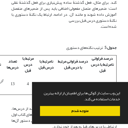
کند. برای مثال، فعل گذشتۀ ساده پیش‌نیازی برای فعل گذشتۀ نقلی
است؛ ضمیرهای متصل مفعولی/اضافی باید پس از ضمیرهای منفصل
آموزش داده شوند و مانند آن. در ادامه، ارتباط یک نکتۀ دستوری با
نکتۀ دستوری درس قبل بررسی
شده است.
جدول 5
ترتیب نکته‌های دستوری
درصد فراوانی
مرتبط با
درصد فراوانی مرتبط
نامرتبط با
تعداد
نامرتبط با درس
درس
ن
با درس قبل
درس قبل
درس‌ها
قبل
قبل
آز
23/69 درصد
77/30 درصد
9
4
13
این وب سایت از کوکی ها برای اطمینان از ارائه بهترین
خدمات استفاده می کند.
بر اساس جدول 5 در کتاب اول
آزوفا
تنها در 77/30 درصد از درس‌ها،
متوجه شدم
این ترتیب رعایت شده است. یعنی تقریباً در نیمی از درس‌های کتاب اول
آزوفا
ترتیب نکته‌های دستوری رعایت نشده است و بخش دستور آن‌ها
ارتباطی با درس‌های قبل و بعد از خود ندارد.