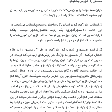
دستور را آموزش بدهیم.
کولن سه مؤلفه را بیان می‌کند که در یک درس دستورمحور باید به آن
توجه شود که انتخاب ویژگی اساسی آن‌هاست:
1. انتخاب زبان‌آموز که بر اساس آن ساختار دستوری انتخاب می‌شود. در
این حالت «دستورآموزی» یک روند محصول‌محور نیست، بلکه
فرایندمحور است. زبان‌آموز مجبور نیست مطالب از پیش تعیین‌شده را
بیاموزد؛ بلکه نیاز او در درجۀ اول اهمیت قرار دارد.
2. فرایند «دستوری شدن» که زبان‌آموز در طی آن دستور را بر واژه
اعمال می‌کند. [از دستور به واژه]. در روش‌های ارتباطی که ارتباط در
محوریت تدریس قرار دارد، این روش امکان‌پذیر نیست، چون آن‌ها با
ساختارهایی شروع می‌کنند که بتواند زبان‌آموز را قادر به ارتباط کند و در
این حالت دستور گام به گام تدریس نمی‌شود تا بر واژه اعمال شود.
روش‌های تجویزی دستور نیز این اصل را رعایت نمی‌کنند، چون آن‌ها هم
دستورهای از پیش تعیین‌شده‌ای را با قوانین و فرمول تدریس می‌کنند.
زبان‌آموز برای آنکه بتواند منظورش را بیان کند یک سری واژه در اختیار
دارد. دستور به او کمک می‌کند تا این واژه‌‌ها را برای بیان معانی دقیق و
شفاف کنار هم قرار دهد تا یک ارتباط موفق برقرار کند. در نتیجه در این
حالت، هم ارتباط مدّنظر است و هم دستور. انتخاب زبان‌آموز در اینجا به
معنای نیاز زبان‌آموز است، زیرا ممکن است مطلبی را آموزش دهیم که