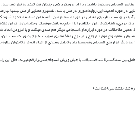
عناصر انسجامی محدود باشد؛ زیرا این رویکرد کمّی چندان قدرتمند به نظر نمی‏رسد. 
نایی در مورد اهمیت این روابط صوری در متن باشد. تفسیری معنایی از متن نه­تنها نیازم
ی آن‏ها در چیست. نظریه‏ای معنایی در مورد انسجام متن ـ که به این مسئله مـحدود شـود 
بعاد کاربردی و شناختی‏اش این اختلاف را با ارجاع به بافت موقعیتی و بنابراین درک این نکت
 ما، همین ملاحظات در مورد ابزارهای انسجامی دیگر هم صدق می‏کند و با افزودن ابعاد ش
 می‏توان تمام انواع موارد ارجاع را از نوع رابطۀ مجازی صورت به ‏جای صورتدانست. این ن
به دیگر ابزارهای انسجامی هم بسط داد و تحلیلی مجازی از آن‏ها ارائه کرد تا بتوان علاوه ب
ة شناخت‏شناسی (شناخت)