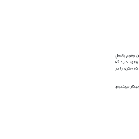
ن وقوع بالفعلِ
ی وجود دارد که
که «متن» را در
­کار می‏بندیم؛