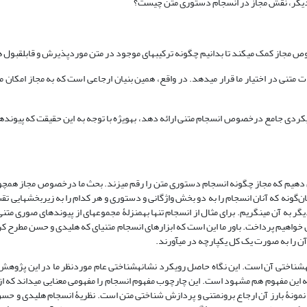
ت دیگر، نقش مجاز در انسجام دستوری متن چیست؟
وص مجاز کمک می‏کند تا بدانیم چگونه ترکیب‏های موجود در متن موردپذیرش و قابل‏قبول 
ت متنی در اختیار ما قرار می‏دهد. در واقع، همین بنیان ارجاعی است که به مجاز امکان می
رویکردی جامع درخصوص انسجام متنی ارائه دهد، به‏ویژه با توجه به این حقیقت که پیونده
ن دهیم که مجاز چگونه انسجام دستوری متن را رقم می‏زند. بحث ما درخصوص مجاز همچون
دی و حسن (Halliday & Hasan, 1976) خواهد بود. همان‌گونه که آنان انسجام را به دو بخش واژگانی و دستوری و هر کدام را به زیربخش‏ه
ر به آن می‏نگریم. برای مثال از انسجام تنها به­منزلۀ مجموعه‏ای از پیوندهای صوری مت
 خواهیم پرداخت. باور ما این است که ابزارهای انسجام متنی‏ای که هلیدی و حسن مطرح کرد
آن را به صورت یک کل یکپارچه در می‏آورند.
شانه‏شناختی آن است. این نگاه حاصل رویکرد نشانه‏شناختی عام موردنظر ما در این پژوه
 این مفهوم هم مشهود است. این چارچوب مفهوم انسجام را مفهومی معنایی می‏داند که ا
 نمونۀ بارز آن ارجاع برون‏متنی و پردازش شناختی متن است. نظریۀ انسجام هلیدی و حسن ت