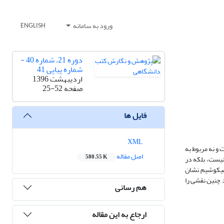
ورود به سامانه
ENGLISH
دوره 21، شماره 40 -
شماره پیاپی 41
اردیبهشت 1396
صفحه
25-52
فایل ها
XML
 و نه مربوط به
اصل مقاله
580.55 K
 نیست، بلکه در
 هستیم. برای اثبات چنین مدعایی نگاهی نشانه‏شناختی و شناختی به مجاز را برمی‌گزینیم و با اتخاذ رویکرد انسجام هلیدی و حسن (1976) می‏کوشیم نشان
د چنین نقشی را
هم رسانی
ارجاع به این مقاله