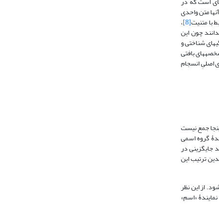
‏ای است که در
 را تشکیل می‏دهد، به کار گرفته می‏شود» (Ibid.: 1). بنابراین از نظر آن‏ها متن واحدی
،
[8]
دانند چون این
ر می‏رسد هلیدی و حسن به ویژگی‏های شناختی و
شخصه‏های بافتی
ی اصلیِ انسجام
ین‏جا جمع نیست
ندۀ گروه اسمی
ند جایگزینی در
ین ترتیب این
د. از این نظر
 نمایندۀ «اسم»