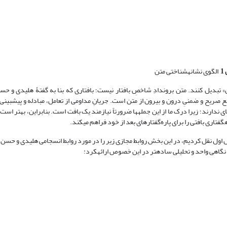
الگوی نشانه‏شناختی متن
تن» تبدیل کنند. متن برون‏دادِ شاخصِ بافتار نیست؛ بافتاری که بنا به گفتۀ هلیدی و حس
بع صریح و ضمنیِ درون و بیرون از متن است. جریانِ مداومی از تعامل، مبادله و پیش‏بین
 ندارند؛ زیرا درک ما از این جمله‏ها ضرورتاً نیازمند یک بافت است. بنابراین، بهتر است 
ره‏گفتاری بافتی را برای پاره‌گفتارهای بعد از خود فراهم می‏کند.
فصل اول نقل کردیم، در این بخش روابط مجازی زیر را در مورد روابط انسجامی هلیدی و حسن به
و نگاهی واحد و تحلیلی ساده‏تر در این خصوص ارائه‏کرد: