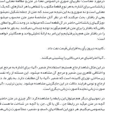
درمورد معناست؛ نظریه‏ای صوری درخصوص معنا در متن و مطالعۀ معنایی است ک
معنایی است و نه صوری و به این نتیجه می‏رسند که «متن از جمله تشکیل نمی‏شود؛ بلکه در جمله بازنمایی یا رمزگ
یعنی از بافتار، بحث می‏کنند که در نظر آنان مشخصۀ ممیز متن محسوب می‏شود
بافتی‏ که بافتار را برای متن فراهم می‏آورند توجه چندانی نمی‏کنند. به باور ما ه
را در بافتار متن هم پذیرفته‏ایم و این امر به ارائۀ تحلیلی واحد و همگانی‏تر خواه
است:
ـ کابینه دیروز رأی به افزایش قیمت نفت داد.
ـ آن‏ها اعتراض‏های مردمی بالایی را پیش‏بینی می‏­کنند.
در این مثال شاهد ارجاع هستیم: استفاده از ضمیر «آن‏ها» برای اشاره به مرجع غیرج
و اختلافی ظاهری بین ضمیر و مرجع آن مشاهده می‏شود. این مسئله از راه تفسی
زیرساختیِ «وزرای کابینه» است که ضمیر «آن‏ها» با آن مطابقت دارد. به باور ما،
ارجاع و نوعی فرایند دلالت در این جایگزینی مشاهده می‏شود. بدین ترتیب، «آن‏ها» 
صورت زبانی نمایندۀ صورت زبانی دیگری است.
در نمونه‏های دیگر هم می‏توان این رابطه را مشاهده کرد؛ اگر چیزی در متن حاض
آنچه در متن می‏آید در رابطۀ جزء ـ کل یا کل ـ جزء با آنچه در شناخت ما هست قر
به‏خصوصی می‏کنیم. هر دوی این‏ اصطلاح‏های «اسم» و «ضمیر» عملاً صورت زبانی ه