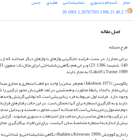
مجاز
انسجام دستوری
نشانه‏شناسی
هلیدی
حسن
20.1001.1.26767503.1396.21.40.2.7
اصل مقاله
طرح مسئله
140؛ شمیسا، 1386: 23) و برخی هم نگاهی زبان‏شناختی (برای مثال نک: صفوی، 1383: 229) و شناختی (راسخ‏مهند، 1389: 60؛ Lakoff & Johnson, 1980;
Lakoff & Turner, 1989) به مجاز دارند.
یاکوبسن (Jakobson, 1971) هم هر سخن را واجد دو قطب استعا
زبانی مجاز با ایجاد رابطۀ مجاورت و هم­نشینی در بُعد افقی زبان محور ترکیبی را 
وجود دارد. فرایند اول مربوط به فرد زبان‏پریشی است که توانایی گزینش واحدهای 
دارند و به کارگیری استعاره برای آن‏ها ناممکن است. در این حالت رفتارهای فرازبانی
دوم مشمول زبان‏پریشانی است که مبتلا به آسیب مجاورت هستند و به­دلیل عدم ت
در ترکیب واحدهای مناسبِ زبان مدام دچار اشتباهات دستوری می‏شوند. گرایش
بیش از اندازه به استعاره مشخصۀ سخن آن‏هاست. برای این افراد به­کارگیری مجا