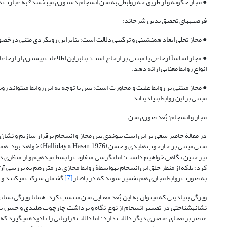
● مجاز چگونه و از طریق چه روابطی به متن انسجام دستوری می‏بخشد؟ به عبار
فرضیه­های تحقیق بدین شرح­اند:
● مجاز تجلی ابعاد هم­نشینی و ترکیبی دلالت است؛ بنابراین رویکردی متنی درخص
● مجاز اساساً ارجاعی یا مبتنی بر ارجاع است؛ بنابراین اطلاعات بیشتری از ارجاعا
انواع روابط معنایی ارائه دهد.
● مجاز مبتنی بر روابط علیت و مجاورت است؛ پس با توجه به این روابط می‏تواند 
مبتنی بر این روابط بنیادین‏اند.
مجاز و انسجام: بُعد صوری متن
در مقالۀ حاضر سعی بر این است پیوندی بین مجاز و انسجام برقرار سازیم و نشا
متنی مبتنی بر چارچوب هلی
نیز چنین نگاهی خواهیم داشت؛ اما نگرشی متفاوت را بسط می‏دهیم و از منظری دیگ
کرد؛ بلکه از منظر خلق این انسجام به‏واسطۀ روابط مجازی در متن هم به بررسی آن
به صورت روابط مجازی هم تفسیر شوند که در بافتار
[7]
گفتمان شرکت می‏­کنند و 
ویژگی بنیادینی که می‏توان به این بُعد معنایی متن منتسب کرد، همانا ویژگی ن
نشانه‏شناختی در تفسیر انسجام از نوع نگاه و برداشت چارچوب هلیدی و حسن به
عنصر بر معنای عنصری دیگر دلالت دارد؛ اما دلالت فرازبانی را نادیده می‏گیرد که