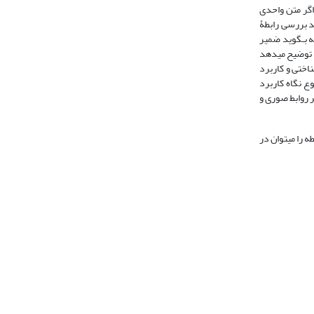
اگر متن واحدی
ند بررسی رابطۀ
که بـگوید ضمیر
ه توضیح می‏دهد
ناختی و کاربرد
وع نگاه کاربرد
ر روابط صوری و
از رابطة نشانه و مجاز گفتیم و بیان داشتیم که مجاز، در مقام یک نشانه، با ایجاد تعامل بین سه گسترة شناخت، بافت یا جهان و زبان انسجام متنی را رقم می‎زند. حال این رابطه را می‎توان در