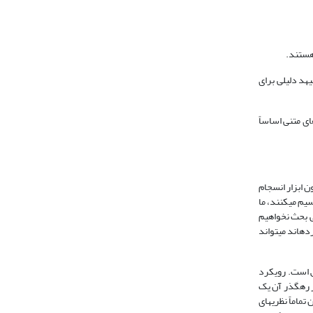
هستند.
‏هد دلیلی برای
ای متنی اساساً
 ابزار انسجام
ایی تقسیم می‏کنند، ما
نی بحث نخواهیم
ه‏اند می‏تواند
ش است. رویکرد
ز رهگذر آن یک
ماماً نظریه‏ای