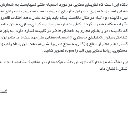
نکته این است که نظریه‏ای معنایی در مورد انسجام متنی نمی‏بایست به شمارش 
معنایی است و نه صوری؛ بنابراین نظریه‏ای متنی می‏بایست مبتنی بر تفسیرهای مع
بین «کابینه» و «آن‏ها» در مثال بالاست؛ بلکه باید بتواند نشان دهد اختلاف ظاهر
«آن‏ها» به «کابینه» برمی‏گردد ـ کافی به نظر نمی‏رسد. رویکردی مجازی به متن با ا
که «کابینه» در رابطه‏ای مجازی به «اعضای حاضر در کابینه» اشاره دارد. به باور
شناختی می‏توان تحلیل‏های جامع‏تری از انسجام معنایی متن به‏دست داد. بنابراین،
گسترده‏تر مجاز از سطح واژگانی به سطح متنی را نشان می‏دهد. این رابطه را می‏توان 
دستوری، روابط معنایی بین آن‏ها را هم به تصویر کشید.
شکل 1 نشان داد:
گستر