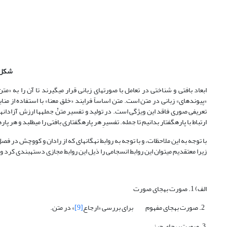
شکل 1
ابعاد بافتی و شناختی در تعامل با صورت‏های زبانی قرار می‏گیرند تا آن را به «م
«پیوندهای» زبانی در متن است. متن اساساً فرایند «خلق معنا» با استفاده از منا
تعریفی صوری فاقد این ویژگی است. در تولید و تفسیر متنْ جمله‏ها ارزش آزادانه‏ای
ارتباط با پاره‏گفتار بدانیم تا جمله. تفسیرِ هر پاره‏گفتاری بافتی را می‏طلبد و هر پا
با توجه به این ملاحظات، و با توجه به روابط نه‏گانه‏ای که از رادان و کووچش در 
زیرا معتقدیم می‏توان این روابط انسجامی را ذیل این روابط مجازی دسته‏بندی کرد 
الف) 1. صورت به­جای صورت
2. صورت به­جای مفهوم برای بررسی «ارجاع
[9]
» در متن.
3. صورت به­جای چیز