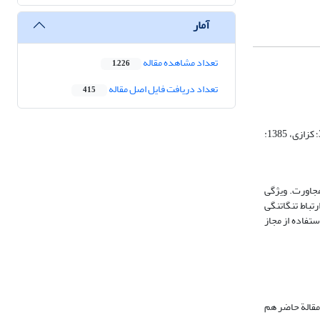
آمار
تعداد مشاهده مقاله
1,226
تعداد دریافت فایل اصل مقاله
415
برخی مجاز را، در سنت، فرایند جایگزینی واژه­ای با واژه­ای دیگر می‏دانند که از برخی جهات با آن مرتبط است (مازندرانی، 1376: 275؛ همایی، 1386: 247؛ صفا، 1335: 35؛ کزازی، 1385:
ا مجاورت. ویژگی
رتباط تنگاتنگی
ستفاده از مجاز
 مطرح می‏کنند که البته در مقالة حاضر هم