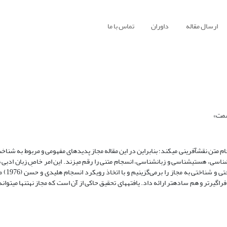
ارسال مقاله
داوران
تماس با ما
سمت»
 متن نقش‏آفرینی می‏کند؛ بنابراین در این مقاله مجاز پدیده‏ای مفهومی و مربوط به شناخت
‏شناسی، هستی‏شناسی و زبان‏شناسی، انسجام متنی را رقم می‏زند. این امر خاصِ زبان ادبی
زبان روزمره هم شاهد آن
اگیرتر و هم ساده‏تر ارائه داد. یافته‏های تحقیق حاکی از آن است که مجاز نه‏تنها می‏توان