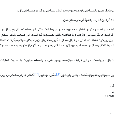
ی جایگزینی زبان‏شناختی) و عدم توجه به ابعاد شناختی و کاربردشناختی آن؛
یده‏ گرفتن قدرت بالقوۀ آن در سطح متن.
‏بندی و تفسیر متن را نشان دهیم و به بررسی قابلیت متنی این صنعت بلاغی بپردازیم. بر
رایند جایگزینی بین واژه‏ها و یا مفاهیم تلقی نمی‏شود؛ که البته، این صنعت بلاغی سطح 
ری این رویکرد نشانه‏شناختی در قبال مجاز، الگویی متنی از آن را به­کار خواهیم گرفت تا م
نه‏شناختیِ مجاز بهره می‏گیریم و آن را به الگوی سه‏وجهی دیگری از متن پیوند می‏دهیم که
بازنمایی است. در این فرایند، واژه، مفهوم یا شیء به‏واسطۀ مجاورت یا سببیت نمایندۀ 
 مفهوم نشانه‎ ـ یعنی بازنمون
[3]
، شیء و تعبیر
[4]
که از چارلز ساندرس پیر
کل
ی