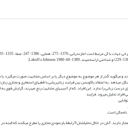
ری و مجازی می‏داند و می‏گوید گذر از هر موضوع به موضوع دیگر یا بر اساس مشابهت صورت می‏گیرد ی
شکل می‏دهد. به اعتقاد یاکوبسن بین فرایند زبان‏پریشی با قطب‏های استعاری و مجازی زبان ا
درستِ زبانی را ندارد. این افراد، که از آسیب‏های مشابهت رنج می‏برند، گرایش قوی به ا
ِ افراد تحلیل می‏رود. فرایند
وانایی
ز ناممکن است.
رادان و کووچش (Radden & Kövecses, 1999) نگاهی نشانه‏شناختی و شناختی به مجاز دارند. آنان در خلال تحلیلشان 9 رابطۀ بازنمودی مجازی را