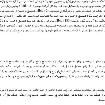
ه حاصل مجموعه‏ای از ویژگی‏های صوریِ موجود در متن است. از نظر آنان «متن واژه
زبان‏شناسی برای اشاره به هر نوع قطعۀ مکتوب یا شفاهی با هر اندازه‏ای، که یک کل منسجم و یکپارچه
ذاری می‏شود» (Ibid.: 2). هلیدی و حسن از یک بُعد مرتبط با متنیت
. هرچند نگاه هلیدی و حسن به متن اساساً معناشناختی است؛ اما بافتار را صوری می‏
«ویژگی‏های زبان‏شناختی حاضر در آن قطعه است که می‏تواند در وحدت کلی و اعطای بافتار به آن تأثیرگذار باشد» (Ibid.: 195). بنابراین، به نظ
مین‏که فرایند مجازی را به­عنوان ابزار انسجام متنی بپذیریم تأثیر و حضور اصول شناختی و م
د انجامید. حال مثالی ارائه می‏دهیم تا منظور خود را روشن‏تر سازیم. ارجاع یکی از ابزارها
اندار. این ضمیر به­طور معمول برای اشاره به مرجع جمع به­کار می‏رود؛ اما مرجع ما در ا
ر مجازی از کل این تعامل قابل‏حل است: «کابینه» گروه اسمی روساختی‏ای است که نمای
 در سطحی گسترده‏تر می‏توان تمام انواع ارجاع را مجازی دانست، بدین معنا که نوعی فرای
به‏واسطۀ رابطۀ مجازیِ انتزاعیِ «
صورت به‏ جای صورت
» جایگزین مرجع خود شده و بد
ر باشد، در سطحی وسیع‏تر، این چیز مورد خاصی از چیزِ حاضر در شناخت ما شمرده می‌شو
ار می‏گیرد. این رابطه نوعی رابطۀ مجازی است. وقتی «ضمیری» را به‌کار می‏گیریم آن را
ستند.