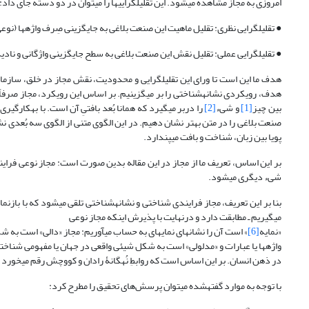
امروزی به مجاز مشاهده می‎شود. این تقلیل‏گرایی‏ها را می‏توان در دو دسته جای داد:
● تقلیل‏گرایی نظری: تقلیل ماهیت این صنعت بلاغی به جایگزینی صِرف واژه‏ها (نوع
● تقلیل‏گرایی عملی: تقلیل نقش این صنعت بلاغی به سطح جایگزینی واژگانی و ناد
هدف ما این است تا ورای این تقلیل‏گرایی و محدودیت، نقش مجاز در خلق، سازمان
هدف، رویکردی نشانه‏شناختی را بر می‏گزینیم. بر اساس این رویکرد، مجاز صرفاً ف
بین چیز
[1]
و شیء
[2]
را دربر می‏گیرد که همانا بُعد بافتیِ آن است. با به‏کارگی
صنعت بلاغی را در متن بهتر نشان دهیم. در این الگوی متنی از الگوی سه ‏بُعدی نشا
پویا بین زبان، شناخت و بافت می‏پندارد.
بر این اساس، تعریف ما از مجاز در این مقاله بدین صورت است: مجاز نوعی فرایند 
شیء دیگری می‏شود.
بنا بر این تعریف، مجاز فرایندی شناختی و نشانه‏شناختی تلقی می‏شود که با بازنمایی سه‏وجهی
می‎گیریم‎ ـ مطابقت دارد و درنهایت با پذیرش اینکه مجاز نوعی
«نمایه
[6]
» است آن را نشانه‏ای نمایه‏ای به حساب می‏آوریم: مجاز «دالی» است به ش
واژه‏ها یا عبارات و «مدلولی» است به شکل شیئی واقعی در جهان یا مفهومی شناخت
در ذهن انسان. بر این اساس است که روابطِ نُه‏گانۀ رادان و کووچش رقم می‏خورد (Ibid.).
با توجه به موارد ‎گفته­شده می­توان پرسش‌های تحقیق را مطرح کرد: