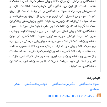
دانشگاهی و ارتقای آن میان دانشجویان مقطع کارشناسی دانشکدة
منتخب است. از این رو، نگارندگان کوشیده‌اند اطلاعات لازم و
شاخص‌های برسازندة سواد دانشگاهی را در وهلة نخست از طریق
ادبیات موضوعی تحقیق، گردآوری و سپس از طریق پرسش‌نامه و
مصاحبه با ده تن از استادان بررسی نمایند. نتایج این پژوهش بیانگر آن
است که گرچه استادان دانشکده بر اغلبِ قابلیت‌های مرتبط با سواد
دانشگاهی دانشجویان اتفاق نظر دارند، در عین حال، به تکالیف و وظایف
مقرر که لازمة ارتقای حوزة محتوایی سواد دانشگاهی در میان
دانشجویان است کمتر اختصاص می‌دهند و ارزیابی درستی در این باره
از وضعیت دانشجویان خود ندارند. در نتیجه، در دانشکدة مورد مطالعه
به مسئلة سواد دانشگاهی دانشجویان اهمیت چندانی داده نشده است
و از همین رو دانشجویان جدیدالورود به دوره‌های کارشناسی، بازتاب
کافی از استادان خود دریافت نمی‌کنند تا بر همان اساس به گفتمان
دانشگاهی دست یابند.
کلیدواژه‌ها
سواد دانشگاهی
نگارش دانشگاهی
خوانش دانشگاهی
تفکر
انتقادی
20.1001.1.26767503.1398.23.45.2.1