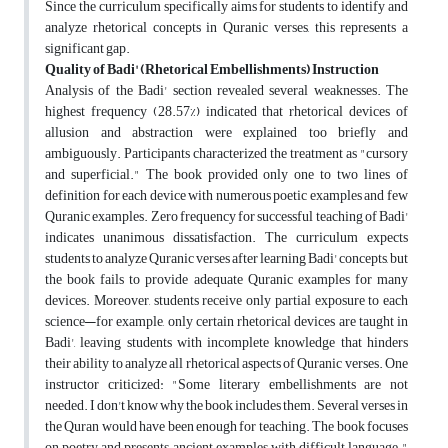
Since the curriculum specifically aims for students to identify and
analyze rhetorical concepts in Quranic verses, this represents a
significant gap.
Quality of Badi' (Rhetorical Embellishments) Instruction
Analysis of the Badi' section revealed several weaknesses. The
highest frequency (28.57%) indicated that rhetorical devices of
allusion and abstraction were explained too briefly and
ambiguously. Participants characterized the treatment as "cursory
and superficial." The book provided only one to two lines of
definition for each device with numerous poetic examples and few
Quranic examples. Zero frequency for successful teaching of Badi'
indicates unanimous dissatisfaction. The curriculum expects
students to analyze Quranic verses after learning Badi' concepts, but
the book fails to provide adequate Quranic examples for many
devices. Moreover, students receive only partial exposure to each
science—for example, only certain rhetorical devices are taught in
Badi', leaving students with incomplete knowledge that hinders
their ability to analyze all rhetorical aspects of Quranic verses. One
instructor criticized: "Some literary embellishments are not
needed. I don't know why the book includes them. Several verses in
the Quran would have been enough for teaching. The book focuses
on poetry and presents ancient examples with difficult language."