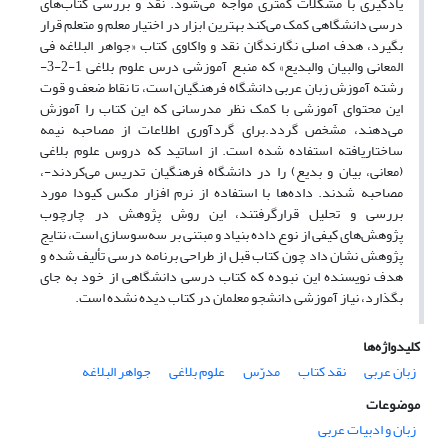
یادگیری با مشکلات کمتری مواجه می‌شود. نقد و بررسی کتاب‌های
درسی دانشگاهی کمک می‌کند بهترین ابزار در اختیار معلم و متعلم قرار
بگیرد، هدف اصلی نگارندگان نقد و واکاوی کتاب «جواهر البلاغه فی
المعانی والبیان والبدیع» که منبع آموزشی درس علوم بلاغی 1-2-3-
رشته آموزش زبان عربی دانشگاه فرهنگیان است، تا نقاط ضعف و قوت
این محتوای آموزشی با کمک نظر مدرسانی که این کتاب را آموزش
می‌دهند، مشخص گردد.برای گردآوری اطلاعات از مصاحبه نیمه
ساختاریافته استفاده شده است. از اساتید که دروس علوم بلاغی
(معانی، بیان و بدیع) را در دانشگاه فرهنگیان تدریس می‌کردند-،
مصاحبه شدند. داده‌ها با استفاده از نرم افزار مکس کیودا مورد
بررسی و تحلیل قرارگرفتند، این روش پژوهش در چارچوب
پژوهش‌های کیفی از نوع داده بنیاد و مبتنی بر سه‌سوسازی است، نتایج
پژوهش نشان داد چون کتاب قبل از طراحی برنامه درسی تألیف شده و
هدف نویسنده این نبوده که کتاب درسی دانشگاهی از خود به جای
بگذارد، نیاز آموزشی دانشجو معلمان در کتاب دیده نشده است.
کلیدواژه‌ها
زبان عربی
نقد کتاب
مدرّس
علوم بلاغی
جواهر البلاغه
موضوعات
زبان و ادبیات عربی