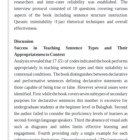
researchers, and inter-rater reliability was established. The
interview protocol consisted of 10 questions covering various
aspects of the book including sentence structure instruction,
Quranic inimitability (I'jaz), rhetorical techniques, and overall
effectiveness.
Discussion
Success in Teaching Sentence Types and Their
Appropriateness to Context
Analysis revealed that 17.65% of codes indicated the book performs
appropriately in teaching sentence types and their suitability to
contextual conditions. The book distinguishes between declarative
and performative sentences, defining declarative statements as
those capable of being true or false. However, several issues were
identified. First, while the book covers seven subtypes of secondary
purposes for declarative sentences, this number is excessive for
undergraduate students at the beginner level in Balaghah. Second,
the author failed to consider the proficiency levels of learners as
second/foreign language speakers. Third, the absence of visual aids
such as diagrams and tables limits effective learning and
engagement. Fourth, providing only a single example for each
subtype creates limitations. One professor noted: "The language of