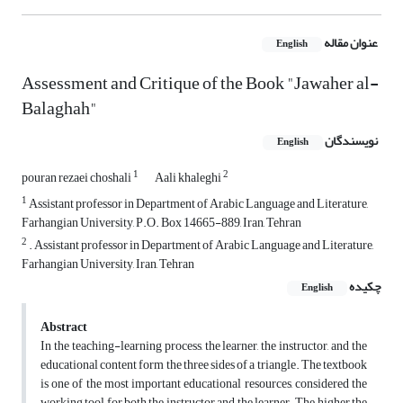
عنوان مقاله
English
Assessment and Critique of the Book "Jawaher al-
Balaghah"
نویسندگان
English
1
2
pouran rezaei choshali
Aali khaleghi
1
Assistant professor in Department of Arabic Language and Literature,
Farhangian University, P.O. Box 14665-889, Iran, Tehran
2
. Assistant professor in Department of Arabic Language and Literature,
Farhangian University, Iran, Tehran
چکیده
English
Abstract
In the teaching-learning process, the learner, the instructor, and the
educational content form the three sides of a triangle. The textbook
is one of the most important educational resources, considered the
working tool for both the instructor and the learner. The higher the