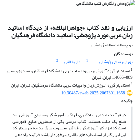
ارزیابی و نقد کتاب «جواهرالبلاغه» از دیدگاه اساتید
زبان عربی مورد پژوهشی: اساتید دانشگاه فرهنگیان
نوع مقاله : مقاله پژوهشی
نویسندگان
2
1
پوران رضائی چُوشَلی
علی خالقی
1
استادیار گروه آموزش زبان و ادبیات عربی دانشگاه فرهنگیان، صندوق پستی
889-14665، ایران، تهران
2
استادیار گروه آموزش زبان و ادبیات عربی دانشگاه فرهنگیان، تهران، ایران
10.30487/rwab.2025.2067301.1658
چکیده
در فرآیند یاددهی - یادگیری، فراگیر، آموزشگر و محتوای آموزشی سه
ضلع یک مثلث هستند، کتاب درسی یکی از مهمترین منابع آموزشی
است که ابزار کار آموزشگر و فراگیر محسوب می‌گردد، به هرمقدار که
این ابزار کار از استانداردهای بالاتری برخوردار باشد فرآیند یاددهی-