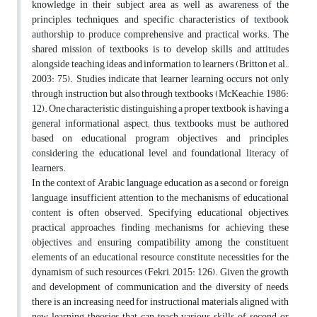
knowledge in their subject area as well as awareness of the
principles, techniques, and specific characteristics of textbook
authorship to produce comprehensive and practical works. The
shared mission of textbooks is to develop skills and attitudes
alongside teaching ideas and information to learners (Britton et al.,
2003: 75). Studies indicate that learner learning occurs not only
through instruction but also through textbooks (McKeachie, 1986:
12). One characteristic distinguishing a proper textbook is having a
general informational aspect; thus, textbooks must be authored
based on educational program objectives and principles,
considering the educational level and foundational literacy of
learners.
In the context of Arabic language education as a second or foreign
language, insufficient attention to the mechanisms of educational
content is often observed. Specifying educational objectives,
practical approaches, finding mechanisms for achieving these
objectives, and ensuring compatibility among the constituent
elements of an educational resource constitute necessities for the
dynamism of such resources (Fekri, 2015: 126). Given the growth
and development of communication and the diversity of needs,
there is an increasing need for instructional materials aligned with
new learning theories that can teach various skills of second or