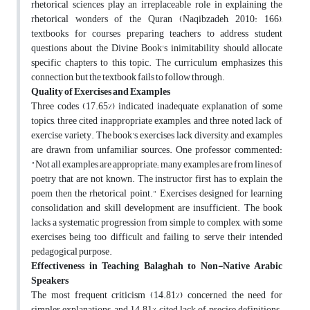
rhetorical sciences play an irreplaceable role in explaining the
rhetorical wonders of the Quran (Naqibzadeh, 2010: 166),
textbooks for courses preparing teachers to address student
questions about the Divine Book's inimitability should allocate
specific chapters to this topic. The curriculum emphasizes this
connection, but the textbook fails to follow through.
Quality of Exercises and Examples
Three codes (17.65%) indicated inadequate explanation of some
topics, three cited inappropriate examples, and three noted lack of
exercise variety. The book's exercises lack diversity, and examples
are drawn from unfamiliar sources. One professor commented:
"Not all examples are appropriate; many examples are from lines of
poetry that are not known. The instructor first has to explain the
poem then the rhetorical point." Exercises designed for learning
consolidation and skill development are insufficient. The book
lacks a systematic progression from simple to complex, with some
exercises being too difficult and failing to serve their intended
pedagogical purpose.
Effectiveness in Teaching Balaghah to Non-Native Arabic
Speakers
The most frequent criticism (14.81%) concerned the need for
simpler explanations, and 14.81% cited lack of precise definitions.