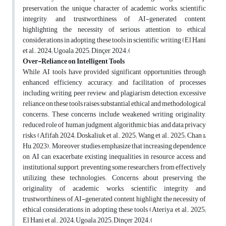
preservation, the unique character of academic works, scientific
integrity, and trustworthiness of AI-generated content,
highlighting the necessity of serious attention to ethical
considerations in adopting these tools in scientific writing (El Hani
et al., 2024; Ugoala, 2025; Dinçer, 2024
).
Over-Reliance on Intelligent Tools
While AI tools have provided significant opportunities through
enhanced efficiency, accuracy, and facilitation of processes
including writing, peer review, and plagiarism detection, excessive
reliance on these tools raises substantial ethical and methodological
concerns. These concerns include weakened writing originality,
reduced role of human judgment, algorithmic bias, and data privacy
risks (Afifah, 2024; Doskaliuk et al., 2025; Wang et al., 2025; Chan &
Hu, 2023). Moreover, studies emphasize that increasing dependence
on AI can exacerbate existing inequalities in resource access and
institutional support, preventing some researchers from effectively
utilizing these technologies. Concerns about preserving the
originality of academic works, scientific integrity, and
trustworthiness of AI-generated content highlight the necessity of
ethical considerations in adopting these tools (Ateriya et al., 2025;
El Hani et al., 2024; Ugoala, 2025; Dinçer, 2024
).