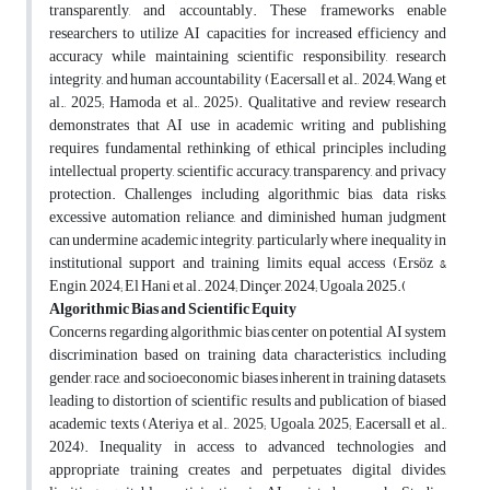
transparently, and accountably. These frameworks enable
researchers to utilize AI capacities for increased efficiency and
accuracy while maintaining scientific responsibility, research
integrity, and human accountability (Eacersall et al., 2024; Wang et
al., 2025; Hamoda et al., 2025). Qualitative and review research
demonstrates that AI use in academic writing and publishing
requires fundamental rethinking of ethical principles including
intellectual property, scientific accuracy, transparency, and privacy
protection. Challenges including algorithmic bias, data risks,
excessive automation reliance, and diminished human judgment
can undermine academic integrity, particularly where inequality in
institutional support and training limits equal access (Ersöz &
Engin, 2024; El Hani et al., 2024; Dinçer, 2024; Ugoala, 2025
).
Algorithmic Bias and Scientific Equity
Concerns regarding algorithmic bias center on potential AI system
discrimination based on training data characteristics, including
gender, race, and socioeconomic biases inherent in training datasets,
leading to distortion of scientific results and publication of biased
academic texts (Ateriya et al., 2025; Ugoala, 2025; Eacersall et al.,
2024). Inequality in access to advanced technologies and
appropriate training creates and perpetuates digital divides,