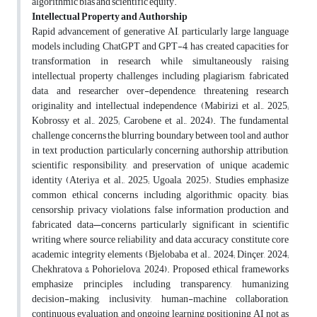
algorithmic bias and scientific equity
.
Intellectual Property and Authorship
Rapid advancement of generative AI, particularly large language
models including ChatGPT and GPT-4, has created capacities for
transformation in research while simultaneously raising
intellectual property challenges including plagiarism, fabricated
data, and researcher over-dependence, threatening research
originality and intellectual independence (Mabirizi et al., 2025;
Kobrossy et al., 2025; Carobene et al., 2024). The fundamental
challenge concerns the blurring boundary between tool and author
in text production, particularly concerning authorship attribution,
scientific responsibility, and preservation of unique academic
identity (Ateriya et al., 2025; Ugoala, 2025). Studies emphasize
common ethical concerns including algorithmic opacity, bias,
censorship, privacy violations, false information production, and
fabricated data—concerns particularly significant in scientific
writing where source reliability and data accuracy constitute core
academic integrity elements (Bjelobaba et al., 2024; Dinçer, 2024;
Chekhratova & Pohorielova, 2024). Proposed ethical frameworks
emphasize principles including transparency, humanizing
decision-making, inclusivity, human-machine collaboration,
continuous evaluation, and ongoing learning, positioning AI not as