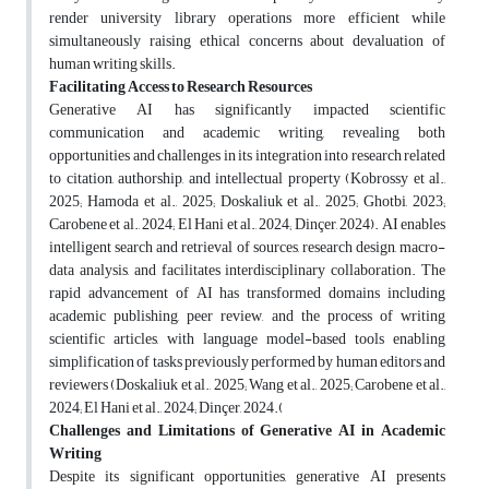
render university library operations more efficient while
simultaneously raising ethical concerns about devaluation of
human writing skills
.
Facilitating Access to Research Resources
Generative AI has significantly impacted scientific
communication and academic writing, revealing both
opportunities and challenges in its integration into research related
to citation, authorship, and intellectual property (Kobrossy et al.,
2025; Hamoda et al., 2025; Doskaliuk et al., 2025; Ghotbi, 2023;
Carobene et al., 2024; El Hani et al., 2024; Dinçer, 2024). AI enables
intelligent search and retrieval of sources, research design, macro-
data analysis, and facilitates interdisciplinary collaboration. The
rapid advancement of AI has transformed domains including
academic publishing, peer review, and the process of writing
scientific articles, with language model-based tools enabling
simplification of tasks previously performed by human editors and
reviewers (Doskaliuk et al., 2025; Wang et al., 2025; Carobene et al.,
2024; El Hani et al., 2024; Dinçer, 2024
).
Challenges and Limitations of Generative AI in Academic
Writing
Despite its significant opportunities, generative AI presents