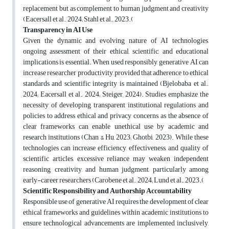
replacement but as complement to human judgment and creativity
(Eacersall et al., 2024; Stahl et al., 2023
).
Transparency in AI Use
Given the dynamic and evolving nature of AI technologies,
ongoing assessment of their ethical, scientific, and educational
implications is essential. When used responsibly, generative AI can
increase researcher productivity, provided that adherence to ethical
standards and scientific integrity is maintained (Bjelobaba et al.,
2024; Eacersall et al., 2024; Steiger, 2024). Studies emphasize the
necessity of developing transparent institutional regulations and
policies to address ethical and privacy concerns, as the absence of
clear frameworks can enable unethical use by academic and
research institutions (Chan & Hu, 2023; Ghotbi, 2023). While these
technologies can increase efficiency, effectiveness, and quality of
scientific articles, excessive reliance may weaken independent
reasoning, creativity, and human judgment, particularly among
early-career researchers (Carobene et al., 2024; Lund et al., 2023
).
Scientific Responsibility and Authorship Accountability
Responsible use of generative AI requires the development of clear
ethical frameworks and guidelines within academic institutions to
ensure technological advancements are implemented inclusively,