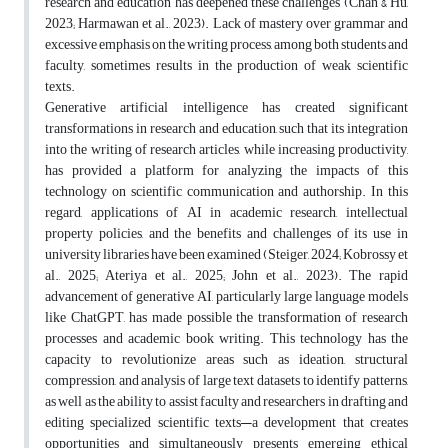
research and education has deepened these challenges (Chan & Hu,
2023; Harmawan et al., 2023). Lack of mastery over grammar and
excessive emphasis on the writing process, among both students and
faculty, sometimes results in the production of weak scientific
texts
.
Generative artificial intelligence has created significant
transformations in research and education, such that its integration
into the writing of research articles, while increasing productivity,
has provided a platform for analyzing the impacts of this
technology on scientific communication and authorship. In this
regard, applications of AI in academic research, intellectual
property policies, and the benefits and challenges of its use in
university libraries have been examined (Steiger, 2024; Kobrossy et
al., 2025; Ateriya et al., 2025; John et al., 2023). The rapid
advancement of generative AI, particularly large language models
like ChatGPT, has made possible the transformation of research
processes and academic book writing. This technology has the
capacity to revolutionize areas such as ideation, structural
compression, and analysis of large text datasets to identify patterns,
as well as the ability to assist faculty and researchers in drafting and
editing specialized scientific texts—a development that creates
opportunities and simultaneously presents emerging ethical