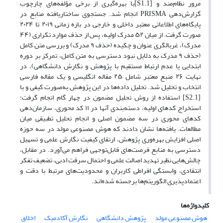
مرور نظام‌مند و [S1.1]با بهره‌گیری از برخی مؤلفه‌های چارچوب
گزارش‌دهی PRISMA انجام شد. جستجوی ساختاریافته منابع در
پایگاه‌های اطلاعاتی معتبر داخلی و خارجی در بازه زمانی ۲۰۱۹ تا ۲۰۲۴
صورت گرفت. از میان ۵۲ مدرک اولیه، پس از حذف موارد تکراری (۴۴
مدرک)، غربالگری عنوان و چکیده (حذف ۹ مدرک) و بررسی متن کامل
(حذف ۹ مدرک به دلایل نبود دسترسی به متن کامل، تمرکز بر دوره
ابتدایی یا عدم ارتباط مستقیم با پژوهش و نگارش دانشگاهی)، در
نهایت ۲۶ منبع معتبر شامل ۲۵ مقاله انگلیسی و یک مقاله فارسی
انتخاب و تحلیل شد. تحلیل داده‌ها در این پژوهش به‌صورت کیفی و با
[S2.1] استفاده از روش تحلیل مضمون در چهار گام انجام گرفت:
استخراج کدهای اولیه، دسته‌بندی آنها در ۱۱ کد محوری، سازمان‌دهی
کدهای محوری در سه مضمون اصلی و انجام تحلیل تطبیقی میان
مطالعات. یافته‌ها نشان دادند که هوش مصنوعی مولد در سه حوزه
اصلی افزایش بهره‌وری پژوهش، ارتقای کیفیت نگارش علمی و تسهیل
دسترسی به منابع فرصت‌های قابل‌توجهی فراهم می‌آورد. در مقابل،
چالش‌هایی نظیر تهدید اصالت علمی و احتمال سرقت ادبی، تضعیف تفکر
انتقادی، وابستگی افراطی کاربران و محدودیت‌های مرتبط با دقت و
اعتمادپذیری الگوریتم‌ها برجسته شده‌اند.
کلیدواژه‌ها
هوش مصنوعی مولد
پژوهش دانشگاهی
نگارش آکادمیک
اخلاق