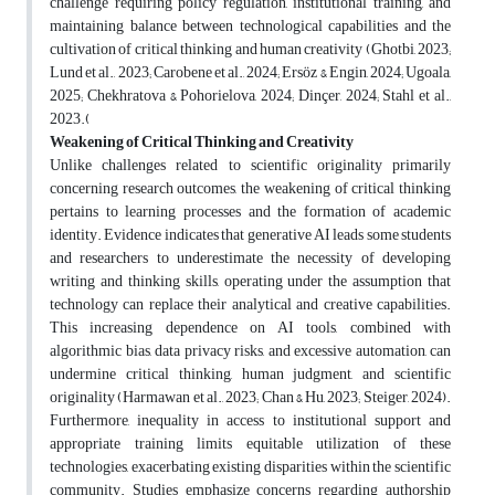
challenge requiring policy regulation, institutional training, and
maintaining balance between technological capabilities and the
cultivation of critical thinking and human creativity (Ghotbi, 2023;
Lund et al., 2023; Carobene et al., 2024; Ersöz & Engin, 2024; Ugoala,
2025; Chekhratova & Pohorielova, 2024; Dinçer, 2024; Stahl et al.,
2023
).
Weakening of Critical Thinking and Creativity
Unlike challenges related to scientific originality primarily
concerning research outcomes, the weakening of critical thinking
pertains to learning processes and the formation of academic
identity. Evidence indicates that generative AI leads some students
and researchers to underestimate the necessity of developing
writing and thinking skills, operating under the assumption that
technology can replace their analytical and creative capabilities.
This increasing dependence on AI tools, combined with
algorithmic bias, data privacy risks, and excessive automation, can
undermine critical thinking, human judgment, and scientific
originality (Harmawan et al., 2023; Chan & Hu, 2023; Steiger, 2024).
Furthermore, inequality in access to institutional support and
appropriate training limits equitable utilization of these
technologies, exacerbating existing disparities within the scientific
community. Studies emphasize concerns regarding authorship