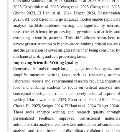
questions (Mabirizi et al., 2025; Shahbazi et al., 2025; Hamoda et al.,
2025; Doskaliuk et al., 2025; Wang et al., 2025; Cheng et al., 2025;
Ghotbi, 2023; El Hani et al., 2024; Dinçer, 2024; Hosseinzadeh,
2025). AI tools based on large language models enable rapid data
analysis, facilitate academic writing, and significantly increase
researcher efficiency by processing large volumes of articles and
extracting scientific patterns. This shift allows researchers to
devote greater attention to higher-order thinking, critical analysis,
and the generation of novel insights rather than being consumed by
mechanical writing and data processing tasks
.
Improving Scientific Writing Quality
Generative AI tools, through large language models, organize and
simplify intensive writing tasks such as reviewing articles,
laboratory reports, and experimental research, reducing cognitive
load and enabling students to focus on critical analysis and
conceptual development rather than merely technical aspects of
writing (Harmawan et al., 2023; Zhou et al., 2023; Afifah, 2024;
Chan & Hu, 2023; Steiger, 2024; El Hani et al., 2024; Dinçer, 2024).
These tools enhance writing and research quality through
personalized feedback, improved instructional materials,
automated data analysis, repetitive task automation, advanced data
analysis, and strengthened interdisciplinary collaboration. They