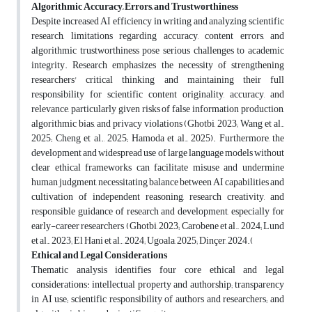
Algorithmic Accuracy, Errors, and Trustworthiness
Despite increased AI efficiency in writing and analyzing scientific
research, limitations regarding accuracy, content errors, and
algorithmic trustworthiness pose serious challenges to academic
integrity. Research emphasizes the necessity of strengthening
researchers' critical thinking and maintaining their full
responsibility for scientific content originality, accuracy, and
relevance, particularly given risks of false information production,
algorithmic bias, and privacy violations (Ghotbi, 2023; Wang et al.,
2025; Cheng et al., 2025; Hamoda et al., 2025). Furthermore, the
development and widespread use of large language models without
clear ethical frameworks can facilitate misuse and undermine
human judgment, necessitating balance between AI capabilities and
cultivation of independent reasoning, research creativity, and
responsible guidance of research and development, especially for
early-career researchers (Ghotbi, 2023; Carobene et al., 2024; Lund
et al., 2023; El Hani et al., 2024; Ugoala, 2025; Dinçer, 2024
).
Ethical and Legal Considerations
Thematic analysis identifies four core ethical and legal
considerations: intellectual property and authorship; transparency
in AI use; scientific responsibility of authors and researchers; and