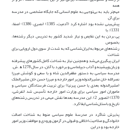
همه
مهم‌تر باید به بی‌توجهی به علوم انسانی که جایگاه مشخصی در مدرسه
برای آن
پیش‌بینی نشده بود اشاره کرد (آدمیت، 1385) (نصری، 1386) (صفا،
1331). با
پی بردن به این نقایص و نیاز شدید کشور به تدریس دیگر رشته‌ها،
بخصوص
رشته‌های مربوط به ایران‌شناسی که به شدت از سوی دول اروپایی برای
شناخت
ایران پیگیری می‌شد و همچنین نیاز به شناخت کامل کشورهای پیشرفته
و زبان وپیشینه و آداب دیپلماسی و برخورد با آنان، در سال 1278 ﻫ . ش.
مدرسه سیاسی به دستور مظفرالدین شاه و با سعی و کوشش میرزا
نصرالله خان مشیرالدوله وزیر امورخارجه و میرزا حسن خان مشیرالملک
(مشیرالدوله بعدی یا حسن پیرنیا) برای تربیت فرستادگان سیاسی و
ماموران امور سیاسی برای وزارت امور خارجه تأسیس شد (تفرشی،
1370) (تصویر 2). این مدرسه بعدها نقش مهمی در تدریس رشته‌های
تاریخ و باستان‌شناسی ایفا کرد.
پذیرش شاگرد در مدرسة علوم سیاسی منوط به شناخت اصالت
خانوادگی و صلاحیت اخلاقی و قبولی در آزمون ورودی و موافقت وزیر امور
خارجه بود و در این