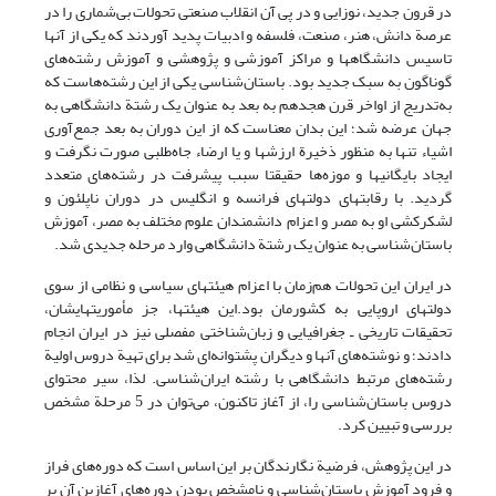
در قرون جدید، نوزایی و در پی آن انقلاب صنعتی تحولات بی‌شماری را در
عرصة دانش، هنر، صنعت، فلسفه و ادبیات پدید آوردند که یکی از آنها
تاسیس دانشگاهها و مراکز آموزشی و پژوهشی و آموزش رشته‌های
گوناگون به سبک جدید بود. باستان‌شناسی یکی از این رشته‌هاست که
به‌تدریج از اواخر قرن هجدهم به بعد به عنوان یک رشتة دانشگاهی به
جهان عرضه شد؛ این بدان معناست که از این دوران به بعد جمع‌آوری
اشیاء تنها به منظور ذخیرة ارزشها و یا ارضاء جاه‌طلبی صورت نگرفت و
ایجاد بایگانیها و موزه‌ها حقیقتا سبب پیشرفت در رشته‌های متعدد
گردید. با رقابتهای دولتهای فرانسه و انگلیس در دوران ناپلئون و
لشکرکشی او به مصر و اعزام دانشمندان علوم مختلف به مصر، آموزش
باستان‌شناسی به عنوان یک رشتة دانشگاهی وارد مرحله جدیدی شد.
در ایران این تحولات هم‌زمان با اعزام هیئتهای سیاسی و نظامی از سوی
دولتهای اروپایی به کشورمان بود.این هیئتها، جز مأموریتهایشان،
تحقیقات تاریخی ـ جغرافیایی و زبان‌شناختی مفصلی نیز در ایران انجام
دادند؛ و نوشته‌های آنها و دیگران پشتوانه‌ای شد برای تهیة دروس اولیة
رشته‌های مرتبط دانشگاهی با رشته ایران‌شناسی. لذا، سیر محتوای
دروس باستان‌شناسی را، از آغاز تاکنون، می‌توان در 5 مرحلة مشخص
بررسی و تبیین کرد.
در این پژوهش، فرضیة نگارندگان بر این اساس است که دوره‌های فراز
و فرود آموزش باستان‌شناسی و نامشخص بودن دوره‌های آغازین آن بر