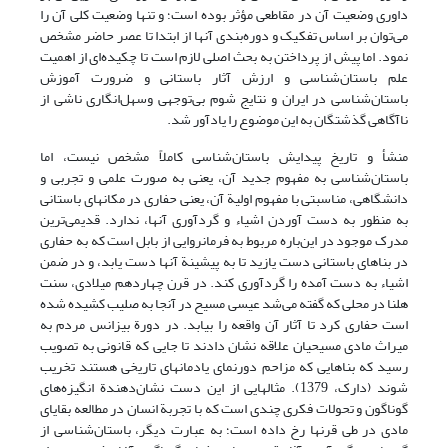
داوری وضعیت آن در مقاطعی مؤثر بوده است؛ و تنها وضعیت کلی آن را
می‌توان بر اساس تفکیک و دوره‌بندی آنها از ابتدا تا عصر حاضر مشخص
نمود. اما پیش از پرداختن به بحث اصلی لازم است تا چکیده‌ای از اهمیت
علم باستان‌شناسی و ارزش آثار باستانی و ضرورت آموزش
باستان‌شناسی در ایران و نتایج شوم بی‌توجهی وسهل‌انگاری ناشی از
ناآگاهی گذشتگان به این موضوع را یادآور شد.
منشأ و تاریخ پیدایش باستان‌شناسی کاملاً مشخص نیست، اما
باستان‌شناسی به مفهوم جدید آن، یعنی به صورت علمی و تجربی و
دانشگاهی، مناسبتی با مفهوم اولیة آن، یعنی حفاری در مکانهای باستانی
به منظور به دست آوردن اشیاء و گردآوری آنها، ندارد. قدیمی‌ترین
مدرک موجود در این‌باره مربوط به فرمانروایی از بابل است که به حفاری
در بناهای باستانی دست یازید تا به پیشینة آنها دست یابد، و در ضمن
اشیاء به دست آمده را گردآوری کند. در قرن چهاردهم میلادی، سنت
هلنا در محلی که گفته می‌شد عیسی مسیح در آنجا به صلیب کشیده شده
است حفاری کرد تا آثار آن واقعه را بیابد. در دورة بیزانس مردم به
میراث مادی مسیحیان علاقه نشان دادند تا جایی که قانونی به تصویب
رسید که بناهایی که مزاحم دورنمای یادمانهای تاریخی هستند تخریب
شوند (دارک، 1379). مثالهایی از این دست نشان‌دهندة انگیزه‌های
گوناگون و تحولات فکری چندی است که با تجربة انسان در مطالعه بقایای
مادی در طی قرنها رخ داده است؛ به عبارت دیگر، باستان‌شناسی از