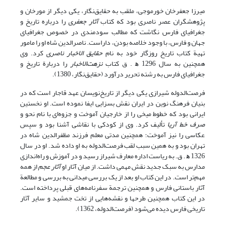
میرزا جعفرخان خورموجی، ملقب به حقایق‌نگار، یکی دیگر از مورخان و
پژوهشگران عصر ناصری بود که کتاب
آثار جعفری
را درباره تاریخ و
جغرافیای فارس نگاشت که مطالب سودمندی در خصوص جغرافیای
جهان و فارس، با وجود خلاصه بودن، داراست. ناصرالدین شاه او را مامور
تهیة کتاب تاریخ روزگار خود به نام
حقایق الاخبار ناصری
کرد. وی
همچنین به سال 1296 ﻫ . ق کتاب
نزهت‌الاخبار
را دربارة تاریخ و
جغرافیای فارس به رشته تحریر درآورد (حقایق‌نگار، 1380).
فرصت‌الدوله شیرازی یکی دیگر از تاریخ‌نویسان عهد قاجار است که در
بنیان فرهنگ نوین در ایران نقش بسزایی ایفا نموده است. او نخستین
ایرانی بود که خطوط میخی را از خارجیان آموخت و جزوه‌ای با نام نحو و
صرف خط آریا
تألیف کرد. وی از کودکی با نقاشی آشنا بود و سپس
عکاسی را نیز آموخت؛ همچنین مدتی معلم فرزند مظفرالدین شاه در
تهران بود و به همین سبب لقب فرصت‌الدوله به او داده شد. او در سال
1326 ﻫ . ق. به ریاست اداره معارف شیراز رسید و در آموزش و راه‌اندازی
مدارس به سبک جدید نقش مهمی داشت. از میان آثار او
آثار عجم
از همه
مهم‌تر است. در این کتاب او بعد از یک بررسی میدانی به بررسی و مطالعة
آثار باستانی فارس و همچنین ترجمة سفرنامه‌های قبلی پرداخته است.
در این کتاب همچنین طرحها و نقشه‌هایی از تخت جمشید و سایر آثار
تاریخی فارس دیده می‌شود (فرصت‌الدوله‌، 1362).