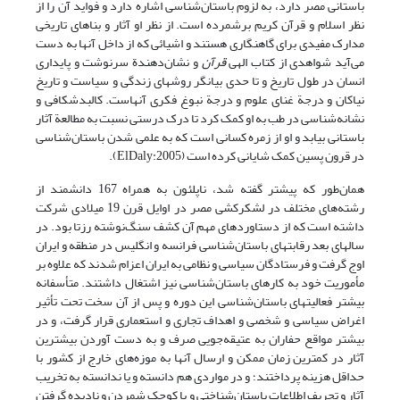
باستانی مصر دارد، به لزوم باستان‌شناسی اشاره دارد و فواید آن را از
نظر اسلام و قرآن کریم برشمرده است. از نظر او آثار و بناهای تاریخی
مدارک مفیدی برای گاهنگاری هستند و اشیائی که از داخل آنها به دست
می‌آید شواهدی از کتاب الهی
قرآن
و نشان‌دهندة سرنوشت و پایداری
انسان در طول تاریخ و تا حدی بیانگر روشهای زندگی و سیاست و تاریخ
نیاکان و درجة غنای علوم و درجة نبوغ فکری آنهاست. کالبدشکافی و
نشانه‌شناسی در طب به او کمک کرد تا درک درستی نسبت به مطالعة آثار
باستانی بیابد و او از زمره کسانی است که به علمی شدن باستان‌شناسی
در قرون پسین کمک شایانی کرده است (ElDaly:2005).
همان‌طور که پیشتر گفته شد، ناپلئون به همراه 167 دانشمند از
رشته‌های مختلف در لشکرکشی مصر در اوایل قرن 19 میلادی شرکت
داشته است که از دستاوردهای مهم آن کشف سنگ‌نوشته رزتا بود. در
سالهای بعد رقابتهای باستان‌شناسی فرانسه و انگلیس در منطقه و ایران
اوج گرفت و فرستادگان سیاسی و نظامی به ایران اعزام شدند که علاوه بر
مأموریت خود به کارهای باستان‌شناسی نیز اشتغال داشتند. متأسفانه
بیشتر فعالیتهای باستان‌شناسی این دوره و پس از آن سخت تحت تأثیر
اغراض سیاسی و شخصی و اهداف تجاری و استعماری قرار گرفت، و در
بیشتر مواقع حفاران به عتیقه‌جویی صرف و به دست‌ آوردن بیشترین
آثار در کمترین زمان ممکن و ارسال آنها به موزه‌های خارج از کشور با
حداقل هزینه پرداختند؛ و در مواردی هم دانسته و یا ندانسته به تخریب
آثار و تحریف اطلاعات باستان‌شناختی و یا کوچک شمردن و نادیده گرفتن