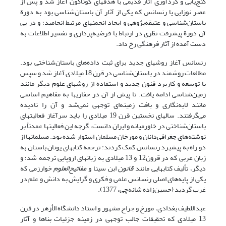
گنج‌یابی و گردآوری آثار قدیمی با هدفهای گوناگون آغاز شد و پس از
عصر نوزایی یا رنسانس که یکی از آثار آن باستان‌شناسی بود به دورة
باستان‌شناسی و عتیقه‌پژوهی و ایجاد انجمنهای مرتبط انجامید؛ و در پی
آن دورة پیشرفت نظری در ارتباط با فرضیه‌پردازی و تفسیر اطلاعات به
دست آمده از آثار فرهنگی رخ داد.
رنسانس آغاز روشهای جدید برای ثبت داده‌های باستان‌شناختی بود.
مطالعات روشمند در باستان‌شناسی در قرن 18 میلادی آغاز شد و سپس
با توسعه و کاربرد فنون جدید و استفاده از روشهای علوم دیگر مانند
زمین‌شناسی ادامه یافت. تا پیش از آن در حفاریها به مفاهیم اساسی
مانند لایه‌نگاری و بافت زمینه‌ای توجهی نمی‌شد و آن را نادیده
می‌گرفتند. سالهای نخستین قرن 19 میلادی را باید سرآغاز فعالیتهای
باستان‌شناختی در خاورمیانه و ایران دانست، گرچه این فعالیتها عمدتاً بر
نوشته‌های جغرافی‌دانان و مورخان مسلمان استوار شده بود. مسلمانها از
دو راه به پیشبرد رنسانس کمک کردند: ترجمة کتابهای یونان باستان به
زبان عربی که در قرون12 و 13 میلادی به زبانهای اروپایی ترجمه شد؛ و
دیگر، تألیف کتابهایی مانند
قانون
ابن سینا و
مفاتیح‌العلوم
خوارزمی که
یکی از پایه‌های اصلی رنسانس علمی و فکری و گرایش به دانش و علم در
غرب گردید (حسین‌زاده شانه‌چی، 1377).
عبداللطیف بغدادی، مورخ و جراح مشهور و استاد دانشگاه الأزهر در قرن
13 میلادی که تحقیقات جالب توجهی در زمینه جزئیات بناها و آثار