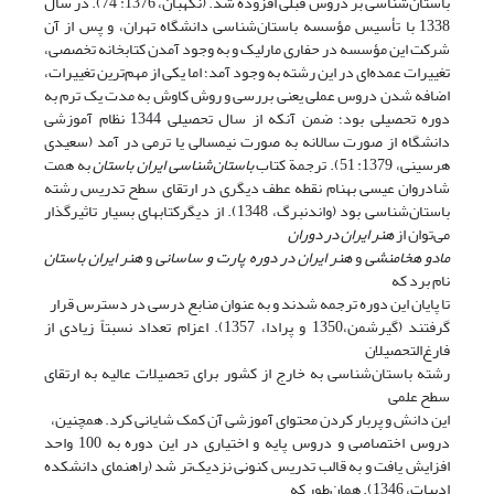
باستان‌شناسی بر دروس قبلی افزوده شد. (نگهبان، 1376: 74). در سال
1338 با تأسیس مؤسسه باستان‌شناسی دانشگاه تهران، و پس از آن
شرکت این مؤسسه در حفاری مارلیک و به وجود آمدن کتابخانه تخصصی،
تغییرات عمده‌ای در این رشته به وجود آمد؛ اما یکی از مهم‌ترین تغییرات،
اضافه شدن دروس عملی یعنی بررسی و روش کاوش به مدت یک ترم به
دوره تحصیلی بود؛ ضمن آنکه از سال تحصیلی 1344 نظام آموزشی
دانشگاه از صورت سالانه به صورت نیمسالی یا ترمی در آمد (سعیدی
هرسینی، 1379: 51). ترجمة کتاب
باستان‌شناسی ایران باستان
به همت
شادروان عیسی بهنام نقطه عطف دیگری در ارتقای سطح تدریس رشته
باستان‌شناسی بود (واندنبرگ، 1348). از دیگرکتابهای بسیار تاثیرگذار
می‌توان از
هنر ایران در دوران
مادو هخامنشی
و
هنر ایران در دوره پارت و ساسانی
و
هنر ایران باستان
نام برد که
تا پایان این دوره ترجمه شدند و به عنوان منابع درسی در دسترس قرار
گرفتند (گیرشمن،1350 و پرادا، 1357). اعزام تعداد نسبتاً زیادی از
فارغ‌التحصیلان
رشته باستان‌شناسی به خارج از کشور برای تحصیلات عالیه به ارتقای
سطح علمی
این دانش و پربار کردن محتوای آموزشی آن کمک شایانی کرد. همچنین،
دروس اختصاصی و دروس پایه و اختیاری در این دوره به 100 واحد
افزایش یافت و به قالب تدریس کنونی نزدیک‌تر شد (راهنمای دانشکده
ادبیات، 1346). همان‌طور که