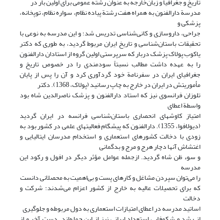
تاریخ و جغرافیا و زبان‌خارجه به عنوان رشته عمومی برای اولین بار در
مدرسة دارالفنون به همراه هفت رشتة پیاده نظام، سواره نظام، توپخانه،
پزشکی و
جراحی، داروسازی و کانی‌شناسی تدریس شد؛ و این مدرسه به نوعی با
تحقیقات باستان‌شناسی و تاریخ ایران مربوط گردید، به طوری که دکتر
یاکوب پولاک پزشک دربار که سرپرستی اولین گروه از استادان دارالفنون
را به عهده داشت مطالب نسبتاً سودمندی را در خصوص تاریخ و
جغرافیای ایران در سفرنامة خود گردآوری کرد و آن را پس از پایان
مأموریتش در ایران در خارج به چاپ رسانید (پولاک، 1368). دکتر
تلوزان فرانسوی نیز که استاد دارالفنون و پزشک ناصرالدین شاه بود
واسطة اعطای
امتیاز کاوشهای انحصاری باستان‌شناسی فرانسه در ایران گردید
(دیولافوا، 1355). دارالفنون که پیشگام فعالیتهای علمی در کشور بود به
زودی با دخالت کشورهای استعماری و استخدام مدرسان ایتالیایی و
اغتشاش آنها دچار هرج و مرج و بدگمانی
و سوء ظن شاه گردید. ازجمله عوامل مؤثر دیگر در افول و رکود این
مدرسه
را می‌توان سپردن مشاغل و کارهای پست و بی‌اهمیت به محصلانی دانست
که برای تحصیلات عالیه به خارج از کشور اعزام می‌شدند؛ شرکت و
دخالت
اساتید مدرسه در اعطای امتیازات استعماری به دول مربوطه و جلوگیری
از رشد و شکوفایی استعداد ایرانی نیز از این جمله‌اند. دست آخر و از