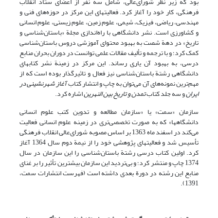
بود که زیر نظر شورای‌عالی، شامل سه نفر از اعضای ستاد انقلاب
فرهنگی، کار خود را آغاز کرد. فعالیتهای این مرکز در حوزه‌های فنی و
مهندسی، ریاضی، فیزیک، شیمی، علوم‌ زمین، علوم زیستی، علوم انسانی
و کشاورزی است. نشر دانشگاهی با راه‌اندازی مجلة «باستان‌شناسی و
تاریخ» در دهة شصت به بهبود محتوای آموزشی دروس باستان‌شناسی
کمک کرد؛ و با ترجمه و تألیف مقالات علمی توانست در دوران بحران منابع
درسی، به بهبود آن یاری رساند. این مرکز در زمینة نشر کتابهای
دانشگاهی رشتة باستان‌شناسی نیز فعال و تاثیرگذار بوده است که از
مهم‌ترین نمونه‌های آن می‌توان به چاپ و انتشار کتاب
آغاز شهرنشینی در
ایران
و سه جلد کتاب
تمدن و تاریخ بین النهرین
اشاره کرد.
سازمان «سمت» یا «سازمان مطالعه و تدوین کتب علوم انسانی
دانشگاهها» که به صورت تخصصی‌تری در زمینه علوم انسانی فعالیت
می‌کند در اسفند ماه 1363 بر اساس مصوبه شورای‌عالی انقلاب فرهنگی
تأسیس شد و فعالیتهای پژوهشی خود را از نیمة دوم سال 1364 آغاز
کرد. اولین کتاب درسی رشتة باستان‌شناسی را این سازمان در سال
1374 چاپ و منتشر کرد؛ و بی‌تردید این سازمان بیشترین تأثیر را بر غنای
منابع این رشته در دورة بعدی داشته است (فهرست انتشارات سمت،
1391).