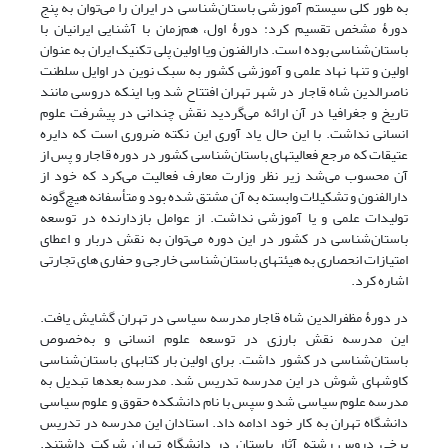
به طور کلی سیستم آموزشی باستان‌شناسی در ایران را می‌توان به پنج
دورۀ مشخص تقسیم کرد: دورۀ اول، هم‌زمان با آشنایی ایرانیان با
باستان‌شناسی بوده است. دارالفنون ویا اولین پلی تکنیک ایران به عنوان
اولین و تنها نهاد علمی و آموزشی کشور به سبک نوین در اوایل سلطنت
ناصرالدین شاه قاجار در شهر تهران افتتاح شد وبا اینکه دروسی مانند
تاریخ و جغرافیا در آن ارائه می‌گردید نقش چندانی در پیشرفت علوم
انسانی نداشت. با این حال یاد آوری این نکته ضروری است که دایره
عتیقات که مرجع فعالیتهای باستان‌شناسی کشور در دوره قاجار و پس از
آن محسوب می‌شد زیر نظر وزارت معارف فعالیت می‌کرد که خود از
دارالفنون و تشکیلات وابسته به آن مشتق شده بود و متأسفانه هیچ‌گونه
تولیدات علمی و یا آموزشی نداشت. از عوامل بازدارنده در توسعه
باستان‌شناسی در کشور در این دوره می‌توان به نقش دربار و اعطای
امتیازات انحصاری به هیئتهای باستان‌شناسی خارجی و حفاری های تجارتی
اشاره کرد.
در دورۀ مظفرالدین شاه قاجار مدرسه سیاسی در تهران گشایش یافت.
این مدرسه نقش بارزی در توسعه علوم انسانی و به‌خصوص
باستان‌شناسی در کشور داشت. برای اولین بار کتابهای باستان‌شناسی
کاوشهای شوش در این مدرسه تدریس شد. مدرسه بعدها تبدیل به
مدرسه علوم سیاسی شد و سپس با نام دانشکده حقوق و علوم سیاسی
دانشگاه تهران به کار خود ادامه داد. استادان این مدرسه در تدریس
برخی دروس رشته آثار باستان در دانشگاه تهران شرکت داشتند.