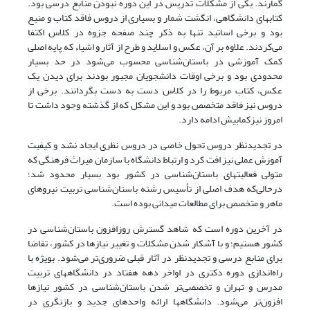
گمارند. یکی از مشکلات تدریس در این دوره نبودن منابع درسی بود.
کتابهای دانشگاهی، انگشت شمار و بسیاری از دروس فاقد کتاب و منبع
بود و برخی اساتید تنها به ذکر چند صفحه جزوه در کلاس اکتفا
می‌کردند. علاوه بر آن، عکس و اسلاید و طرح از آثار و اشیاء که پایه اصلی
کمک آموزشی در باستان‌شناسی محسوب می‌شود در حد بسیار
محدودی بود و برخی اوقات دانشجویان مجبور بودند برای دیدن یک
عکس، کتاب مربوط را در کلاس دست به دست بگردانند. برخی از
دروس نیز فاقد متخصص بود و این مشکل که از گذشته وجود داشت تا
امروز نیزکمابیش ادامه دارد.
در تجدیدنظر دروس تحول خاصی در دروس نظری ایجاد نشد و کیفیت
آموزش عملی نیز افت کرد و ارتباط دانشگاه با سازمان میراث فرهنگی که
متولی فعالیتهای باستان‌شناسی در کشور بود بسیار محدود شد؛
درحالی‌که هدف اصلی از تأسیس رشته باستان‌شناسی تربیت نیروهای
ماهر و متخصص برای مطالعات میدانی بوده است.
در آخرین دوره است که شاهد گسترش روزافزون باستان‌شناسی در
کشور هستیم؛ و با آشکار شدن مشکلات و تغییر نیازها در کشور، تقاضا
برای منابع درسی و تجدیدنظر در آثار قبلی ضروری‌تر می‌شود. بویژه با
راه‌اندازی دوره دکتری در اواخر دهه هفتاد در دانشگاههای تربیت
مدرس و تهران و تخصصی‌تر شدن باستان‌شناسی در کشور نیازها
افزون‌تر می‌شود. دانشگاهها ارائه واحدهای جدید و بازنگری در