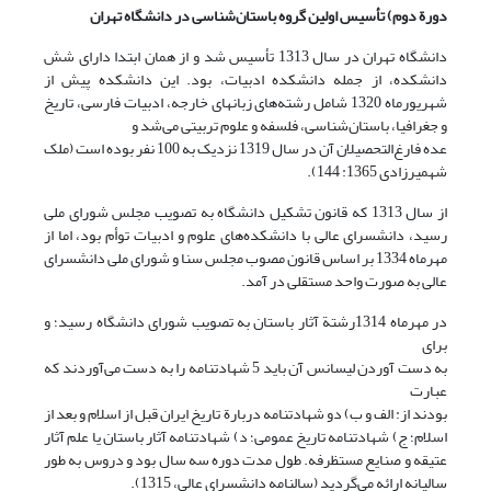
دورة دوم) تأسیس اولین گروه باستان‌شناسی در دانشگاه تهران
دانشگاه تهران در سال 1313 تأسیس شد و از همان ابتدا دارای شش
دانشکده، از جمله دانشکده ادبیات، بود. این دانشکده پیش از
شهریورماه 1320 شامل رشته‌های زبانهای خارجه، ادبیات فارسی، تاریخ
و جغرافیا، باستان‌شناسی، فلسفه و علوم تربیتی می‌شد و
عده فارغ‌التحصیلان آن در سال 1319 نزدیک به 100 نفر بوده است (ملک
شهمیرزادی 1365: 144).
از سال 1313 که قانون تشکیل دانشگاه به تصویب مجلس شورای ملی
رسید، دانشسرای عالی با دانشکده‌های علوم و ادبیات توأم بود، اما از
مهرماه 1334 بر اساس قانون مصوب مجلس سنا و شورای ملی دانشسرای
عالی به صورت واحد مستقلی در آمد.
در مهرماه 1314رشتة آثار باستان به تصویب شورای دانشگاه رسید؛ و
برای
به دست آوردن لیسانس آن باید 5 شهادتنامه را به دست می‌آوردند که
عبارت
بودند از: الف و ب) دو شهادتنامه دربارة تاریخ ایران قبل از اسلام و بعد از
اسلام؛ ج) شهادتنامه تاریخ عمومی؛ د) شهادتنامه آثار باستان یا علم آثار
عتیقه و صنایع مستظرفه. طول مدت دوره سه سال بود و دروس به طور
سالیانه ارائه می‌گردید (سالنامه دانشسرای عالی، 1315).