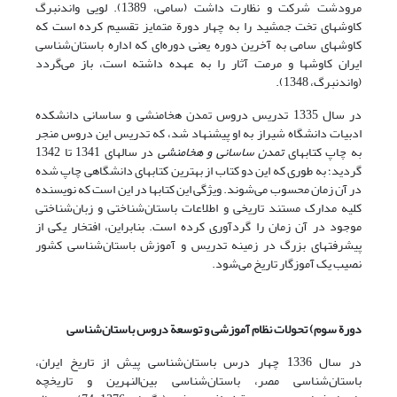
مرودشت شرکت و نظارت داشت (سامی، 1389). لویی واندنبرگ
کاوشهای تخت جمشید را به چهار دورة متمایز تقسیم کرده است که
کاوشهای سامی به آخرین دوره یعنی دوره‌ای که اداره باستان‌شناسی
ایران کاوشها و مرمت آثار را به عهده داشته است، باز می‌گردد
(واندنبرگ، 1348).
در سال 1335 تدریس دروس تمدن هخامنشی و ساسانی دانشکده
ادبیات دانشگاه شیراز به او پیشنهاد شد، که تدریس این دروس منجر
به چاپ کتابهای
تمدن ساسانی و هخامنشی
در سالهای 1341 تا 1342
گردید؛ به طوری که این دو کتاب از بهترین کتابهای دانشگاهی چاپ شده
در آن زمان محسوب می‌شوند. ویژگی این کتابها در این است که نویسنده
کلیه مدارک مستند تاریخی و اطلاعات باستان‌شناختی و زبان‌شناختی
موجود در آن زمان را گردآوری کرده است. بنابراین، افتخار یکی از
پیشرفتهای بزرگ در زمینه تدریس و آموزش باستان‌شناسی کشور
نصیب یک آموزگار تاریخ می‌شود.
دورة سوم) تحولات نظام آموزشی و توسعة دروس باستان‌شناسی
در سال 1336 چهار درس باستان‌شناسی پیش از تاریخ ایران،
باستان‌شناسی مصر، باستان‌شناسی بین‌النهرین و تاریخچه