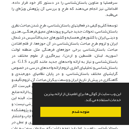
سرفصلها و عناوین باستان‌شناسی را در دستور کار خود قرار داده،
اقداماتی نیز انجام می‌دهند که طرح و بررسی آن پژوهش ویژه‌ای را
می‌طلبد.
توسعة کمّی و کیفی در فعالیتهای باستان‌شناسی، طرح شدن مباحث نظری
باستان‌شناسی، تحولات جدید جهانی و پیوندهای عمیق فرهنگــی ـ هنـری
و دینــی ایران با کشورهای همسایه و کشورهای جدیدالتأسیس در شمال
ایران و لزوم طرح مباحث باستان‌شناسی در آن حوزه‌ها، از قلم افتادن
مباحث باستان‌شناسی برخی حوزه‌های فرهنگی مثل منطقه لوانت
(سوریه، لبنان، فلسطین و اردن)، بهره‌گیری از علوم مختلف در
باستان‌شناسی و نیاز به ارائه واحدهای جدید مانند کاربرد G.I.S در
باستان‌شناسی و تحلیلهای آماری، لزوم ارائه واحدهای درسی در خصوص
گرایشهای مختلف باستان‌شناسی، و در پایان نظامهای دوره‌بندی و
گاهنگاری در پیش از تاریخ ایران و وسعت بیکران مباحث آن، لزوم تألیف و
ترجمه منابع و کتابهای جدید را آشکار می‌سازد. بررسی فهرست آثار
منتشر شده در سازمان سمت نشان می‌دهد که این سازمان با ارائه منابع
این وب سایت از کوکی ها برای اطمینان از ارائه بهترین
درسی در توسعة باستان‌شناسی کشور پیشگام بوده است. البته این
خدمات استفاده می کند.
مدعا به معنای انکار نقش سایر مؤسسات پژوهشی و آموزشی نیست؛ و
به عنوان نمونه می‌توان از نقش پژوهشگاه میراث فرهنگی و پژوهشکده
متوجه شدم
باستان‌شناسی در توسعه آموزش در کشور در این دوره با چاپ و انتشار
دو کتاب بسیار تأثیرگذار
ایران در پیش از تاریخ
و
تئوری و عمل در
باستان‌شناسی
نام برد. اما باید توجه داشت که سازمان سمت به علت