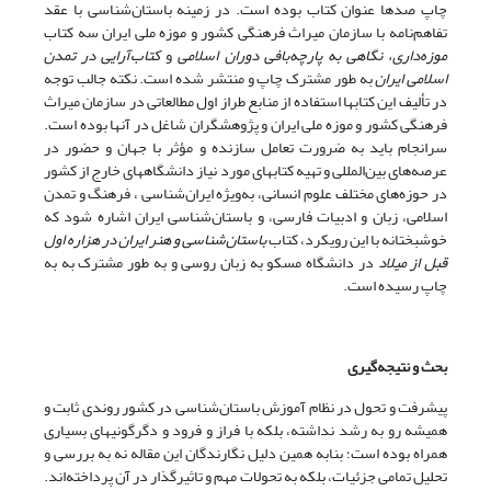
چاپ صدها عنوان کتاب بوده است. در زمینه باستان‌شناسی با عقد
تفاهم‌نامه با سازمان میراث فرهنگی کشور و موزه ملی ایران سه کتاب
موزه‌داری، نگاهی به پارچه‌بافی دوران اسلامی
و
کتاب‌آرایی در تمدن
اسلامی ایران
به طور مشترک چاپ و منتشر شده است. نکته جالب توجه
در تألیف این کتابها استفاده از منابع طراز اول مطالعاتی در سازمان میراث
فرهنگی کشور و موزه ملی ایران و پژوهشگران شاغل در آنها بوده است.
سرانجام باید به ضرورت تعامل سازنده و مؤثر با جهان و حضور در
عرصه‌های بین‌المللی و تهیه کتابهای مورد نیاز دانشگاههای خارج از کشور
در حوزه‌های مختلف علوم انسانی، به‌ویژه ایران‌شناسی ، فرهنگ و تمدن
اسلامی، زبان و ادبیات فارسی، و باستان‌شناسی ایران اشاره شود که
خوشبختانه با این رویکرد، کتاب
باستان‌شناسی و هنر ایران در هزاره اول
قبل از میلاد
در دانشگاه مسکو به زبان روسی و به طور مشترک به به
چاپ رسیده است.
بحث و نتیجه‌گیری
پیشرفت و تحول در نظام آموزش باستان‌شناسی در کشور روندی ثابت و
همیشه رو به رشد نداشته، بلکه با فراز و فرود و دگرگونیهای بسیاری
همراه بوده است؛ بنابه همین دلیل نگارندگان این مقاله نه به بررسی و
تحلیل تمامی جزئیات، بلکه به تحولات مهم و تاثیرگذار در آن پرداخته‌اند.