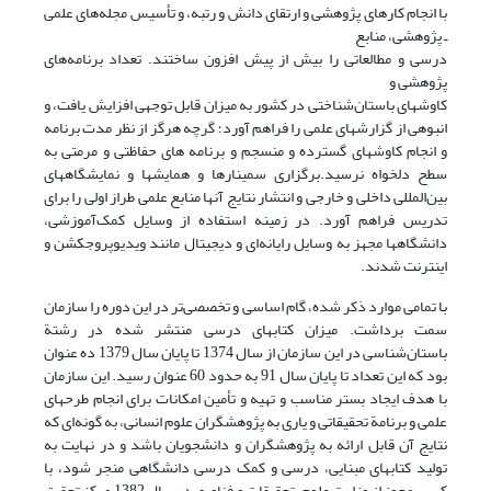
با انجام کارهای پژوهشی و ارتقای دانش و رتبه، و تأسیس مجله‌های علمی
ـ پژوهشی، منابع
درسی و مطالعاتی را بیش از پیش افزون ساختند. تعداد برنامه‌های
پژوهشی و
کاوشهای باستان‌شناختی در کشور به میزان قابل توجهی افزایش یافت، و
انبوهی از گزارشهای علمی را فراهم آورد؛ گرچه هرگز از نظر مدت برنامه
و انجام کاوشهای گسترده و منسجم و برنامه های حفاظتی و مرمتی به
سطح دلخواه نرسید.برگزاری سمینارها و همایشها و نمایشگاههای
بین‌المللی داخلی و خارجی و انتشار نتایج آنها منابع علمی طراز اولی را برای
تدریس فراهم آورد. در زمینه استفاده از وسایل کمک‌آموزشی،
دانشگاهها مجهز به وسایل رایانه‌ای و دیجیتال مانند ویدیوپروجکشن و
اینترنت شدند.
با تمامی موارد ذکر شده، گام اساسی و تخصصی‌تر در این دوره را سازمان
سمت برداشت. میزان کتابهای درسی منتشر شده در رشتة
باستان‌شناسی در این سازمان از سال 1374 تا پایان سال 1379 ده عنوان
بود که این تعداد تا پایان سال 91 به حدود 60 عنوان رسید. این سازمان
با هدف ایجاد بستر مناسب و تهیه و تأمین امکانات برای انجام طرحهای
علمی و برنامة تحقیقاتی و یاری به پژوهشگران علوم انسانی، به گونه‌ای که
نتایج آن قابل ارائه به پژوهشگران و دانشجویان باشد و در نهایت به
تولید کتابهای مبنایی، درسی و کمک درسی دانشگاهی منجر شود، با
کسب مجوز از وزارت علوم، تحقیقات و فناوری در سال 1382 مرکز تحقیق