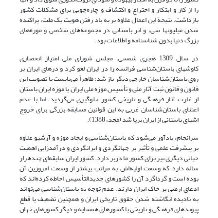
را از کار و ابتکار و اختراع و اکتشاف و چاره‌جویی برای مشکلات کشور
بازداشت. نتیجة این اعمال علاوه بر به‌ باد رفتن هویت یک ملت، پراکنده
شدن میلیونها شیء و اثر باستانی در مجموعه‌های شخصی و موزه‌های
بزرگ دنیا بدون شناسنامه و اطلاعات بود.
در سال 1309 هجری شمسی، مجلس شورای ملی امتیاز انحصاری
کاوشهای باستان‌شناسی فرانسه را در ایران لغو کرد و درهای ایران بر
روی باستان‌شناسان خارجی دیگر باز شد؛ ظاهراً می‌بایست با تصویب این
قانون و قانون ثبت آثار ملی و تأسیس موزه ملی ایران یا موزه ایران باستان
از غارت آثار فرهنگی و تاریخی کشور جلوگیری می‌گردید، اما با عدم
اعتنای باستان‌شناسان غربی به این قوانین مسابقه بزرگی برای خروج
اشیای باستانی از ایران برپا شد (مجد، 1388).
سرانجام، یادآور می‌شود که باستان‌شناسی و ایجاد موزه و آرشیو علاوه
بر پیشرفت علمی و تأثیر بر جهانگردی و ایرانگردی و درآمدزایی اهمیت
حیاتی دیگری نیز برای کشور ما دربر دارد. کشور ایران سابقه‌ای چندهزار
ساله دارد که وسعت اولیه‌اش به مراتب بیشتر از وسعت امروزین آن
بوده است و گرداگرد آن را کشورهای جدیدالتأسیس احاطه کرده‌اند که
ادعای ارضی بر خاک ایران دارند. عدم توجه به باستان‌شناسی می‌تواند
به نادیده انگاشته شدن حقوق تاریخی ایران و همچنین تضعیف یا قطع
پیوندهای فرهنگی و تاریخی با کشورهای همسایه و دیگر کشورهای جهان