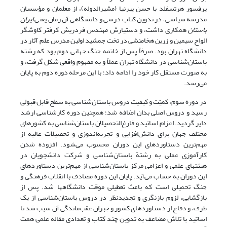
پرفسور هرتسفلد با حسن پیرنیا (مشیرالدوله)، از معلمان و مؤسسان
مدرسه سیاسی، در تدوین کتاب درسی و دانشگاهی آن زمان یعنی
ایران
باستان
همکاری داشت، و دستیارش مهندس فردریش کرفتر کاوشگر
الواح سیمین و زرین هخامنشی در تخت جمشید اولین مدرس علم آثار در
دانشگاه تهران بود. صرفاً پس از خاتمه جنگ جهانی دوم بود که رشته
باستان‌شناسی در دانشگاه تهران عملاً و به مفهوم واقعی شکل گرفت، و
به صورت مستقل کار خود را ادامه داد؛ با این مرحله دوره دوم به پایان
می‌رسد.
در دورة سوم، کمیّت و کیفیت دروس باستان‌شناسی به سطح قابل قبولی
رسید و دروس اصلی بدان اضافه شد؛ همچنین دوره کارشناسی ارشد
دایر گردید. اعزام اساتید و فارغ‌التحصیلان باستان‌شناسی به کشورهای
مختلف جهان برای دانش‌افزایی و تجربه‌اندوزی و تحصیلات عالیه از
مهم‌ترین دستاوردهای این دوران محسوب می‌شود. افزوده شدن
کارآموزی عملی به رشتة باستان‌شناسی و شرکت دانشجویان در
هیئتهای علمی و اعزامی مرکز باستان‌شناسی از مهم‌ترین دستاوردهای
این دوران به حساب می‌آید. پایان این دوره مصادف با انقلاب فرهنگی و
جنگ تحمیلی است که باعث تعطیلی موقت دانشگاهها شد. پس از
بازگشایی، لزوم بازنگری و تجدیدنظر در دروس باستان‌شناسی از یک
طرف، و دفاع از دستاوردهای کشور و جبران عقب‌ماندگی آن سبب شد تا
اساتید با تلاش مضاعف به تدوین چند کتاب و تعدادی مقاله علمی همت