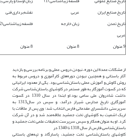
تاریخ صنایع عمومی
فلسفه زیباشناسی (1)
زبان اوستا و پارسی ب
تاریخ صنایع ایران
عربی
نقشه‌برداری فنی
تاریخ تمدن
زبان خارجه
فلسفه زیباشناسی(2)
عربی
9 عنوان
8 عنوان
8 عنوان
از مشکلات عمدة این دوره، نبودن دروس عملی و برنامه بررسی و بازدید
آثار باستانی و همچنین نبودن دوره‌های کارآموزی و دروس مربوط به
روش کاوش و آموزش عملی باستان‌شناسی بود. یکی از معدود ایرانیانی
که در کسوت آموزگار به طور مستمر در کاوشهای باستان‌شناسی شرکت
داشت شادروان علی سامی بود.او ابتدا در سال 1310 در کسوت
آموزگاری تاریخ مدارس شیراز درآمد، و سپس در سال1313 به
سرپرستی دانشسرای مقدماتی فارس انتخاب شد؛ وی پس از ملاقات با
اریک اشمیت به کاوشهای تخت جمشید علاقه‌مند شد و در آن شرکت
کرد. او به عنوان همکار و سپس سرپرست تحقیقات علمی تخت جمشید و
باستان‌شناسی فارس از سال 1318 تا 1340 در
کاوشهای باستان‌شناسی تخت جمشید، پاسارگاد و تپه‌های باستانی