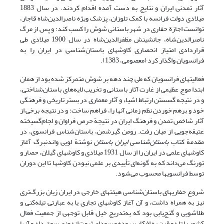
آثار تمدنی ایران و نتایج به دست آمده اقدام ‌کردند. در سال 1883
میلادی دولت فرانسه با کمک تلوزان، پزشک ویژه ناصرالدین‌شاه قاجار،
توانست اجازة حفاری در شهر باستانی شوش را کسب کند؛ و پس از مرگ
ناصرالدین‌شاه، جانشینش مظفرالدین‌شاه در سال 1900 میلادی طی
قراردادی امتیاز انحصاری کاوشهای باستان‌شناسی در ایران را به
فرانسویان واگذار کرد (معصومی، 1383).
فعالیتهای فرانسویان که طی چند دهه بر شوش متمرکز شده بود از همان
ابتدا موج عظیمی از غارت آثار باستانی و تخریب لایه‌های باستان‌شناختی،
و در نتیجه گسستن ارتباط اشیاء و آثار معماری در بستر تاریخی و فرهنگی
خود و برهم خوردن نظم زمانی آنها را، فراهم ساخت؛ و در نتیجه برخی از
آثار شاخص تمدن و فرهنگ ایران در نتیجة حرص فراوان و لجام‌گسیخته
عتیقه‌جویی از میان رفت. رومن گیرشمن، باستان‌شناس فرانسوی، در
مقدمة کتاب
باستان‌شناسی ایران باستان
نوشتة لویی واندنبرگ آغاز
کاوشهای علمی در ایران را از سال 1931 میلادی و کاوشهای گیلان، حصار و
تورنگ می‌داند که به گونه‌ای تأییدی بر علمی نبودن کاوشها تا این دوران
توسط فرانسویها محسوب می‌شود.
شروع حفاریهای باستان‌شناسی هیئتهای خارجی در ایران زیان بزرگ‌تری
نیز به همراه داشت، و آن آغاز کاوشهای تجاری یا به عبارتی تیله‌کنی و
طلاشویی و گنج‌یابی بود که به‌تدریج خیل قابل توجهی از جمعیت فعال
کشور را تا دو قرن به افکار بیهوده و سودای ثروت‌اندوزی سوق داد و آنها