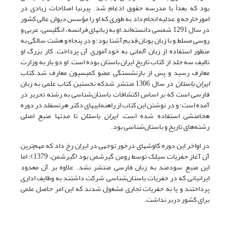
بود که بعداً با مدرسه حقوق ادغام شد. پیرنیا اصلاحات زیادی در
امورخارجه و عدلیه انجام داد به طوری که او را مؤسس دیوان عالی کشور
در سال 1291 شمسی دانسته‌اند.او به زبانهای فرانسه، انگلیسی، عربی و
روسی مسلط و با زبان یونان قدیم آشنا بود؛ و در پنجاه و هشت سالگی به
منظور استفاده از زبان آلمانی به خودآموزی آن پرداخت. کار بزرگ او
تالیف سه جلد از کتاب تاریخ ایران باستان بوده است. او دو بار به وزارت
معارف رسید و پس از بازنشستگی عضو کمیسیون معارف شد.کتاب
ایران باستان
در سال 1306 منتشر شدکه نخستین کتاب علمی به زبان
فارسی است که بر اساس اکتشافات باستان‌شناسی به رشته تحریر در
آمده است؛ و در نوشتن این کتاب از راهنماییهای دکتر هرتسفلد در دوره
هخامنشی استفاده شده است.
ایران باستان
تا مدتها منبع اصلی
رشته‌های تاریخ و باستان‌شناسی بود.
در اواخر این دوره کاوشهای درخور توجهی در ایران رخ داد که مهم‌ترین
آن آغاز حفریات سیلک توسط رومن گیرشمن بود (گیرشمن، 1379)؛ اما
این منبع سودمند به زبان فارسی منتشر نشد. علاوه بر آن معدود
ایرانیانی که در حفریات باستان‌شناسی شرکت داشتند به وظایف اداری
پرداختند و یا به حفریات تجاری مشغول شدند که این امر حاصل علمی
برای کشور دربر نداشت.