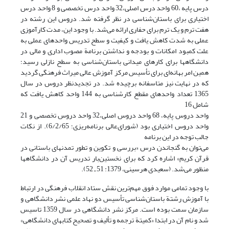
درس پایه ،60 واحد درس اصلی،32 واحد درس تخصصی و 8 واحد درس
اختیاری برای باستان‌شناسی در نظر گرفته شد. دروس این رشته در
هفت ترم و یک ترم برای حفاری ارائه می‌شد. با وجود این، مدت کارآموزی
عملی به شدت کاهش یافت و کیفیت و سطح تدریس واحدهای عملی به
علت کمبود امکانات و بودجه و نداشتن برنامة مصوب اداری و مالی در
دانشگاهها برای کارهای میدانی باستان‌شناسی به سطح نازلی رسید؛
همین امر بهانه‌ای برای تأسیس مرکز آموزش عالی میراث فرهنگی گردید
که در نهایت نیز متاسفانه برچیده شد. در تجدیدنظر دروس در سال
1365 تعداد واحدهای مقطع کارشناسی به 144 واحد کاهش یافت که
شامل 16
واحد دروس پایه، 68 واحد دروس اصلی،32 واحد دروس تخصصی و 21
واحد دروس اختیاری بود (شورای‌عالی برنامه‌ریزی؛ 6/2/65). از نکات
جالب توجه در این برنامه
می‌توان به گنجاندن درس «بررسی و تکوین و تطور تمدنهای باستانی در
قرآن کریم» اشاره کرد که برای نخستین‌بار تدریس آن در دانشگاهها
منظور می‌شد. (سعیدی هرسینی، 1379: 51 ـ 52).
با وجود تمامی موارد فوق مهم‌ترین نقش ستاد انقلاب فرهنگی در ارتباط
با آموزش رشتة باستان‌شناسی تأسیس دو نهاد علمی نشر دانشگاهی و
سازمان سمت بوده است. مرکز نشر دانشگاهی در سال 1359 تاسیس
شد و نام آن در ابتدا «کمیتة ترجمه و تألیف و تصحیح کتابهای دانشگاهی»