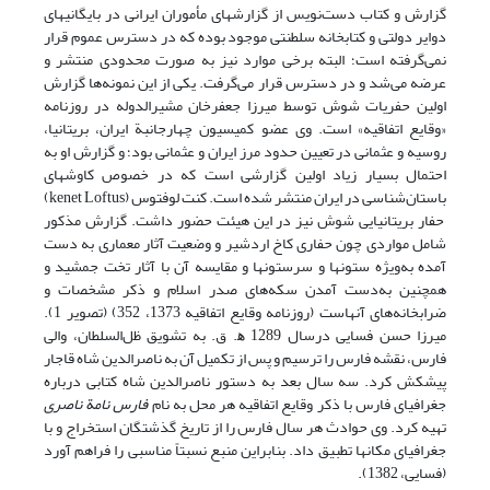
گزارش و کتاب دست‌نویس از گزارشهای مأموران ایرانی در بایگانیهای
دوایر دولتی و کتابخانه سلطنتی موجود بوده که در دسترس عموم قرار
نمی‌گرفته است؛ البته برخی موارد نیز به صورت محدودی منتشر و
عرضه می‌شد و در دسترس قرار می‌گرفت. یکی از این نمونه‌ها گزارش
اولین حفریات شوش توسط میرزا جعفرخان مشیرالدوله در روزنامه
«وقایع اتفاقیه» است. وی عضو کمیسیون چهارجانبة ایران، بریتانیا،
روسیه و عثمانی در تعیین حدود مرز ایران و عثمانی بود؛ و گزارش او به
احتمال بسیار زیاد اولین گزارشی است که در خصوص کاوشهای
باستان‌شناسی در ایران منتشر شده است. کنت لوفتوس (kenet Loftus)
حفار بریتانیایی شوش نیز در این هیئت حضور داشت. گزارش مذکور
شامل مواردی چون حفاری کاخ اردشیر و وضعیت آثار معماری به دست
آمده به‌ویژه ستونها و سرستونها و مقایسه آن با آثار تخت جمشید و
همچنین به‌دست آمدن سکه‌های صدر اسلام و ذکر مشخصات و
ضرابخانه‌های آنهاست (روزنامه وقایع اتفاقیه 1373، 352) (تصویر 1).
میرزا حسن فسایی درسال 1289 ﻫ. ق. به تشویق ظل‌السلطان، والی
فارس، نقشه فارس را ترسیم و پس از تکمیل آن به ناصرالدین شاه قاجار
پیشکش کرد. سه سال بعد به دستور ناصرالدین شاه کتابی درباره
جغرافیای فارس با ذکر وقایع اتفاقیه هر محل به نام
فارس نامة ناصری
تهیه کرد. وی حوادث هر سال فارس را از تاریخ گذشتگان استخراج و با
جغرافیای مکانها تطبیق داد. بنابراین منبع نسبتاً مناسبی را فراهم آورد
(فسایی، 1382).