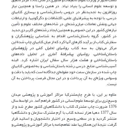
و توسعه علوم انسانی را بنیاد نهاد. در همین راستا و همچنین نیاز
روزافزون به تجدیدنظر در دروس باستان‌شناسی و بهسازی کتابهای
درسی، با توجه به پیشرفتهای علمی، اکتشافات و دگرگونیها، و ارتباطات
جهانی ونقش تعاملات میان‌رشته‌ای در شاخه‌های مختلف علوم و تأمین
نیازهای کشور در این خصوص و همچنین ایجاد رشته‌های کاربردی جدید
در کشور، گروه باستان‌شناسی اقدام به شناسایی پژوهشگران و
سفارش کتاب از برآیند کارهای آنها کرد که از میان کتابهای چاپ شدة این
مرکز می‌توان به سه کتاب
روشهای تحلیل کمّی در پژوهشهای
باستان‌شناختی، روشهای پیشرفتة آماری در تحلیل داده‌های
باستان‌شناختی و هشت هزار سال سفال ایران
اشاره کرد. البته
آسیب‌شناسی منابع درسی رشته باستان‌شناسی و به‌خصوص کتابهای
چاپ شده در سازمان سمت خود مقوله‌ای جداگانه است که باید با دقت و
وسواس ویژه‌ای به آن پرداخت و در این مجال فرصت پرداختن به آن
نیست.
علاوه بر این، با طرح چاپمشترکبا مراکز آموزشی و پژوهشی میدان
وسیع‌تری برای توسعة علوم انسانی در کشور فراهم آمد. در اواسط سال
1376 ضرورت چاپ مشترک کتاب با دانشگاههای کشور مطرح شد و از
سال 1377 دهها هزار نسخه کتاب با آرم مشترک سازمان و دانشگاهها
منتشر گردید و در سطحی وسیع در اختیار دانشجویان و اساتید قرار
گرفت. نتیجة این همکاریها عقد تفاهم‌نامه با مراکز آموزشی و پژوهشی و