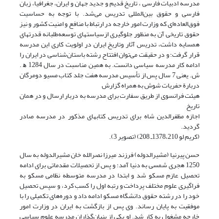
مدرسه ادبیات فارسی ، تاریخ قدیم و جدید جهان و ایران، جغرافیا، زبان
فارسی و حقوق بین‌المللی تدریس می‌شد. با توجه به حساسیت
فوق‌العاده‌ای که وزارت امور خارجه در ارتباط با منافع و امنیت کشور و نیز
حقوق تاریخی آن به منظور جلوگیری ازسیاستهای توسعه‌طلبانه قدرتهای
همسایه داشت، تدریس آثار وتاریخ ایران در اولویت‌ کاری این مدرسه
قرار گرفت؛ و در حقیقت می‌توان افتتاح رشته باستان‌شناسی در ایران را
ادامه کار مدرسه سیاسی دانست. به همین مناسبت در سال 1284 ﻫ .
ش. یعنی 7 سال پس از تأسیس مدرسه هفت جلد کتاب مسیو دومرگان
دربارة حفریات شوش به همراه گزارش
هیئت فرانسوی از طریق سفارت برای مدرسه به دربار ارسال و در همان
تاریخ
اجازه مظفرالدین شاه برای تدریس کتابهای مذکور در مدرسه صادر
گردید.
(کریم لو 1378،210ـ 208) (تصویر 3).
حسن پیرنیا (مشیرالدوله) فرزند میرزا نصرالله خان مشیرالدوله به سال
1250 هجری شمسی به دنیا آمد؛ و پس از تحصیلات مقدماتی برای ادامه
تحصیل عازم مسکو شد و ابتدا در مدرسه متوسطه نظامی مسکو به
فراگیری علوم مختلف پرداخت و رتبه اول را کسب کرد، و سپس تحصیل
خود را در رشته حقوق دانشگاه مسکو ادامه داد و دوره‌های تکمیلی را با
موفقیت به پایان رساند. وی پس از بازگشت به ایران در وزارت امور
خارجه مشغول به کار شد. او یکی از بنیان‌گذاران مدرسه علوم سیاسی