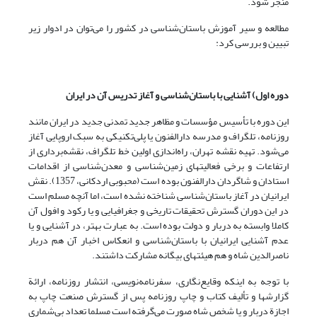
منجر شود.
مطالعه و سیر آموزش باستان‌شناسی در کشور را می‌توان در ادوار زیر
تبیین و بررسی کرد:
دوره اول) آشنایی با باستان‌شناسی و آغاز تدریس آن در ایران
این دوره با تأسیس مؤسسات و مظاهر جدید تمدنی جدید در ایران مانند
روزنامه، تلگراف و مدرسه دارالفنون یا پلی‌تکنیکی به سبک اروپایی آغاز
می‌شود. تهیه نقشه تهران، راه‌اندازی اولین خط تلگراف، نقشه‌برداری از
ارتفاعات و برخی فعالیتهای زمین‌شناسی و معدن‌شناسی از اقدامات
استادان و شاگردان دارالفنون بوده است (محبوبی اردکانی، 1357). نقش
ایرانیان در آغاز باستان‌شناسی شناخته نشده است، اما آنچه مسلم است
در این دوران گسترش تحقیقات تاریخی و جغرافیایی و یا رکود و افول آن
کاملا وابسته به دربار و دولت بوده است. به عبارت بهتر، در آشنایی و یا
عدم آشنایی ایرانیان با باستان‌شناسی و انعکاس اخبار آن هم دربار
ناصرالدین شاه و هم هیئتهای بیگانه مشارکت داشتند.
با توجه به اینکه وقایع‌نگاری، سفرنامه‌نویسی، انتشار روزنامه، ارائة
گزارشها و تألیف کتاب و چاپ روزنامه پس از گسترش صنعت چاپ به
اجازة دربار و یا شخص شاه صورت می‌گرفته است مسلما تعداد بی‌شماری