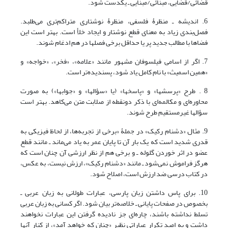
قضائی/قضایی، مبنائی/مبنایی ـ یکدست شود.
6. اندیشه ـ منظرۀ فلسفی، منظرۀ نوشتاری متراکم‌تری می‌طلبد.
فصل‌بندی زیاد به معنای قطع نوشتار و ایجاد خلأ است. بهتر است این
فضاها با مطالب جدید پر یا حداقل برخی فصلها در هم ادغام شوند.
7. اگر از اسامی فیلسوفان مشهور مانند «علامه»، «فخر»، «خواجه» و
«همین اسمیث» با نام کامل یاد شود، پسندیده‌تر است.
8 . طرح «پرسشها» و «پاسخها» (یا «سؤالها» و «جوابها») به صورت
محاوره‌ای و مکالمه‌ای با ذکر دونقطه از صلابت متن می‌کاهد. بهتر است
سؤالها غیرمستقیم طرح شوند.
9. مثال «دشنام رکیک» در جملۀ «برخی از تجربه‌ها، از لحاظ فیزیکی به
قدری شدید است که یک بار آن تا پایان عمر به یاد می‌ماند ـ مانند قطع
عضو در اثر خوردن گلوله ـ و برخی هم از نظر ارزشی آن چنان است که
هرگز فراموش نمی‌شود ـ مانند «دشنام رکیک»، ارزش نیست، به عکس،
در کتاب درسی ضد ارزش است، اصلاح شود.
10. برای پاس داشتن زبان پارسی، عبارات طولانی به زبان عربی ـ
بخصوص در صفحات پایانی ـ خلاصه‌تر بیان شود. اگر کسانی به زبان عربی
تسلط نداشته باشند، چاره‌ای جز نادیده گرفتن این عبارات نخواهند
داشت و به امید تکرار عباراتی نظیر «چنان که خواهد آمد»، از کنار آنها