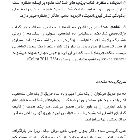
4. اندیشه ـ منظره.
کتاب
بن‌لایه‌های شناخت
علاوه بر اینکه منظره است
(دارای صورت و معناست)، اندیشه ـ منظره هم هست؛ زیرا به بیان
چگونگی شکل‌گیری اندیشه (تجربه حسی) متأثر از منظره می‌پردازد.
5. تفاهم.
هدف از پرداختن به ‌لایه‌های بنیادین شناخت در کتاب
بن‌لایه‌های شناخت
، دستیابی به تفاهمی اصولی و استفاده از زبانی
مشترک برای شناخت علم است، و اگر درست برداشت شود باید بسیاری
از سوء تفاهمها از بین برود. به نظر رُنه شار «منظره یک صحنه تماشایی
نیست، بلکه تجربه‌ای است که در آن فرد و جهان دوباره متولد می‌شوند
(co-naissance) و با هم به تفاهم می‌رسند» (Collot, 2011: 233).
متن گزیده: مقدمه
به دو طریق می‌توان از یک متن ادبی و به سه طریق از یک متن فلسفی ـ
ادبی لذت برد. هر سه طریق درباره کتاب
بن‌لایه‌های شناخت
به طور عام
و بند آغازین آن به طور خاص صدق می‌کند. هر چند هدف از تألیف
کتابهای فلسفی اندیشیدن است، خواندن این متون و گوش دادن به آنها
بر اثربخشی آنها می‌افزاید.
متن گزینش‌شده ـ اگر بتوان چنین نامی برآن نهاد، زیرا در پاراگراف
آغازین، انتخاب محلی از اعراب ندارد ـ از یک سو بیانگر ساختار مستحکم