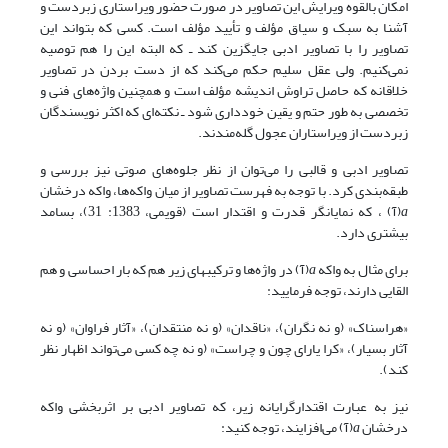
امکان بالقوه ویرایش این تصاویر در صورت حضور ویراستاری زبردست و
آشنا به سبک و سیاق مؤلف و تأیید مؤلف است. کسی که بتواند این
تصاویر را با تصاویر ادبی جایگزین کند ـ که البته این را هم توصیه
نمی‌کنیم. ولی عقل سلیم حکم می‌کند که از دست بردن در تصاویر
خلاقانه که حاصل تراوش اندیشه مؤلف است و همچنین واژه‌های فنی و
تخصصی به طور حتم و یقین خودداری شود ـ نکته‌ای که اکثر نویسندگان
زبردست از ویراستاران عجول گله‌مندند.
تصاویر ادبی و قالبی را می‌توان از نظر جلوه‌های صوتی نیز بررسی و
طبقه‌بندی کرد. با توجه به فهرست تصاویر از میان واکه‌ها، واکه درخشان
a
(آ) ، که نمایانگر قدرت و اقتدار است (قویمی، 1383: 31)، بسامد
بیشتری دارد.
برای مثال به واکه
a
(آ) در واژه‌ها و ترکیبهای زیر هم که بار احساسی و هم
القایی دارند، توجه فرمایید:
«هراسناک» (و نه نگران)، «ناقدان» (و نه منتقدان)، «آثار فراوان» (و نه
آثار بسیار)، «کرا یارای چون و چراست» (و نه چه کسی می‌تواند اظهار نظر
کند).
نیز به عبارت اقتدارگرایانه زیر، که تصاویر ادبی بر اثربخشی واکه
درخشان
a
(آ) می‌افزایند، توجه کنید: