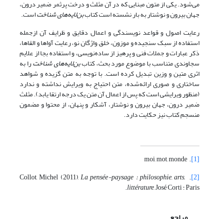
می‌شود. یکی از متون مبنایی که در آن مثلث و درخت پرثمر ضمیر درون،
جهان بیرون و نوشتار به بار نشسته است کتاب
بن‌لایه‌های شناخت
است.
رعایت اصول و قواعد نویسندگی و اعمال دقایق و ظرایف آن ازجمله
استفاده از سبک سنجیده و موزون، خلق واژگان نو، رعایت آواها و القاها،
ذکر عبارات و جملات فنی و پرهیز از ساده‌نویسی، و استفاده بجا از علایم
سجاوندی متناسب با موضوع مورد بحث، کتاب
بن‌لایه‌های شناخت
را به
اثری متین و وزین تبدیل کرده است. با توجه به متن گزیده و شواهد
ساختاری و صوری ارائه‌شده، متن احتیاج به ویرایش نداشته و ندارد
(منظور ویرایشی است که پس از اعمال آن متن یک درجه ارتقا یابد). مثلث
ضمیر درون، جهان بیرون و نوشتار، آشکار و پنهان، از محتوا و مضمون
منسجم کتاب نیز حکایت دارد.
. moi, mot, monde
[1]
La pensée-paysage : philosophie, arts,
. Collot, Michel (2011),
[2]
littérature
, José Corti : Paris.
مراجع