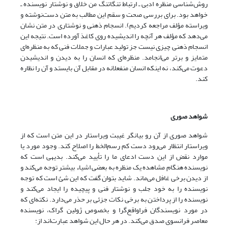
روش‌شناسی منظره ادبی ـ ارتباط تنگاتنگ من خلاق و نوشتار نویسنده ـ
خواهد بود. برای بررسی صحت و سقم این مطالب به متن دست‌نوشته و
ویراسته مؤلف مراجعه کردیم). انسجام ذهنی و نوشتاری در متن نشان
می‌دهد که مؤلف هر آنچه را اندیشیده روی کاغذ آورده است. نتیجه این
انسجام ذهنی چیزی نیست جز تولید عبارات و جملات فنی که به منظره‌ای
متمایز و برتر می‌انجامد. منظره‌ای که انسان را به دیدن و اندیشیدن
دعوت می‌کند، نه اینکه انسان منفعلانه در مقابل آن بایستد و آن را نظاره
کند.
شواهد صوری
شواهد صوری از آن رو بیانگر غیبت ویراستار در این متن است که از
ویراستار انتظار می‌رود دست کم رسم‌الخط را اصلاح کند. وجود مورد یا
موارد نقض از این دست ادعای ما را تأیید می‌کند. بدیهی است که
نویسنده هنگام مشاهده یک منظره به بعضی اشیاء بیشتر توجه می‌کند و
از دیدن برخی غافل می‌ماند. شاید بتوان گفت که این شئ است که توجه
نویسنده را به خود جلب و نوشتار فنی و پیچیده را ایجاد می‌کند و
نویسنده را از پرداختن به برخی نکات جزئی بر حذر می‌دارد. نکته‌ای که
در مورد نویسندگان فراواقع‌گرا و بخصوص ژولین گراک، نویسنده
معاصر فرانسوی صدق می‌کند. در هر حال این شواهد عبارت‌اند از: