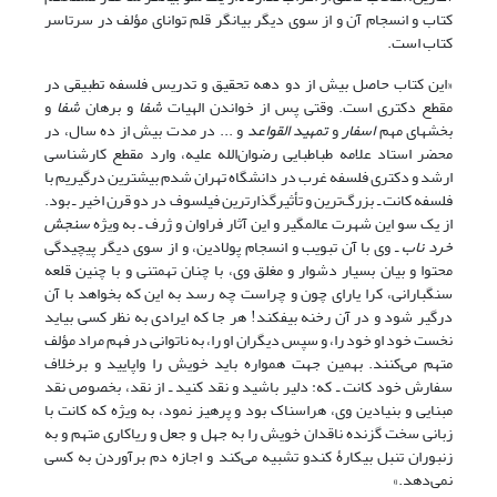
کتاب و انسجام آن و از سوی دیگر بیانگر قلم توانای مؤلف در سرتاسر
کتاب است.
«این کتاب حاصل بیش از دو دهه تحقیق و تدریس فلسفه تطبیقی در
مقطع دکتری است. وقتی پس از خواندن الهیات
شفا
و برهان
شفا
و
بخشهای مهم
اسفار
و
تمهید القواعد
و ... در مدت بیش از ده سال، در
محضر استاد علامه طباطبایی رضوان‌الله علیه، وارد مقطع کارشناسی
ارشد و دکتری فلسفه غرب در دانشگاه تهران شدم بیشترین درگیریم با
فلسفه کانت ـ بزرگ‌ترین و تأثیرگذارترین فیلسوف در دو قرن اخیر ـ بود.
از یک سو این شهرت عالمگیر و این آثار فراوان و ژرف ـ به ویژه
سنجش
خرد ناب
ـ وی با آن تبویب و انسجام پولادین، و از سوی دیگر پیچیدگی
محتوا و بیان بسیار دشوار و مغلق وی، با چنان تهمتنی و با چنین قلعه
سنگبارانی، کرا یارای چون و چراست چه رسد به این که بخواهد با آن
درگیر شود و در آن رخنه بیفکند! هر جا که ایرادی به نظر کسی بیاید
نخست خود او خود را، و سپس دیگران او را، به ناتوانی در فهم مراد مؤلف
متهم می‌کنند. بهمین جهت همواره باید خویش را واپایید و برخلاف
سفارش خود کانت ـ که: دلیر باشید و نقد کنید ـ از نقد، بخصوص نقد
مبنایی و بنیادین وی، هراسناک بود و پرهیز نمود، به ویژه که کانت با
زبانی سخت گزنده ناقدان خویش را به جهل و جعل و ریاکاری متهم و به
زنبوران تنبل بیکارۀ کندو تشبیه می‌کند و اجازه دم برآوردن به کسی
نمی‌دهد.»