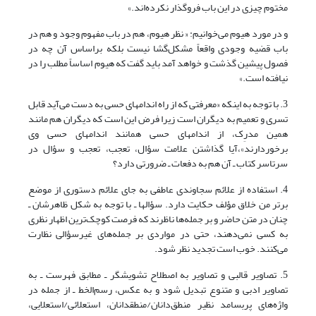
مختوم چیزی در این باب فروگذار نکرده‌اند.»
و در مورد هیوم می‌خوانیم: « نظر هیوم، هم در باب مفهوم وجود و هم در
باب قضیه وجودی واقعاً مشکل‌گشا نیست بلکه براساس آن چه در
فصول پیشین گذشت و خواهد آمد باید گفت که هیوم اساساً مطلب را در
نیافته است.»
3. با توجه به اینکه «معرفتی که از راه اندامهای حسی به دست می‌آید قابل
تسری و تعمیم به دیگران است زیرا فرض این است که دیگران هم مانند
همین مدرِک، از اندامهای حسی همانند اندامهای حسی وی
برخوردارند»،آیا گذاشتن علامت سؤال، تعجب، تعجب و سؤال در
سرتاسر کتاب ـ آن هم به دفعات ـ ضرورتی دارد؟
4. استفاده از علائم سجاوندی عاطفی به جای علائم دستوری از موضع
برتر من خلاق مؤلف حکایت دارد. سؤالها ـ با توجه به شکل ظاهرشان ـ
چنان در متن حاضر و بر جمله‌ها ناظرند که فرصت کوچک‌ترین اظهار نظری
به کسی نمی‌دهند، حتی در مواردی بر جمله‌های غیر‌سؤالی نظارت
می‌کنند. خوب است تجدید نظر شود.
5. تصاویر قالبی و تصاویر به اصطلاح تشویشگر ـ مطابق فهرست ـ به
تصاویر ادبی و متنوع تبدیل شود و به عکس، رسم‌الخط ـ از جمله در
واژ‌ه‌های پربسامد نظیر منطق‌دانان/منطقدانان، استعلائی/استعلایی،