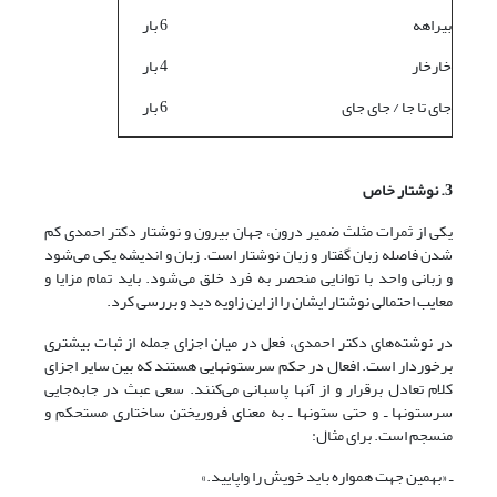
بیراهه
6 بار
خارخار
4 بار
جای تا جا / جای جای
6 بار
3. نوشتار خاص
یکی از ثمرات مثلث ضمیر درون، جهان بیرون و نوشتار دکتر احمدی کم
شدن فاصله زبان گفتار و زبان نوشتار است. زبان و اندیشه یکی می‌شود
و زبانی واحد با توانایی منحصر به فرد خلق می‌شود. باید تمام مزایا و
معایب احتمالی نوشتار ایشان را از این زاویه دید و بررسی کرد.
در نوشته‌های دکتر احمدی، فعل در میان اجزای جمله از ثبات بیشتری
برخوردار است. افعال در حکم سرستونهایی هستند که بین سایر اجزای
کلام تعادل برقرار و از آنها پاسبانی می‌کنند. سعی عبث در جابه‌جایی
سرستونها ـ و حتی ستونها ـ به معنای فروریختن ساختاری مستحکم و
منسجم است. برای مثال:
ـ «بهمین جهت همواره باید خویش را واپایید.»