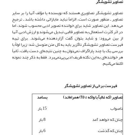
تصاویر تشویشگر
تصاویر تشویشگر تصاویری هستند که نویسنده یا مؤلف آنها را بر سایر
تصاویر ـ منظور صورت است، الزاماً نباید مابازائی داشته باشد ـ ترجیح
می‌دهد. این تصاویر شاید برای خواننده تصویر ادبی محسوب شوند، اما
در اثر کثرت استعمال به تصاویر قالبی تبدیل می‌شوند و ارزش ادبی آنها
از بین می‌رود؛ و شاید بتوان گفت آزاردهنده می‌شوند. برای تهیه
فهرست تصاویر تشویشگر ناگزیر باید به کل متن متوسل شد؛ زیرا اولاً با
بررسی یک یا چند پاراگراف نمی‌توان به چنین نتیجه‌ای دست یافت، ثانیاً
هر خواننده‌ای‌ به این نکته ظریف ادبی پی‌نمی‌برد. فقط به ذکر چند نمونه
اکتفا می‌کنیم.
فهرست برخی از تصاویر تشویشگر
تصاویر (که غالباً با واکه
a
(اآ) همراه‌اند)
بسامد
ناصواب
15 بار
چنان که خواهد آمد
8 بار
چنان که گذشت
6 بار