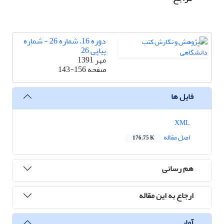
دوره 16، شماره 26 - شماره
پیاپی 26
مهر 1391
صفحه
143-156
فایل ها
XML
اصل مقاله
176.75 K
هم رسانی
ارجاع به این مقاله
آمار