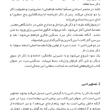
ذکر سه نقطه،
تلمّذ در محضر استادی مسلّم (علامه طباطبایی)، مشروعیت و مقبولیت کار
را دو چندان می‌کند. پس از ذکر تاریخچه‌ (یا پیشگفتاری پنج سطری) و
ادای دین به استادی فرزانه
(«رضوان‌الله علیه») و ذکر طی مراحل و مدارج علمی در دانشگاهی معتبر،
مقدمۀ اصلی آغاز می‌شود ـ که می‌تواند الگوی مناسبی برای ورود به متن
باشد.‌ آنگاه مقدمات ذکر نبرد سنگین فکری فراهم می‌شود: نقد و
بررسی آثار کانت («بزرگ‌ترین و تأثیرگذارترین فیلسوف
در دو قرن اخیر»). شدت نبرد از اولین واژۀ مقدمه اصلی (جمله سوم)، با
ذکر عبارت «از
یک سو» شروع می‌شود و با «شهرتی عالمگیر» ادامه و با ذکر «از سوی
دیگر» و «این آثار فراوان و ژرف» بسط می‌یابد. سنگینی نبرد در عنوان
کتاب (
بن‌لایه‌های شناخت
نه شناخت سطحی) نیز متجلّی است.
2. تصاویر ادبی
آنچه یک اثر را به اثر ادبی یا با گرایش ادبی تبدیل می‌کند وجود تصاویر
ادبی است (در عنوان این کتاب نیز پیامی ادبی نهفته است، زیرا در عین
آنکه حامل پیامی است به خود پیام ارجاع می‌دهد)؛ و نیز استفاده از
صنایع و آرایه‌های ادبی، و روشهای بیانی که به گوش و هوش خوش‌تر