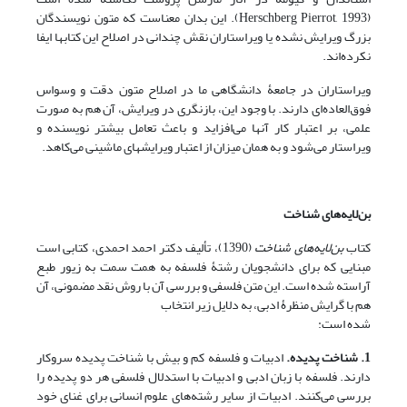
(Herschberg Pierrot, 1993). این بدان معناست که متون نویسندگان
بزرگ ویرایش نشده یا ویراستاران نقش چندانی در اصلاح این کتابها ایفا
نکرده‌اند.
ویراستاران در جامعۀ دانشگاهی ما در اصلاح متون دقت و وسواس
فوق‌العاده‌ای دارند. با وجود این، بازنگری در ویرایش، آن هم به صورت
علمی، بر اعتبار کار آنها می‌افزاید و باعث تعامل بیشتر نویسنده و
ویراستار می‌شود و به همان میزان از اعتبار ویرایشهای ماشینی می‌کاهد.
بن‌لایه‌های شناخت
کتاب
بن‌لایه‌های شناخت
(1390)، تألیف دکتر احمد احمدی، کتابی است
مبنایی که برای دانشجویان رشتۀ فلسفه به همت سمت به زیور طبع
آراسته شده است. این متن فلسفی و بررسی آن با روش نقد مضمونی، آن
هم با گرایش منظرۀ ادبی، به دلایل زیر انتخاب
شده است:
1. شناخت پدیده.
ادبیات و فلسفه کم و بیش با شناخت پدیده سروکار
دارند. فلسفه با زبان ادبی و ادبیات با استدلال فلسفی هر دو پدیده را
بررسی می‌کنند. ادبیات از سایر رشته‌های علوم انسانی برای غنای خود