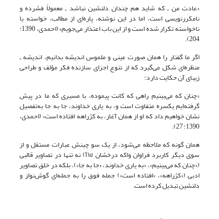
«عادت من ـ که شاید هم چندان دلنشین نباشد ـ معمولاً فشرده و
نامکررنویسی است، اما در این نوشته، پاره‌ای از مطالب، خواسته یا
ناخواسته تکرار شده است و از این باب اعتذار می‌جویم» (احمدی، 1390:
204).
اگر ما گفتار را همان صورت عینی و ملموس اندیشه بدانیم، اندیشه ـ
منظره‌ای شکل می‌گیرد که از تنوع اجزای سازنده فکر مؤلف و طراحی
زیبای آن حکایت دارد:
«چنان که می‌بینیم راهی که کانت پیموده، با مسیری که ما در پیش
گرفته‌ایم یکسره متفاوت است و، به یاری خداوند، جا به جا به‌تفصیل
نشان خواهیم داد که او از همان آغاز، به کژراهه افتاده است» (احمدی،
1390: 27).
همان گونه که ملاحظه می‌شود، از یک سو چینش عبارات مستقل و از
سوی دیگر کاربرد فراوان واکه درخشان
a
(آ) نه تنها در تصاویر قالبی
(«چنان که می‌بینیم»، «به یاری خداوند، «جا به جا»)، بلکه در خلق تصاویر
ادبی («کژراهه»، «افتاده است») جمله فوق را به جمله‌ای گوش‌نواز و
دلنشین تبدیل کرده است.