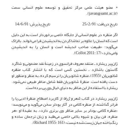
* عضو هیئت علمی مرکز تحقیق و توسعه علوم انسانی سمت
(javan@samt.ac.ir).
تاریخ دریافت: 25/2/91 تاریخ پذیرش: 14/6/91
اگر منظره در علوم انسانی از جایگاه خاصی برخوردار است به این دلیل
است که انسان را علاوه بر تماشا کردن به اندیشیدن فرا می‌خواند. بالزاک
می‌گوید: «طبیعت صاحب اندیشه است و انسان را به اندیشیدن
وامی‌دارد» (Collot, 2011: 17).
ژان‌پیر ریشارد ـ منتقد معروف فرانسوی در زمینۀ نقد مضمونی و شاگرد
گاستون باشلارد ـ نخستین کسی است که با انتشار کتاب
منظره
شاتوبریان
(1955)، منظره شاتوبریان را ترسیم کرده، به منظر و منظور او
دست یافته است. منظرۀ شاتوبریان فقط شامل مناظر طبیعی نمی‌شود.
ریشارد با استفاده از این مناظر به دنیای خیال وی پی برده است.
ژان‌پیر ریشارد در کتاب
شعر و ژرفا
از کاربرد اصطلاح منظرۀ ادبی پا را
فراتر گذاشته، از منظره کلامی در آثار بودلر سخن می‌گوید و می‌نویسد:
«منظره کلامی بودلر بر سایر مناظر وی برتری دارد». به عقیدۀ او «هر
منظره،‌ فن بیان و شیوه بلاغی خاصی می‌طلبد و زبان ترجمان ساده و
رنگ‌باخته جهان زیست‌شده نیست» (Richard, 1955: 161).