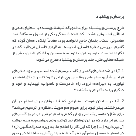
پرسش و پیشنهاد
طرح پرسش و پیشنهاد برای ناقدی که شیفتۀ نویسنده یا سجایای علمی و
اخلاقی فیلسوفی باشد ـ که البته شیفتگی یکی از اصول سه‌گانۀ نقد
مضمونی است ـ چندان جامع نخواهد بود؛ مضافاً اینکه ـ همان گونه که
گفتیم ـ بررسی منظره فلسفی، اندیشه ـ منظره‌ای فلسفی می‌طلبد که در
نگارنده نیست. با وجود این، با توجه به مضمون و آشکار شدن بخشی از
شبکه معنایی متن، چند پرسش و پیشنهاد مطرح می‌شود:
1. آیا در ضدمنظره‌ای که برای کانت ترسیم شده است بهتر نبود منظره‌ای
فراخور شأن و مقام علمی و فلسفی وی طراحی شود تا سر از «کژراهه» در
نیاورد، به «بیراهه» نرود، راه «نادرست و ناصواب» نپیماید و خود و
دیگران را به «گمراهی» نکشاند؟
2. آیا در ساختن هویت ـ منظره‌ای که فیلسوفان جهان اسلام در آن
می‌درخشند، بهتر نبود برای هیوم هم هویت ـ منظره‌ای ترسیم می‌شد؟
برای مثال: «هستی‌شناسی چنان که می‌دانیم عرضی عریض و گستره‌ای
بس فراخ دارد که در این نوشتار نمی‌توانیم و نمی‌خواهیم به همه جوانب
آن بپردازیم [...] چرا که این کار را اعاظم ما، به ویژه صدرالمتألهین (ره)
در اسفار با تفصیل تمام آورده و آیت‌الله جوادی آملی حفظه الله در رحیق