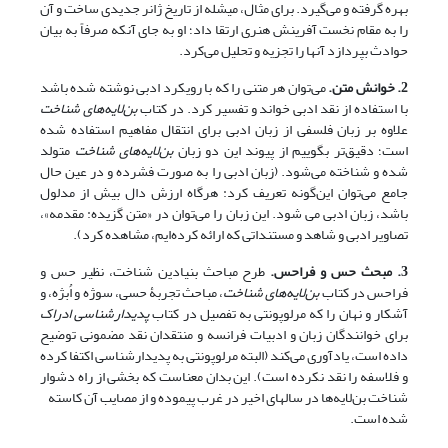
بهره گرفته و می‌گیرد. برای مثال، میشله از تاریخ ژانر جدیدی ساخت و آن
را به مقام نخست آفرینش هنری ارتقا داد؛ او به جای آنکه صرفاً به بیان
حوادث بپردازد آنها را تجزیه و تحلیل می‌کرد.
2. خوانش متن.
می‌توان هر متنی را که با رویکرد ادبی نوشته شده باشد
با استفاده از نقد ادبی خواند و تفسیر کرد. در کتاب
بن‌لایه‌های شناخت
علاوه بر زبان فلسفی از زبان ادبی برای انتقال مفاهیم استفاده شده
است؛ دقیق‌تر بگوییم از پیوند این دو زبان
بن‌لایه‌های شناخت
متولد
شده و شناخته می‌شود. (زبان ادبی را به صورت فشرده و در عین حال
جامع می
توان این
گونه تعریف کرد: هرگاه ارزش دال بیش از مدلول
باشد، زبان ادبی می شود. این زبان را می
توان در «متن گزیده: مقدمه»،
تصاویر ادبی و شاهد و مستنداتی که ارائه کرده
ایم، مشاهده کرد).
3. مبحث حس و فراحس.
طرح مباحث بنیادین شناخت، نظیر حس و
فراحس در کتاب
بن‌لایه‌های شناخت
، مباحث تجربۀ حسی، سوژه و اُبژه، و
آشکار و نهان را که مرلوپونتی به تفصیل در کتاب
پدیدارشناسی ادراک
برای خوانندگان زبان و ادبیات فرانسه و منتقدان نقد مضمونی توضیح
داده است، یادآوری می‌کند (البته مرلوپونتی به پدیدارشناسی اکتفا کرده
و فلاسفه را نقد نکرده است). این بدان معناست که بخشی از راه دشوار
شناخت بن‌لایه‌ها در سالهای اخیر در غرب پیموده و از مصایب آن کاسته
شده است.