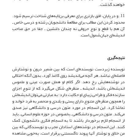
خواهند گذشت.
11. و در پایان، افق بازتری برای معرفی بن‌لایه‌های شناخت ترسیم شود.
محدود کردن این مطالب برای مطالعۀ دانشجویان رشته و درسی خاص ـ
آن هم با قطع و نوع حروفی نه چندان دلنشین ـ جفا در حق صاحب
اندیشه‌ای جهان‌شمول است.
نتیجه‌گیری
نویسنده زبردست نویسنده‌ای است که بین ضمیر درون و نوشتارش
فاصله‌ای نباشد. هر آنچه می‌اندیشد روی کاغذ آورد، بدون آنکه اختلالی
در نوشته‌هایش رخ ‌دهد. اگر کلام او همان صورت عینی و ملموس
اندیشه‌اش باشد، اندیشه ـ منظره‌ای شکل می‌گیرد که از تنوع اجزای
سازنده فکر و طراحی زیبای او حکایت دارد؛ به عبارتی می‌توان اندیشه‌اش
را همچون منظره‌ای متنوع دارای پستی و بلندی و منحصر به فرد خواند و
تماشا کرد. این انسجام در مورد متون درسی و دانشگاهی نیز صدق
می‌کند. متون درسی و دانشگاهی ـ بخصوص در حوزه علوم انسانی ـ باید
از انسجام لازم برخوردار باشند تا به انسجام فکری دانشجویان کمک
کنند. این انسجام در نوشته‌های استادان مجرب و نویسندگانی که بین
من خلاق و نوشتار آنها پیوند ناگسستنی برقرار است، به‌خوبی مشاهده