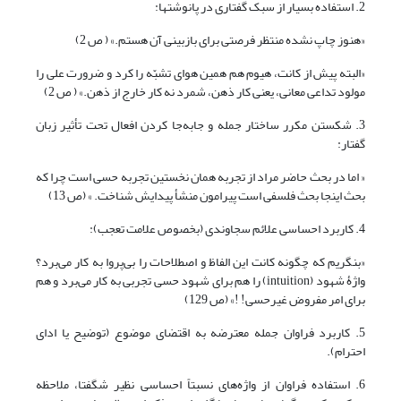
2. استفاده بسیار از سبک گفتاری در پانوشتها:
«هنوز چاپ نشده منتظر فرصتی برای بازبینی آن هستم.» ( ص 2)
«البته پیش از کانت، هیوم هم همین هوای تشبّه را کرد و ضرورت علی را
مولود تداعی معانی، یعنی کار ذهن، شمرد نه کار خارج از ذهن.» ( ص 2)
3. شکستن مکرر ساختار جمله و جابه‌جا کردن افعال تحت تأثیر زبان
گفتار:
« اما در بحث حاضر مراد از تجربه همان نخستین تجربه حسی است چرا که
بحث اینجا بحث فلسفی است پیرامون منشأ پیدایش شناخت. » (ص 13)
4. کاربرد احساسی علائم سجاوندی (بخصوص علامت تعجب):
«بنگریم که چگونه کانت این الفاظ و اصطلاحات را بی‌پروا به کار می‌برد؟
واژۀ شهود (intuition) را هم برای شهود حسی تجربی به کار می‌برد و هم
برای امر مفروض غیرحسی! !» (ص 129)
5. کاربرد فراوان جمله معترضه به اقتضای موضوع (توضیح یا ادای
احترام).
6. استفاده فراوان از واژه‌های نسبتاً احساسی نظیر شگفتا، ملاحظه