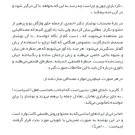
ـ «کرا یارای چون و چراست چه رسد به این که بخواهد با آن درگیر شود و
در آن رخنه بیفکند.»
در بارۀ محسنات نوشتار دکتر احمدی، ازجمله خلق واژگان نو و پرهیز از
حشو و تکرار، مطالبی بیان کردیم. ولی باید یادآوری کنیم که مصداقهایی
نیز مشاهده می‌شوند که ـ دست کم از نگاه خواننده ـ با آن نوشتار
منسجم ناسازگارند؛ بخصوص هنگامی که کفۀ ترازو با استفاده از زبان
گفتار سنگین‌تر می‌شود. هر چند یادآور می‌شویم که هر منظره،‌ فن بیان
و شیوه بلاغی خاصی می‌طلبد و زبان ترجمان ساده و رنگ‌باخته جهان
زیست‌شده نیســت. مـنظره فلسفـی، اندیشه ـ منظره‌ای فلسفی می‌طلبد و
داوری درباره آن باید با این ملاحظات صورت گیرد.
در هر صورت، مهم‌ترین موارد مصداقی عبارت‌اند از:
1. کاربرد نابجای فعل: بدیهی است که انتخاب نامناسب فعل («اینهاست»)
ـ به جای برقراری تعادل ـ تعادل جمله را برهم می‌زند و نوشتار را برای
خواننده نامأنوس می‌کند:
«اما برخی از ایرادهای اساسی که به محتوا و روش فلسفی کانت وارد است
و در این نوشته به صورت تصریحی یا تلویحی مورد بحث قرار گرفته،
اینهاست: ...» (ص2).