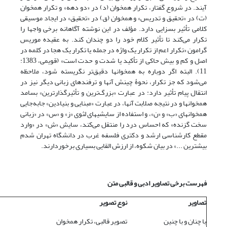
آیند. در شروع گفتار، تکرار همخوان (د) در «دو دهه» و تکرار همخوان
(ت) در «تحقیق و تدریس» و همخوان (ق) در «تحقیق» در ایجاد موسیقی
کلامی تأثیر بسزایی دارد. مؤلف در این نوشته آگاهانه برخی واجها را
تکرار می‌کند تا تأثیر کلام خود را دو چندان کند. به عقیده موریس
گرامون «تکرار اعم از تکرار یک واژه در جمله یا تکرار یک هجا در کلمه در
اصل و کم و بیش حاکی از تأکید یا شدت و حدت‌ است» (قویمی، 1383:
11). البته اگر دوباره به همخوانها دقیق‌تر نگریسته شود، ملاحظه
می‌شود که جز تکرار، نحوۀ چینش آنها و ترفندهای زبانی دیگر نیز در
انتقال پیام تأثیر دارد: در عبارت «بزرگ‌ترین و تأثیرگذارترین» بسامد
همخوانها و در نتیجه صلابت آنها، در عبارت «مبنایی و بنیادین» جابه‌جایی
همخوانهای «ب» و «ن»، و استفاده از سایشیهای لثوی «ز» و «س» در «زبانی
سخت گزنده» که احساس درد را منتقل می‌کند، سایش «ش» در «وارد
مقطع کارشناسی ارشد و دکتری فلسفه غرب در دانشگاه تهران شدم
بیشترین ...» در بیان شکوه، از ارزش القایی بسیاری برخوردارند.
فهرست برخی تصاویر ادبی و قالبی متن
تصاویر
نوع تصویر
با چنان و با چنین
تصویر قالبی، تکرار همخوان