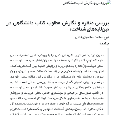
بررسی منظره و نگارش مطلوب کتاب دانشگاهی در
«بن‌لایه‌های شناخت»
نوع مقاله : مقاله پژوهشی
چکیده
بدون تردید هر اثر یا آفرینش ادبی (یا با رویکرد ادبی) منظره خاصی
دارد که نوع نگاه و نگرش نویسنده را به جهان نشان می‌دهد. نویسنده
سعی می‌کند واژه‌ها را به هم بریزد و روابطی جدید بین آنها تعریف کند.
این روابط به تبیین نظام فکری‌ای می‌انجامد که مثلث ضمیر درون، جهان
بیرون و نوشتار نام دارد.منظور ما از نگارش این مقاله تبیین قواعد
نوشتار یا بیان هنجار گفتار نیست، بلکه بررسی مثلثی است که به
نوشتاری خاص منتهی می‌شود. چینش صورت اشیاء در ذهن نویسنده
در قالب صورتهای ترجیحی و نوشتاری خاص تجلّی می‌یابد و درواقع
منظره یا اندیشه ـ منظره او را شکل می‌دهد. نوشتار تخصصی، خلاقانه، و
منسجم منظره‌ای می‌سازد که خود از منظره برتر و افق بلند نویسنده آن
حکایت دارد.کتاب
بن‌لایه‌های شناخت
علاوه بر اینکه منظره است (دارای
صورت و معناست)، اندیشه ـ منظره هم هست؛ زیرا به بیان چگونگی