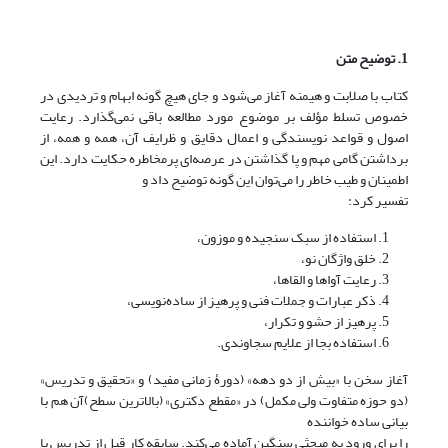
1. توضیح متن
کتاب با صلابت و هیمنه آغاز می‌شود و جای هیچ گونه ابهام و تردیدی در
خصوص تسلط مؤلف بر موضوع مورد مطالعه باقی نمی‌گذارد. رعایت
اصول و قواعد نویسندگی و اعمال دقایق و ظرایف آن، همه و همه، از
برداشتن گامی مهم و پا گذاشتن در عرصه‌ای پرمخاطره حکایت دارد. این
اطمینان و طیب خاطر را می‌توان این گونه توضیح داد و
تفسیر کرد:
استفاده از سبک سنجیده و موزون،
خلق واژگان نو،
رعایت آواها و القاها،
ذکر عبارات و جملات فنی و پرهیز از ساده‌نویسی،
پرهیز از حشو و تکرار،
استفاده بجا از علایم سجاوندی.
آغاز سخن با «بیش از دو دهه» (دورۀ زمانی مفید) و «تحقیق و تدریس»
(دو حوزه متفاوت ولی مکمل) در «مقطع دکتری» (بالاترین سطح)آن هم با
بیانی ساده‌ خواننده
را برای ورود به مبحثی سنگین‌ آماده می‌کند. سابقه کار قبل از تدریس با