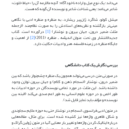
می‌داند؛ یک نوع میل و اراده ناخودآگاه؛ آنچه مالارمه آن را «حیاط خلوت»
شاعر می‌نامد؛ یعنی شناخت شاعر و نویسنده آن گونه که هست.
میشل کولو، شاگرد ژان‌پیر ریشارد، به منظره و منظره ادبی با نگاهی
عینی‌تر بازگشته و نظریه‌های استادش را به صورت نظام‌مند (ازجمله
مثلث ضمیر درون، جهان بیرون و نوشتار)
[1]
درآورده است. کتاب
جدیدالانتشار وی تحت عنوان
اندیشه
ـ
منظره
(2011)
[2]
از اهمیت و
جایگاه منظره در زمینه فلسفه، هنر و ادبیات حکایت دارد.
بررسی نگارش یک کتاب دانشگاهی
در صورتی متن درسی می‌تواند همچون یک منظره چشم‌نواز باشد که بین
ضمیر درون، نوشتار (انسجام ذهن و کلام) و جهان بیرون توازن وجود
داشته باشد. این مثلث در مورد تمامی نویسندگان در حوزه ادبیات به
طور اخص و در حوزه علوم انسانی به طور اعم صدق می‌کند (البته بین
نویسنده و مؤلف باید تمایز قایل شد).
در متون ادبی فرانسوی، انسجام در نوشتار حتی به حوزه علایم سجاوندی
و شکل ظاهری واژه‌ها نیز کشیده شده است. برای مثال، مقاله‌هایی
درباره ایتالیک کردن واژه‌ها و تغییر بار معنایی آنها در متون ژولین گراک و
استاندال و گیومه در آثار مارسل پروست نگاشته شده است