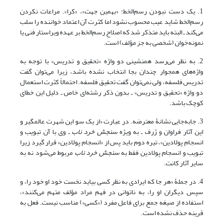
1. یک دست نبودن رسم‌الخط: «بهمین جهت»، «کرا». مراعات نکردن
رسم‌الخط شاید عیب محسوب نشود اما کثرت آن اعتماد خواننده را سلب
می‌کند ـ البته باید متذکر شد که اصلاح رسم‌الخط بر عهده ویراستار فنی یا
نمونه‌خوان (شخصی به جز مؤلف) است.
2. به نظر می‌رسد همنشینی دو واژه «تحقیق و تدریس» با توجه به
واژه‌های همجوار چندان بجا انتخاب نشده باشد، زیرا می‌توان گفت
تدریس فلسفه، ولی نمی‌توان گفت تحقیق فلسفه. احتمالاً کثرت استعمال
دو واژه «تحقیق و تدریس» ـ بدون ذکر رشته‌ای خاص ـ دلیل این خطای
کوچک باشد.
3. جابه‌جایی نشانۀ معترضه. در عبارت «از یک سو این شهرت عالمگیر و
این آثار فراوان و ژرف ـ به ویژه
سنجش خرد ناب
ـ وی با آن تبویب و
انسجام پولادین»، تیره دوم باید پس از «انسجام پولادین» قرار گیرد زیرا
تبویب و انسجام پولادین فقط به
سنجش خرد ناب
مربوط می‌شود نه به
سایر آثار کانت.
4. در جملۀ «هر جا که ایرادی به نظر کسی بیاید نخست خود او خود را، و
سپس دیگران او را، به ناتوانی در فهم مراد مؤلف متهم می‌کنند»،
استفاده از صیغه جمع برای فاعل مفرد («کسی») مناسب نیست. فعل به
قرینه حذف نشده است.