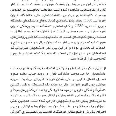
بوده و در این بررسی‌ها بین وضعیت موجود و وضعیت مطلوب از نظر
کاربران تفاوت‌هایی مشاهده شده است. مطالعات انجام‌شده در خصوص
وضعیت کتابخانه‌های پردیس دانشکده‌های فنی دانشگاه تهران
(فروزانی، 1388)، بخش پایان‌نامه‌های کتابخانه‌های دانشکده‌ای دانشگاه
تهران (صالحی، 1380) و کتابخانه‌های دانشگاه علوم پزشکی تهران
(فرداصفهانی و میرحسینی، 1391) نیز نشان‌دهنده عدم‌ تطابق با
استانداردهای کتابخانه‌ای است. اما نکته اینجاست که اکثر پژوهش‌های
صورت گرفته در پی بررسی نظر دانشجویان ایرانی در خصوص منابع و
خدمات کتابخانه‌ای بوده و در این بین نظر دانشجویان غیرایرانی که
تعدادشان در حال افزایش است، نادیده انگاشته شده و یا مورد
کم‌توجهی قرار گرفته است.
از سوی دیگر، در شرایط جهانی‌شدن اقتصاد، فرهنگ و فناوری، جذب
دانشجویان خارجی موجب مشارکت فعال در روند جهانی تولید علم و
تسهیل انتقال فناوری و غنی شدن فرایند آموزش می‌شود. امروزه
عواملی چون ظهور آموزش عالی به مثابه یک کسب‌وکار و نقش کلیدی
دانش‌آموختگان خارجی در توسعه فرهنگی و اجتماعی کشورهای مبدأ و
تأثیر تحرک و جابه‌جایی دانشجویان در ارتقای سرمایه انسانی سبب توجه
به مزیت‌های پنهان جذب دانشجویان خارجی شده است. همچنین نقش
آموزش چندفرهنگی در غنا بخشیدن به آموزش‌ها و ارتقای برابری،
احترام، پذیرش و فهم متقابل فرهنگ‌ها اهمیت بین‌المللی‌سازی آموزش