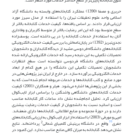
سوی کتابخانه پایین‌تر از سطح حداکثر خدمات مورد انتظار است.
حریری و مصفا (1390) عملکرد کتابخانه‌های وابسته به دانشگاه آزاد
اسلامی واحد علوم تحقیقات تهران را با استفاده از مدل سیرز مورد
ارزیابی قرار دادند. بر اساس یافته‌ها، کیفیت خدمات کتابخانه بالاتر از
سطح متوسط بود که این امر رضایت بالاتر از متوسط کاربران و وفاداری
آنان به استفاده از خدمات کتابخانه را در پی داشته است. یوسف‌زاده
نجدی‌تبریز (1392) در پایان‌نامه‌اش با بررسی کیفیت خدمات الکترونیکی
کتابخانه‌های دانشگاه فردوسی مشهد از دیدگاه کتابداران و دانشجویان
تحصیلات تکمیلی به این نتیجه رسید که خدمات الکترونیکی ارائه شده
در کتابخانه‌های دانشگاه فردوسی نتوانسته است سطح انتظارات
دانشجویان تحصیلات تکمیلی این دانشگاه را در هیچ کدام از ابعاد
خدمات الکترونیکی برآورده سازد. در خارج از ایران نیز پژوهش‌هایی در
مورد منابع و کتب کتابخانه‌ها و خدمات مربوطه انجام شده است که به
بخشی از این پژوهش‌ها اشاره می‌شود. هیلر و همکاران (2001) کیفیت
خدمات کتابخانه‌های دانشگاهی واشنگتن را براساس ابزار لایب‌کوال
ارزیابی کرد. تحلیل انجام‌شده نشان داد ساعات کار کتابخانه مناسب
است و اساتید نسبت به دانشجویان از کیفیت خدمات رضایت بیشتری
دارند و در حوزۀ مجموعه و منابع اطلاعاتی، کتابخانه‌ها دارای ضعف‌اند.
امپی و مورفی (2003) با استفاده از ابزار لایب‌کوال به ارزیابی کتابخانه‌های
[1]
2
جفری
واقع در دانشگاه بریتیش کلمبیای شمالی
پرداخته‌اند. نتایج
نشان می‌دهد کتابخانه به میزان کافی منابع مناسب ندارد. این کمبود در