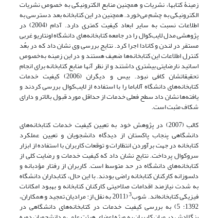
زمینۀ کتابها، نشریات و همچنین منابع الکترونیکی به خصوص نشریات
الکترونیکی به چشم می‌خورد. همچنین در این کتابخانه بعد دسترسی به
اطلاعات نسبت به سایر ابعاد کیفیت کمتری دارد. آدام (2004) در
پژوهشی مدل لایب‌کوال را در جامعه کتابخانه‌های دانشگاه اونتاریو غربی
مستقر در لندن و کانادا اجرا کرد. نتایج بررسی وی نشان داد که در بعُد
کنترل اطلاعات این کتابخانه‌ها ضعیف هستند و در این زمینه به‌خصوص
اساتید نارضایتی بیشتری داشتند و از نظر آنها منابع کتابخانه برای انجام
تحقیقاتشان کافی نبود. بیس و دیگران (2006) کیفیت خدمات
کتابخانه‌های دانشگاه آلاباما را با استفاده از لایب‌کوال بررسی کردند و
یافته‌ها نشان داد سطح فعلی خدمات از حداقل مورد قبول بالاتر و دارای
شکاف مثبت است.
کالب (2007) در پژوهش خود به تعیین کیفیت خدمات کتابخانه‌های
دانشگاهی پنجاب پاکستان از دیدگاه دانشجویان و تعیین عملکرد
کتابخانه در جهت برآوردن انتظارات و توقعات کاربران با استفاده از ابزار
سروکوال پرداخت. نتایج نشان داد که کیفیت خدمات و رضایت کلی از
کتابخانه‌های دانشگاه در حد متوسط است. کاربران از رفتار مؤدبانه و
دلسوزانه کارکنان کتابخانه راضی بودند. با این حال، کتابداران دانشگاه
به شدت نیازمند اقدامات صلاحیتی کارکنان کتابخانه و بهبود امکانات
3
فیزیکی کتابخانه‌اند. شوب
(2011 به نقل از: مرادیان تمجید و همکاران،
1392: 5) به بررسی کیفیت خدمات در کتابخانه‌های دانشگاهی در
بنگلادش در میان کاربران به ویژه اعضای هیئت علمی و دانشجویان دوره