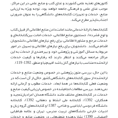
کانون‌های تغذیه علمی کشورند و غنای کتب و منابع علمی در این مراکز،
موجب غنای علمی و فرهنگی جامعه خواهد بود، توجه ویژه به ارزیابی
منابع، خدمات و تجهیزات کتابخانه‌های دانشگاهی را به عنوان ضرورتی
اجتناب‌ناپذیر مطرح می‌کند.
کتابخانه‌ها با ارائة خدماتی مانند امانت‌دادن منابع اطلاعاتی (از قبیل کتاب
و لوح فشرده)، جستجوی منابع اطلاعاتی، خدمات امانت بین‌کتابخانه‌ای و
خدمات مرجع و مشاورة اطلاعاتی برای رفع نیازهای اطلاعاتی دانشجویان
اقدام می‌کنند. دانشجویان برای رفع نیازهای اطلاعاتی و تسهیل در امور
مربوط به مسائل آموزشی و پژوهشی خود و بهره‌مندی از خدمات به این
مراکز مراجعه می‌کنند و انتظار دارند که رفتارها و کیفیت خدمات
ارائه‌شده متناسب با نیازهای آنان باشد (فهیم‌نیا و منطق، 1392: 119).
با این حال، بررسی متون پژوهشی در خصوص وضعیت منابع و خدمات
ارائه‌شده از سوی کتابخانه‌های دانشگاهی کشور حاکی از آن است که در
وضعیت فعلی کتابخانه‌ها در همة ابعاد، خدمات مطلوب و آرمانی ارائه
نمی‌دهند. بررسی مطالعات انجام‌شده در خصوص ارزیابی کیفیت منابع و
خدمات در کتابخانه‌های مختلف مانند دانشگاه همدان (مرادیان‌تمجید و
همکاران، 1392)، کتابخانه ملی (نشاط و دهقانی، 1392)، کتابخانه
دانشگاه فردوسی (باباغیبی و فتاحی، 1387) و کتابخانه‌های گروه زبان و
ادبیات خارجی دانشگاه‌های تربیت مدرس، تهران و علامه طباطبایی
(اصفهانی، 1390) نشان‌دهنده ضعف‌هایی در وضعیت منابع و خدمات