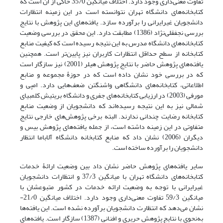
تفاوت معنی‌داری وجود دارد. اختلاف میانگین 35/0 حاکی از آن است که
کتابخانه‌های دانشگاه تهران نتوانسته است در این زمینه انتظارات
دانشجویان غیرایرانی را برآورده سازد. یافته‌های این پژوهش با نتایج
بررسی نجفقلی‌نژاد (1386) مطابقت دارد. این محقق در بررسی وضعیت
کتابخانه‌های دانشگاه مدرس به این نتیجه رسیده است که کیفیت منابع
کتابخانه از سطح حداقل انتظارات کاربران نیز پایین‌تر است. همچنین
یافته‌های پژوهش حاضر با نتایج پژوهش هیلر (2001) نیز سازگار است
که در بررسی خود نشان داده است که در حوزۀ مجموعه و منابع
اطلاعاتی، کتابخانه‌های دانشگاهی واشنگتن ضعف‌هایی دارد. امپی و
مورفی (2003) در ارزیابی کتابخانه‌های جفری و دانشگاه بریتیش کلمبیای
شمالی نیز به این نتیجه رسیده‌اند که دانشجویان از وضعیت منابع
کتابخانه رضایت چندانی ندارند. البته برخی پژوهش‌های خارجی نتایج
متفاوتی در این زمینه داشته است، از جمله یافته‌های پژوهش بیس و
دیگران (2006) نشان داد که منابع کتابخانه دانشگاه آلاباما انتظار
دانشجویان را برآورده ساخته است.
سایر یافته‌های پژوهش حاضر نشان داد بین وضعیت ارائۀ خدمات
کتابخانه‌های دانشگاه تهران با میانگین 37/3 و انتظارات دانشجویان
غیرایرانی با توجه به وضعیت ارائه خدمات در کشور متبوعشان با
میانگین 59/3 تفاوت معنی‌داری وجود دارد. اختلاف میانگین 21/0-
نشان می‌دهد که انتظارت دانشجویان برآورده نشده است. این یافته‌ها
به‌نحوی با نتایج پژوهش حریری و افنانی (1387) سازگار است. یافته‌های