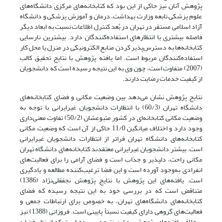
پژوهش آنان نیز حاکی از این بود که کتابخانه‌های مرکزی دانشگاه‌های
علوم پزشکی تابعه وزارت بهداشت، درمان و آموزش پزشکی و دانشگاه
آزاد اسلامی مستقر در تهران در بُعد کنترل اطلاعات نسبت به ابعاد دیگر
فاصله بیشتری با انتظارهای استفاده‌کنندگان دارد. بیشترین نارسایی
کتابخانه‌ها به دسترس‌پذیر کردن منابع الکترونیکی در منزل یا محل کار
استفاده‌کنندگان مربوط است. اما یافته پژوهش با نتایج تحقیق کالب
(2007) متفاوت است، چون وی به این نتیجه رسیده است که دانشجویان
از کیفیت خدمات رضایت دارند.
نتایج پژوهش نشان می‌دهد بین وضعیت مکانی و فضای کتابخانه‌های
دانشگاه تهران (60/3) با انتظارات دانشجویان غیرایرانی با توجه به
وضعیت مکانی کتابخانه‌ای در کشور متبوعشان (50/2) تفاوت معنی‌داری
وجود دارد و اختلاف میانگین 11/0 حاکی از آن است که وضعیت مکانی
کتابخانه‌های دانشگاه تهران فراتر از انتظارات دانشجویان غیرایرانی
است. بیشتر دانشجویان غیرایرانی معتقدند کتابخانه‌های دانشگاه تهران
مکانی راحت، دلپذیر و جذاب است و فضای آرامی را برای فعالیت‌های
انفرادی به‌وجود آورده است و این فضا ترغیب‌کننده مطالعه و یادگیری
است. یافته‌های این پژوهش با نتایج پژوهش نجفقلی‌نژاد (1386)
متناقض است که در بررسی‌ خود به این نتیجه رسیده‌ که فضای
کتابخانه‌های دانشگاه‌های تهران، به خصوص برای ارتباطات جمعی و
فعالیت‌های گروهی دارای کیفیت نسبتاً پایینی است. فروزانی (1388) نیز
برخلاف یافته‌های پژوهش به این نتیجه رسیده است که از نظر فضا و