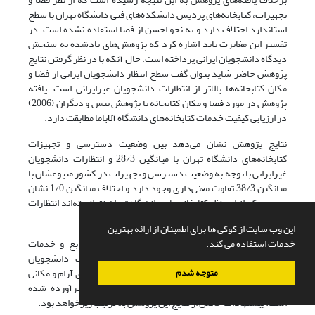
تجهیزات، کتابخانه‌های پردیس دانشکده‌های فنی دانشگاه تهران با سطح
استاندارد اختلاف دارد و به نحو احسن از فضا استفاده نشده است. در
تفسیر این مغایرت باید اشاره کرد که پژوهش‌های یادشده به سنجش
دیدگاه دانشجویان ایرانی پرداخته ‌است، حال آنکه با در نظر گرفتن نتایج
پژوهش حاضر شاید بتوان گفت سطح انتظار دانشجویان ایرانی از فضا و
مکان کتابخانه‌ها بالاتر از انتظارات دانشجویان غیرایرانی است. یافته
پژوهش در مورد فضا و مکان کتابخانه با پژوهش بیس و دیگران (2006)
در ارزیابی کیفیت خدمات کتابخانه‌های دانشگاه آلاباما مطابقت دارد.
نتایج پژوهش نشان می‌دهد بین وضعیت دسترسی و تجهیزات
کتابخانه‌های دانشگاه تهران با میانگین 28/3 و انتظارات دانشجویان
غیرایرانی با توجه به وضعیت دسترسی و تجهیزات در کشور متبوعشان با
میانگین 38/3 تفاوت معنی‌داری وجود دارد و اختلاف میانگین 1/0 نشان
می‌دهد که از این نظر کتابخانه‌های دانشگاه تهران نتوانسته‌اند انتظارات
دانشجویان غیرایرانی را به‌نحو مطلوبی برآورده سازد.
این وب سایت از کوکی ها برای اطمینان از ارائه بهترین
خدمات استفاده می کند.
در مجموع می‌توان گفت کیفیت کتب دانشگاهی و منابع و خدمات
کتابخانه‌های دانشگاه تهران نتوانسته است انتظارات دانشجویان
غیرایرانی را برآورده سازد و تنها از نظر فراهم کردن فضای آرام و مکانی
متوجه شدم
راحت برای دانشجویان انتظارات دانشجویان غیرایرانی برآورده شده
است. پیشنهادات حاصل از نتایج این پژوهش به ترتیب زیرخواهد بود.