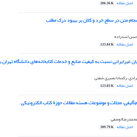
اصل مقاله
206.36 K
سجام متن در سطح خرد و کلان بر بهبود درک مطلب
 حسن اسدزاده
اصل مقاله
133.84 K
ن غیرایرانی نسبت به کیفیت منابع و خدمات کتابخانه‌های دانشگاه تهران ب
مرادی، رکسانا نصیری شفتی
اصل مقاله
123.83 K
تألیفی، مجلات و موضوعات هسته مقالات حوزة کتاب الکترونیکی
محمدرضاا وصفی
اصل مقاله
309.79 K