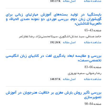
مشاهده مقاله
اصل مقاله
183.17 K
بایستگیها در تولید بسته‌های آموزش مهارتهای زبانی برای
گویشوران زبان دوم، بررسی موردی دو نمونه «صدی الحیاة» و
«العربیة للناشئین»
صفحه
43-65
حامد صدقى، سید عدنان اشکورى، سهیلا محسنی‌نژاد، رضا غفارثمر
مشاهده مقاله
اصل مقاله
192.26 K
بررسی و مقایسه ابعاد یادگیری لغت در کتابهای زبان انگلیسی
تخصصی «سمت»
صفحه
66-83
رضا رضوانی، سمیه نوروزی
مشاهده مقاله
اصل مقاله
148.97 K
بررسی تأثیر روش بارش مغزی بر خلاقیت هنرجویان در آموزش
تصویرسازی
صفحه
84-98