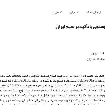
ارسال مقاله
داوران
تماس با ما
جی با تأکید بر سهم ایران
یقات تهران
تحقیقات تهران
موزشی معتبر و روزآمد را در این زمینه مطرح می‌کند. پژوهش حاضر با هدف تحلیل ع
عنوان، چکیده یا کلیدواژه‌های آنها به کار رفته است، جهت تجزیه و تحلیل استخراج و به این ترتیب 635 اثر منتشر شده در این زمینه از نظر موضوع و ب
ران با داشتن 10 مقاله بعد از کشورهای امریکا، انگلستان، آلمان، ایتالیا، چین، استرالیا، کانادا، فرانسه، اسپانیا، ژاپن، ترکیه
رتبه پانزدهم دنیا قرار دارد. حوزه موضوعی قالی و قالی‌بافی - نگهداری، شستشو و بهداشت با 159 مقاله و 32/37 درصد در رتبه اول قرار د