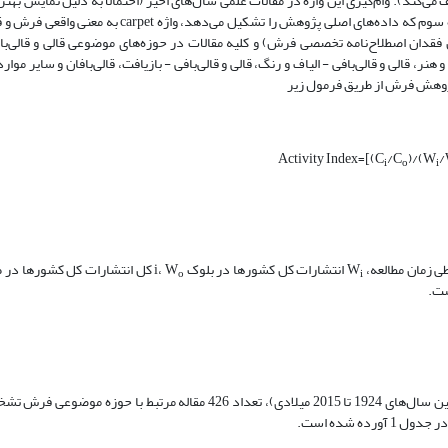
 توصیف می‌کند). وام‌گیری این واژه در مقالات علمی سال‌های اخیر (احتمالاً به دلیل نمایش بهت
نسبت به سایر واژه‌های مترادف)، نیاز به بررسی بیشتر و عمیق‌تر دارد. در گروه سوم که داده‌های اصلی پژوهش
دان اصطلاح‌نامه تخصصی فرش) و کلیه مقالات در حوزه‌های موضوعی قالی و قالی‌باف
ر، قالی و قالی‌بافی ‌- الیاف و رنگ، قالی و قالی‌بافی ‌- بازیافت، قالی‌بافان و سایر موار
ژوهش فرش از طریق فرمول زیر
Activity Index=[(C
/C
)/(W
/
i
o
i
زمان مطالعه، W
انتشارات کل کشورها در بلوک i، W
کل انتشارات کل کشورها در ط
o
i
از تعداد 909 مقاله استخراج شده با کلیدواژه carpet از پایگاه Science Direct (بین سال‌های 1924 تا 2015 میلادی)، تعداد 426 م
ه شده است.