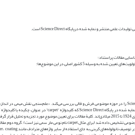
منتشر و نمایه شده درپایگاه Science Direct است.
سایی مقالات پراستناد؛
به وسیله 5 کشور اصلی در این موضوع‌ها؛
پژوهش حاضر، با روش علم‌سنجی، کلیه مقالات نمایه شده در پایگاه Science Direct را در حوزه موضوعی فرش و قالی بررسی می‌کند. «علم‌سنجی نقش مهمی
عملکرد پژوهشی دارد» (مینگرز و لیدسدورف، 2015). به این منظور کلیه منابع نمایه شده در پایگاه Science Direct که کلیدوا
است، جهت تجزیه و تحلیل استخراج شدند که شامل 909 عنوان مقاله بین سال‌های 1924 تا 2015 میلادی‌اند. کلیة مقالات برای تعیین موضوع مورد تجزیه و 
مقالات (274 مقاله) با وجود به‌کارگیری واژه carpet، کاملاً غیرمرتبط با این حوزه موضوعی تشخیص داده شد (برای مثال carpet نام نوعی 