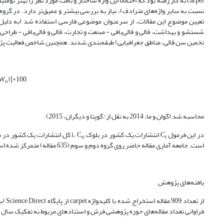
carpet به کار رفته بود که احتمالاً این واژه ساختار و بافت مورد نظر را بهتر
تعیین موضوع این مقالات، از سرعنوان موضوعی فارسی استفاده شد (به دلیل فق
شستشو و بهداشت، قالی و قالی‌بافی ‌- صنعت و تجارت، قالی و قالی‌بافی ‌- طراحی و هن
تخمین سن قالی، مناطق جغرافیایی) طبقه‌بندی شدند. همچنین شاخص فعالیت پ
W
)]×100
o
محاسبه شد (گوان و ما، 2014 به نقل از: گوپتا و دیگران، 2015).
در این فرمول C
انتشارات یک کشور در بلوک i، C
کل انتشارات یک کشور در طی 
o
i
است. جامعه آماری مقاله حاضر روی گروه دوم و سوم (635 مقاله) متمرکز شده است.
یافته‌های پژوهش
فراوانی تعداد مقاله‌های حوزه پژوهشی فرش و استنادهای مربوط به تفکیک سال در جدول 1 آورد