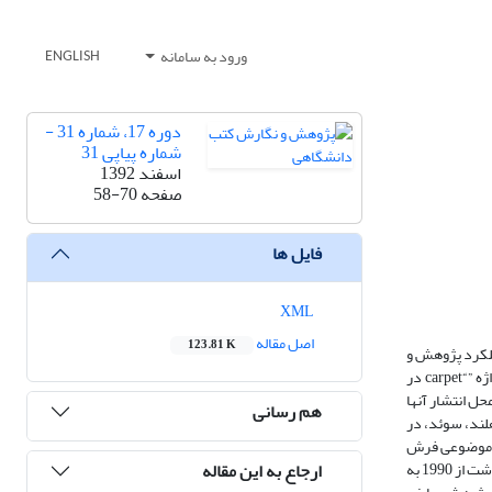
ورود به سامانه
ENGLISH
دوره 17، شماره 31 -
شماره پیاپی 31
اسفند 1392
صفحه
58-70
فایل ها
XML
اصل مقاله
123.81 K
ملکرد پژوهش و
نگارش در زمینه فرش و قالی با بررسی تولیدات علمی منتشر و نمایه شده در پایگاه Science Direct است. کلیه منابع نمایه شده در پایگاه Science Direct که کلیدواژه ”“carpet در
ه تفکیک کشورهای محل انتشار آنها
هم رسانی
، هند، هلند، سوئد، در
ارد. شاخص فعالیت در حوزه موضوعی فرش
ارجاع به این مقاله
نشان می‌دهد که فعالیت پژوهشی در حوزه قالی‌بافان و سلامت آنها روند افزایشی داشته است، در حالی‌که در حوزه موضوعی قالی و قالی‌بافی - نگهداری و شستشو و بهداشت از 1990 به