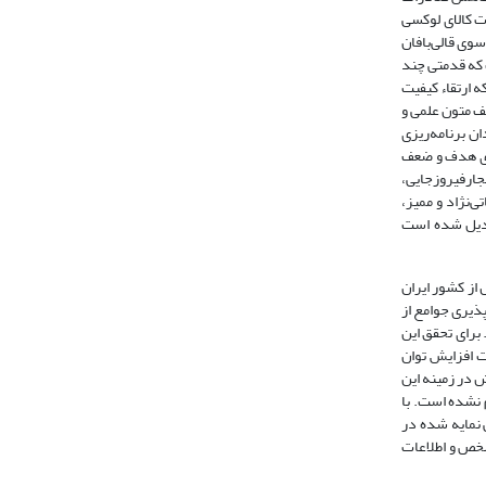
ت کالای لوکسی
وی قالی‌بافان
 که قدمتی چند
ه ارتقاء کیفیت
ف متون علمی و
ن، فقدان برنامه‌ریزی
های هدف و ضعف
جارفیروزجایی،
ی‌نژاد و ممیز،
بدیل شده است
 از کشور ایران
ذیری جوامع از
برای تحقق این
 افزایش توان
نگارش در زمینه این
 نشده است. با
 نمایه شده در
 مشخص و اطلاعات