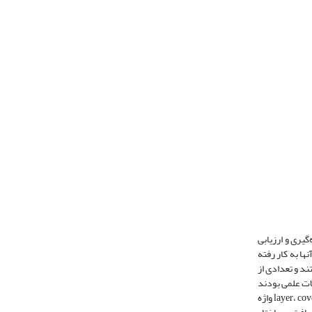
 در اندازه‌گیری و ارزیابی
ژه “carpet” در عنوان، چکیده یا کلیدواژه آنها به کار رفته
تحلیل قرار گرفتند و تعدادی از
مار سمی نیز است). گروه دوم مقالات علمی بودند
که از واژه carpet برای توضیح بهتر مفهوم مقاله استفاده کرده بودند (برای مثال در توصیف نانولوله‌های کربنی به جای استفاده از سایر واژه‌های مترادف مانند layer، cover، coating واژه