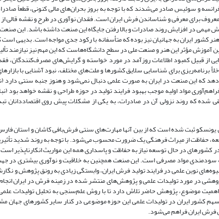
 فرانسه و سوئیس صادر می‌شدند که با توجه به بروز بحران‌های مالی کنونی، قطعاً صادرا
معروف برای معرفی و شناساندن فرش ایران است. فقدان نوآوری در طرح و نقشه قالی از س
 مهمی در افزایش روند صادرات و بالا رفتن جایگاه این صنعت داشته باشد. این صنعت
هنر کشور ایران به جهانیان نیز بوده که متأسفانه با رکود جدی مواجه است. بدیهی است ک
ن آموزش مؤثر این هنر و صنعت ملی در سطح دانشگاه‌هاست که این مهم نیز نیازمند تألی
عت فرش است. صبوری خسروشاهی (1382) به کاستی‌هایی از قبیل کمبود اطلاعات روزآمد در مورد خواسته و گرایش‌های مصرف‌کنندگا
برنامه‌ریزی برای شناسایی سلایق کشورها و ملت‌های مختلف، نبود آشنایی با بازار
دهد که این صنعت در ایران به صورت علمی دنبال نمی‌شود و هنوز جنبه سنتی دارد (ن
راهم‌آوری مواد اولیه موجب بهبود فرایند تولید در حوزه طراحی و نقشه خواهد بود (نبات
تلقی شده که روند نزولی آن در صادرات، به یکی از مشکلات پیش روی اقتصاددانان ت
در سازمان یونسکو ثبت شده است که از بین آنها مهارت‌های سنتی فرش‌بافی کاشان و استان فارس
امعه، حفاظت از میراث فرهنگی یک ضرورت محسوب می‌شود. با توجه به روند شدید تأثیرپ
ر کشورهای در حال توسعه نیاز به حفاظت و پاسداری همه این مواریث انکارناپذیر است. 
ه سودمندی مواد مصرفی است. این صنعت همچنین به خلاقیت و نوآوری بیشتری در جهت
2013). بدیهی است رواج استفاده از شیوه‌های نوین علمی در فرایند تولید فرش ایران، وابستگی زیادی به رونق پژوهش و 
ژوهشی در مورد تولیدات علمی و پژوهش‌های منتشر شده در زمینه فرش در ایران انجام
به اهمیت موضوع، پژوهش حاضر تلاش دارد تا با روش علم‌سنجی به تحلیل تولیدات علمی
ام دادن این پژوهش سهم کشور ایران در تولیدات علمی این حوزه موضوعی در کنار سایر کشورهای جهان
بی فرش ایران فراهم می‌شود.