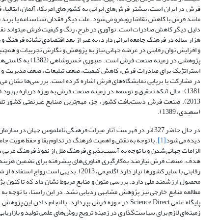
فرش در ایران است، بیشتر فرش‌های ایرانی به کشورهای امریکا، آلمان، ایتالیا،
مانند فرش با کاهش تقاضا رو‌به‌رو می‌شود. علت دیگر فقدان شناسنامه یا برند 
دلیل دیگر کاهش صادرات است. نوآوری در طرح، رنگ و کیفیت فرش می­تواند نقش
هزار ساله در فرهنگ جامعه ایرانی دارد، به غیر از بعد اقتصادی نشانه فرهنگ و 
و افزایش توان رقابتی در عرضه جهانی نیاز به پژوهش و نگارش تجربیات و همچنی
پژوهشی در زمینه صن
استراتژیک برای صادرات فرش، کاهش کیفیت، ضعف تبلیغات، ضعف مدیریت و خلأ 
در مشارکت یا برپایی نمایشگاه‌های فرش اشاره کرده است. بررسی‌ها نشان می‌
1381)؛ حال آنکه تحقیق و توسعه در زمینه صنعت فرش به ویژه درباره بهبود ف
2013). صنعت فرش دست‌بافت کشور، جزء مهم‌ترین صنایع غیرنفتی کشور 
(سعیدی، 1389).
در حال حاضر 327 اثر در فهرست آثار میراث فرهنگی ناملموس جهان 
دیده می‌شود
[1]
. با توجه به نقش و اهمیت فرهنگ در تداوم بقا و حفظ هویت ج
الزامات جهانی‌شدن و با توجه به آسیب‌پذیری فرهنگ ملل از نفوذ فرهنگ غربی د
هدف، صنعت فرش نیازمند به‌کارگیری فناوری‌های پیشرفته برای تضمین هزین
رقابتی با سایر کشورها نیاز دارد (گلمیمی، 
محصول ارزشمند ملی دارد. بررسی متون و منابع مربوط نشان داد که تا کنون پ
مطالعه منابع خارجی نیز پژوهش مشابهی ردیابی نشد. در این راستا، با توجه 
پایگاه علمی Science Direct در حوزه فرش بپردازد. با انج
زمینه‌ای لازم برای سیاست‌گذاری در زمینه ترویج روش‌های علمی تولید و بازاریا