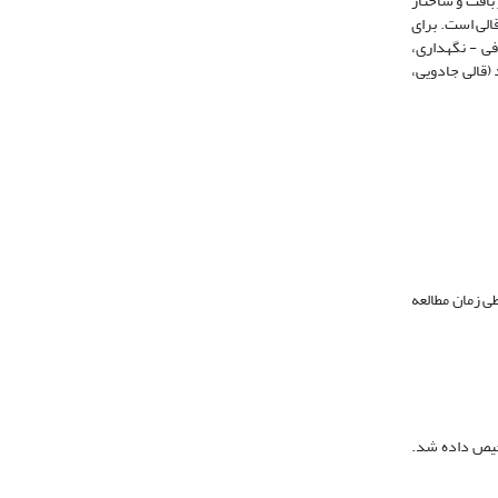
ر بافت و ساختار
 را تشکیل می‌دهد، واژه carpet به معنی واقعی فرش و قالی است. برای
ی ‌- نگهداری،
د (قالی جادویی،
ی زمان مطالعه
قاله مرتبط با حوزه موضوعی فرش تشخیص داده شد.