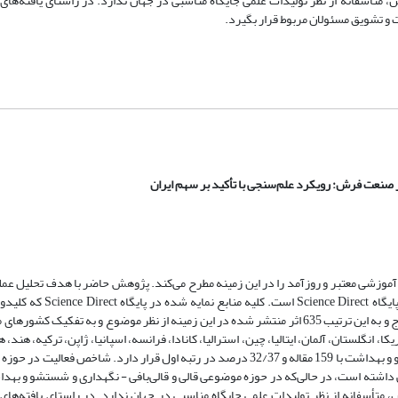
 متأسفانه از نظر تولیدات علمی جایگاه مناسبی در جهان ندارد. در راستای یافته‌ه
و تشویق مسئولان مربوط قرار بگیرد.
صنعت فرش: رویکرد علم‌سنجی با تأکید بر سهم ایران
وزشی معتبر و روزآمد را در این زمینه مطرح می‌کند. پژوهش حاضر با هدف تحلیل ع
عنوان، چکیده یا کلیدواژه‌های آنها به کار رفته است، جهت تجزیه و تحلیل استخراج و به این ترتیب 635 اثر منتشر شده در این زمینه از نظر موضوع و ب
ان با داشتن 10 مقاله بعد از کشورهای امریکا، انگلستان، آلمان، ایتالیا، چین، استرالیا، کانادا، فرانسه، اسپانیا، ژاپن، ترکیه
رتبه پانزدهم دنیا قرار دارد. حوزه موضوعی قالی و قالی‌بافی - نگهداری، شستشو و بهداشت با 159 مقاله و 32/37 درصد در رتبه اول قرار د
متأسفانه از نظر تولیدات علمی جایگاه مناسبی در جهان ندارد. در راستای یافته‌ه