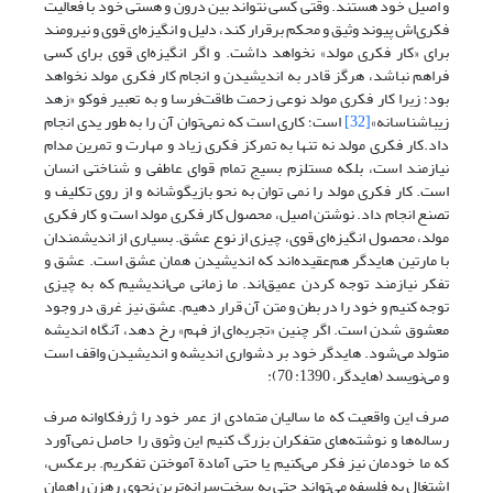
و اصیل خود هستند. وقتی کسی نتواند بین درون و هستی خود با فعالیت
فکری‌اش پیوند وثیق و محکم برقرار کند، دلیل و انگیزه‌ای قوی و نیرومند
برای «کار فکری مولد» نخواهد داشت. و اگر انگیزه‌ای قوی برای کسی
فراهم نباشد، هرگز قادر به اندیشیدن و انجام کار فکری مولد نخواهد
بود؛ زیرا کار فکری مولد نوعی زحمت طاقت‌فرسا و به تعبیر فوکو «زهد
زیباشناسانه»
[32]
است؛ کاری است که نمی‌توان آن را به طور یدی انجام
داد.کار فکری مولد نه تنها به تمرکز فکری زیاد و مهارت و تمرین مدام
نیازمند است، بلکه مستلزم بسیج تمام قوای عاطفی و شناختی انسان
است. کار فکری مولد را نمی توان به نحو بازیگوشانه و از روی تکلیف و
تصنع انجام داد. نوشتن اصیل، محصول کار فکری مولد است و کار فکری
مولد، محصول انگیزه‌ای قوی، چیزی از نوع عشق. بسیاری از اندیشمندان
با مارتین هایدگر هم‌عقیده‌اند که اندیشیدن همان عشق است. عشق و
تفکر نیازمند توجه کردن عمیق‌اند. ما زمانی می‌اندیشیم که به چیزی
توجه کنیم و خود را در بطن و متن آن قرار دهیم. عشق نیز غرق در وجود
معشوق شدن است. اگر چنین «تجربه‌ای از فهم» رخ دهد، آنگاه اندیشه
متولد می‌شود. هایدگر خود بر دشواری اندیشه و اندیشیدن واقف است
و می‌نویسد (هایدگر، 1390: 70):
صرف این واقعیت که ما سالیان متمادی از عمر خود را ژرفکاوانه صرف
رساله‌ها و نوشته‌های متفکران بزرگ کنیم این وثوق را حاصل نمی‌آورد
که ما خودمان نیز فکر می‌کنیم یا حتی آمادة آموختن تفکریم. برعکس،
اشتغال به فلسفه می‌تواند حتی به سخت‌سرانه‌ترین نحوی رهزن راهمان