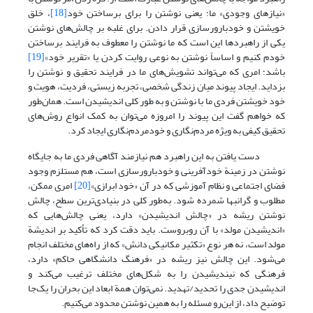
«نیازهای وجودی» ما؛ یعنی نوشتن را برای برساختن خود
[18]
، خلق
خویشتن و خودبارورسازی قرار دادن. برای غلبه بر چالش‌های نوشتن
یکی از راهبردها این است که ما نوشتن را معطوف به فرایند برساختن
خودم کنیم و اساساً نوشتن به نوعی روایت کردن یا «تقریر خود»
[19]
باشد؛ امری که می‌تواند تشویش‌های ما در فرایند تحقیق و نوشتن را
بزداید. ایجاد پیوند میان زندگی شخصی، تجربه زیستی، فردیت، هویت و
خود خویشتن فردی ما با نوشتن و به طور کلی اندیشیدن است. همان‌طور
که خواهم گفت این پیوند را امروزه می‌توان به کمک انواع روش‌های
تحقیق کیفی به ویژه مردم‌نگاری و خودمردم‌نگاری ایجاد کرد.
دست یافتن به این راهبرد هم نیازمند آگاهی فردی ما به جایگاه
نوشتن در زمینة خودآفرینی و خودبارورسازی است، هم مستلزم وجود
فضای اجتماعی و نظام آموزشی که در آن «خود ابرازی»
[20]
امری ممکن،
مطلوب و گرانبها شمرده شود. به‌طور کلی در بنیادی‌ترین سطح، چالش
نوشتن ریشه در «چالش اندیشیدن» دارد، یعنی چالش‌هایی که
«اندیشیدن مولد» با آن روبروست. باید دقت کرد که تأکید بر اندیشة
مولد است، نه هر نوع «تکثیر مکانیکی دانش» که از راه‌های مختلف انجام
می‌شود. این چالش نیز ریشه در «فرهنگ دانشگاهی حاکم» دارد،
فرهنگی که نیندیشیدن را به شکل‌های مختلف ترغیب می‌‌کند و
اندیشیدن جدی را تحدید/تهدید. نمی‌توان همة ابعاد این بحران را یک‌جا
توضیح داد، از این‌رو مسئله را به همین نوشتن محدود می‌کنیم.