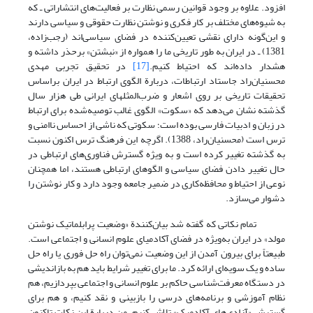
افزود. علاوه بر وجود قوانین رسمی نظارت بر فعالیت‌های انتشاراتی ـ که
به شیوه‌های مختلف بر کار فکری و نوشتن نظارت حقوقی و سیاسی دارند
و این‌گونه دارای نقشی تعیین‌کننده در فضای سیاسی‌اند (رجب‌زاده،
1381) ـ در ایران به طور تاریخی ما را همواره از «نبشتن» برحذر داشته و
هشدار داده‌اند که احتیاط کنیم.
[17]
در تحقیق تجربی مهدی
محسنیان‌راد جاستاد ارتباطات، دربارة الگوی ارتباط در ایران براساس
تحقیقات تاریخی بر روی اشعار و ضرب‌المثل‏های ایرانی طی هزار سال
گذشته نشان می‌دهد که «سکوت» الگوی غالب توصیه‌شده برای ارتباط
در زبان و ادبیات فارسی بوده است؛ سکوتی که ناشی از احساس ناامنی و
ترس است (محسنیان‌راد، 1388). اگرچه این فرهنگ ترس اکنون نسبت
به گذشته تغییر کرده است و به ویژه گسترش فناوری‌های ارتباطی در
حال تغییر دادن فضای سیاسی و الگوهای ارتباطی هستند، اما همچنان
نوعی از احتیاط و محافظه‌کاری در ضمیر جامعه وجود دارد و کار نوشتن را
دشوار می‌سازد.
تمام نکاتی که گفته شد بیان‌کنندة «وضعیت پرابلماتیک نوشتن
مولد» در ایران به‌ویژه در فضای آکادمیای علوم انسانی و اجتماعی است.
طبیعتاً برای بیرون آمدن از این وضعیت نمی‌توان راه حل فوری یا راه حل
ساده و یک سویه‌ای ارائه کرد. ما برای تغییر شرایط باید هم به بازاندیشی
در دستگاه معرفت‌شناسی حاکم بر علوم انسانی و اجتماعی بپردازیم، هم‌
نظام آموزشی و برنامه‌های درسی را بازبینی و نقد کنیم، و هم برای
گسترش «آزادی‌های آکادمیک» تلاش کنیم. من دربارة این نکات تاکنون