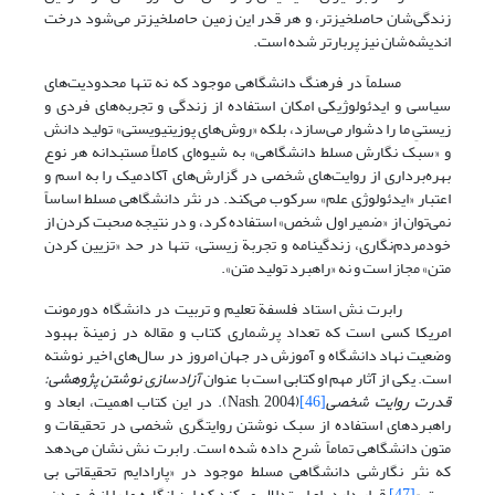
زندگی‌شان حاصلخیزتر، و هر قدر این زمین حاصلخیزتر می‌شود درخت
اندیشه‌شان نیز پربارتر شده است.
مسلماً در فرهنگ دانشگاهی موجود که نه تنها محدودیت‌های
سیاسی و ایدئولوژیکی امکان استفاده از زندگی و تجربه‌های فردی و
زیستیِ ما را دشوار می‌سازد، بلکه «روش‌های پوزیتیویستی» تولید دانش
و «سبک نگارش مسلط دانشگاهی» به شیوه‌ای کاملاً مستبدانه هر نوع
بهره‌برداری از روایت‌های شخصی در گزارش‌های آکادمیک را به اسم و
اعتبار «ایدئولوژی علم» سرکوب می‌کند. در نثر دانشگاهی مسلط اساساً
نمی‌توان از «ضمیر اول شخص» استفاده کرد، و در نتیجه صحبت کردن از
خودمردم‌نگاری، زندگینامه و تجربة زیستی، تنها در حد «تزیین کردن
متن» مجاز است و نه «راهبرد تولید متن».
رابرت َنش استاد فلسفة تعلیم و تربیت در دانشگاه دورمونت
امریکا کسی است که تعداد پرشماری کتاب و مقاله در زمینة بهبود
وضعیت نهاد دانشگاه و آموزش در جهان امروز در سال‌های اخیر نوشته
است. یکی از آثار مهم او کتابی است با عنوان
آزادسازی نوشتن پژوهشی:
قدرت روایت شخصی
[46]
(Nash, 2004). در این کتاب اهمیت، ابعاد و
راهبردهای استفاده از سبک نوشتن روایتگری شخصی در تحقیقات و
متون دانشگاهی تماماً شرح داده شده است. رابرت نش نشان می‌دهد
که نثر نگارشی دانشگاهی مسلط موجود در «پارادایم تحقیقاتی بی
بستر»
[47]
قرار دارد. او استدلال می‌کند که این انگاره ما را از فهمیدن،