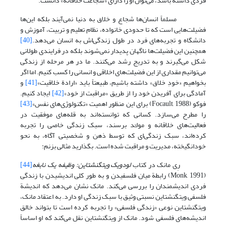
فردی داشته باشد، می‌توان او را دارای «شجاعت خلاقانه» دانست.
مسلماً انسان‌ها شجاع و خلاق به دنیا نمی‌آیند بلکه این‌ها
فضیلت‌هایی است که تا حدودی خانواده، نظام تعلیم و تربیت، آموزش و
دانشگاه و تجربه‌های فرد در طول زندگی‌اش به انسان می‌دهد.
[40]
همچنین این فضیلت‌ها ناگهان پدیدار نمی‌شوند بلکه در فرایندی طولانی
شکل می‌گیرند و به تدریج رشد می‌کنند. ما در هر مرحله از زندگی
می‌توانیم مقداری از این فضیلت‌های اخلاقی و انسانی را کسب کنیم. اما اگر
بخواهیم «خودِ خلاق» داشته باشیم، طبیعتاً باید «ارادة خلاقیت»
[41]
و
آمادگی برای آفریدن خود را از طریق «مراقبت از خود»
[42]
ایجاد کنیم.
فوکو (Focault, 1988) برای این منظور اهمیت «تکنولوژی‌های نفس»
[43]
را مطرح می‌سازد. کسانی که توانسته‌اند به قله‌های موفقیت در
فعالیت‌های خلاقانه و مولـّد برسند، سبک زندگی خاصی را تجربه
کرده‌اند، سبک زندگی‌ای که توسط ذهن و شخصیتی آگاه، به نحو
خودانگیخته، مدیریت و مراقبت شده است. بگذارید مثالی بزنم:
رِی مانک در کتاب
لودویک ویتگنشتاین: وظیفه یک نابغه
[44]
(Monk, 1991) رابطة میان فلسفیدن و به طور کلی اندیشیدن با زندگی
فردی اندیشمندان را بررسی می‌کند. مانک نشان می‌دهد که اندیشة
فلسفی ویتگنشتاین نسبتی وثیق با سبک زندگی او دارد. به اعتقاد مانک،
ویتگنشتاین نوعی «زندگی فلسفی» را تجربه کرده است تا بتواند خالق
اندیشه‌های فلسفی شود. مانک از ویتگنشتاین نقل می‌کند که او اساساً