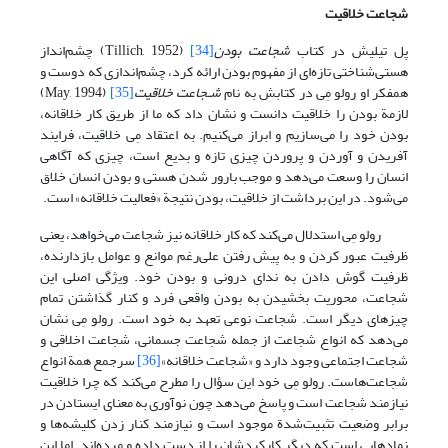
شجاعت خلاقیت
پل تیلیش در کتاب
شجاعت بودن
[34]
(Tillich, 1952) چشم‌انداز
هستی‌شناختی تازه‌ای از مفهوم بودن ارائه کرد، چشم‌اندازی که دوست و
همفکر او رولو مِی در کتابش به نام
شـجاعت خلاقیت
[35]
(May, 1994)
لازمة بودن را خلاقیت دانست و نشان داد که ما از طریق کار خلاقانه،
بودن خود را می‌سازیم و ابراز می‌کنیم. به اعتقاد مِی خلاقیت، فرایند
آفریدن و آوردن و پروردن چیزی تازه و بدیع است، چیزی که آگاهی
انسان را وسعت می‌دهد و موجب بارور شدن هستی و بودن انسان خلاق
می‌شود. در این برداشت از خلاقیت، بودن نتیجة «فعالیت خلاقانه» است.
رولو مِی استدلال می‌کند که کار خلاقانه نیز شجاعت می‌خواهد، یعنی
ظرفیت عبور کردن و به پیش رفتن علی‌رغم موانع و عوامل بازدارنده،
ظرفیت گوش دادن به ندای درونی و بودن خود. ویژگی اصلی این
شجاعت، محوریت بخشیدن به بودن واقعی فرد و کنار گذاشتن تمام
چیزهای دیگر است. شجاعت نوعی تعهد به خود است. رولو مِی نشان
می‌دهد که انواع شجاعت از جمله شجاعت جسمانی، شجاعت اخلاقی و
شجاعت اجتماعی وجود دارد و «شجاعت خلاقانه»
[36]
سرجمع همة انواع
شجاعت‌هاست. رولو مِی خود این سؤال را مطرح می‌کند که چرا خلاقیت
نیازمند شجاعت است و پاسخ می‌دهد چون نوآوری به معنای ایستادن در
برابر وضعیت تثبیت‌شدة موجود است و نیازمند کنار زدن کلیشه‌ها و
نمادهایی است که دیگر کارکردشان را از دست داده و مرده‌اند. اما این