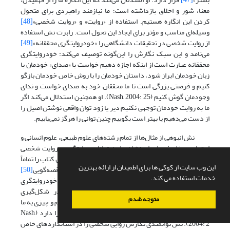
معنا، شور و اخلاق بازداشته است؛ ما نیازمند راهبردی برای متحول
کردن این انگاره هستیم. استفاده از «روایت» و «روایت شخصی»
[48]
وسیله‌ای مناسب و مؤثر برای ایجاد این تحول است. رابرت نش استفاده
از روایت شخصی در تحقیقات دانشگاهی را «خودروایتگری محققانه»
[49]
می‌نامد و این سبک نگارش را این‌گونه توصیف می‌کند: خودروایتگری
محققانه عبارت است از اینکه اجازه دهیم خواست یا «صدای» خودمان با
زبان خودمان ابراز شود، داستان خودمان را با روش خاص خودمان بازگو
کنیم و فرصتی بزرگی است تا ما محققان خود به صدای خواست و ندای
وجودمان گوش کنیم (Nash, 2004: 25). او همچنین استدلال می‌کند اگر
ما به روایت خودمان توجهی نکنیم دیر یا زود توان واقعی نوشتن اصیل را
از دست می‌دهیم یا بهتر است بگوییم چنین توانی را هرگز نمی‌یابیم.
نش انبوهی از مثال‌ها از تمام رشته‌های علوم طبیعی، علوم انسانی و
اجتماعی و فلسفه را برای نشان دادن توانایی روایتگری و روایت شخصی
در ارائة پژوهش‌های دانشگاهی عرضه می‌کند. او فصل اول کتاب را تماماً
این وب سایت از کوکی ها برای اطمینان از ارائه بهترین
به تشریح اهمیت کاربرد سبک خودروایتگری و استفاده از قصه‌گویی
[50]
خدمات استفاده می کند.
در پژوهش دانشگاهی اختصاص می‌دهد. به اعتقاد وی خودروایتگری
کمک می‌کند تا ما تاریخ خودمان را بهتر بفهمیم، در شکل‌گیری
متوجه شدم
سرنوشتمان سهیم شویم، ذهنیت اخلاقی‌مان را رشد دهیم و چیزی به ما
می‌بخشد که واقعاً ارزش زیستن با آن و برای آن مردن را دارد (Nash,
2004: 2). نش توانمندی نگارش روایی شخصی را در استانداردهای خاص