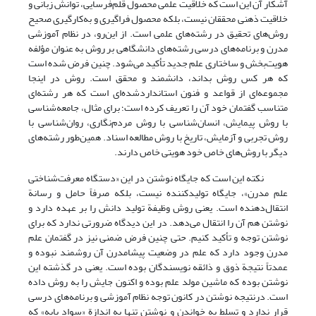
آشکار آن این است که خلاقیت علمی محصول قلم‌فرسایی، توانش زبانی و
خلاقیت ذهنی محققان نیست، بلکه محصول فراگیری و به‌کارگیری صحیح
روش‌های تحقیق در رشته‌های علمی است. از این‌رو، در نظام آموزشی
مدرن و برنامه‌های درسی رشته‌‌های دانشگاهی بر روش به عنوان مؤلفه
هویت‌بخش و ساختاری علم جدید تأکید می‌شود. چنین فرض شده است
که هر کس روش بداند، دانشمند و محقق است. روش در اینجا
مجموعه‌ای از قواعد و فنون استانداردشده‌ای است که هر رشته‌ای
متناسب گفتمان خود آن را تعریف کرده است؛ برای مثال، جامعه‌شناسی
با روش پیمایش، انسان‌شناسی با روش مردم‌نگاری، روان‌شناسی با
روش تجربی و آزمایش، تاریخ با روش مطالعه اسناد. همین‌طور رشته‌های
دیگر با روش‌های خاص خود هویتی خاص دارند.
نکته این است که جایگاه نوشتن در این «دستگاه معرفت‌‌شناختی
علم مدرن»، جایگاه تولیدکننده نیست، بلکه صرفاً حامل و رسانة
انتقال‌دهنده است. یعنی روش وظیفة تولید دانش را بر عهده دارد و
نوشتن هم آن را انتقال می‌دهد. در این دیدگاه ضرورتی ندارد که برای
نوشتن توجه و تأکید کنیم. حتی چنین فرض ضمنی نیز در گفتمان علم
مدرن وجود دارد که علم در وضعیت پیشامدرن آن روشمند نبوده و
عمدتاً نتیجة ذوق و ذائقه نویسندگان بوده است. یعنی در گذشته این
نوشتن بوده که ماشین مولد علم بوده و اکنون جایش را به روش داده
است. درنتیجه نوشتن در کانون توجه نظام آموزشی و برنامه‌های درسی
قرار ندارد و تسلط به خواندن و نوشتن تنها به اندازة «سواد پایه» که