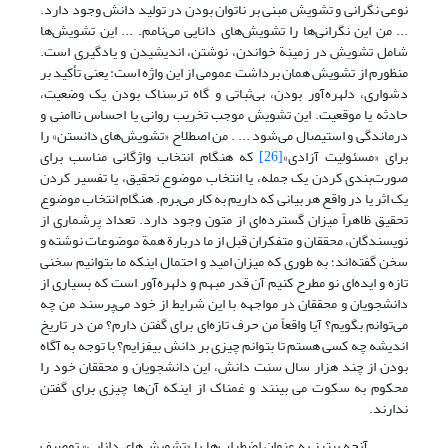
نوعی نگرانی و تشویش مبنی بر ناتوان بودن در تولید دانش وجود دارد.
... من این نگرانی‌ها را تشویش‌های دانایی می‌نامم. ... این تشویش‌ها
شامل تشویش در زمینة خواندن، نوشتن، اندیشیدن و یادگیری است.
منظورم از تشویش همان برداشت عمومی از این واژه است: یعنی تأکید بر
دشواری، دلهره‌آور بودن، بی‌ثباتی و گاه ترسناک بودن یک وضعیت،
حادثه یا موقعیت. این تشویش موجب تخریب روانی یا احساس ناامنی و
درماندگی و استیصال می‌شود ... . من اصطلاح «تشویش‌های دانستن» را
برای «مسئولیت آزادی»
[26]
که هنگام انتخاب واژگانی مناسب برای
صورت‌بندی کردن یک جمله، یا انتخاب موضوع تحقیق، یا تفسیر کردن
یک اثر یا در واقع هر بیانی که داریم به کار می‌برم. هنگام انتخاب موضوع
تحقیق ظاهراً میزان گسترده‌ای از متون وجود دارد. تعداد پرشماری از
نویسندگان، محققان و متفکران قبل از ما دربارة همة موضوعات نوشته و
سخن گفته‌اند؛ به ‌طوری که میزان امید و احتمال اینکه ما بتوانیم سخنی
تازه و ایده‌ای نو مطرح کنیم آن قدر مبهم و دلهره‌آور است که بسیاری از
دانشجویان و محققان در مواجهه با این شرایط از خود می‌پرسند من چه
می‌توانم بگویم؟ آیا واقعاً من حرف تازه‌ای برای گفتن دارم؟ من در تاریخ
اندیشه چه کسی هستم تا بتوانم چیزی بر دانش بیفزایم؟ با توجه به آگاه
بودن از چند هزار سال سنت دانش، این دانشجویان و محققان خود را
محکوم به سکوت می بینند و غمناک از اینکه آن‌ها چیزی برای گفتن
ندارند.
آنچه پیترز به عنوان اضطراب‌ها یا «تشویش‌های دانایی» توصیف