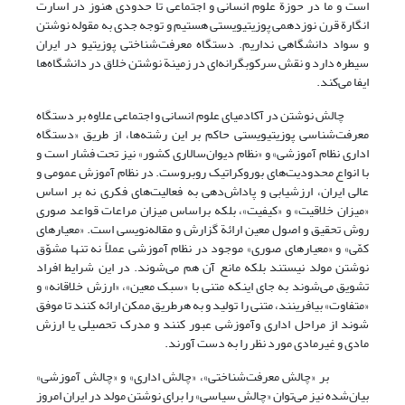
است و ما در حوزة علوم انسانی و اجتماعی تا حدودی هنوز در اسارت
انگارة قرن نوزدهمی پوزیتیویستی هستیم و توجه جدی به مقوله نوشتن
و سواد دانشگاهی نداریم. دستگاه معرفت‌شناختی پوزیتیو در ایران
سیطره دارد و نقش سرکوبگرانه‌ای در زمینة نوشتن خلاق در دانشگاه‌ها
ایفا می‌کند.
چالش نوشتن در آکادمیای علوم انسانی و اجتماعی علاوه بر دستگاه
معرفت‌شناسی پوزیتیویستی حاکم بر این رشته‌ها، از طریق «دستگاه
اداری نظام آموزشی» و «نظام دیوان‌سالاری کشور» نیز تحت فشار است و
با انواع محدودیت‌های بوروکراتیک روبروست. در نظام آموزش عمومی و
عالی ایران، ارزشیابی و پاداش‌دهی به فعالیت‌های فکری نه بر اساس
«میزان خلاقیت» و «کیفیت»، بلکه براساس میزان مراعات قواعد صوری
روش تحقیق و اصول معین ارائة گزارش و مقاله‌نویسی است. «معیارهای
کمّی» و «معیارهای صوری» موجود در نظام آموزشی عملاً نه تنها مشوّق
نوشتن مولد نیستند بلکه مانع آن هم می‌شوند. در این شرایط افراد
تشویق می‌شوند به جای اینکه متنی با «سبک معین»، «ارزش خلاقانه» و
«متفاوت» بیافرینند، متنی را تولید و به هرطریق ممکن ارائه کنند تا موفق
شوند از مراحل اداری وآموزشی عبور کنند و مدرک تحصیلی یا ارزش
مادی و غیرمادی مورد نظر را به دست آورند.
بر «چالش معرفت‌شناختی»، «چالش اداری» و «چالش آموزشی»
بیان‌شده نیز می‌توان «چالش سیاسی» را برای نوشتن مولد در ایران امروز