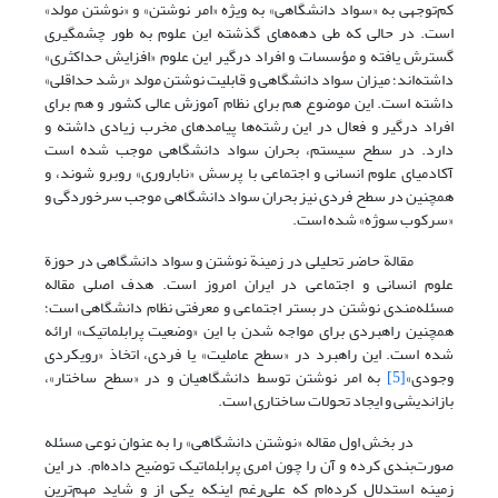
کم‌توجهی به «سواد دانشگاهی» به ویژه «امر نوشتن» و «نوشتن مولد»
است. در حالی که طی دهه‌های گذشته این علوم به طور چشمگیری
گسترش یافته و مؤسسات و افراد درگیر این علوم «افزایش حداکثری»
داشته‌اند؛ میزان سواد دانشگاهی و قابلیت نوشتن مولد «رشد حداقلی»
داشته است. این موضوع هم برای نظام آموزش عالی کشور و هم برای
افراد درگیر و فعال در این رشته‌ها پیامدهای مخرب زیادی داشته و
دارد. در سطح سیستم، بحران سواد دانشگاهی موجب شده است
آکادمیای علوم انسانی و اجتماعی با پرسش «ناباروری» روبرو شوند، و
همچنین در سطح فردی نیز بحران سواد دانشگاهی موجب سرخوردگی و
«سرکوب سوژه» شده است.
مقالة حاضر تحلیلی در زمینة نوشتن و سواد دانشگاهی در حوزة
علوم انسانی و اجتماعی در ایران امروز است. هدف اصلی مقاله
مسئله‌مندی نوشتن در بستر اجتماعی و معرفتی نظام دانشگاهی است؛
همچنین راهبردی برای مواجه شدن با این «وضعیت پرابلماتیک» ارائه
شده است. این راهبرد در «سطح عاملیت» یا فردی، اتخاذ «رویکردی
وجودی»
[5]
به امر نوشتن توسط دانشگاهیان و در «سطح ساختار»،
بازاندیشی و ایجاد تحولات ساختاری است.
در بخش اول مقاله «نوشتن دانشگاهی» را به عنوان نوعی مسئله
صورت‌بندی کرده و آن را چون امری پرابلماتیک توضیح داده‌ام. در این
زمینه استدلال کرده‌ام که علی‌رغم اینکه یکی از و شاید مهم‌ترین