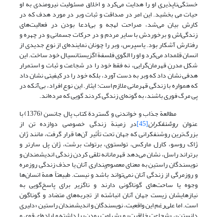
خستگی‌ناپذیری او را هدایت می‌کرد و اخلاق مسئولیت نیرومندی به او
حیات می بخشید. این امر در صداقت و ثبات وبر در مورد هدف که در
کارش بیان می‌شد، صراحت لهجه و بی‌ادعا بودن در فعالیت‌های
زندگی‌اش و برخوردش با سایر مردم و در حرکات جسمانی و در چهره و
رفتارش آشکار بود. یاسپرس، وبر را چونان نماینده‌ای از نوع جدیدی از
انسان قلمداد می‌کرد و او را الگوی فلسفة اگزیستانسیال خود ساخت. این
شکل مدرنِ قهرمان‌گرایی، نه فقط خود را در شجاعت و ثبات و استمرار
هدفی نشان داد که وبر به دست آورد، بلکه خود را در کیفیتی نشان داد
که همواره با زندگی قهرمانی ملازم است: ایثار. این نوع افراد، بی‌آنکه در
پی مرگ فوری باشند، به گونه‌ای زندگی کردند گویی که مرده‌اند.
مطالعة جذاب و خواندنی و گستردة کتاب پال جانسن (1376) با
عنوان
روشنفکران
[45]
در زمینة زندگی خصوصی دوازده تن از
بزرگ‌ترین روشنفکرانی که جهان تحت تأثیر آن‌ها قرار گرفت، مانند ژان
ژاک روسو، کارل مارکس، تولستوی، برتولت برشت، ژان پل سارتر و
برتراند راسل، نشان می‌دهد قهرمانانه تلقی کردن زندگی اندیشمندان و
نویسندگان راستین به معنای معصوم‌پنداری آنان یا حذف زندگی روزمره
و روزمر‌گی از زندگی آنان نمی‌تواند باشد و نیست. طبیعتاً همة انسان‌ها
وجوه یا ساحت‌های گوناگونی دارند و ناگزیر برای پاسخ‌گویی به
نیازهایشان زیست جهان آنان انباشته از تجربه‌های متضاد و گوناگون
است. اما علی‌رغم این واقعیت، نویسندگان و اندیشمندان راستین «دلیری
دانستن»، «شجاعت خلاقیت» و «شهامت بودن» را داشته و اراده‌ای قوی و