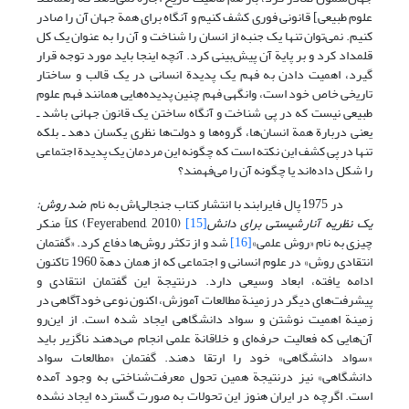
علوم طبیعی] قانونی فوری کشف کنیم و آنگاه برای همة جهان آن را صادر
کنیم. نمی‌توان تنها یک جنبه از انسان را شناخت و آن را به ‌عنوان یک کل
قلمداد کرد و بر پایة آن پیش‌بینی کرد. آنچه اینجا باید مورد توجه قرار
گیرد، اهمیت دادن به فهم یک پدیدة انسانی در یک قالب و ساختار
تاریخی خاص خود است، وانگهی فهم چنین پدیده‌هایی همانند فهم علوم
طبیعی نیست که در پی شناخت و آنگاه ساختن یک قانون جهانی باشد ـ
یعنی دربارة همة انسان‌ها، گروه‌ها و دولت‌ها نظری یکسان دهد ـ بلکه
تنها در پی کشف این نکته است که چگونه این مردمان یک پدیدة اجتماعی
را شکل داده‌اند یا چگونه آن را می‌فهمند؟
در 1975 پال فایرابند با انتشار کتاب جنجالی‌اش به نام
ضد روش:
یک نظریه آنارشیستی برای دانش
[15]
(Feyerabend, 2010) کلاً منکر
چیزی به نام «روش علمی»
[16]
شد و از تکثر روش‌ها دفاع کرد. «گفتمان
انتقادی روش» در علوم انسانی و اجتماعی که از همان دهة 1960 تاکنون
ادامه یافته، ابعاد وسیعی دارد. درنتیجة این گفتمان انتقادی و
پیشرفت‌های دیگر در زمینة مطالعات آموزش، اکنون نوعی خودآگاهی در
زمینة اهمیت نوشتن و سواد دانشگاهی ایجاد شده است. از این‌رو
آن‌هایی که فعالیت حرفه‌ای و خلاقانة علمی انجام می‌دهند ناگزیر باید
«سواد دانشگاهی» خود را ارتقا دهند. گفتمان «مطالعات سواد
دانشگاهی» نیز درنتیجة همین تحول معرفت‌شناختی به وجود آمده
است. اگرچه در ایران هنوز این تحولات به صورت گسترده ایجاد نشده