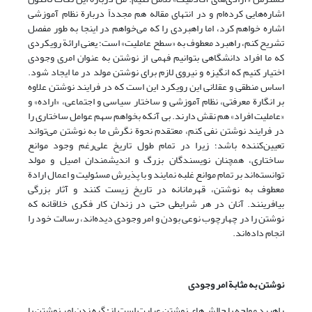
اشاره‌هایی کرده‌ام و در انتهای مقاله هم مجدداً دربارة نظام آموزشی
اشاره خواهم کرد، اما راهبردی را که می‌خواهم در اینجا به طور مفصل
تشریح کنم، راهبرد معطوف به «سطح عاملیت» است؛ یعنی ارائة رویکردی
که ما افراد دانشگاهی بتوانیم فهمی از نوشتن به عنوان امری وجودی
اختیار کنیم که انگیزه و نیروی لازم برای نوشتن مولد در ما ایجاد شود.
اساس منطقی و عقلانی این رویکرد این است که در فرایند نوشتن علاوه
بر انگارة معرفتی، نظام آموزشی و ساختار سیاسی و اجتماعی، «اراده» و
«عاملیت افراد» هم نقش دارند. بی آنکه بخواهم سهم عوامل ساختاری را
در فرایند نوشتن نفی کنم، معتقدم نحوة نگرش ما به نوشتن می‌تواند
تعیین‌کننده باشد؛ زیرا در تمام طول تاریخ علی‌رغم وجود موانع
ساختاری، همچنان نویسندگان بزرگ و اندیشمندان اصیل و مولد
توانسته‌اند بر تمام موانع غلبه نمایند و با پذیرش مسئولیت و اعمال ارادة
معطوف به نوشتن، قهرمانانه در تاریخ زیست کنند و آثار بزرگی
بیافرینند. آنان در هر شرایطی حتی در زندان کار فکری خلاقانه که
نوشتن را در چهارچوب نوعی بودن و امر وجودی دیده‌اند، رسالت خود را
انجام داده‌اند.
نوشتن به مثابة امر وجودی
راهبرد مواجه با چالش‌های نوشتن عبارت است از: گره زدن امر نوشتن با