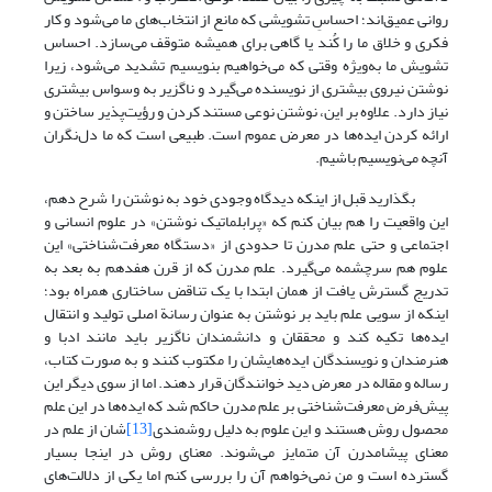
روانی عمیق‌اند؛ احساسِ تشویشی که مانع از انتخاب‌های ما می‌شود و کار
فکری و خلاق ما را کُند یا گاهی برای همیشه متوقف می‌سازد. احساس
تشویش ما به‌ویژه وقتی که می‌خواهیم بنویسیم تشدید می‌شود، زیرا
نوشتن نیروی بیشتری از نویسنده می‌گیرد و ناگزیر به وسواس بیشتری
نیاز دارد. علاوه بر این، نوشتن نوعی مستند کردن و رؤیت‌پذیر ساختن و
ارائه کردن ایده‌ها در معرض عموم است. طبیعی است که ما دل‌نگران
آنچه می‌نویسیم باشیم.
بگذارید قبل از اینکه دیدگاه وجودی خود به نوشتن را شرح دهم،
این واقعیت را هم بیان کنم که «پرابلماتیک نوشتن» در علوم انسانی و
اجتماعی و حتی علم مدرن تا حدودی از «دستگاه معرفت‌شناختی» این
علوم هم سرچشمه می‌گیرد. علم مدرن که از قرن هفدهم به بعد به
تدریج گسترش یافت از همان ابتدا با یک تناقض ساختاری همراه بود؛
اینکه از سویی علم باید بر نوشتن به عنوان رسانة اصلی تولید و انتقال
ایده‌ها تکیه کند و محققان و دانشمندان ناگزیر باید مانند ادبا و
هنرمندان و نویسندگان ایده‌هایشان را مکتوب کنند و به صورت کتاب،
رساله و مقاله در معرض دید خوانندگان قرار دهند. اما از سوی دیگر این
پیش‌فرض معرفت‌شناختی بر علم مدرن حاکم شد که ایده‌ها در این علم
محصول روش هستند و این علوم به دلیل روشمندی
[13]
‌شان از علم در
معنای پیشامدرن آن متمایز می‌شوند. معنای روش در اینجا بسیار
گسترده است و من نمی‌خواهم آن را بررسی کنم اما یکی از دلالت‌های