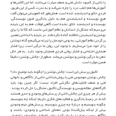
را ناشی از کمبود دانش فنی و ضعف مهارت می‌دانند. اما این کلاس‌ها و
آموزش‌ها هم اغلب درد را چاره نمی‌کند و به ندرت کسی از این طریق،
فردی خلاق و اندیشمند شده است. همان‌طور که کم‌وبیش می‌توان گفت
هیچ نویسنده و اندیشمندی هم به دلیل یادگیری فنون نویسندگی،
نویسنده و اندیشمند خلاق نشده است.گاهی اوقات هم به این نتیجه
می‌رسیم که مشکل از استادان و نظام آموزشی ماست که کلاً ما را برای
نوشتن و اندیشیدن خلاقانه آماده نکرده‌اند. در نتیجه با انداختن تقصیر
بر گردن نظام آموزشی، به نوعی خودمان را تبرئه می‌کنیم و گناه ننوشتن
را از خود مبرا می‌سازیم. با وجود این، روان ما درگیر است، زیرا فشار
هنجاری اجتماعی و فشار روانی فردی همچنان وجود دارد. به هر حال
ذهن ما درگیر نوشتن و ننوشتن می‌ماند. منظور از «چالش نوشتن» دقیقاً
همین موارد است.
اکنون پرسش این است: چالش نوشتن را چگونه باید توضیح داد؟
چالش نوشتن موضوعی فنی یا روش‌شناختی ناشی از ناآگاهی و ناتوانی
فنی و ضعف قابلیت‌های نگارشی افراد نیست؛ اگر چنین بود باید
کارگاه‌های مقاله‌نویسی و نویسندگی تاکنون مشکل را حل کرده بودند.
بیش از هر چیزی این چالش ناشی از پرسش‌های وجودی و جدی هستند
که ما در زمینة یادگیری و فعالیت‌های فکری داریم؛ اینکه چه بنویسیم،
چگونه بنویسیم و دربارة چه چیزی بنویسیم. پرسش‌های مهم وجودی
بیش از اینکه بیان‌کنندة نوعی «معمای شناختی و وجودی» باشند و
ناآگاهی نسبت به چیزی را بیان کنند، نوعی اضطراب و احساس تشویش