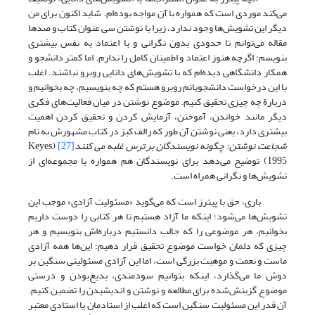
می‌کند موردی است که همواره با آن مواجه بوده‌ام. شاید اکنون برای من
دیگر این تشویش‌ها وجود ندارد، زیرا با نوشتن سی عنوان کتاب و صدها
مقاله می‌توانم تا حدودی بدون نگرانی و با اعتماد به نفس بیشتری
بنویسم؛ اگرچه هنوز اعتماد و اطمینان کامل را ندارم. اما کمتر دانشجو و
همکار دانشگاهی دیده‌ام که با تشویش‌های دانایی روبرو نباشند. اغلب
با این درخواست دانشجویانم روبرو هستم که چه بنویسیم، چه بخوانیم و
دربارة چه چیزی تحقیق کنیم. موضوع نوشتن در میان فعالیت‌های فکری
دیگر مانند خواندن، آموختن، آزمایش کردن و تحقیق کردن اهمیت
بیشتری دارد، یعنی نوشتن آن طور که رالف کیز در کتاب مشهورش به نام
شجاعت نوشتن
: چگونه نویسندگان بر ترس غلبه می کنند
[27]
(Keyes,
1995) توضیح می‌دهد برای نویسندگان هم همواره با مجموعه‌ای از
تشویش‌ها و نگرانی همراه است.
باری، حق با پیترز است که می‌گوید «مسئولیت آزادی» موجب این
تشویش‌ها می‌شود؛ اینکه ما آزاد هستیم تا هر کتابی را دوست داریم
بخوانیم، هر موضوعی را که جالب دانستیم درباره‌اش بنویسیم و هر
چیزی که دلمان خواست موضوع تحقیق قرار دهیم؛ این‌ها همه آزادی
ماست و نعمت و موهبت بزرگی است، اما این آزادی مسئولیتی سنگین بر
دوش ما می‌گذارد، اینکه بتوانیم سودمندی، بدیع‌بودن و درستی
موضوع گزینش‌شده برای مطالعه و نوشتن و اندیشیدن را تضمین کنیم.
آن قدر این مسئولیت سنگین است که اغلب از استادمان یا استادی معتبر