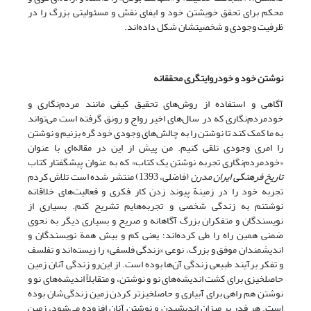
محکم برای تحقق خویشتن خود و ایفای نقش و مسئولیتی بزرگ را در
ظرفیت وجودی و شخصیتشان شکل داده‌اند.
نوشتن خود و خودروایتگری محققانه
آگاهی و استفاده از روش‌های تحقیق کیفی مانند مردم‌نگاری و
خودمردم‌نگاری که در سال‌های اخیر رواج و رونق گرفته است می‌تواند
به ما کمک کند تا نوشتن را به چالش‌های وجودی خود گره بزنیم و نوشتن
را امری وجودی تلقی کنیم. من پیش از این در مقاله‌ای با عنوان
«خودمردم‌نگاری تجربه نوشتن یک کتاب» که به عنوان پیشگفتار کتاب
تاریخ فرهنگی ایران مدرن
(فاضلی، 1393) منتشر شده است تلاش کردم
تجربه خود را در زمینة پیوند زدن کار فکری و فعالیت‌های خلاقانه
نوشتنم به زندگی شخصی و تجربه‌هایم تشریح کنم. بسیاری از
نویسندگان و متفکران بزرگ آگاهانه و صریح و بسیاری دیگر به نحوی
ضمنی همین راه را طی کرده‌اند؛ یعنی کم و بیش همة نویسندگان و
اندیشمندان موفق و بزرگ، نوعی «زندگی فلسفی» را زیسته‌اند و تفلسف
و تفکر برآیند طبیعی زندگی آن‌ها بوده است. از این‌رو زندگی آنان زمین
حاصلخیزی برای کشت اندیشه‌های نو و نوشتن، و متقابلاً اندیشه‌های نو و
نوشتن هم راهی برای آبیاری و حاصلخیزتر کردن زمین زندگی‌شان بوده
است. هر قدر بر میزان اندیشیدن و نوشتن آنان افزوده می‌شود، زمین