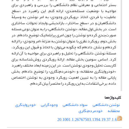
بستر اجتماعی و معرفتی نظام دانشگاهی را بررسی و راهبردی برای
مواجهه با «وضعیت مسئله‌مندی» ارائه کنم. این راهبرد در «سطح
عاملیت» یا فردی، اتخاذ «رویکردی وجودی» به امر نوشتن به وسیلة
دانشگاهیان و در «سطح ساختار»، بازاندیشی وایجاد تحولات ساختاری
است. در بخش اول مقاله، «نوشتن دانشگاهی» را به عنوان نوعی مسئله
صورت‌بندی کرده و نوشتن را چون امری پرابلماتیک توضیح داده‌ام. در
بخش دوم، رویکرد نظری با عنوان نوشتن به منزلة «امر وجودی» را ارائه
کرده‌ام و نشان داده‌ام که چگونه می‌توان با اتخاذ و قبول این رویکرد،
مسئلة نوشتن دانشگاهی را تحلیل و راهبردی برای مواجهه با آن ارائه
کرد. اساس سومین بخش مقاله، ارائة رویکردی روش‌شناسانه برای
کاربست تحلیل وجودی نوشتن است. در این زمینه ابعاد مختلف راهبرد
«خودروایتگری محققانه» و «خودمردم‌نگاری» را توضیح داده‌ام. بخش
پایانی مقاله را به تبیین اهمیت رویکرد وجودی به نوشتن اختصاص
داده، برخی انتقادات به این رویکرد را مختصراً بیان کرده‌ام.
کلیدواژه‌ها
نوشتن دانشگاهی
سواد دانشگاهی
وجودگرایی
خودروایتگری
محققانه
خودمردم‌نگاری
20.1001.1.26767503.1394.19.37.1.6