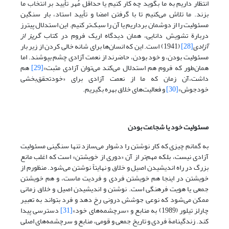
انتظار داریم به ما بگوید چه کار کنیم یا حداقل مُهر تأیید بر انتخاب ما
بزند. ما تلاش می‌کنیم تا با گرفتن امضا و تأیید استاد، بار سنگین
مسئولیت را از دوشمان برداریم یا آن را سبک‌تر کنیم. این استدلال پیترز
دربارة تشویش دانایی، همان دیدگاه اریک فروم در کتاب
گریز از
آزادی
[28]
(1941) است. این که انسان‌ها برای شانه خالی کردن از زیر بار
مسئولیت بودن، و خود بودن، حاضرند از نعمت آزادی چشم بپوشند. اما
همان‌طور که فروم هم استدلال می‌کند می‌توان آزادی مثبت»
[29]
هم
داشت،آن زمان که ما از نعمت آزادی برای «خودتحقق‌بخشی
خودجوش»
[30]
و فعالیت‌های خلاق بهره بگیریم.
مسئولیت خود یا شجاعت بودن
به گمانم چیزی که کار نوشتن را دشوار می‌سازد تنها سنگینی مسئولیت
آزادی نیست، بلکه مهم‌تر از آن «دوری از خویشتن» است که اغلب مانع
بزرگ در راه اندیشیدن اصیل و خلاق و نهایتاً نوشتن می‌شود. منظورم از
خویشتن در اینجا هم خویشتن فردی و فردیت ماست، و هم خویشتن
جمعی یا هویت فرهنگی است. نوشتن و اندیشیدن اصیل و خلاق زمانی
ممکن می‌شود که نوعی جوشش درونی رخ دهد و فرد بتواند به تعبیر
چارلز تیلور (1989) به منابع و «سرچشمه‌های خود»
[31]
دسترسی پیدا
کند. زندگینامة فردی و تاریخ جمعی و قومی، منابع و سرچشمه‌های اصلی