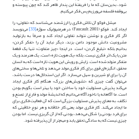
شود، بدین‌سان که ما را فریفتة این پندار ظاهر کند که چون پیوسته و
بی‌وقفه فلسفه می‌ورزیم پس فکر می‌کنیم.
میشل فوکو آن تلاش فکری را ارزشمند می‌شناسد که «تفاوتی» را
ایجاد کند. فوکو (Faucault, 2001) در
هرمنیوتیک سوژه
[33]
می‌نویسد
اگر کار فکری و نوشتن نتواند تفاوتی ایجاد کند و صرفاً به بازتولید
مشروعیت دانش موجود دامن بزند، دیگر نباید آن را «تفکر کردن»
بدانیم بلکه «تبلیغ کردن» است. در اینجا «چیز متفاوت» تنها یک قطعة
متن یا یک اثر فکری نیست، بلکه «یک هویت تازه» است، یک هنرمند و یک
متفکر متولد‌شده است. زایش و رویش این هویت تازه است که به انسان
محقق، انگیزه‌ای قوی برای کار فکری مولد می‌دهد و تلخی‌ها و سختی‌های
آن را برای او شیرین و سهل می‌سازد. اگر این استدلال‌ها درست باشد،
می‌توان گفت چیزی که «تشویش‌های بزرگ» هنگام کار فکری ایجاد
می‌کند پذیرش مسئولیت خود یا ساختن خود یا بهتر است بگویم بودن
است. ما آگاهانه یا ناخودآگاه می‌دانیم که اندیشة مولد و فارغ از تصنع و
تکلف، به معنای پذیرش مسئولیت بزرگی است که آن فعالیت فکری برای
ما ایجاد می‌کند. کار فکری مولد یعنی کار خلاقانه و هر نوع خلاقیتی که
برای فرد بودنی را شکل می‌دهد، بودنی که از آن گریزی نیست. اما بودن
چیزی نیست که به سادگی تحقق یابد و مهم‌تر از آن پذیرفته شود.