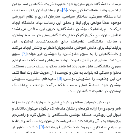
«رسالت دانشگاه» بارورسازی و خودتحقق‌بخشی دانشگاهیان است و این
نهاد می‌خواهد «فعالیت فکری مولد»
[6]
و از جمله نوشتن را توسعه دهد،
اما دستگاه معرفتی، ساختار سیاسی، سازمان اداری و نظام آموزشی
موجود عملاً موانعی برای ایفا و تحقق این رسالت نهاد دانشگاه ایجاد
می‌کنند. «پرابلماتیک نوشتن دانشگاهی» درون این تناقض می‌باشد:
تناقض میان ایفای یکی از کارکردهای دانشگاهی یعنی «ترغیب به نوشتن»
و ساختار دانشگاهی نظم‌یافته برای «تحدید/تهدید نوشتن». این
پرابلماتیک برای دانش آموختن دانشجویان اضطراب و تنش ایجاد می‌کند
و دانشگاهیان را به سوی «نانوشتن» یا «نوشتن غیر مولد»
[7]
سوق
می‌دهد. منظور از نوشتن نامولد، تولید متن‌هایی است که با معیارهای
صوری دانشگاهی قابل قبول‌اند اما فاقد محتوا و سبک خاصی هستند؛
محتوا و سبکی که بتواند به متن و نویسندة آن هویت متفاوت اعطا کند.
من این وضعیت را «تشویش نوشتن»
[8]
نامیده‌ام. بنابراین، تشویش
نوشتن خود مسئلة اصلی نیست بلکه برآیند «وضعیت پرابلماتیک
نوشتن» در نظام دانشگاهیان است.
در بخش دوم این مقاله رویکردی نظری با عنوان نوشتن به منزلة
«امر وجودی» را ارائه کرده‌ام و نشان داده‌ام که چگونه می‌توان با اتخاذ و
قبول این رویکرد، مسئلة نوشتن دانشگاهی را تحلیل کرد و راهبردی
برای مواجهه با آن را ارائه داد. اساس استدلال من این است که برای غلبه
بر موانع ساختاری موجود باید «کنش قهرمانانه»
[9]
داشت. منظور از