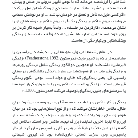
شناختی را ارزشمند می‌داند که با نوعی تغییر درونی در منش و بینش
اندیشمند همراه شود. مانک عبارات متعددی از ویتگنشتاین نقل می‌کند:
«اگر کسی مایل به تأمل و تعمق در خودش نباشد ... او در نوشتن سطحی
می‌ماند»، «روح حاکم بر زندگی یک فرد، روح حاکم بر نوشته‌های او را
نشان می‌دهد»، «کارکردن در فلسفه ... واقعاً بسیار شبیه کار کردن بر
روی خود است»؛ این عبارت‌ها نشان‌دهندة واقعیت اندیشه و زندگی
ویتگنشتاین و یکپارچگی آن‌هاست.
در تمام رشته‌ها می‌توان نمونه‌هایی از اندیشمندان راستین را
مشاهده کرد که به تعبیر مایک فدرستون (Featherstone, 1992) «زندگی
قهرمانی» داشته‌اند. او همچنین دو الگوی زندگی شامل «زندگی روزمره»
و «زندگی قهرمانی» را از هم متمایز می سازد. زندگی دانشگاهی در معنای
راستین آن، یعنی زندگی‌ای که خلاق و مولد است، نوعی الگوی زندگی
قهرمانی است. او زندگی و شخصیت ماکس وبر را به عنوان یکی از نمونه‌ها
یا سرمشق‌های چنین زندگی‌ای توصیف می کند (فدرستون، 1380):
زندگی و کارِ ماکس وبر اغلب با خصیصة قهرمانی توصیف می‌شود. برای
مثال، ماناس خاطرنشان می‌کند که «او از نوعِ انسان‌هایی بود که در جهان
هومر و انبیای یهود زاده شده بود و هنوز با نیچه ناپدید نشده است. از
این‌رو تا اینجا آخرین نمایندة بزرگِ نیچه، ماکس وبر است. «ماناس این
گفته را در متن بحث دربارة تأثیر وبر بر کارل یاسپرس بیان کرد. از نظر
یاسپرس، وبر، معرّف انسانی خارق‌العاده بود که نیروی شیطانی