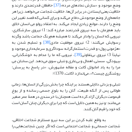
وضع موجود و «سازش نمادهای مرده»
[37]
حافظان قدرتمندی دارند و
خلاقیت یعنی ایستادن در برابر آن‌ها. خلاقیت شجاعت می‌خواهد، زیرا هر
جامعه‌ای از وضع موجودش دفاع می‌کند و برای کسانی که قصد تغییر این
وضع را دارند، موانع زیادی ایجاد می‌کند. به اعتقاد رولو مِی انسان خلاق
باید هم‌زمان با سه نیروی قدرتمند مبارزه کند: 1) نیروی سازشکاری،
نیرویی که انسان را وادار می‌کند تا همیشه هم‌رنگ جماعت باشد وگرنه
رسوایش می‌کنند؛ 2) نیروی موفقیت مادی
[38]
و تسلیم شدن به
«هژمونی پول» و قدرت استثمارگرانه سوداگری و سرمایه‌داری موجود و
نهایتاً 3) نیروی بی‌تفاوتی
[39]
، نیرویی که ما را مدام به خوشگذرانی،
بیهودگی، سستی، اهمال و بی‌عاری و تنبلی سوق می‌دهد. این سخنان مِی
مرا را به یاد امانوئل کانت و مقاله مشهورش، «در پاسخ به پرسش:
روشنگری چیست؟»، می‌اندازد (کانت، 1370):
تنبلی و بزدلی دلایلی هستند بر اینکه چرا بخش بزرگی از انسان‌ها، زمانی
طولانی پس از آنکه طبیعت، آنان را به بلوغ جسمی رسانده و از یوغ
قیمومت دیگران آزاد کرده است همچنان با خرسندی در همۀ عمر صغیر
می‌مانند؛ و نیز به همین دلایل است که چرا برای دیگران چنان آسان است
که خود را قیم آنان کنند.
به واقع غلبه کردن بر این سه نیرو مستلزم شجاعت اخلاقی،
شجاعت جسمانی و شجاعت اجتماعی است که اگر چنین شجاعت‌هایی را