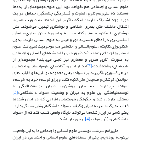
علوم انسانی و اجتماعی هم نخواهد بود. این علوم مجموعه‌ای از ایده‌ها
هستند که علی‌رغم تنوع، تفاوت و گستردگی چشمگیر، حداقل در یک
مورد وجه اشتراک دارند؛ اینکه ناگزیر این ایده‌ها به صورت «متن»،
اشکال مختلف متن بصری، شفاهی و نوشتاری تبدیل می‌شوند. متن
نوشتاری یا مکتوب، یعنی کتاب، مقاله و امروزه «متن مجازی»، نقش
اساسی‌تری در اعطای هستی مادی و عینی به علوم انسانی دارند. بدون
«تکنولوژی کتابت»، علوم انسانی و اجتماعی هم موجودیت نمی‌یافت. علوم
انسانی و اجتماعی عمدتاً (نه ضرورتاً، زیرا اندیشه‌های فلسفی و اجتماعی
به صورت آثاری هنری و معماری نیز تجلی می‌یابند) مجموعه‌ای از
«ایده‌های نوشته‌شده»‌
[2]
اند. از این‌رو، آکادمیای علوم انسانی و اجتماعی
در هر کشوری ناگزیرند بر «سواد» یعنی مجموعه توانایی‌ها و قابلیت‌های
خواندن، نوشتن و فهمیدن متن تکیه کنند و برای توسعة خود به «توسعة
سواد» بپردازند. به بیان روشن‌تر، میزان توسعه‌یافتگی یا
توسعه‌نیافتگی این علوم به میزان و وضعیت «سواد دانشگاهی»
[3]
بستگی دارد. رشد و چگونگی هویت‌یابی افرادی که در این رشته‌ها
فعالیت می‌کنند نیز به میزان و کیفیت سواد دانشگاهی‌شان بستگی دارد.
یعنی کسی در این رشته‌ها می‌تواند جایگاه واقعی کسب کند که از «سواد
دانشگاهی مؤثر و مولد»
[4]
برخوردار باشد.
علی‌رغم سرشت نوشتنی علوم انسانی و اجتماعی ما به این واقعیت
بی‌توجه بوده‌ایم. یکی از مسئله‌های علوم انسانی و اجتماعی در ایران