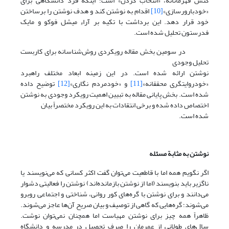
کنش قهرمانانه، «انتخاب کردن» است؛ اینکه فرد دانشگاهی برای
«خودبارورسازی»
[10]
اقدام به نوشتن کند و هدف نوشتن را برساختن
خود قرار دهد. این برداشت با تکیه بر آراءِ میشل فوکو و مایک
فدرستون تحلیل شده است.
در سومین بخش مقاله رویکردی روش‌شناسانه برای کاربست
تحلیل وجودی
نوشتن ارائه شده است. در این زمینه ابعاد مختلف راهبرد
«خودروایتگری محققانه»
[11]
و «خودمردم نگاری»
[12]
توضیح داده
شده است. بخش پایانی مقاله به تبیین اهمیت رویکرد وجودی به نوشتن
اختصاص داده شده و برخی انتقادات به این رویکرد مختصراً بیان
شده است.
نوشتن به مثابة مسئله
اگر نگویم همه اما با قاطعیت می‌توان گفت اکثر کسانی که می‌نویسند یا
ناگزیر باید بنویسند (اما از نوشتن بازمانده‌اند) نوشتن را فعالیتی دشوار
می‌دانند و برای نوشتن با گره‌های کور روانی، شناختی و اجتماعی روبرو
می‌شوند؛ گره‌هایی که گاهی از توصیف و بیان صریح آن‌ها عاجز می‌شوند.
ظاهراً همه چیز برای نوشتن مهیاست اما همچنان نمی‌توان نوشت.
سال‌های طولانی از عمرمان را صرف تحصیل در مدرسه و دانشگاه