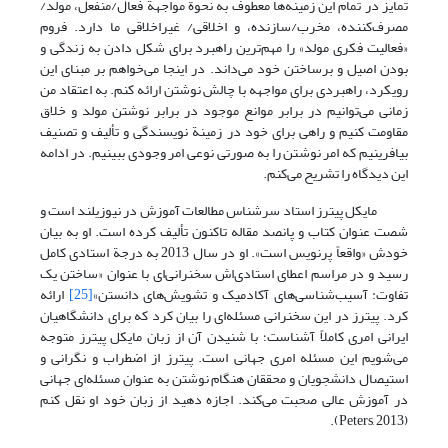
تمایز در تمام این زمینه‌ها معطوف به نحوة مواجهة فعال/منفعل، مولد/
مصرف‌کننده، مخرب/سازنده، و اخلاقی/ غیراخلاقی ما دارد. فروم
«فعالیت فکری مولد» را مهم‌ترین راهبرد برای شکل دادن به زندگی و
بودن اصیل و برساختن خود می‌داند. در اینجا می‌خواهم بر مبنای این
رویکرد، راهبردی برای مواجهه با چالش نوشتن ارائه کنم. به اعتقاد من
زمانی می‌توانیم در برابر موانع موجود در برابر نوشتن مولد و خلاق
مقاومت کنیم و راهی برای خود در زمینة نویسندگی و تألیف و تصنیف
بیافرینیم که امر نوشتن را به صورتی نوعی امر وجودی ببینیم. در ادامه
این دیدگاه را تشریح می‌کنم.
مایکل پیترز استاد سرشناس مطالعات آموزش در نیوزیلند است و
شصت عنوان کتاب و پانصد مقاله تاکنون تألیف کرده است. او به بیان
خودش «واقعاً پرنویس است». او در سال 2013 به درجة استادی کامل
رسید و در مراسم اعطای استادی‌اش سخنرانی‌ای با عنوان «ساختن یک
تفاوت: آسیب‌شناسی‌های آکادمیک و تشویش‌های دانستن»
[25]
ارائه
کرد. پیترز در این سخنرانی مسئله‌ای را بیان کرد که برای دانشگاهیان
ایرانی امری کاملاً آشناست؛ با شنیدن آن از زبان مایکل پیترز متوجه
می‌شویم این مسئله امری جهانی است. پیترز از اضطراب و نگرانی و
استیصال دانشجویان و محققان هنگام نوشتن به عنوان مسئله‌ای جهانی
در آموزش عالی صحبت می‌کند. اجازه دهید از زبان خود او نقل کنم
(Peters, 2013).