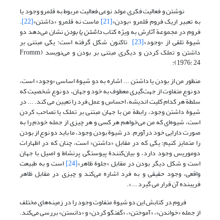
نوشتن و فعالیت فکری مولد نوعی فعالیت مربوط به قلمرو وجود یا
به تعبیر اریک فروم قلمرو «بودن»
[21]
ماست نه قلمرو «داشتن»
[22]
.
فروم در مجموعة آثارش به ویژه کتاب
داشتن یا بودن
نشان می‌دهد دو
شیوة تلقی از «وجود»
[23]
تاکنون شکل گرفته است: یکی مبتنی بر
داشتن و تملک کردن و دیگری مبتنی بر بودن و می‌نویسد (Fromm,
1976: 24):
منظور من از بودن یا داشتن ... اشاره به دو شیوة اساسی «وجود» است،
دو نوع متفاوت از جهت‌گیری معطوف به خود و جهان، دو نوع شخصیت که
سلطة هر کدام کلیت اندیشه، احساس و عمل فرد را تعیین می کند. ... در
شیوة داشتن وجود، رابطة من با جهان مبتنی بر تملک یا تصاحب کردن
است، شیوه‌ای که من می‌خواهم هر کسی و هر چیزی از جمله خودم را به
صورت دارایی خود درآورم. در شیوة بودن وجود، ما باید دو نوع از بودن
را متمایز کنیم؛ یکی که در مقابل «داشتن» است، چنان که در اظهارات
دوموریس وجود دارد، و بیان‌کنندة پیوستگی پرنشاط و اصیل با جهان
است و شکل دیگر بودن در مقابل «جلوة ظاهر»
[24]
است و به طبیعت
واقعی، وجود حقیقی و به فرد اشاره می‌کند و چیزی در مقابل ظاهر
فریبنده آن قرار می گیرد ...».
فروم در کتابش این دو شیوة متفاوت وجود را در زمینه‌های مختلف
از جمله «خواندن»، «آموختن«، «گفتگو کردن» و «دانستن» بررسی می‌کند.