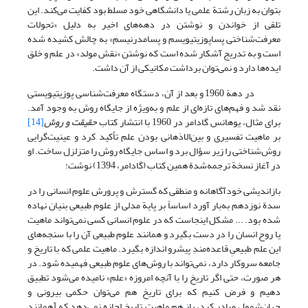
بتوان به زبان رشتة علمی یا دانشگاهی خود مسلط بود کفایت می‌کند. این
تلقی از خواندن و نوشتن در دهه‌های اخیر به دلیل «تحولات
معرفت‌شناختی پساپوزیتیویسم و پسامدرنیسم» به چالش کشیده شده
است و به تدریج آشکار شده است که نوشتن «نقش مولد» در علم و خلق
ایده‌ها دارد و نمی‌توان برداشت مکانیکی از آن داشت.
در دهة 1960 و بعد از آن، دستگاه معرفت‌شناسی پوزیتیویستی
نقد شد و فهم‌های تازه‌ای از علم و به‌ویژه از جایگاه روش به وجود آمد.
برای مثال، یوهانس گادامر در 1960 با انتشار کتاب
حقیقت و روش
[14]
بر ماهیت تفسیری و بین‌الاذهانی بودن علم تأکید کرد و عینیت‌گرایی
روش‌‌شناختی را زیر سؤال برد و اساس جایگاه روش را متزلزل ساخت. او
در آغاز نسخة ترجمه‌شدة همین کتاب (گادامر، 1394) نوشت:
بازاندیشی خودآگاهانه و منطقی که گسترش و پرورش علوم انسانی را در
سدة نوزدهم به‌بار آورد اساساً بر پایة مدلی از علوم طبیعی بنیان نهاده
شده بود. ... مشکل اینجاست که در علوم انسانی کسی نمی‌تواند ماهیت
یا روح انسان را در دست بگیرد و همانند علوم طبیعی آن را با سنجه‌های
این علم طبیعیِ قاعده‌مندِ پیشرو اندازه بگیرد. ماهیت علمی که با تاریخ و
جامعه سروکار دارد، نمی‌تواند با روش‌های علوم طبیعی فهمیده شود. در
هر صورت، حتی اگر تاریخ را با آنچه امروزه «علم» نامیده می‌شود تطبیق
دهیم و فرض کنیم که برای تاریخ هم می‌توان حکمی بیرونی و
جهان‌شمول صادر کرد، باز هم ماهیت تاریخ اجازه نمی‌دهد که [همانند