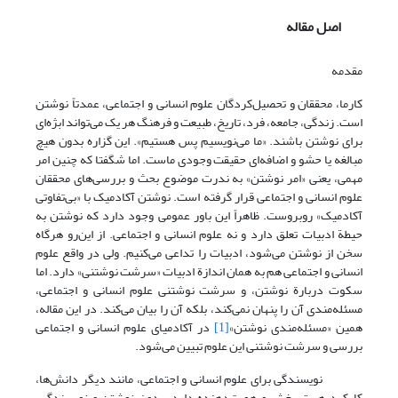
اصل مقاله
مقدمه
کارما، محققان و تحصیل‌کردگان علوم انسانی و اجتماعی، عمدتاً نوشتن
است. زندگی، جامعه، فرد، تاریخ، طبیعت و فرهنگ هر یک می‌تواند ابژه‌ای
برای نوشتن باشند. «ما می‌نویسیم پس هستیم». این گزاره بدون هیچ
مبالغه یا حشو و اضافه‌ای حقیقت وجودی ماست. اما شگفتا که چنین امر
مهمی، یعنی «امر نوشتن» به ندرت موضوع بحث و بررسی‌های محققان
علوم انسانی و اجتماعی قرار گرفته است. نوشتن آکادمیک با «بی‌تفاوتی
آکادمیک» روبروست. ظاهراً این باور عمومی وجود دارد که نوشتن به
حیطة ادبیات تعلق دارد و نه علوم انسانی و اجتماعی. از این‌رو هرگاه
سخن از نوشتن می‌شود، ادبیات را تداعی می‌کنیم. ولی در واقع علوم
انسانی و اجتماعی هم به همان اندازة ادبیات «سرشت نوشتنی» دارد. اما
سکوت دربارة نوشتن، و سرشت نوشتنی علوم انسانی و اجتماعی،
مسئله‌مندی آن را پنهان نمی‌کند، بلکه آن را بیان می‌کند. در این مقاله،
همین «مسئله‌مندی نوشتن»
[1]
در آکادمیای علوم انسانی و اجتماعی
بررسی و سرشت نوشتنی این علوم تبیین می‌شود.
نویسندگی برای علوم انسانی و اجتماعی، مانند دیگر دانش‌ها،
کارکرد هستی‌بخش و هویت‌دهنده دارد. بدون نوشتن و نویسندگی،