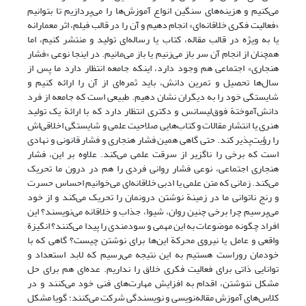
می‌کنیم و هزینه‌های سنگین انواع آموزش‌ها را می‌پردازیم تا بتوانیم
«فعالیت فکری خلاقانه‌ای» انجام دهیم و آن را در قالب فیلم، اثر معمارانه
یا به ویژه در قالب مقاله، کتاب یا رساله‌ای تولید و منتشر کنیم، اما
همچنان از انجام آن سر باز می‌زنیم یا باز می‌مانیم. در اینجا نوعی «فشار
هنجاری» اجتماعی هم وجود دارد، اینکه جامعه انتظار دارد ما پس از
سال‌ها تحصیل و تمرین دانش، باید ثمره‌ای از آن را ارائه کنیم و
شایستگی خود را به دیگران نشان دهیم. طبیعی است که جامعه از فرد
دانش‌آموختة فوق‌لیسانس و دکتری انتظار دارد که با ارائة یک تولید
هنری یا انتشار مقالات و کتاب‌هایی صلاحیت علمی و شایستگی اخلاقی‌اش
را رؤیت‌پذیر کند. حتی گاهی همین فشار هنجاری و فشار قانونی و نهادی
است که برخی را ناگزیر از سرقت علمی می‌کند. علاوه بر این، فشار
هنجاری اجتماعی، نوعی فشار روانی فردی را هم در درون ما تحریک
می‌کند. زمانی که متن علمی یا ادبی خلاقانه‌ای می‌خوانیم احساس حسرت
و رنج ناتوانی ما در زمینة نوشتن درونمان را تحریک می‌کند و از خود
می‌پرسیم چرا برخی چنین روان، شیوا، جذاب و خلاقانه می‌نویسند؟ این
افراد چگونه موضوعات به این مهمی و سودمندی را پیدا می‌کنند؟ انگیزة
واقعی و عامل یا نیروی محرکة این‌ها برای نوشتن چیست؟ گاهی که با
خودمان روراست هستیم به این نتیجه می‌رسیم که لابد استعداد و
توانایی ذاتی برای فعالیت فکری خلاق را نداریم. عده‌ای هم برای حل
مشکل ننوشتن، اقدام به افزایش مهارت‌های فنی خود می‌کنند و در
کلاس‌های آموزش مقاله‌نویسی و نویسندگی شرکت می‌کنند؛ گویا مشکل