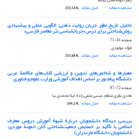
مشاهده مقاله
اصل مقاله
253.54 K
تحلیل تاریخ تطور جریان روایت ذهنی: الگویی عملی و پیشنهادی
روش‌شناختی برای درس «جریان‎شناسی نثر معاصر فارسی»
صفحه
41-71
فؤاد مولودی
مشاهده مقاله
اصل مقاله
335.68 K
معیارها و شاخص‌های تدوین و ارزیابی کتاب‌های مکالمة عربی
دانشگاه پیام نور بر اساس اهداف آموزشی وزارت علوم و فناوری
صفحه
72-97
هادی نظری منظم، عیسی متقی زاده، لیلا محمدی نیا
مشاهده مقاله
اصل مقاله
244.2 K
بررسی دیدگاه دانشجویان دربارة شیوة آموزش دروس معارف
اسلامی با تأکید بر خصایص جمعیت‌شناختی آنان (نمونة موردی:
دانشجویان دانشگاه مازندران)