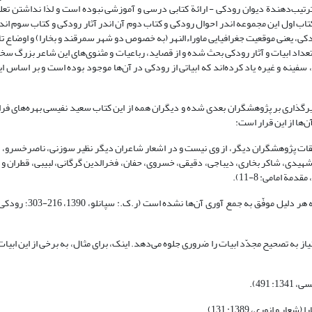
رتیب‌دهندة دیوان رودکی - ارائة کتابی درسی و آموزشی نبوده است و لذا نداشتن تعلی
 اول این مجموعه اندر احوال رودکی و کتاب دوم آن اندر آثار رودکی و کتاب سوم اند
 یعنی موقعیت جغرافیایی ماوراءالنهر (به خصوص دو شهر سمرقند و بخارا) و اوضاع تا
 تعداد ابیات و آثار رودکی بحث شده و از قصاید، رباعیات و مثنوی‌های این شاعر بزرگ سخ
ادبی، تاریخی، تذکره‌ها، سفینه‌ و غیره یاد کرده‌اند که ابیاتی از رودکی در آن‌ها موجود بوده است و بر اساس
ری بر پژوهشگران بعدی شده و دیگران همه از این کتاب سعید نفیسی بهره‌های فراوان
‌ها از این قرار است:
ت پژوهشگران دیگر، از وی نیست و در اشعار شاعران دیگر نظیر سوزنی، ناصرخسرو، ط
هیدی، شاکر بخاری، دیباجی، دقیقی، خسروی، حفان، فخرالدین گرگانی، لبیبی، قطران و ف
 به تصحیح مجدّد ابیات را ضروری جلوه می‌دهد. اینک، برای مثال، به برخی از این ابی
491).
انوری، 1389: 131).