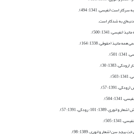
است (نفیسی، 1341: 494).
نبه‌ای به شدکار است.
سی، 1341: 500).
یذ (حقوقی، 1338: 164).
50).
 1383: 30).
5).
1391: 57).
: 504).
1؛ رودکی، 1391: 57).
: 505).
ن (شعار و انوری، 1389: 98).