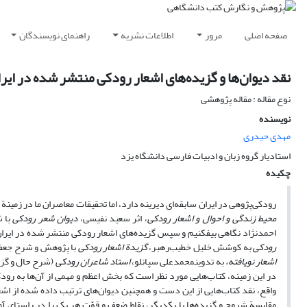
صفحه اصلی
مرور
اطلاعات نشریه
راهنمای نویسندگان
نقد دیوان‌ها و گزیده‌های اشعار رودکی منتشر شده در ایر
نوع مقاله : مقاله پژوهشی
نویسنده
مهدی حیدری
استادیار گروه زبان و ادبیات فارسی دانشگاه یزد
چکیده
رودکی‌پژوهی در ایران سابقه‌ای دیرینه دارد، اما تحقیقات معاصران ما در زمینة 
محیط زندگی و احوال و اشعار رودکی
، اثر سعید نفیسی،
دیوان شعر رودکی
با 
احمدنژاد نگاهی بیفکنیم و سپس گزیده‌های اشعار رودکی منتشر شده در ایران
رودکی
به کوشش خلیل خطیب‌رهبر،
گزیدة اشعار رودکی
با پژوهش و شرح جعفر
اشعار نویافته،
به تدوینمحمدعلی سپانلو،
استاد شاعران رودکی
(شرح حال و گزید
در این زمینه، کتاب‌هایی مورد نظر است که بخش اعظم و مهمی از آن‌ها به ر
واقع، نقد کتاب‌هایی از این دست و همچنین دیوان‌های ترتیب داده شده از اشعا
مقایسة شروح و گزیده‌ها با یکدیگر، نقاط ضعف و قوّت هر یک را در راستای آم