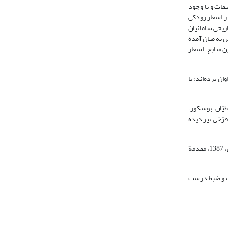
قات و یا وجود
ر اشعار رودکی
ریخی سامانیان
ن به میان آمده
 این منابع، اشعار
 برده‌اند؛ با
یّان، بوشکور،
رّخی نیز دیده
● برخی اشعار از رودکی در منابع دیگر وجود داشته که مرحوم نفیسی به هر دلیل موفّق به جمع آوری آن‌ها نشده است (ر.ک.: سپانلو، 1390، 216-303؛ رودکی، 1387، مقدمة
ات و ضبط درست