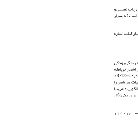
چاپ نفیسی و
 است که بسیار
هار کتاب اشاره
کتاب و زندگی رودکی
اشعار نویافتة
نیز در این طبع مشخّص شده است (ر.ک.: شعار، 1392: 7-10؛ یاری گل‌دره، 1393: 8).
یات هر شعر را
گویی علمی، با
اذعان به مبهم بودن ابیات در برخی موارد، از ارائة شرح خودداری کرده و در مواردی نیز به توضیح گره‌گشا و مختصر بسنده کرده است (ر.ک.: رودکی، 1392، مقدّمة شعار بر رودکی: 6) .
 خصوص بیت زیر