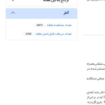
آمار
تعداد مشاهده مقاله
6,073
تعداد دریافت فایل اصل مقاله
2,456
 منقّحی همراه
ر منتشرشده در
یز مجالی جداگانه
حال چند بُعدی
به آثار درسیِ این حوزه در مقالات علمی به ندرت دیده می‌شود، هرچند برشمردن نام کتب و منابع پژوهشی در مقالاتی مشاهده می‌گردد (ر.ک.: نوربخش، 1387: 95-105) و در برخی از
مقالات نیز یکی از کتاب‌های درسی این حوزه مورد نقد و بررسی قرار گرفته است (ر.ک.: یثربی، 1310: 199-205؛ گیتی‌فروز و کرامت، 1392: 87 -92؛ اخیانی، 1393: 14-19؛ یاری گل‌دره،