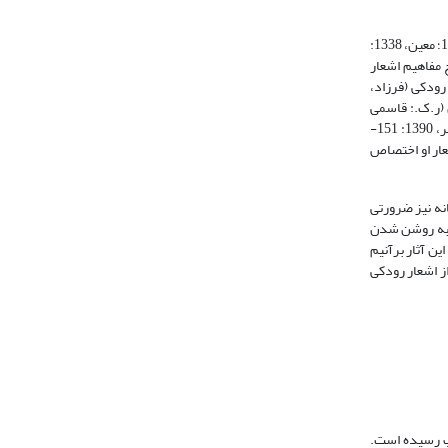
اغلب مقالات مطرح حوزة رودکی‌پژوهی در ایران به نکات زندگی و آثار رودکی (ر.ک.: دبیرسیاقی، 1334: 320-324؛ مینوی، 1336: 265- 278؛ فروزانفر، 1338: 93-116؛ معین، 1338:
1: 29؛ وحیدیان کامیار، 1383: 26-40؛ شمیسا، 1387: 339-341؛ ابومحبوب، 1387: 26-31)، توضیح مفاهیم اشعار
و نکات موسیقایی در شعر رودکی (فرزاد،
اشعار رودکی و دیگر شاعران (ر.ک.: قاسمی
گل‌افشانی، 1385: 74-75؛ توکّلی، 1387: 22-66؛ ساکی، گودرزی، 1388: 135-156؛ محسنینیا و مریمی، 1390: 117-137؛ نجاریان و کهدویی، 1390: 259-280؛ مشتاق‌مهر، 1390: 151-
وشاهی، 1389: 30-32) یا حلّ مشکل یک بیت از اشعار او اختصاص
نه نیز ضرورتی
ند به روشن شدن
ن آثار برآنیم
ز اشعار رودکی
 بار در سال 1306 گردآوری شده و در سال‌های 1309، 1310 و 1319 در 3 جلد به چاپ رسیده است.