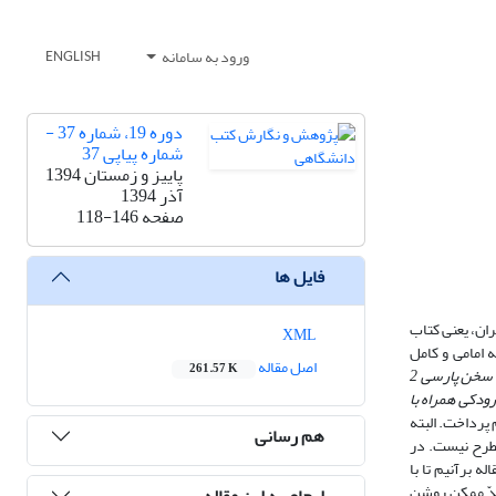
ورود به سامانه
ENGLISH
دوره 19، شماره 37 -
شماره پیاپی 37
پاییز و زمستان 1394
آذر 1394
صفحه
118-146
فایل ها
ران، یعنی کتاب
XML
 امامی و کامل
اصل مقاله
261.57 K
سخن پارسی
2
رودکی همراه با
 پرداخت. البته
هم رسانی
مطرح نیست. در
 برآنیم تا با
حدّ ممکن روشن
ارجاع به این مقاله