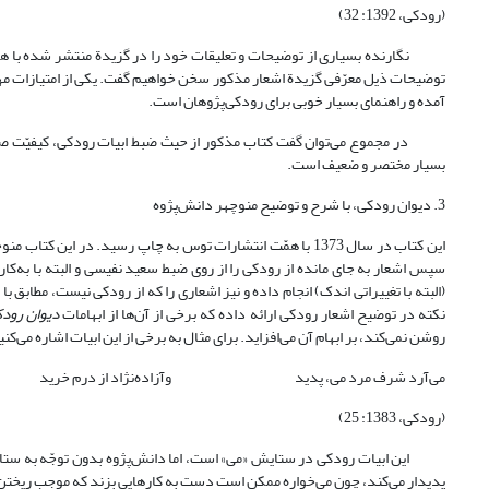
(رودکی، 1392: 32)
نگارنده بسیاری از توضیحات و تعلیقات خود را در گزیدة منتشر شده با همکا
توضیحات ذیل معرّفی گزیدة اشعار مذکور سخن خواهیم گفت. یکی از امتیازات مهمّ
آمده و راهنمای بسیار خوبی برای رودکی‌پژوهان است.
در مجموع می‌توان گفت کتاب مذکور از حیث ضبط ابیات رودکی، کیفیّت صوری نگ
بسیار مختصر و ضعیف است.
3. دیوان رودکی، با شرح و توضیح منوچهر دانش‌پژوه
این کتاب در سال 1373 با همّت انتشارات توس به چاپ رسید. در 
سپس اشعار به جای مانده از رودکی را از روی ضبط سعید نفیسی و البته با به
نکته در توضیح اشعار رودکی ارائه داده که برخی از آن‌ها از ابهامات
دیوان رود
روشن نمی‌کند، بر ابهام آن می‌افزاید. برای مثال به برخی از این ابیات اشاره می‌کنی
می‌آرد شرف مرد می، پدید
وآزاده‌نژاد از درم خرید
(رودکی، 1383: 25)
این ابیات رودکی در ستایش «می» است، اما دانش‌پژوه بدون توجّه به ستایش
پدیدار می‌کند، چون می‌خواره ممکن است دست به کارهایی بزند که موجب ریختن آبرویش 