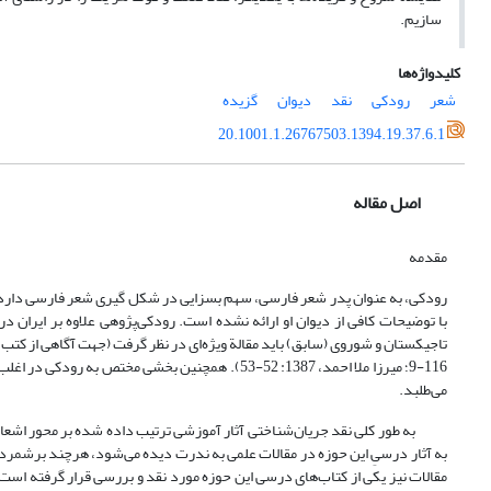
سازیم.
کلیدواژه‌ها
شعر
رودکی
نقد
دیوان
گزیده
20.1001.1.26767503.1394.19.37.6.1
اصل مقاله
مقدمه
رودکی، به عنوان پدر شعر فارسی، سهم بسزایی در شکل گیری شعر فارسی دارد و 
با توضیحات کافی از دیوان او ارائه نشده است. رودکی‌پژوهی علاوه بر ایرا
تاجیکستان و شوروی (سابق) باید مقالة ویژه‌ای در نظر گرفت (جهت آگاهی از کتب و 
9-116؛ میرزا ملا احمد، 1387: 52-53). همچنین بخشی
می‌طلبد.
به طور کلی نقد جریان‌شناختی آثار آموزشی ترتیب داده شده بر محور اشعار رود