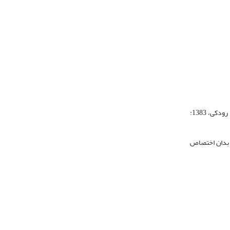
) اشاره کرده و نه چیستان را توضیح داده و نه جوابش را ارائه کرده است (ر.ک.: رودکی، 1383:
ا بدان اختصاص