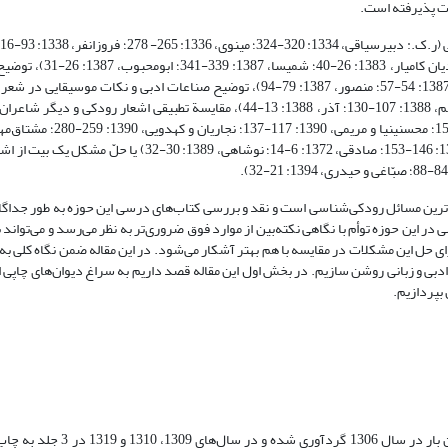
53-55؛ همائی، 1338: 40-48؛ نفیسی، 1338: 21-39؛ صورتگر، 343
رودکی (ر.ک.: حائری، 1338: 49-54؛ سایه، 1386: 94؛ 1378: 171-180؛ بهنام، 1387: 54-57؛ منصور، 1387: 79-94)، توضیح صناعات ادبی 
1349: 465-498؛ زرین‌کوب، 1355: 105-116؛ طالبیان، 1382: 179-190؛ اسپرهم، 1388: 107-130؛ آذر، 1388: 13-44)، مقایسة تطبیقی 
174؛ مشکی، 1393: 7-22)، معرّفی ابیاتی نویافته از وی (ر.ک.: ارشادسرابی، 1370: 146-153؛ صادقی، 1372: 6-14؛ ن
‌ترین مسائل رودکی‌شناسی است و نقد و بررسی کتاب‌های درسی این حوزه به طور جداگا
سی در این حوزه توأم با نگاهی نکته‌بین از موارد فوق ضروری‌تر به نظر می‌رسد و می‌توا
ل این مشکلات در مقایسه با هم بهتر آشکار می‌شود. در این مقاله ضمن نگاه کلی به ای
 ادبی و زبانی روشن سازیم. در بخش اول این مقاله قصد داریم به سراغ دیوان‌های چاپی ا
 بپردازیم.
این کتاب قدیم‌ترین نسخة چاپی از مجموعة اشعار رودکی است که برای نخستین