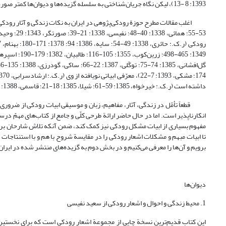
1393: 8 -13)، لیکن نگاه جریان‌شناختی به سلسله گزیده‌ها و دیوان‌ها کمتر صورت پذیرفته است.
داشته است (ر.ک.: خیرخواه، 1385: 59-61؛ شیلا، 1385: 18-21؛ قاسمی، 1388: 84-88؛ صبّاغی و حیدری، 1394: 21-32).
قطعاً تأمّل در زندگی، آثار، مفاهیم، زبان و موسیقی ابیات رودکی از ضروری
انکارناپذیر است. اما در حال حاضر ارائة طرحی کلّی و جامع از کتاب‌های مهمّ در
مفهوم بسیاری از ابیات مشکل رودکی نیز کمک کند، ضمن آنکه تلاش شارحان برای ح
تا ابیات مبهم و مشکلات اشعار رودکی را در مقایسة شروح با هم و با استنتاجات
برویم و آن‌ها را معرفی می‌کنیم و در بخش دوم به گزیده‌های منتشر شده در ایران
دیوان‌ها
1. محیط زندگی و احوال و اشعار رودکی از سعید نفیسی