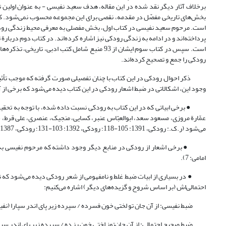
برخلاف آثار دیگر نقد شده در این مقاله، هدف سعید نفیسی - به عنوان اولین ت
بخش‌های تاریخی مفصّل در مقدمه، نقصی برای این مجموعه محسوب نمی‌شود. کتاب
است. مرحوم سعید نفیسی در کتاب اول، بخش مفصلی به معرفی محیط زندگی رودکی،
پرداخته‌اند و در ادامه به زندگی رودکی نیز اشاره کرده‌اند. در کتاب دوم دربارة
است. سپس در کتاب سوم ایشان از 93 منبع شامل کتب 
رودکی را جمع و تصحیح کرده‌اند.
ذکر احوال رودکی در این کتاب با چنان تفصیلی صورت گرفته که موجب تأثیرگذا
وجود این، اشکالاتی در ضبط اشعار رودکی در این کتاب دیده می‌شود که برخی از آن
● برخی ابیاتی که در این کتاب به رودکی نسبت داده شده، با توجه به تحقیقا
عمّارة مروزی، مسعود سعد، ابوالعبّاس عنبر، کسایی، منجیک، عنصری، علی قرط، ش
می‌شود (ر.ک.: رودکی، 1391: 105-118؛ رودکی، 1392: 103-131؛ رودکی، 1387، مقدمة امامی: 8-11).
امامی: 7).
● در بسیاری از ابیات ضبط غلط و نامفهومی از شعر رودکی دیده می‌شود که نیاز
احتمالی‌اش (بر اساس شروح و گزیده‌های دیگر) اشاره می‌کنیم:
ضبط نفیسی: از آن جان تو لختی خون فسرده / سپرده زیر پای اندر سپارا (نفیسی، 1341: 
ضبط صحیح احتمالی: از آن جان‌توز لختی خون رز ده / سپرده زیر پای اندر سپارا (شعار و 