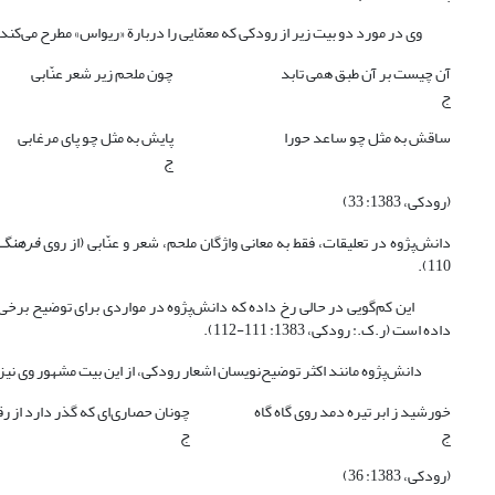
وی در مورد دو بیت زیر از رودکی که معمّایی را دربارة «ریواس» مطرح می‌کند ن
آن چیست بر آن طبق همی تابد
چون ملحم زیر شعر عنّابی
ج
ساقش به مثل چو ساعد حورا
پایش به مثل چو پای مرغابی
ج
(رودکی، 1383: 33)
دانش‌پژوه در تعلیقات، فقط به معانی واژگان ملحم، شعر و عنّابی (از روی
فرهنگ 
110).
این کم‌گویی در حالی رخ داده که دانش‌پژوه در مواردی برای توضیح برخی اصط
داده است (ر.ک.: رودکی، 1383: 111-112).
دانش‌پژوه مانند اکثر توضیح‌نویسان اشعار رودکی، از این بیت مشهور وی نیز
خورشید ز ابر تیره دمد روی گاه گاه
چونان حصاری‌ای که گذر دارد از ر
ج
ج
(رودکی، 1383: 36)