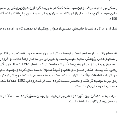
سکی نیز مطابقت یافت و این سبب شد که کتاب‌هایی به گردآوری
دیوان رودکی
براساس 
تجاری سود دیگری ندارد. یکی از این کتاب‌ها
دیوان رودکی سمرقندی
چاپ انتشارات نگاه
دیوان رودکی
ارائه بدهند که در ادامه به چ
و در 196 صفحه به طبع رسیده است. مقدّمة این اثر بسیار مختصر است و نویسنده تنها در چهار صفحه دربارة معرّفی این 
تصحیح همان پژوهش سعید نفیسی است با تغییراتی در ساختار ارائة مطالب و افزودن 
دیوان رودکی
اعی، تک بیت‌ها، اشعار منسوب و ملحق و کلیلة منظوم) دسته‌بندی کرده و توضیحات اب
یان را به تعلیقات مؤلّف آسان‌تر ساخته است. نویسنده مدّعی است با در پیش گرفتن ال
سخه‌بدل‌ها خودداری کرده است.
یات به ساده‌نگری روی آورده و معانی برخی ابیات را روشن تصوّر کرده است؛ مثلاً در
ر
دیوان رودکی
کاربرد نداشته است: