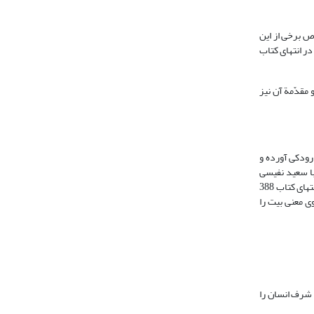
ص برخی از این
ر انتهای کتاب
مقدّمة آن نیز
ی رودکی آورده و
با سعید نفیسی
(البته با تغییراتی اندک) انجام داده و نیز اشعاری را که از رودکی نیست، مطابق با ضبط نفیسی بدون هیچ گونه اشاره‌ای به الحاقی بودنشان در کتاب گنجانده است. او در انتهای کتاب 388
ی معنی بیت را
شرف انسان را