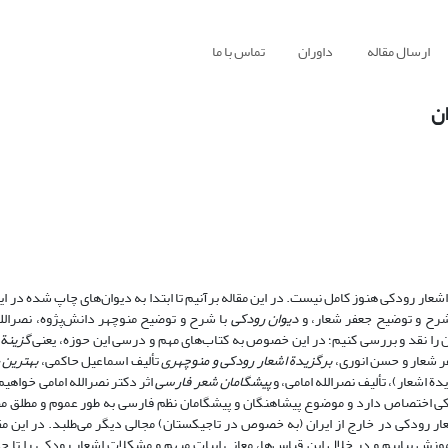
ارسال مقاله
داوران
تماس با ما
ان
اشعار رودکی هنوز کامل نیست. در این مقاله برآنیم تا ابتدا به دیوان‌های چاپ شده در ای
شرح و توضیح جعفر شعار، و
دیوان رودکی
با شرح و توضیح منوچهر دانش‌پژوه، نصرالله
 را نقد و بررسی کنیم؛ در این خصوص به کتاب‌های مهم و درسی این حوزه، یعنی
گزینة
 شعار و حسن انوری،
برگزیدة اشعار رودکی و منوچهری
تألیف اسماعیل حاکمی،
بهترین
ة اشعار)، تألیف نصرالله امامی، و
پیشگامان شعر فارسی
اثر دکتر نصرالله امامی خواهیم
ودکی اختصاص دارد و موضوع پیشاهنگان و پیشگامان نظم فارسی به طور عموم و مطلق 
ر رودکی در خارج از ایران (به خصوص در تاجیکستان) مجالی دیگر می‌طلبد. در این مقاله
وزش بیابیم و در خلال این قیاس‌ها، معانی ابیات مبهم و مشکلات اشعار رودکی را تا 