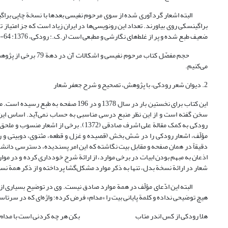
البته اشعار گردآوری شده از سوی مرحوم نفیسی بعدها با نسخة چاپی براگین
براگینسکی روی بیاورند. تعداد این رونویسی‌ها در ایران زیاد است که جز امتیاز 
ضعیف طبع شده و پر از غلط‌های نگارشی و مطبعی است (ر.ک.: رودکی، 1376: 64-190).
حجم مفصّل کتاب مرحوم نفیسی و اشکالات آن در دهة 79 برخی از پژوهشگران را برآن داشت تا چاپ‌های جدیدی از
می‌کنیم.
2. دیوان شعر رودکی، با پژوهش، تصحیح و شرح جعفر شعار
این کتاب برای نخستین بار در سال 1378 
سخن گفته است و از این نظر منبع درسی مناسبی به حساب نمی‌آید. اساس این 
رودکی به کمک مقالة علی اشرف صادقی (1372). برخی از اشعار منسوب و ملحق به
مؤلّف، اشعار رودکی را در شش بخش (قصیده و غزل و قطعه، مثنوی، دوبیتی و رب
دقیقاً در همان صفحه و مقابل بیت نگاشته که این امر پسندیده، دسترسی دانشجو
شعار در ارائة نسخة بدل، تنها به ذکر موارد مشکل‌گشا پرداخته و از ذکر همة ن
البته این ادّعای مؤلّف در همة موارد صادق نیست. وی در توضیح بسیاری از اب
هیچ توضیحی نداده و کلمة پایانی بیت را «مدام» فرض کرده؛ واژه‌ای که در سرتاس
هلا رودکی از کس اندر متاب
بکن هر چه کردنی است با مدام