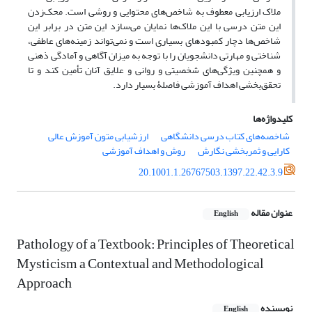
ملاک ارزیابی معطوف به شاخص‌های محتوایی و روشی است. محک‌زدن
این متن درسی با این ملاک‌ها نمایان می‌سازد این متن در برابر این
شاخص‌ها دچار کمبودهای بسیاری است و نمی‌تواند زمینه‌های عاطفی،
شناختی و مهارتی دانشجویان را با توجه به میزان آگاهی و آمادگی ذهنی
و همچنین ویژگی‌های شخصیتی و روانی و علایق آنان تأمین کند و تا
تحقق‌بخشی اهداف آموزشی فاصلۀ بسیار دارد.
کلیدواژه‌ها
شاخصه‌های کتاب درسی دانشگاهی
ارزشیابی متون آموزش عالی
کارایی و ثمربخشی نگارش
روش و اهداف آموزشی
20.1001.1.26767503.1397.22.42.3.9
عنوان مقاله
English
Pathology of a Textbook: Principles of Theoretical
Mysticism a Contextual and Methodological
Approach
نویسنده
English