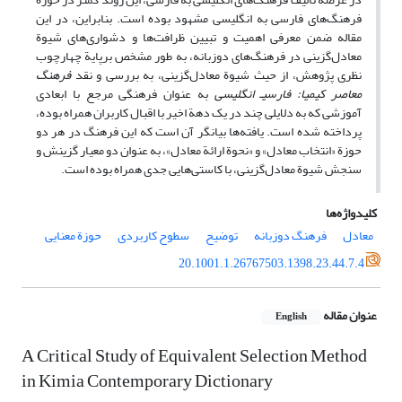
فرهنگ‌‌های فارسی به انگلیسی مشهود بوده است. بنابراین، در این
مقاله ضمن معرفی اهمیت و تبیین ظرافت‌‌ها و دشواری‌‌های شیوة
معادل‌‌گزینی در فرهنگ‌‌های دوزبانه، به‌‌ طور مشخص برپایة چهارچوب
نظری پژوهش، از حیث شیوة معادل‌‌گزینی، به بررسی و نقد
فرهنگ
معاصر کیمیا: فارسی
ـ انگلیسی
به ‌‌عنوان فرهنگی مرجع با ابعادی
آموزشی که به دلایلی چند در یک دهة اخیر با اقبال کاربران همراه بوده،
پرداخته شده است. یافته‌‌ها بیانگر آن است که این فرهنگ در هر دو
حوزة «انتخاب معادل» و «نحوة ارائة معادل»، به ‌‌عنوان دو معیار گزینش و
سنجش شیوة معادل‌‌گزینی، با کاستی‌‌هایی جدی همراه بوده است.
کلیدواژه‌ها
معادل
فرهنگ دوزبانه
توضیح
سطوح کاربردی
حوزة معنایی
20.1001.1.26767503.1398.23.44.7.4
عنوان مقاله
English
A Critical Study of Equivalent Selection Method
in Kimia Contemporary Dictionary