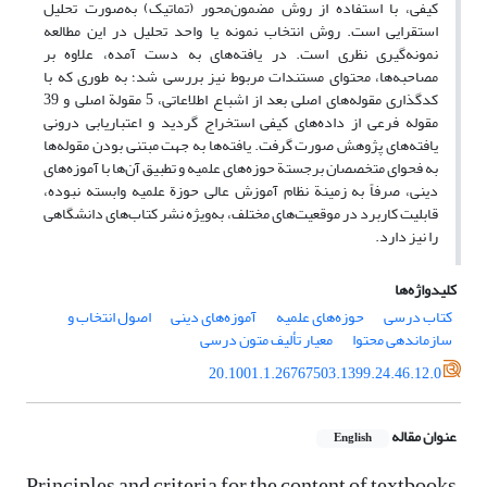
کیفی، با استفاده از روش مضمون‌محور (تماتیک) به‌صورت تحلیل
استقرایی است. روش انتخاب نمونه یا واحد تحلیل در این مطالعه
نمونه‌گیری نظری است. در یافته‌های به دست آمده، علاوه بر
مصاحبه‌ها‌، محتوای مستندات مربوط نیز بررسی شد؛ به طوری که با
کدگذاری مقوله‌های اصلی بعد از اشباع اطلاعاتی، 5 مقولة اصلی و 39
مقوله فرعی از داده‌های کیفی استخراج گردید و اعتباریابی درونی
یافته‌های پژوهش صورت گرفت. یافته‌ها به جهت مبتنی بودن مقوله‌ها
به فحوای متخصصان برجستة حوزه‌های علمیه و تطبیق آن‌ها با آموزه‌های
دینی، صرفاً به زمینة نظام آموزش عالی حوزة علمیه وابسته نبوده،
قابلیت کاربرد در موقعیت‌های مختلف، به‌ویژه نشر کتاب‌های دانشگاهی
را نیز دارد.
کلیدواژه‌ها
کتاب درسی
حوزه‌های علمیه
آموزه‌های دینی
اصول انتخاب و
سازماندهی محتوا
معیار تألیف متون درسی
20.1001.1.26767503.1399.24.46.12.0
عنوان مقاله
English
Principles and criteria for the content of textbooks