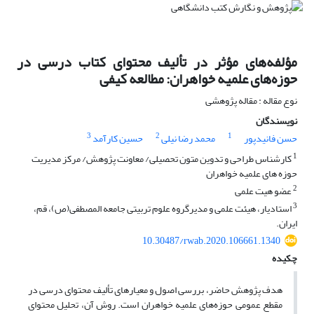
مؤلفه‌های مؤثر در تألیف محتوای کتاب درسی در
حوزه‌های علمیه خواهران: مطالعه کیفی
نوع مقاله : مقاله پژوهشی
نویسندگان
3
2
1
حسن فانیدپور
محمد رضا نیلی
حسین کارآمد
1
کارشناس طراحی و تدوین متون تحصیلی/ معاونت پژوهش/ مرکز مدیریت
حوزه های علمیه خواهران
2
عضو هیت علمی
3
استادیار، هیئت علمی و مدیرگروه علوم تربیتی جامعه المصطفی(ص)، قم،
ایران.
10.30487/rwab.2020.106661.1340
چکیده
هدف پژوهش حاضر، بررسی اصول و معیارهای تألیف محتوای درسی در
مقطع عمومی حوزه‌های علمیه خواهران است. روش آن، تحلیل محتوای