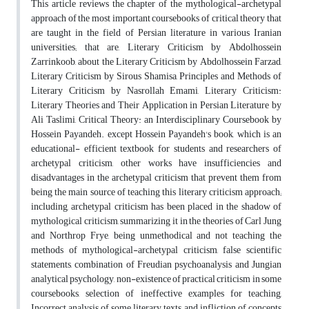
This article reviews the chapter of the mythological-archetypal
approach of the most important coursebooks of critical theory that
are taught in the field of Persian literature in various Iranian
universities; that are, Literary Criticism by Abdolhossein
Zarrinkoob, about the Literary Criticism by Abdolhossein Farzad,
Literary Criticism by Sirous Shamisa, Principles and Methods of
Literary Criticism by Nasrollah Emami, Literary Criticism:
Literary Theories and Their Application in Persian Literature by
Ali Taslimi, Critical Theory: an Interdisciplinary Coursebook by
Hossein Payandeh. except Hossein Payandeh's book, which is an
educational- efficient textbook for students and researchers of
archetypal criticism, other works have insufficiencies and
disadvantages in the archetypal criticism that prevent them from
being the main source of teaching this literary criticism approach;
including, archetypal criticism has been placed in the shadow of
mythological criticism, summarizing it in the theories of Carl Jung
and Northrop Frye, being unmethodical and not teaching the
methods of mythological-archetypal criticism, false scientific
statements, combination of Freudian psychoanalysis and Jungian
analytical psychology, non-existence of practical criticism in some
coursebooks, selection of ineffective examples for teaching,
Incorrect analysis of some literary texts, and infliction of concepts