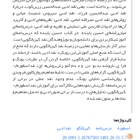
می‌شوند، پرداخته است؛ یعنی
نقد ادبیِ
عبدالحسین زرین‌کوب،
دربارۀ
نقد ادبیِ
عبدالحسین فرزاد،
نقد ادبیِ
سیروس شمیسا،
مبانی و
روش‌های نقد ادبیِ
نصرالله امامی،
نقد ادبی: نظریه‌های ادبی و کاربرد
آن‌ها در ادبیات فارسیِ
علی تسلیمی و
نظریه و نقد ادبی: درس‌نامه‌ای
میان‌رشته‌ایِ
حسین پاینده. جز کتاب حسین پاینده که درس‌نامه‌ای
آموزشی­کاربردی برای دانشجویان و نوپژوهندگان نقد کهن‌الگویی است،
سایر آثار نارسایی‌ها و معایبی در زمینة نقد کهن‌الگویی دارند که مانع از
آن است که منبع اصلی آموزش این رویکرد نقد ادبی باشند؛ ازجمله در
سایۀ قرار گرفتن نقد کهن‌الگویی، خلاصه‌ کردن آن در نظریات یونگ و
فرای، ناروشمند بودن و عدم آموزش روش‌های نقد اسطوره‌ای­
کهن‌الگویی، گزاره‌های علمی نادرست، تخلیط مفاهیم روان‌‌کاوی فرویدی
و روان‌شناسی تحلیلی یونگ، عدم وجود نقد عملی در برخی از
درس‌نامه‌ها، گزینش نمونه‌هایی ناکارآمد برای آموزش نقد اسطوره‌ای­
کهن‌الگویی، تحلیل‌های نادرست از برخی متون ادبی و تحمیل مفاهیم و
نمادها بر متون نقدشده.
کلیدواژه‌ها
اسطوره
درس‌نامه
کهن‌الگو
نقد ادبی
20.1001.1.26767503.1401.26.51.5.7