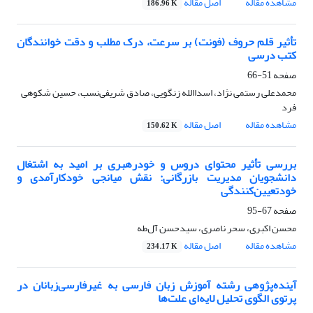
مشاهده مقاله
اصل مقاله
186.96 K
تأثیر قلم حروف (فونت) بر سرعت، درک مطلب و دقت خوانندگان
کتب درسی
صفحه
51-66
محمدعلی رستمی نژاد، اسداالله زنگویی، صادق شریفی‌نسب، حسین شکوهی‌
فرد
مشاهده مقاله
اصل مقاله
150.62 K
بررسی تأثیر محتوای دروس و خودرهبری بر امید به اشتغال
دانشجویان مدیریت بازرگانی: نقش میانجی خودکارآمدی و
خودتعیین‌کنندگی
صفحه
67-95
محسن اکبری، سحر ناصری، سیدحسن آل‌طه
مشاهده مقاله
اصل مقاله
234.17 K
آینده‌پژوهی رشته آموزش زبان فارسی به غیرفارسی‌زبانان در
پرتوی الگوی تحلیل لایه‌ای علت‌ها